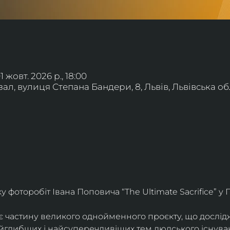
01 жовт. 2026 р., 18:00
л, вулиця Степана Бандери, 8, Львів, Львівська обл
фоторобіт Івана Поповича “The Ultimate Sacrifice” у Г
є частину великого однойменного проєкту, що дослід
айглибших і найсуперечливіших тем людського існува