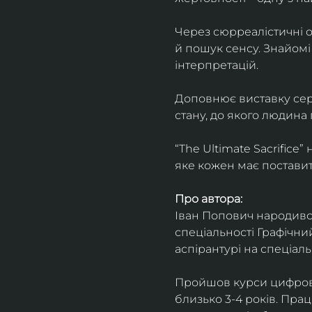
Через сюрреалістичні о
й пошук сенсу. Знайомі
інтерпретацій.
Доповнює виставку серія
стану, до якого людина
“The Ultimate Sacrifice
яке кожен має поставит
Про автора:
Іван Попович народився 
спеціальності Графічний
аспірантурі на спеціал
Пройшов курси цифрово
близько 3-4 років. Пра