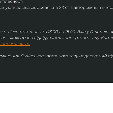
 тілесності.
днують досвід сюрреалістів ХХ ст. з авторськими мето
я по 1 жовтня, щодня з 13:00 до 18:00. Вхід у Галерею о
дає також право відвідування концертного залу. Квит
kontramarka.ua
.
иміщення Львівського органного залу недоступний під 
ІНФОРМАЦІЯ