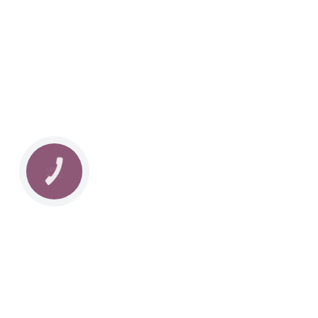
Наша команда з 2019 року реалізує загальнонаці
стратегію промоції української музики Ukrainian L
це:
–
Ukrainian Live Classic
– перший у світі мобільни
українською класикою, медіаплатформа зі стаття
композиторів та твори.
–
YouTube-канал Ukrainian Live Classic
– професій
української музики та українських музикантів.
–
Ukrainian Scores
– онлайн-бібліотека нот украї
композиторів.
КНОПКА
ЗВ'ЯЗКУ