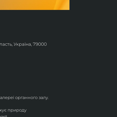
асть, Україна, 79000
алереї органного залу.
жує природу 
ння.