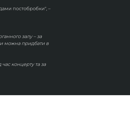
дами постобробки", – 
рганного залу – за 
ки можна придбати в 
час концерту та за 
КОНТАКТИ