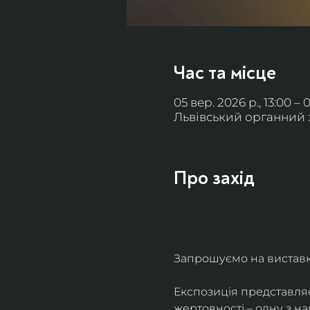
Час та місце
05 вер. 2026 р., 13:00 – 
Львівський органний за
Про захід
Запрошуємо на виставку 
Експозиція представля
жертовності – одну з н