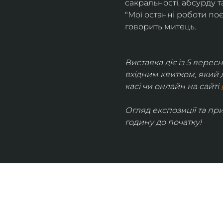
сакральності, абсурду та
"Мої останні роботи поє
говорить митець.
Виставка діє із 5 вересн
вхідним квитком, який 
касі чи онлайн на сайті 
Огляд експозиції та пр
годину до початку!
UKRAINIAN LIVE