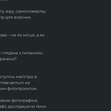
у, віру, самопожертву 
ір для власних 
ю – не як місця, а як 
є глядача з питанням, 
трачено?
тупінь магістра зі 
 Навчається на 
ним фотопроєктом.
ровою фотографією 
афії, досліджуючи теми 