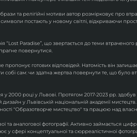
брази та релігійні мотиви автор розмірковує про втрат
 символи постають у новому світлі, відкриваючи прост
 “Lost Paradise”, що звертається до теми втраченого ра
 прагне повернутися.
” не пропонує готових відповідей. Натомість він залиша
и собі сам: чи здатна жертва повернути те, що було в
у 2000 році у Львові. Протягом 2017-2023 рр. здобув с
 дизайн у Львівській національній академії мистецтв.
ьності "Образотворче мистецтво" та працюю над влас
ї та аналогової фотографії. Активно займається циф
цює у сфері концептуальної та сюрреалістичної фотогр