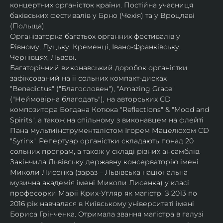
концертних органісток країни. Постійна учасниця 
бахівських фестивалів у Брно (Чехія) та у Вроцлаві 
(Польща).
Організаторка багатьох органних фестивалів у 
Рівному, Луцьку, Кременці, Івано-Франківську, 
Чернівцях, Львові.
Багаторічний виконавський доробок органістки 
зафіксований на її сольних компакт-дисках 
"Benedictus" ("Благословен"), "Amazing Grace" 
("Неймовірна благодать"), на авторських CD 
композитора Богдана Котюка "Reflections" & "Mood and 
Spirits", а також на спільному з виконавцем на флейті 
Пана мультиінструменталістом Ігорем Мацелюхом CD 
"Syrinx". Репертуар органістки складають понад 20 
сольних програм, а також у складі різних ансамблів.
Закінчила Львівську державну консерваторію імені 
Миколи Лисенка (зараз – Львівська національна 
музична академія імені Миколи Лисенка) у класі 
професорки Марії Крих-Угляр як магістр. З 2013 по 
2016 рік навчалася в Київському університеті імені 
Бориса Грінченка. Отримала звання магістра в галузі 