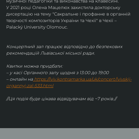
музичної педагогіки та виконавства на клавесині.
У 2021 році Олена Мацелюх захистила докторську 
дисертацію на тему "Сакральне і профанне в органній 
творчості композиторів України та Чехії" в Чехії – 
Palacký University Olomouc.
Концертний зал працює відповідно до безпекових 
рекомендацій Львівської міської ради.
Квитки можна придбати:
– у касі Органного залу щодня з 13:00 до 19:00
– онлайн на
https://lviv.kontramarka.ua/uk/concert/lvivskij-
organnyj-zal-533.html
//Ця подія буде цікава відвідувачам від ~7 років.//