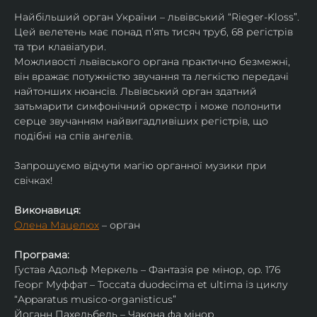
Найбільший орган України – львівський “Rieger-Kloss”. 
Цей велетень має понад пʼять тисяч труб, 68 регістрів 
та три клавіатури.
Можливості львівського органа практично безмежні, 
він вражає потужністю звучання та легкістю передачі 
найтонших нюансів. Львівський орган здатний 
затьмарити симфонічний оркестр і може полонити 
серце звучанням найвигадливіших регістрів, що 
подібні на спів ангелів.
Запрошуємо відчути магію органної музики при 
свічках!
Виконавиця:
Олена Мацелюх
 – орган
Програма:
Густав Адольф Меркель – Фантазія ре мінор, op. 176
Георг Муффат – Toccata duodecima et ultima із циклу 
“Apparatus musico-organisticus”
Йоганн Пахельбель – Чакона фа мінор