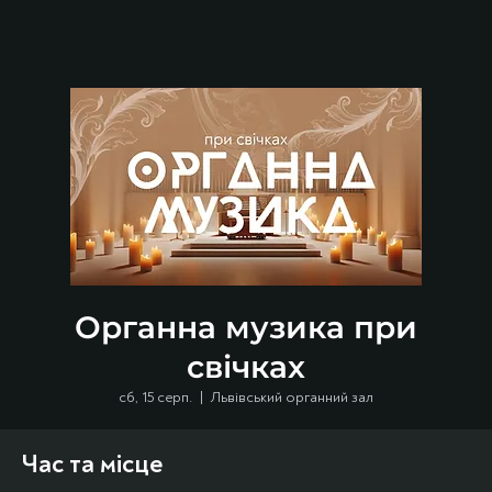
Органна музика при
свічках
сб, 15 серп.
  |  
Львівський органний зал
Час та місце