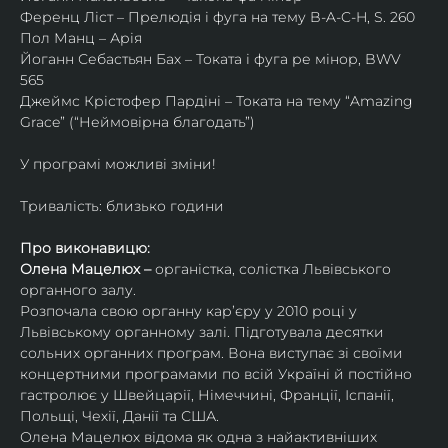
Ференц Ліст – Прелюдія і фуга на тему B-A-C-H, S. 260
Пол Манц – Арія
Йоганн Себастьян Бах – Токата і фуга ре мінор, BWV 
565
Джеймс Крістофер Пардіні – Токата на тему “Amazing 
Grace” (“Неймовірна благодать”)
У програмі можливі зміни!
Тривалість: близько години
Про виконавицю:
Олена Мацелюх – 
органістка, солістка Львівського 
органного залу.
Розпочала свою органну кар’єру у 2010 році у 
Львівському органному залі. Підготувала десятки 
сольних органних програм. Вона виступає зі своїми 
концертними програмами по всій Україні й постійно 
гастролює у Швейцарії, Німеччині, Франції, Іспанії, 
Польщі, Чехії, Данії та США.
Олена Мацелюх відома як одна з найактивніших 