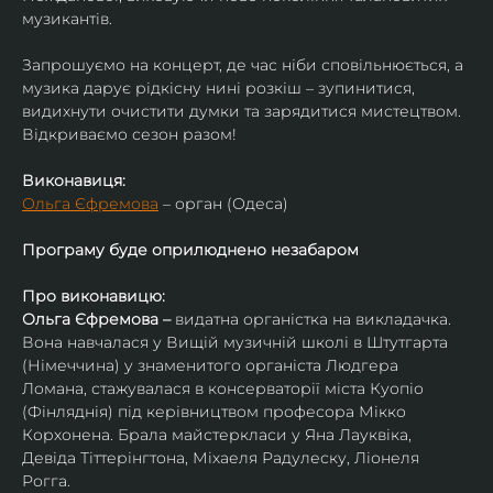
музикантів.
Запрошуємо на концерт, де час ніби сповільнюється, а 
музика дарує рідкісну нині розкіш – зупинитися, 
видихнути очистити думки та зарядитися мистецтвом. 
Відкриваємо сезон разом!
Виконавиця:
Ольга Єфремова
 – орган (Одеса)
Програму буде оприлюднено незабаром
Про виконавицю:
Ольга Єфремова – 
видатна органістка на викладачка.
Вона навчалася у Вищій музичній школі в Штутгарта 
(Німеччина) у знаменитого органіста Людгера 
Ломана, стажувалася в консерваторії міста Куопіо 
(Фінляднія) під керівництвом професора Мікко 
Корхонена. Брала майстеркласи у Яна Лауквіка, 
Девіда Тіттерінгтона, Міхаеля Радулеску, Ліонеля 
Рогга.