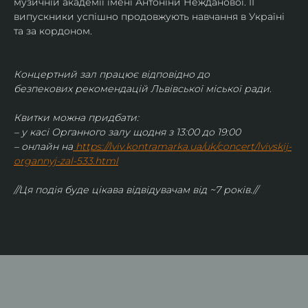
музичній академії імені Антоніни Нежданової. ЇЇ 
випускники успішно продовжують навчання в Україні 
та за кордоном.
Концертний зал працює відповідно до 
безпекових рекомендацій Львівської міської ради.
Квитки можна придбати:
– у касі Органного залу щодня з 13:00 до 19:00
– онлайн на
https://lviv.kontramarka.ua/uk/concert/lvivskij-
organnyj-zal-533.html
//Ця подія буде цікава відвідувачам від ~7 років.//