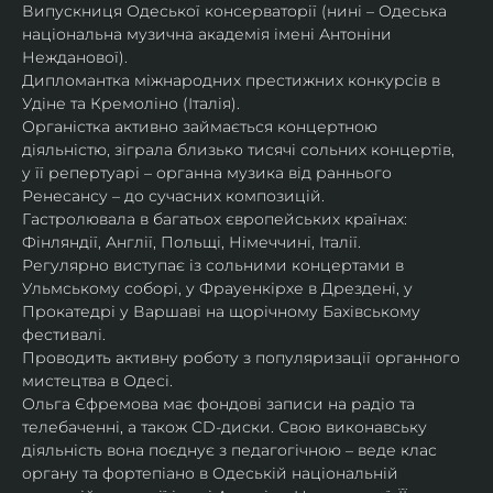
Випускниця Одеської консерваторії (нині – Одеська 
національна музична академія імені Антоніни 
Нежданової).
Дипломантка міжнародних престижних конкурсів в 
Удіне та Кремоліно (Італія).
Органістка активно займається концертною 
діяльністю, зіграла близько тисячі сольних концертів, 
у її репертуарі – органна музика від раннього 
Ренесансу – до сучасних композицій.
Гастролювала в багатьох європейських країнах: 
Фінляндії, Англії, Польщі, Німеччині, Італії.
Регулярно виступає із сольними концертами в 
Ульмському соборі, у Фрауенкірхе в Дрездені, у 
Прокатедрі у Варшаві на щорічному Бахівському 
фестивалі.
Проводить активну роботу з популяризації органного 
мистецтва в Одесі.
Ольга Єфремова має фондові записи на радіо та 
телебаченні, а також CD-диски. Свою виконавську 
діяльність вона поєднує з педагогічною – веде клас 
органу та фортепіано в Одеській національній 