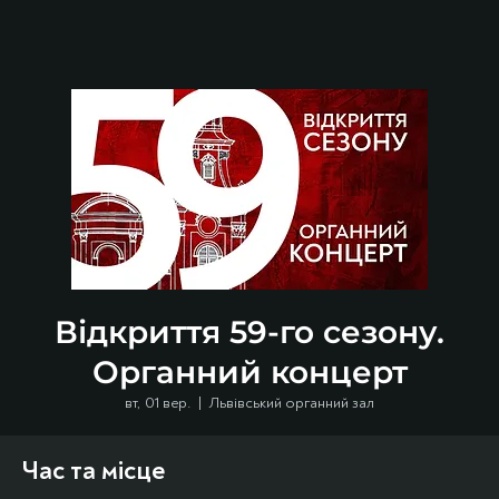
Відкриття 59-го сезону.
Органний концерт
вт, 01 вер.
  |  
Львівський органний зал
Час та місце