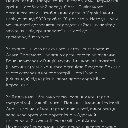
Почути величні твори генія на головному інструменті 
країни – особливий досвід. Орган Львівського 
органного залу – найбільший орган в Україні, який 
налічує понад 5000 труб та 68 регістрів. Його унікальні 
можливості дозволяють передати найтоншу палітру 
звучання – від кришталевої ніжності до 
громоподібного тутті.
За пультом цього величного інструмента постане 
Ольга Єфремова – видатна органістка та викладачка. 
Вона навчалася у Вищій музичній школі в Штутгарті 
(Німеччина) у знаменитого органіста Людгера Ломана 
та стажувалася в консерваторії міста Куопіо 
(Фінляндія) під керівництвом професора Мікко 
Корхонена.
За її плечима – близько тисячі сольних концертів, 
гастролі у Фінляндії, Англії, Польщі, Німеччині та Італії. 
Окрім насиченої концертної діяльності, виконавиця 
веде клас органу та фортепіано в Одеській 
національній музичній академії імені Антоніни 
Нежданової, виховуючи нове покоління талановитих 