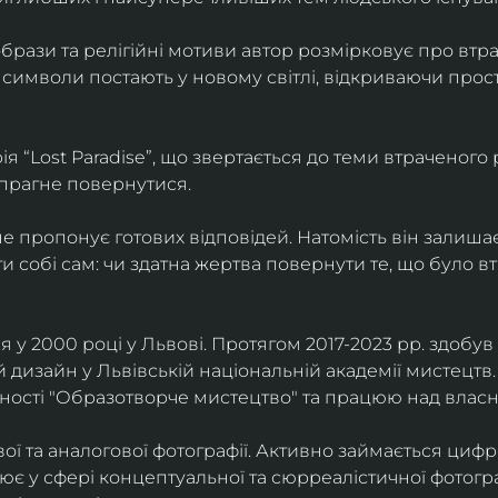
брази та релігійні мотиви автор розмірковує про втрат
 символи постають у новому світлі, відкриваючи прост
 “Lost Paradise”, що звертається до теми втраченого ра
 прагне повернутися.
” не пропонує готових відповідей. Натомість він залиша
и собі сам: чи здатна жертва повернути те, що було в
у 2000 році у Львові. Протягом 2017-2023 рр. здобув с
 дизайн у Львівській національній академії мистецтв.
ьності "Образотворче мистецтво" та працюю над влас
ї та аналогової фотографії. Активно займається циф
цює у сфері концептуальної та сюрреалістичної фотогр