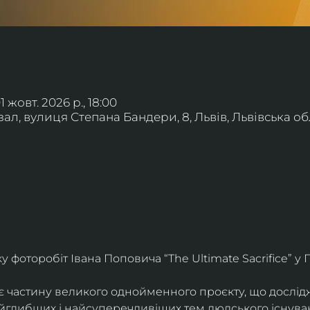
01 жовт. 2026 р., 18:00
л, вулиця Степана Бандери, 8, Львів, Львівська обл
фоторобіт Івана Поповича “The Ultimate Sacrifice” у Г
є частину великого однойменного проєкту, що дослід
айглибших і найсуперечливіших тем людського існува