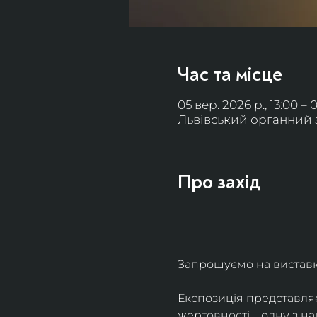
Час та місце
05 вер. 2026 р., 13:00 – 
Львівський органний за
Про захід
Запрошуємо на виставку 
Експозиція представля
жертовності – одну з н