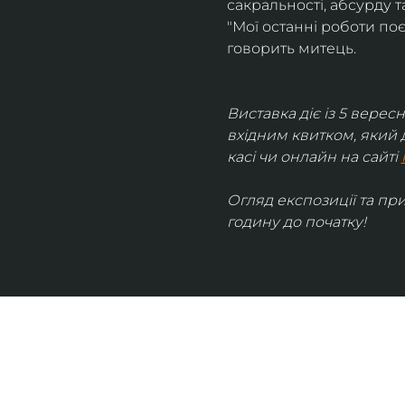
сакральності, абсурду та
"Мої останні роботи поє
говорить митець.
Виставка діє із 5 вересн
вхідним квитком, який 
касі чи онлайн на сайті 
Огляд експозиції та пр
годину до початку!
UKRAINIAN LIVE