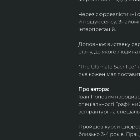
Через сюрреалістичні о
й пошук сенсу. Знайомі
інтерпретацій.
Доповнює виставку серія
стану, до якого людина
“The Ultimate Sacrifice
яке кожен має поставит
Про автора:
Іван Попович народився 
спеціальності Графічний
аспірантурі на спеціал
Пройшов курси цифрово
близько 3-4 років. Пра