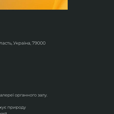
асть, Україна, 79000
алереї органного залу.
жує природу 
ння.