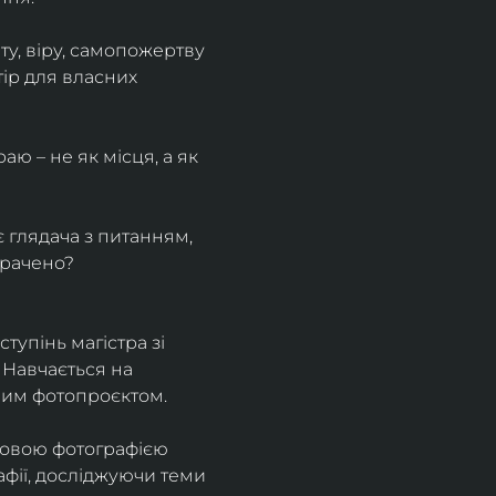
у, віру, самопожертву 
ір для власних 
ю – не як місця, а як 
є глядача з питанням, 
трачено?
тупінь магістра зі 
 Навчається на 
ним фотопроєктом.
ровою фотографією 
афії, досліджуючи теми 