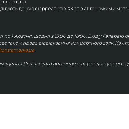
 тілесності.
днують досвід сюрреалістів ХХ ст. з авторськими мето
я по 1 жовтня, щодня з 13:00 до 18:00. Вхід у Галерею о
дає також право відвідування концертного залу. Квит
kontramarka.ua
.
иміщення Львівського органного залу недоступний під 
ІНФОРМАЦІЯ