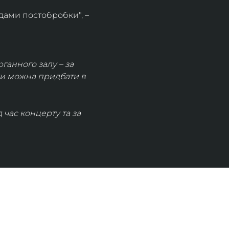
дами постобробки", – 
рганного залу – за 
ки можна придбати в 
час концерту та за 
КОНТАКТИ