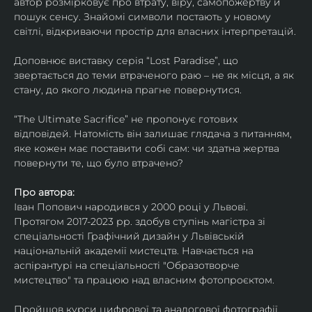
автор розмірковує про втрату, віру, самопожертву й 
пошук сенсу. Знайомі символи постають у новому 
світлі, відкриваючи простір для власних інтерпретацій.
Доповнює виставку серія “Lost Paradise”, що 
звертається до теми втраченого раю – не як місця, а як 
стану, до якого людина прагне повернутися.
“The Ultimate Sacrifice” не пропонує готових 
відповідей. Натомість він залишає глядача з питанням, 
яке кожен має поставити собі сам: чи здатна жертва 
повернути те, що було втрачено?
Про автора:
Іван Попович народився у 2000 році у Львові. 
Протягом 2017-2023 рр. здобув ступінь магістра зі 
спеціальності Графічний дизайн у Львівській 
національній академії мистецтв. Навчається на 
аспірантурі на спеціальності "Образотворче 
мистецтво" та працюю над власним фотопроєктом.
Пройшов курси цифрової та аналогової фотографії. 