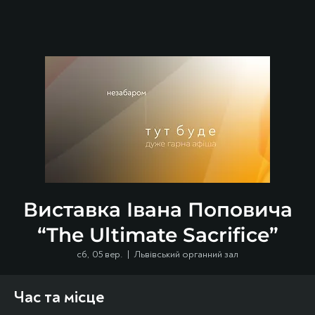
Виставка Івана Поповича
“The Ultimate Sacrifice”
сб, 05 вер.
  |  
Львівський органний зал
Час та місце