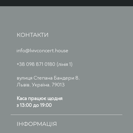
КОНТАКТИ
info@lvivconcert.house
+38 098 871 0180 (лінія 1)
вулиця Степана Бандери 8,
Львів, Україна, 79013
Каса працює щодня
з 13:00 до 19:00
ІНФОРМАЦІЯ