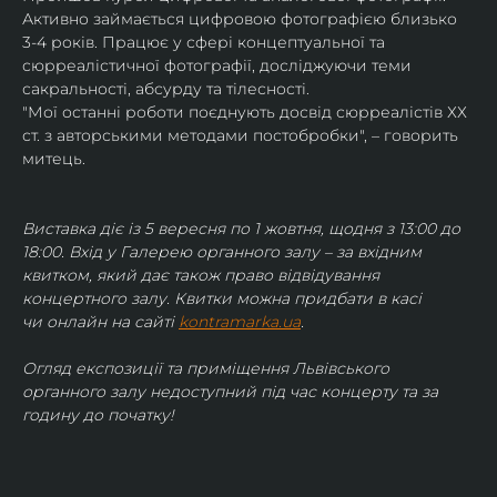
Активно займається цифровою фотографією близько 
3-4 років. Працює у сфері концептуальної та 
сюрреалістичної фотографії, досліджуючи теми 
сакральності, абсурду та тілесності.
"Мої останні роботи поєднують досвід сюрреалістів ХХ 
ст. з авторськими методами постобробки", – говорить 
митець.
Виставка діє із 5 вересня по 1 жовтня, щодня з 13:00 до 
18:00. Вхід у Галерею органного залу – за вхідним 
квитком, який дає також право відвідування 
концертного залу. Квитки можна придбати в касі 
чи онлайн на сайті 
kontramarka.ua
.
Огляд експозиції та приміщення Львівського 
органного залу недоступний під час концерту та за 
годину до початку!