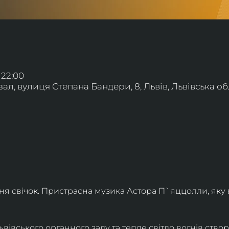
 22:00
л, вулиця Степана Бандери, 8, Львів, Львівська обл
ння свічок. Пристрасна музика Астора П`яццолли, яку
івського органного залу та тепле світло вогнів створя