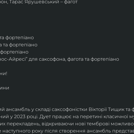
фон, Тарас Ярушевський – фагот
 та фортепіано
а та фортепіано
а фортепіано
ос-Айресі” для саксофона, фагота та фортепіано
ни!
дини
й ансамбль у складі саксофоністки Вікторії Тищик та 
ий у 2023 році. Дует працює на перетині класичної му
ких перекладень, відкриваючи нові темброві можливо
е наступного року після створення ансамбль представи