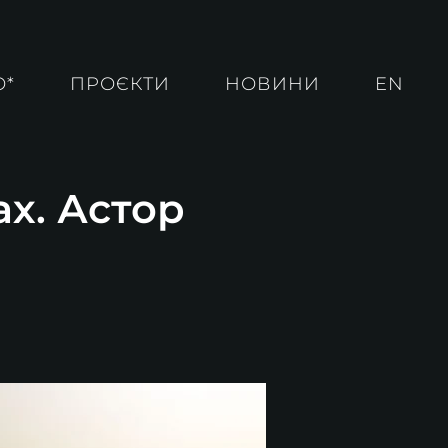
О*
ПРОЄКТИ
НОВИНИ
EN
ах. Астор