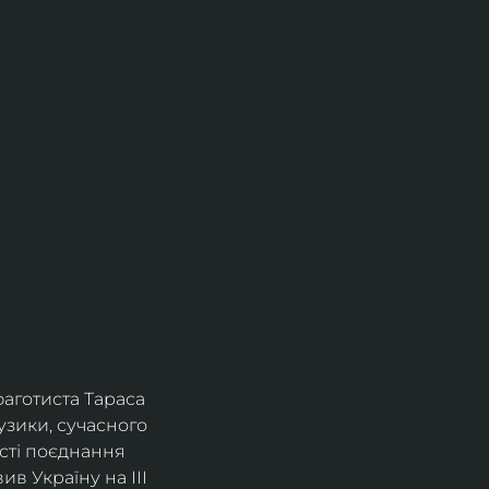
фаготиста Тараса 
зики, сучасного 
сті поєднання 
в Україну на ІІІ 