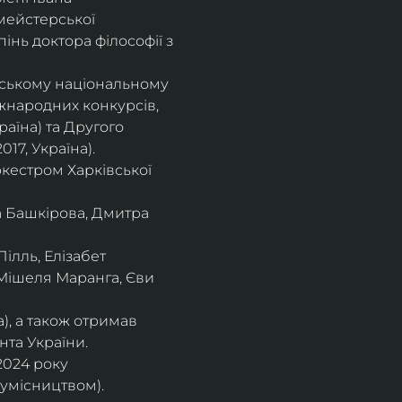
мейстерської 
інь доктора філософії з 
івському національному
іжнародних конкурсів,
раїна) та Другого
17, Україна).
кестром Харківської
а Башкірова, Дмитра
ілль, Елізабет 
 Мішеля Маранга, Єви 
), а також отримав
нта України. 
2024 року 
сумісництвом).