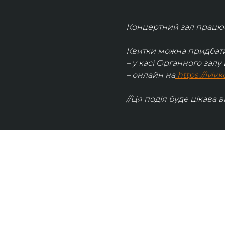
Концертний зал працює 
Квитки можна придбати
– у касі Органного залу 
– онлайн на
https://lviv
//Ця подія буде цікава в
UKRAINIAN LIVE
Наша команда з 2019 року реалізує загальнонаці
стратегію промоції української музики Ukrainian L
це: