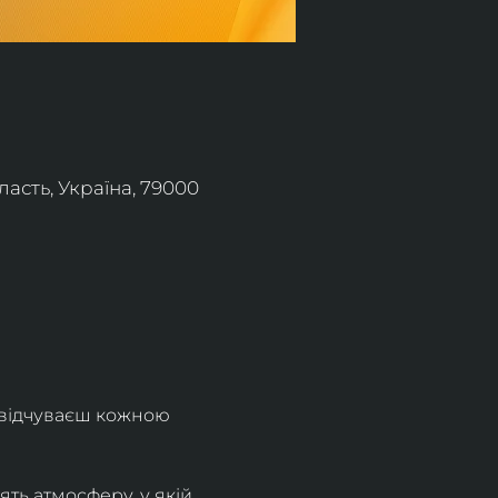
асть, Україна, 79000
 відчуваєш кожною 
ть атмосферу, у якій 