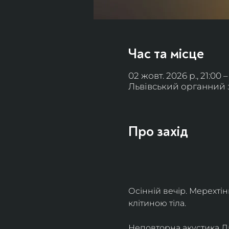
Час та місце
02 жовт. 2026 р., 21:00 –
Львівський органний за
Про захід
Осінній вечір. Мерехті
клітиною тіла. 
Неповторна акустика Льв