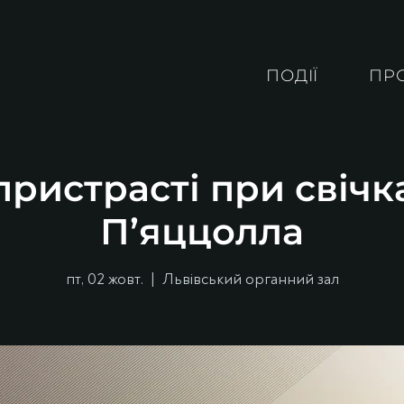
ПОДІЇ
ПР
ристрасті при свічк
П’яццолла
пт, 02 жовт.
  |  
Львівський органний зал