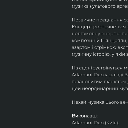
музика культового арг
Незвичне поєднання сак
Концерт розпочнеться л
невгамовну енергію танг
композицій П'яццолли, 
азартом і стрімкою експ
музичну історію, у якій 
На сцені зустрінуться м
Adamant Duo у складі Ві
талановитим піаністом
цей неординарний музи
Нехай музика цього веч
Виконавці: 
Adamant Duo (Київ): 