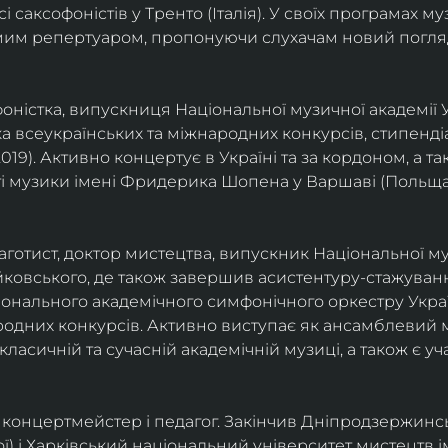
саксофоністів у Тренто (Італія). У своїх програмах м
омим репертуаром, пропонуючи слухачам новий погля
фоністка, випускниця Національної музичної академії У
а всеукраїнських та міжнародних конкурсів, стипенд
(2019). Активно концертує в Україні та за кордоном, а 
і музики імені Фридерика Шопена у Варшаві (Польща)
фаготист, доктор мистецтва, випускник Національної му
йковського, де також завершив асистентуру-стажуванн
ціонального академічного симфонічного оркестру Украї
родних конкурсів. Активно виступає як ансамблевий му
класичній та сучасній академічній музиці, а також є 
ст, концертмейстер і педагог. Закінчив Дніпродзержин
ої) і Харківський національний університет мистецтв ім