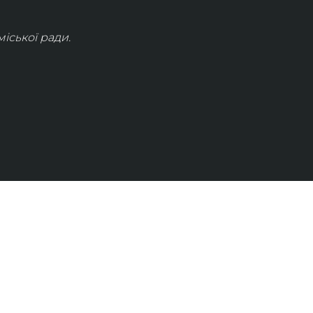
іської ради.
КОНТАКТИ
info@lvivconcert.house
+38 098 871 0180 (лінія 1)