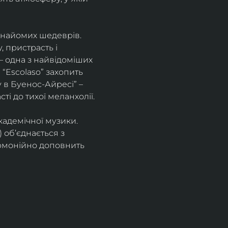
знайомих шедеврів. 
 пристрасть і 
– одна з найвідоміших 
“Escolaso” захопить 
 в Буенос-Айресі” – 
ті до тихої меланхолії. 
кадемічної музики. 
 об’єднається з 
рмонійно доповнить 