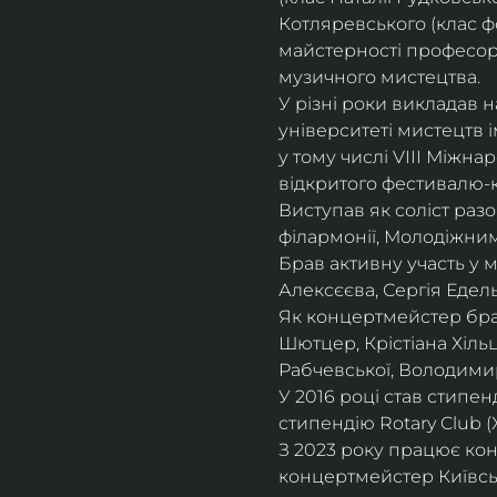
Котляревського (клас ф
майстерності професорки
музичного мистецтва.
У різні роки викладав 
університеті мистецтв 
у тому числі VIII Міжна
відкритого фестивалю-ко
Виступав як соліст раз
філармонії, Молодіжни
Брав активну участь у
Алексєєва, Сергія Едель
Як концертмейстер брав
Шютцер, Крістіана Хіль
Рабчевської, Володими
У 2016 році став стипен
стипендію Rotary Club (
З 2023 року працює кон
концертмейстер Київськ