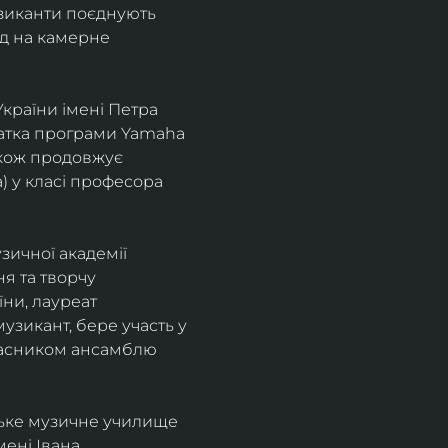
узиканти поєднують 
д на камерне 
країни імені Петра 
іатка програми Yamaha 
також продовжує 
 у класі професора 
зичної академії 
я та творчу 
ни, лауреат 
зикант, бере участь у 
учасником ансамблю 
ське музичне училище 
ені Івана 