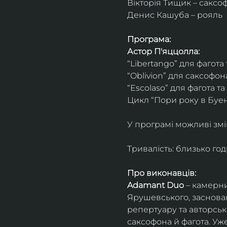
Вікторія Тищик – саксо
Денис Кашуба – рояль
Програма:
Астор П'яццолла:
“Libertango” для фагота
“Oblivion” для саксофон
“Escolaso” для фагота т
Цикл “Пори року в Буен
У програмі можливі змі
Тривалість: близько го
Про виконавців:
Adamant Duo
 – камерни
Ярушевського, заснован
репертуару та авторсь
саксофона й фагота. Уж