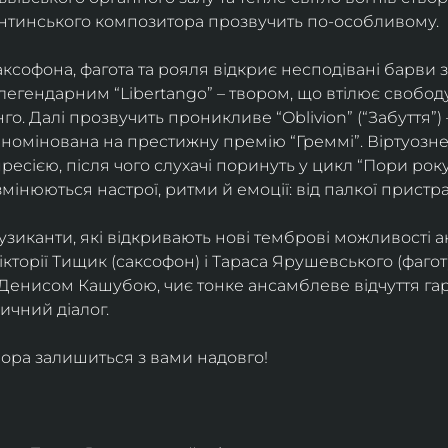
ентинського композитора прозвучить по-особливому. 
софона, фагота та рояля відкриє несподівані барви 
егендарним “Libertango” – твором, що втілює свободу,
о. Далі прозвучить проникливе “Oblivion” (“Забуття”) 
номінована на престижну премію “Греммі”. Віртуозне 
ресією, після чого слухачі поринуть у цикл “Пори року
змінюються настрої, ритми й емоції: від палкої пристрас
узиканти, які відкривають нові темброві можливості а
кторії Тищик (саксофон) і Тараса Ярушевського (фагот)
 Денисом Кашубою, чиє тонке ансамблеве відчуття га
чний діалог.
ора залишиться з вами надовго!