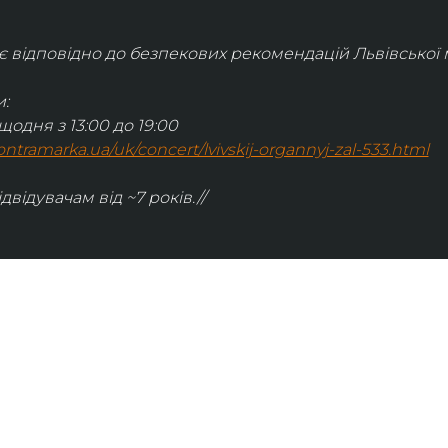
відповідно до безпекових рекомендацій Львівської м
:
щодня з 13:00 до 19:00
.kontramarka.ua/uk/concert/lvivskij-organnyj-zal-533.html
ідвідувачам від ~7 років.//
ІНФОРМАЦІЯ
ональну
команда
ive. Сьогодні
правила відвідування
як влаштовано орган