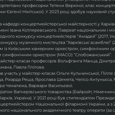
ортепіано професорки Тетяни Веркіної, клас концерт
 Євгенії Нікітської). У 2023 році здобув науковий ступ
на кафедрі концертмейстерської майстерності у Харк
імені Івана Котляревського. Лавреат національних і м
родного конкурсу концертмейстерів “Амадей” (2017, Ук
нкурсу музичного мистецтва “Харківські асамблеї” (20
ом із Київським камерним оркестром, симфонічним ор
м симфонічним оркестром (МАСО) “Слобожанський”.
 майстер-класах професорів Вольфганга Манца, Дмитр
мана, Павла Гілілова.
 участь у майстер-класах Ольги Кульчинської, Пілле Л
ца, Ріхарда Реша, Ярослава Шемета, Челсо Антуньєса,
ра Чекалюка, Варвари Васильєвої.
діатом Ваґнерівського товариства (Байройт, Німеччина
Харків, Україна). У 2021 році був стипендіатом Президе
цертмейстером Національної філармонії України, а з 
ого національного академічного театру оперети (за 