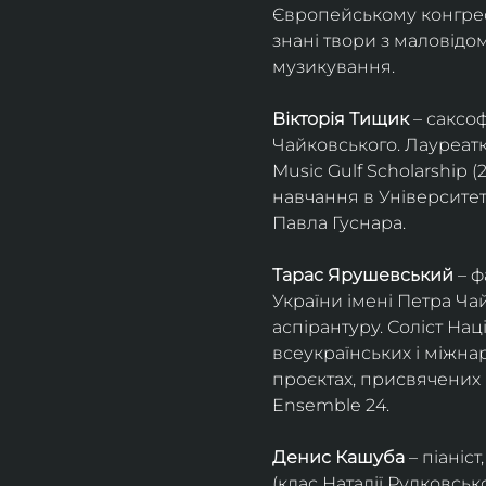
Європейському конгресі 
знані твори з маловід
музикування.
Вікторія Тищик
 – саксо
Чайковського. Лауреатк
Music Gulf Scholarship 
навчання в Університет
Павла Гуснара.
Тарас Ярушевський
 – 
України імені Петра Ча
аспірантуру. Соліст На
всеукраїнських і міжна
проєктах, присвячених 
Ensemble 24.
Денис Кашуба
 – піані
(клас Наталії Рудковськ