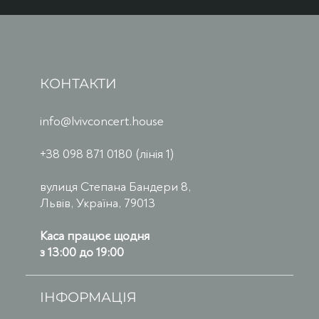
КОНТАКТИ
info@lvivconcert.house
+38 098 871 0180 (лінія 1)
вулиця Степана Бандери 8,
Львів, Україна, 79013
Каса працює щодня
з 13:00 до 19:00
ІНФОРМАЦІЯ