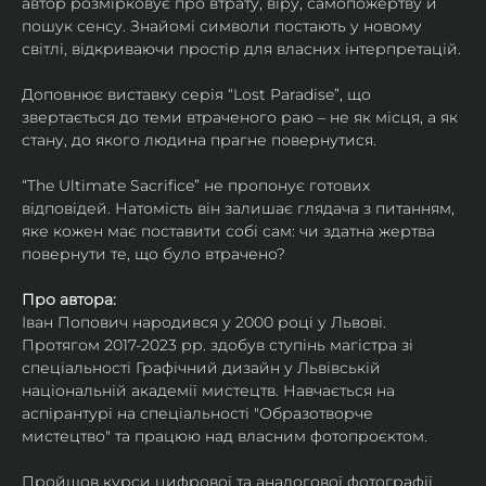
автор розмірковує про втрату, віру, самопожертву й 
пошук сенсу. Знайомі символи постають у новому 
світлі, відкриваючи простір для власних інтерпретацій.
Доповнює виставку серія “Lost Paradise”, що 
звертається до теми втраченого раю – не як місця, а як 
стану, до якого людина прагне повернутися.
“The Ultimate Sacrifice” не пропонує готових 
відповідей. Натомість він залишає глядача з питанням, 
яке кожен має поставити собі сам: чи здатна жертва 
повернути те, що було втрачено?
Про автора:
Іван Попович народився у 2000 році у Львові. 
Протягом 2017-2023 рр. здобув ступінь магістра зі 
спеціальності Графічний дизайн у Львівській 
національній академії мистецтв. Навчається на 
аспірантурі на спеціальності "Образотворче 
мистецтво" та працюю над власним фотопроєктом.
Пройшов курси цифрової та аналогової фотографії. 