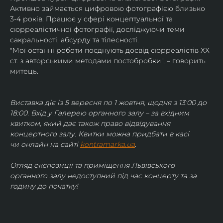
Активно займається цифровою фотографією близько 
3-4 років. Працює у сфері концептуальної та 
сюрреалістичної фотографії, досліджуючи теми 
сакральності, абсурду та тілесності.
"Мої останні роботи поєднують досвід сюрреалістів ХХ 
ст. з авторськими методами постобробки", – говорить 
митець.
Виставка діє із 5 вересня по 1 жовтня, щодня з 13:00 до 
18:00. Вхід у Галерею органного залу – за вхідним 
квитком, який дає також право відвідування 
концертного залу. Квитки можна придбати в касі 
чи онлайн на сайті 
kontramarka.ua
.
Огляд експозиції та приміщення Львівського 
органного залу недоступний під час концерту та за 
годину до початку!