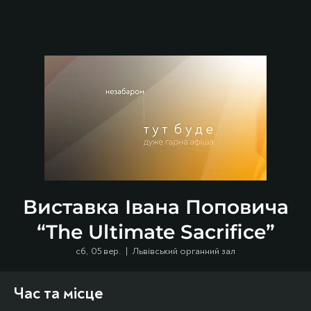
Виставка Івана Поповича
“The Ultimate Sacrifice”
сб, 05 вер.
  |  
Львівський органний зал
Час та місце