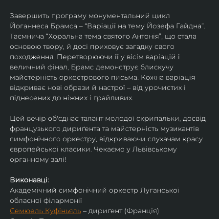
Завершить програму монументальний цикл 
Йоганнеса Брамса – “Варіації на тему Йозефа Гайдна”. 
Таємнича “Хоральна тема святого Антонія”, що стала 
основою твору, й досі приховує загадку свого 
походження. Перетворюючи її у вісім варіацій і 
величний фінал, Брамс демонструє блискучу 
майстерність оркестрового письма. Кожна варіація 
відкриває нові образи й настрої – від урочистих і 
піднесених до ніжних і грайливих. 
Цей вечір об'єднає талант молодої скрипальки, досвід 
французького дириґента та майстерність музикантів 
симфонічного оркестру, відкриваючи слухачам красу 
європейської класики. Чекаємо у Львівському 
органному залі!
Виконавці:
Академічний симфонічний оркестр Луганської 
обласної філармонії
Семюель Куфіньяль
 – дириґент (Франція)