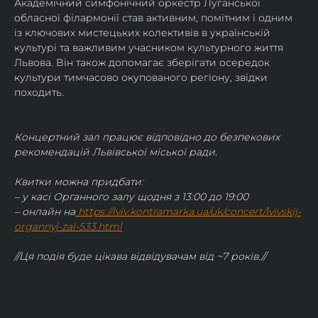
Академічний симфонічний оркестр Луганської 
обласної філармонії став активним, помітним і одним 
із ключових мистецьких колективів в українській 
культурі та важливим учасником культурного життя 
Львова. Він також допомагає зберігати осередок 
культури тимчасово окупованого регіону, звідки 
походить.
Концертний зал працює відповідно до безпекових 
рекомендацій Львівської міської ради.
Квитки можна придбати:
– у касі Органного залу щодня з 13:00 до 19:00
– онлайн на
https://lviv.kontramarka.ua/uk/concert/lvivskij-
organnyj-zal-533.html
//Ця подія буде цікава відвідувачам від ~7 років.//