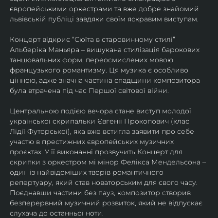
європейськими оркестрами та вже добре знайомий 
львівській публіці завдяки своїм яскравим виступам. 
Концерт відкриє “Сюїта в старовинному стилі” 
Альберіка Маньяра – вишукана стилізація барокових 
танцювальних форм, переосмислених мовою 
французького романтизму. Ця музика є особливо 
цінною, адже значна частина спадщини композитора 
була втрачена під час Першої світової війни. 
Центральною подією вечора стане виступ молодої 
української скрипальки Євгенії Прокопович (клас 
Лідії Футорської), яка вже встигла заявити про себе 
участю в престижних європейських музичних 
проєктах. У її виконанні прозвучить Концерт для 
скрипки з оркестром мі мінор Фелікса Мендельсона – 
один із найвідоміших творів романтичного 
репертуару, який став новаторським для свого часу. 
Поєднавши частини без пауз, композитор створив 
безперервний музичний розвиток, який не відпускає 
слухача до останньої ноти. 