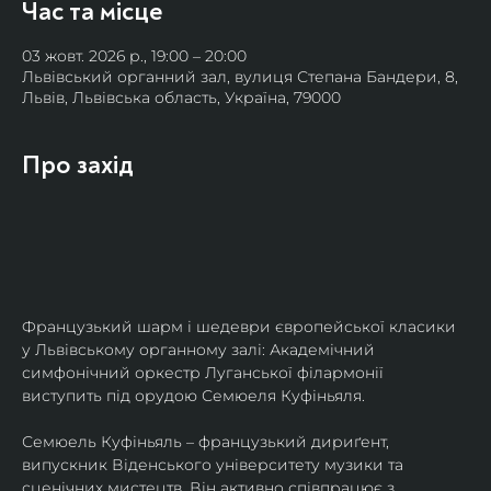
Час та місце
03 жовт. 2026 р., 19:00 – 20:00
Львівський органний зал, вулиця Степана Бандери, 8,
Львів, Львівська область, Україна, 79000
Про захід
Французький шарм і шедеври європейської класики 
у Львівському органному залі: Академічний 
симфонічний оркестр Луганської філармонії 
виступить під орудою Семюеля Куфіньяля.
Семюель Куфіньяль – французький дириґент, 
випускник Віденського університету музики та 
сценічних мистецтв. Він активно співпрацює з 