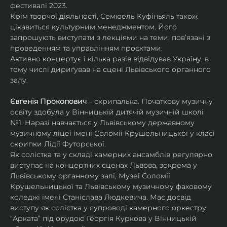
фестивалі 2023.
Крім творчої діяльності, Семюель Куфіньяль також 
цікавиться культурним менеджментом. Його 
запрошують виступати з лекціями на теми, пов’язані з 
проведенням та управлінням проєктами.
Активно концертує і кілька разів відвідував Україну, в 
тому числі дириґував на сцені Львівського органного 
залу. 
Євгенія Прокопович
 – скрипалька. Початкову музичну 
освіту здобула у Вінницькій дитячій музичній школі 
№1. Наразі навчається у Львівському державному 
музичному ліцеї імені Соломії Крушельницької у класі 
скрипки Лідії Футорської.
Як солістка та у складі камерних ансамблів регулярно 
виступає на концертних сценах Львова, зокрема у 
Львівському органному залі, Музеї Соломії 
Крушельницької та Львівському музичному фаховому 
коледжі імені Станіслава Людкевича. Має досвід 
виступу як солістка у супроводі камерного оркестру 
“Арката” під орудою Георгія Куркова у Вінницькій 