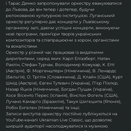
і Тарас Демко запропонували оркестру евакуюватися 
до Львова, де він тепер і дотепер, будучи 
релокованою культурною інституцією. Луганський 
оркестр регулярно дає концерти у Львівському 
органному залі, даючи успішні концерти, виконуючи 
нові програми, прем’єри творів українських 
композиторів та співпрацюючи з хором, органістами 
та вокалістами.
Оркестр у різний час працював із видатними 
дириґентами, серед яких: Карл Еліазберг, Натан 
Рахлін, Стефан Турчак, Володимир Кожухар, К. Етті 
(Австрія), Ф. Моргенштерн (Німеччина), В. Ленардс 
(Бельгія), О. Трглік (Словаччина), Д. Клайн (США), Курт 
Шмід (Австрія), Євген Тутевич (Україна), П’єр Піхлєр, 
Назар Яцків (Німеччина), Богдан Пущак (Україна), 
Хосе Вісенто Перес (Іспанія), Вінстон Фогель (США), 
Лучано Камарго (Бразилія), Такуя Шигешита (Японія), 
Робін Енгелен (Німеччина) та інші.
Записи виступів оркестру постійно публікуються на 
YouTube-каналі Ukrainian Live Classic, що дозволяє 
ширшій аудиторії насолоджуватися їх музикою​.