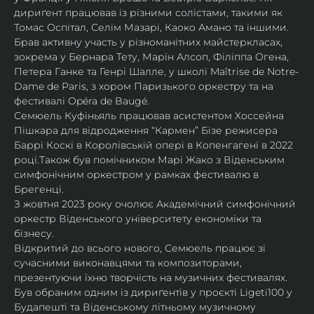
дириґент працював із різними солістами, такими як 
Томас Оспітал, Селім Мазарі, Каоко Амано та іншими. 
Брав активну участь у різноманітних майстеркласах, 
зокрема у Бернара Тету, Марін Алсоп, Філіппа Огена, 
Петера Ганке та Генрі Шалле, у школі Maîtrise de Notre-
Dame de Paris, з хором Паризького оркестру та на 
фестивалі Opéra de Baugé.
Семюель Куфіньяль працював асистентом Хоссейна 
Пішкара для відродження “Кармен” Бізе режисера 
Баррі Коскі в Королівській опері в Копенгагені в 2022 
році.Також був помічником Марі Жако з Віденським 
симфонічним оркестром у рамках фестивалю в 
Брегенці. 
З жовтня 2023 року очолює Академічний симфонічний 
оркестр Віденського університету економіки та 
бізнесу.
Відкритий до всього нового, Семюель працює зі 
сучасними виконавцями та композиторами, 
презентуючи їхню творчість на музичних фестивалях. 
Був обраним одним із дириґентів у проєкті Ligeti100 у 
Будапешті та Віденському літньому музичному 