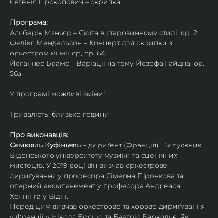
Євгенія Прокопович – скрипка
Програма:
Альберік Маньяр – Сюїта в старовинному стилі, ор. 2
Фелікс Мендельсон – Концерт для скрипки з 
оркестром мі мінор, ор. 64
Йоганнес Брамс – Варіації на тему Йозефа Гайдна, ор. 
56a
У програмі можливі зміни!
Тривалість: близько години
Про виконавців:
Семюель Куфіньяль
 – дириґент (Франція). Випускник 
Віденського університету музики та сценічних 
мистецтв. У 2019 році він вивчав оркестрове 
дириґування у професора Сімеона Піронкова та 
оперний акомпанемент у професора Андреаса 
Хеннінга у Відні.
Перед цим вивчав оркестрове та хорове дириґування 
у Франції у Ніколя Брошо та Беатріс Варкольє. Як 