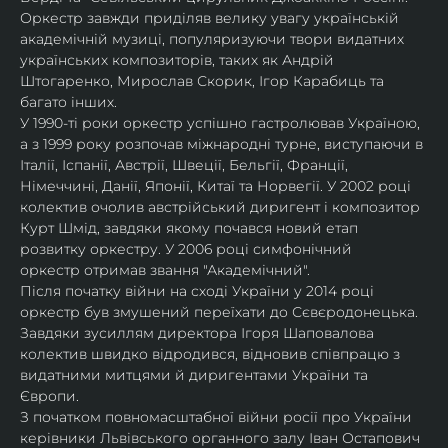
Оркестр завжди приділяв велику увагу українській 
академічній музиці, популяризуючи твори видатних 
українських композиторів, таких як Андрій 
Штогаренко, Мирослав Скорик, Ігор Карабиць та 
багато інших.
У 1990-ті роки оркестр успішно гастролював Україною, 
а з 1999 року розпочав міжнародні турне, виступаючи в 
Італії, Іспанії, Австрії, Швеції, Бельгії, Франції, 
Німеччині, Данії, Японії, Китаї та Норвегії. У 2002 році 
колектив очолив австрійський диригент і композитор 
Курт Шмід, завдяки якому почався новий етап 
розвитку оркестру. У 2006 році симфонічний 
оркестр отримав звання "Академічний".
Після початку війни на сході України у 2014 році 
оркестр був змушений переїхати до Сєвєродонецька. 
Завдяки зусиллям директора Ігоря Шаповалова 
колектив швидко відродився, відновив співпрацю з 
видатними митцями й диригентами України та 
Європи.
З початком повномасштабної війни росії про України 
керівники Львівського органного залу Іван Остапович 