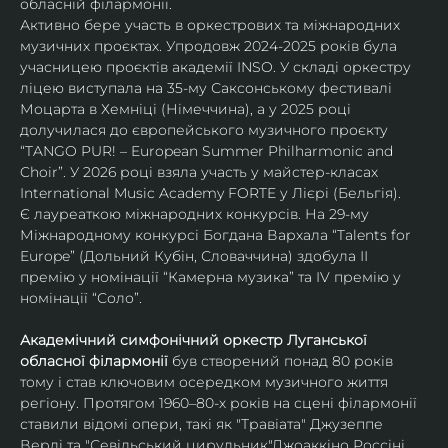
обласній філармонії.
Активно бере участь в оркестрових та міжнародних 
музичних проєктах. Упродовж 2024-2025 років була 
учасницею проєктів академії INSO. У складі оркестру 
ліцею виступала на 35-му Саксонському фестивалі 
Моцарта в Хемніці (Німеччина), а у 2025 році 
долучилася до європейського музичного проєкту 
“TANGO PUR! – European Summer Philharmonic and 
Choir”. У 2026 році взяла участь у майстер-класах 
International Music Academy FORTE у Лієрі (Бельгія).
Є лауреаткою міжнародних конкурсів. На 29-му 
Міжнародному конкурсі Богдана Вархала “Talents for 
Europe” (Дольний Кубін, Словаччина) здобула ІІ 
премію у номінації “Камерна музика” та IV премію у 
номінації “Соло”.
Академічний симфонічний оркестр Луганської 
обласної філармонії
 був створений понад 80 років 
тому і став ключовим осередком музичного життя 
регіону. Протягом 1960–80-х років на сцені філармонії 
ставили відомі опери, такі як "Травіата" Джузеппе 
Верді та "Севільський цирульник"Джоаккіно Россіні. 