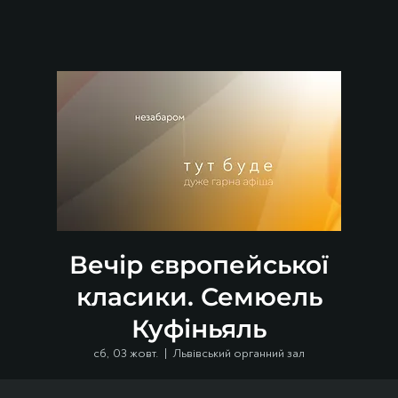
Вечір європейської
класики. Семюель
Куфіньяль
сб, 03 жовт.
  |  
Львівський органний зал