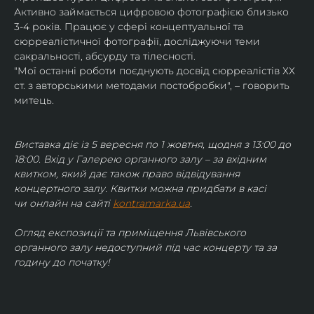
Активно займається цифровою фотографією близько 
3-4 років. Працює у сфері концептуальної та 
сюрреалістичної фотографії, досліджуючи теми 
сакральності, абсурду та тілесності.
"Мої останні роботи поєднують досвід сюрреалістів ХХ 
ст. з авторськими методами постобробки", – говорить 
митець.
Виставка діє із 5 вересня по 1 жовтня, щодня з 13:00 до 
18:00. Вхід у Галерею органного залу – за вхідним 
квитком, який дає також право відвідування 
концертного залу. Квитки можна придбати в касі 
чи онлайн на сайті 
kontramarka.ua
.
Огляд експозиції та приміщення Львівського 
органного залу недоступний під час концерту та за 
годину до початку!