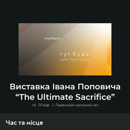
Виставка Івана Поповича
“The Ultimate Sacrifice”
сб, 05 вер.
  |  
Львівський органний зал
Час та місце