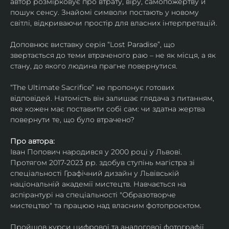
автор розмірковує про втрату, віру, самопожертву й 
пошук сенсу. Знайомі символи постають у новому 
світлі, відкриваючи простір для власних інтерпретацій.
Доповнює виставку серія “Lost Paradise”, що 
звертається до теми втраченого раю – не як місця, а як 
стану, до якого людина прагне повернутися.
“The Ultimate Sacrifice” не пропонує готових 
відповідей. Натомість він залишає глядача з питанням, 
яке кожен має поставити собі сам: чи здатна жертва 
повернути те, що було втрачено?
Про автора:
Іван Попович народився у 2000 році у Львові. 
Протягом 2017-2023 рр. здобув ступінь магістра зі 
спеціальності Графічний дизайн у Львівській 
національній академії мистецтв. Навчається на 
аспірантурі на спеціальності "Образотворче 
мистецтво" та працюю над власним фотопроєктом.
Пройшов курси цифрової та аналогової фотографії. 