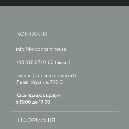
КОНТАКТИ
info@lvivconcert.house
+38 098 871 0180 (лінія 1)
вулиця Степана Бандери 8,
Львів, Україна, 79013
Каса працює щодня
з 13:00 до 19:00
ІНФОРМАЦІЯ