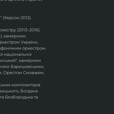
 (Херсон 2012).
естру (2013–2016).
), камерним 
ркестром України, 
фонічним оркестром. 
ї національної 
нський", камерним 
тонієм Баришевським, 
, Орестом Смовжем, 
ських композиторів 
вицького, Богдана 
га Безбородька та 