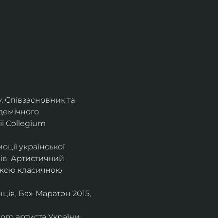
. Співзасновник та 
демічного 
ї Collegium 
оції української 
ів. Артистичний 
ською класичною 
ія, Бах-Маратон 2015, 
го артиста України, 