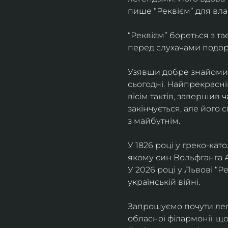
пише “Реквієм” для вла
“Реквієм” бореться з т
перед слухачами подоро
Узявши добре знайомий 
сьогодні. Найпрекрасні
вісім тактів, завершив 
закінчується, але його 
з майбутнім.
У 1826 році у греко-ка
якому син Вольфганга 
У 2026 році у Львові “Р
українській війні. 
Запрошуємо почути лег
обласної філармонії, щ