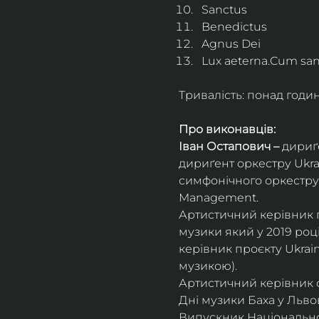
Sanctus
Benedictus
Agnus Dei
Lux aeterna.Cum sanc
Тривалість: понад годи
Про виконавців:
Іван Остапович – 
дириґе
дириґент оркестру Ukrai
симфонічного оркестру 
Management.
Артистичний керівник пр
музики який у 2019 роц
керівник проєкту Ukrai
музикою).
Артистичний керівник 
Дні музики Баха у Львові
Випускник Національної