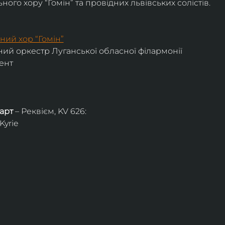
ого хору “Гомін” та провідних львівських солістів.
ний хор “Гомін”
ий оркестр Луганської обласної філармонії
ент
арт
 – Реквієм, KV 626:
Kyrie