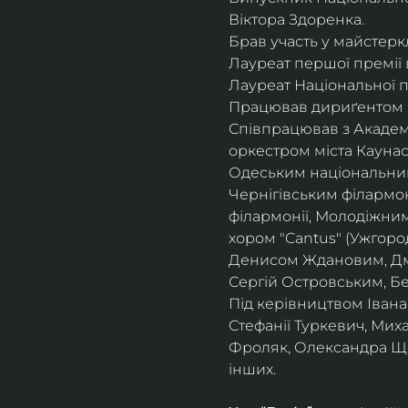
Віктора Здоренка.
Брав участь у майстеркл
Лауреат першої премії 
Лауреат Національної п
Працював дириґентом І
Співпрацював з Академ
оркестром міста Кауна
Одеським національни
Чернігівським філармо
філармонії, Молодіжни
хором "Cantus" (Ужгоро
Денисом Ждановим, Дм
Сергій Островським, Б
Під керівництвом Івана
Стефанії Туркевич, Мих
Фроляк, Олександра Щет
інших.