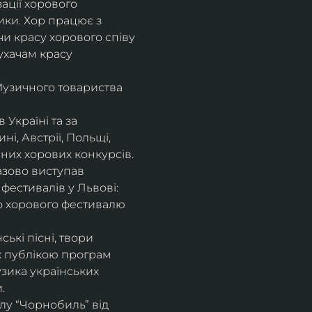
ції хорового 
ики. Хор працює з 
и красу хорового співу 
ухачам красу 
Музичного товариства 
Україні та за 
, Австрії, Польщі, 
енних хорових конкурсів.
азово виступав 
фестивалів у Львові: 
го хорового фестивалю 
ькі пісні, твори 
 публікою програм 
узика українських 
. 
лу “Чорнобиль” від 