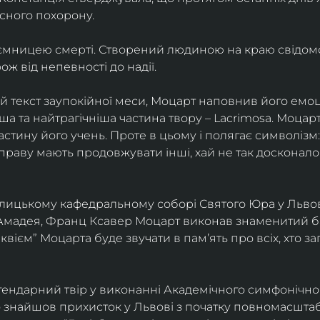
сного похорону.
аємницею смерті. Створений людиною на краю свідомост
ж від непевності до надії.
текст заупокійної меси, Моцарт наповнив його емоці
ша та найтрагічніша частина твору – Lacrimosa. Моцар
частину його учень. Проте в цьому і полягає символізм:
справу мають продовжувати інші, хай не так досконало
толицькому кафедральному соборі Святого Юра у Львові
Амадея, Франц Ксавер Моцарт виконав знаменитий бат
еквієм” Моцарта буде звучати в памʼять про всіх, хто з
ендарний твір у виконанні Академічного симфонічног
о знайшов прихисток у Львові з початку повномасшта