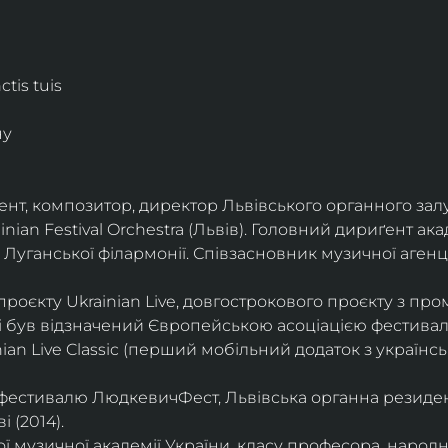
tis tuis
ну
нт, композитор, директор Львівського органного залу
nian Festival Orchestra (Львів). Головний дириґент ака
Луганської філармонії. Співзасновник музичної агенці
оєкту Ukrainian Live, довгострокового проєкту з пром
і був відзначений Європейською асоціацією фестивал
nian Live Classic (перший мобільний додаток з україн
фестивалю ЛюдкевичФест, Львівська органна резиденц
 (2014).
 музичної академії України, класу професора, народно