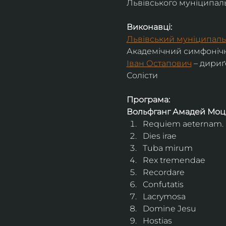
Львівського муніципальн
Виконавці:
Львівський муніципаль
Академічний симфонічн
Іван Остапович
 – дириґ
Солісти
Програма:
Вольфганг Амадей Моц
Requiem aeternam. 
Dies irae
Tuba mirum
Rex tremendae
Recordare
Confutatis
Lacrymosa
Domine Jesu
Hostias