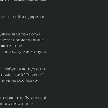
і, він ніби відкриває 
ями, які вражають і 
т встиг написати лише 
 життя генія 
, але зʼєднуючи минуле 
 відбувся концерт, на 
ьківський “Реквієм”.
агинув на російсько-
о оркестру Луганської 
бного вторгнення, 