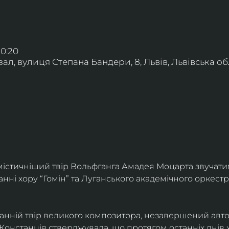
20:20
л, вулиця Степана Бандери, 8, Львів, Львівська обл
істичніший твір Вольфганга Амадея Моцарта звучати
анні хору “Гомін” та Луганського академічного оркестр
танній твір великого композитора, незавершений авт
Констанція стверджувала, що протягом останніх днів 