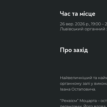
Час та місце
26 вер. 2026 р., 19:00 – 
Львівський органний за
Про захід
Найвеличніший та найм
органному залі у викон
Івана Остаповича.
“Реквієм” Моцарта – ос
легендами. Його вдова 