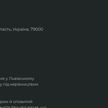
асть, Україна, 79000
ме у Львівському 
у під керівництвом 
ором й оповитий 
життя Моцарт вірив, що 