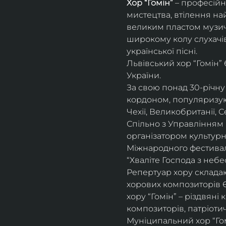
Хор “Гомін” 
– професійн
мистецтва, втілення на
великим пластом музичн
широкому колу слухачів
української пісні. 
Львівський хор “Гомін”
України. 
За свою понад 30-річну 
кордоном, популяризуюч
Чехії, Великобританії, С
Спільно з Управлінням 
організатором культурн
Міжнародного фестивалю
“Хваліте Господа з небес
Репертуар хору складают
хорових композиторів 
хору “Гомін” – різдвяні
композиторів, патріоти
Муніципальний хор “Гом