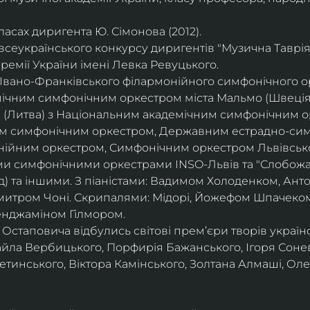
асах диригента Ю. Сімонова (2012).
всеукраїнського конкурсу диригентів "Музична Таврія"
ремії України імені Левка Ревуцького.
вано-Франківського філармонійного симфонічного орк
ічним симфонічним оркестром міста Мальмо (Швеція
с (Литва) з Національним академічним симфонічним о
м симфонічним оркестром, Державним естрадно-сим
нійним оркестром, Симфонічним оркестром Львівсько
ми симфонічними оркестрами INSO-Львів та "Слобожа
д) та іншими. З піаністами: Вадимом Холоденком, Ан
итром Чоні. Скрипалями: Мідорі, Йожефом Шпачеком
енджаміном Гілмором.
 Остаповича відбулись світові прем’єри творів україн
айла Вербицького, Порфирія Бажанського, Ігоря Соне
инського, Віктора Камінського, Золтана Алмаші, Оле