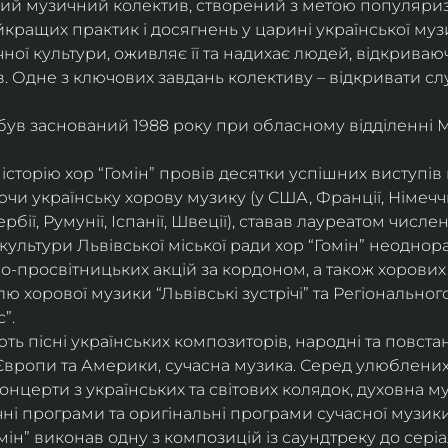
ий музичний колектив, створений з метою популяриза
йкращих практик і досягнень у царині української муз
ої культури, оживляє її та надихає людей, відкриваюч
. Одне з ключових завдань колективу – відкривати сл
 був заснований 1988 року при обласному відділенні 
історію хор “Гомін” провів десятки успішних виступів в 
и українську хорову музику (у США, Франції, Німеччині
ербії, Румунії, Іспанії, Швеції), ставав лауреатом числ
культури Львівської міської ради хор “Гомін” неоднор
о-просвітницьких акцій за кордоном, а також хорових 
 хорової музики “Львівські зустрічі” та Регіонально
”.
ь пісні українських композиторів, народні та повстанс
Європи та Америки, сучасна музика. Серед улюблених
 концерти з українських та світових колядок, духовна м
чні програми та оригінальні програми сучасної музики
ін” виконав одну з композицій із саундтреку до серіа