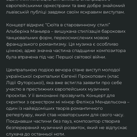
європейськими оркестрами та вже добре знайомий 
львівській публіці завдяки своїм яскравим виступам. 
Концерт відкриє “Сюїта в старовинному стилі” 
Альберіка Маньяра – вишукана стилізація барокових 
танцювальних форм, переосмислених мовою 
французького романтизму. Ця музика є особливо 
цінною, адже значна частина спадщини композитора 
була втрачена під час Першої світової війни. 
Центральною подією вечора стане виступ молодої 
української скрипальки Євгенії Прокопович (клас 
Лідії Футорської), яка вже встигла заявити про себе 
участю в престижних європейських музичних 
проєктах. У її виконанні прозвучить Концерт для 
скрипки з оркестром мі мінор Фелікса Мендельсона – 
один із найвідоміших творів романтичного 
репертуару, який став новаторським для свого часу. 
Поєднавши частини без пауз, композитор створив 
безперервний музичний розвиток, який не відпускає 
слухача до останньої ноти. 