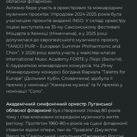
обласній філармонії.
Активно бере участь в оркестрових та міжнародних 
музичних проєктах. Упродовж 2024-2025 років була 
учасницею проєктів академії INSO. У складі оркестру 
ліцею виступала на 35-му Саксонському фестивалі 
Моцарта в Хемніці (Німеччина), а у 2025 році 
долучилася до європейського музичного проєкту 
“TANGO PUR! – European Summer Philharmonic and 
Choir”. У 2026 році взяла участь у майстер-класах 
International Music Academy FORTE у Лієрі (Бельгія).
Є лауреаткою міжнародних конкурсів. На 29-му 
Міжнародному конкурсі Богдана Вархала “Talents for 
Europe” (Дольний Кубін, Словаччина) здобула ІІ 
премію у номінації “Камерна музика” та IV премію у 
номінації “Соло”.
Академічний симфонічний оркестр Луганської 
обласної філармонії
 був створений понад 80 років 
тому і став ключовим осередком музичного життя 
регіону. Протягом 1960–80-х років на сцені філармонії 
ставили відомі опери, такі як "Травіата" Джузеппе 
Верді та "Севільський цирульник"Джоаккіно Россіні. 