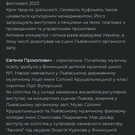
фестивалі 2023.
Крім творчої діяльності, Семюель Куфіньяль також 
цікавиться культурним менеджментом. Його 
запрошують виступати з лекціями на теми, пов’язані з 
проведенням та управлінням проєктами.
Активно концертує і кілька разів відвідував Україну, в 
тому числі дириґував на сцені Львівського органного 
залу. 
Євгенія Прокопович
 – скрипалька. Початкову музичну 
освіту здобула у Вінницькій дитячій музичній школі 
№1. Наразі навчається у Львівському державному 
музичному ліцеї імені Соломії Крушельницької у класі 
скрипки Лідії Футорської.
Як солістка та у складі камерних ансамблів регулярно 
виступає на концертних сценах Львова, зокрема у 
Львівському органному залі, Музеї Соломії 
Крушельницької та Львівському музичному фаховому 
коледжі імені Станіслава Людкевича. Має досвід 
виступу як солістка у супроводі камерного оркестру 
“Арката” під орудою Георгія Куркова у Вінницькій 