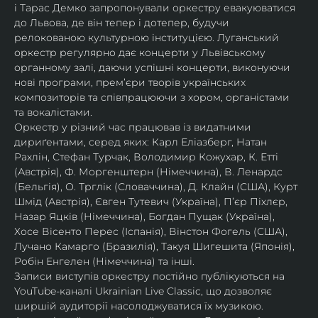
і Тарас Демко запропонували оркестру евакуюватися 
до Львова, де він тепер і дотепер, будучи 
релокованою культурною інституцією. Луганський 
оркестр регулярно дає концерти у Львівському 
органному залі, даючи успішні концерти, виконуючи 
нові програми, прем’єри творів українських 
композиторів та співпрацюючи з хором, органістами 
та вокалістами.
Оркестр у різний час працював із видатними 
дириґентами, серед яких: Карл Еліазберг, Натан 
Рахлін, Стефан Турчак, Володимир Кожухар, К. Етті 
(Австрія), Ф. Моргенштерн (Німеччина), В. Ленардс 
(Бельгія), О. Трглік (Словаччина), Д. Клайн (США), Курт 
Шмід (Австрія), Євген Тутевич (Україна), П’єр Піхлєр, 
Назар Яцків (Німеччина), Богдан Пущак (Україна), 
Хосе Вісенто Перес (Іспанія), Вінстон Фогель (США), 
Лучано Камарго (Бразилія), Такуя Шигешита (Японія), 
Робін Енгелен (Німеччина) та інші.
Записи виступів оркестру постійно публікуються на 
YouTube-каналі Ukrainian Live Classic, що дозволяє 
ширшій аудиторії насолоджуватися їх музикою​.