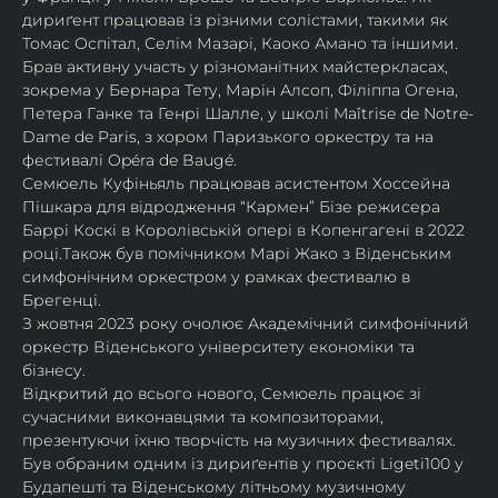
дириґент працював із різними солістами, такими як 
Томас Оспітал, Селім Мазарі, Каоко Амано та іншими. 
Брав активну участь у різноманітних майстеркласах, 
зокрема у Бернара Тету, Марін Алсоп, Філіппа Огена, 
Петера Ганке та Генрі Шалле, у школі Maîtrise de Notre-
Dame de Paris, з хором Паризького оркестру та на 
фестивалі Opéra de Baugé.
Семюель Куфіньяль працював асистентом Хоссейна 
Пішкара для відродження “Кармен” Бізе режисера 
Баррі Коскі в Королівській опері в Копенгагені в 2022 
році.Також був помічником Марі Жако з Віденським 
симфонічним оркестром у рамках фестивалю в 
Брегенці. 
З жовтня 2023 року очолює Академічний симфонічний 
оркестр Віденського університету економіки та 
бізнесу.
Відкритий до всього нового, Семюель працює зі 
сучасними виконавцями та композиторами, 
презентуючи їхню творчість на музичних фестивалях. 
Був обраним одним із дириґентів у проєкті Ligeti100 у 
Будапешті та Віденському літньому музичному 