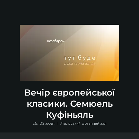
Вечір європейської
класики. Семюель
Куфіньяль
сб, 03 жовт.
  |  
Львівський органний зал