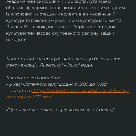
Академічний симфонічний оркестр Луганської 
обласної філармонії став активним, помітним і одним 
із ключових мистецьких колективів в українській 
культурі та важливим учасником культурного життя 
Львова. Він також допомагає зберігати осередок 
культури тимчасово окупованого регіону, звідки 
походить.
Концертний зал працює відповідно до безпекових 
рекомендацій Львівської міської ради.
Квитки можна придбати:
– у касі Органного залу щодня з 13:00 до 19:00
– онлайн на
https://lviv.kontramarka.ua/uk/concert/lvivskij-
organnyj-zal-533.html
//Ця подія буде цікава відвідувачам від ~7 років.//