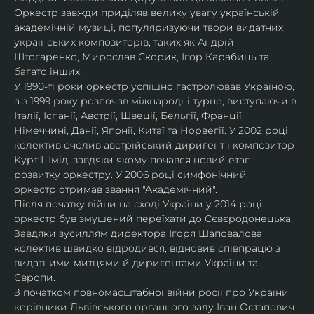
Оркестр завжди приділяв велику увагу українській 
академічній музиці, популяризуючи твори видатних 
українських композиторів, таких як Андрій 
Штогаренко, Мирослав Скорик, Ігор Карабиць та 
багато інших.
У 1990-ті роки оркестр успішно гастролював Україною, 
а з 1999 року розпочав міжнародні турне, виступаючи в 
Італії, Іспанії, Австрії, Швеції, Бельгії, Франції, 
Німеччині, Данії, Японії, Китаї та Норвегії. У 2002 році 
колектив очолив австрійський диригент і композитор 
Курт Шмід, завдяки якому почався новий етап 
розвитку оркестру. У 2006 році симфонічний 
оркестр отримав звання "Академічний".
Після початку війни на сході України у 2014 році 
оркестр був змушений переїхати до Сєвєродонецька. 
Завдяки зусиллям директора Ігоря Шаповалова 
колектив швидко відродився, відновив співпрацю з 
видатними митцями й диригентами України та 
Європи.
З початком повномасштабної війни росії про України 
керівники Львівського органного залу Іван Остапович 