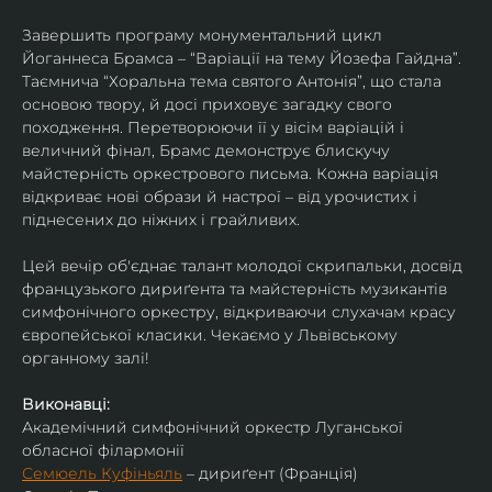
Завершить програму монументальний цикл 
Йоганнеса Брамса – “Варіації на тему Йозефа Гайдна”. 
Таємнича “Хоральна тема святого Антонія”, що стала 
основою твору, й досі приховує загадку свого 
походження. Перетворюючи її у вісім варіацій і 
величний фінал, Брамс демонструє блискучу 
майстерність оркестрового письма. Кожна варіація 
відкриває нові образи й настрої – від урочистих і 
піднесених до ніжних і грайливих. 
Цей вечір об'єднає талант молодої скрипальки, досвід 
французького дириґента та майстерність музикантів 
симфонічного оркестру, відкриваючи слухачам красу 
європейської класики. Чекаємо у Львівському 
органному залі!
Виконавці:
Академічний симфонічний оркестр Луганської 
обласної філармонії
Семюель Куфіньяль
 – дириґент (Франція)