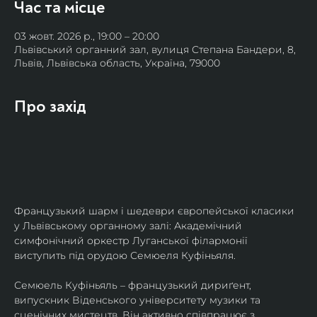
Час та місце
03 жовт. 2026 р., 19:00 – 20:00
Львівський органний зал, вулиця Степана Бандери, 8,
Львів, Львівська область, Україна, 79000
Про захід
Французький шарм і шедеври європейської класики 
у Львівському органному залі: Академічний 
симфонічний оркестр Луганської філармонії 
виступить під орудою Семюеля Куфіньяля.
Семюель Куфіньяль – французький дириґент, 
випускник Віденського університету музики та 
сценічних мистецтв. Він активно співпрацює з 