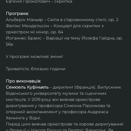
Євгенія Прокопович – скрипка
Програма:
Альберік Маньяр – Сюїта в старовинному стилі, ор. 2
Фелікс Мендельсон – Концерт для скрипки з 
оркестром мі мінор, ор. 64
Йоганнес Брамс – Варіації на тему Йозефа Гайдна, ор. 
56a
У програмі можливі зміни!
Тривалість: близько години
Про виконавців:
Семюель Куфіньяль
 – дириґент (Франція). Випускник 
Віденського університету музики та сценічних 
мистецтв. У 2019 році він вивчав оркестрове 
дириґування у професора Сімеона Піронкова та 
оперний акомпанемент у професора Андреаса 
Хеннінга у Відні.
Перед цим вивчав оркестрове та хорове дириґування 
у Франції у Ніколя Брошо та Беатріс Варкольє. Як 