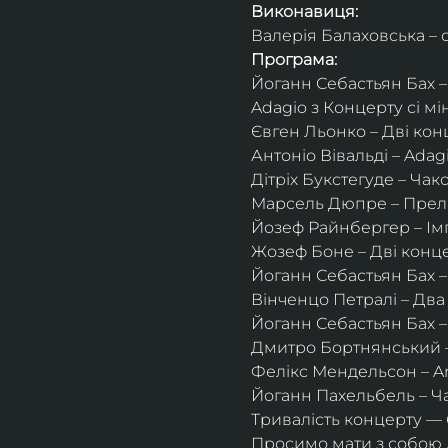
Виконавиця:
Валерія Балаховська – о
Програма:
Йоганн Себастьян Бах – Ad
Adagio з Концерту сі мі
Євген Льонко – Дві конц
Антоніо Вівальді – Adag
Дітріх Букстегуде – Чак
Марсель Дюпре – Прелю
Йозеф Райнбергер – Ім
Жозеф Боне – Дві концер
Йоганн Себастьян Бах – 
Вінченцо Петралі – Два в
Йоганн Себастьян Бах – 
Дмитро Бортнянський –
Фелікс Мендельсон – An
Йоганн Пахельбель – Ч
Тривалість концерту —
Просимо мати з собою д