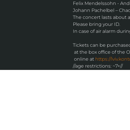
Felix Mendelssohn - Anda
Johann Pachelbel – Chac
The concert lasts about 
Please bring your ID.
In case of air alarm durin
Tickets can be purchase
 at the box office of the 
 online at 
https://lviv.ko
//age restrictions: ~7+//
UKRAINIAN LIVE
Наша команда з 2019 року реалізує загальнонаці
стратегію промоції української музики Ukrainian L
це:
–
Ukrainian Live Classic
– перший у світі мобільни