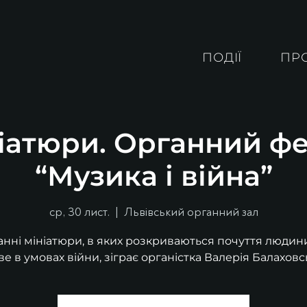
ПОДІЇ
ПР
ніатюри. Органний ф
“Музика і війна”
ср, 30 лист.
  |  
Львівський органний зал
нні мініатюри, в яких розкриваються почуття людин
е в умовах війни, зіграє органістка Валерія Балаховс