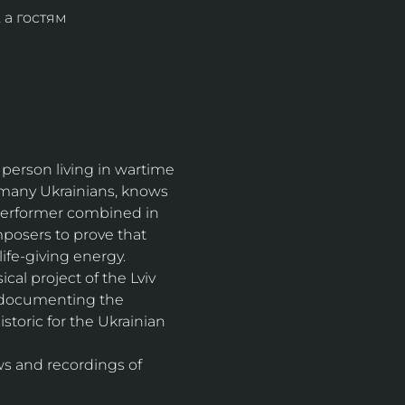
 а гостям 
 person living in wartime 
 many Ukrainians, knows 
 performer combined in 
osers to prove that 
life-giving energy.
cal project of the Lviv 
, documenting the 
toric for the Ukrainian 
ws and recordings of 