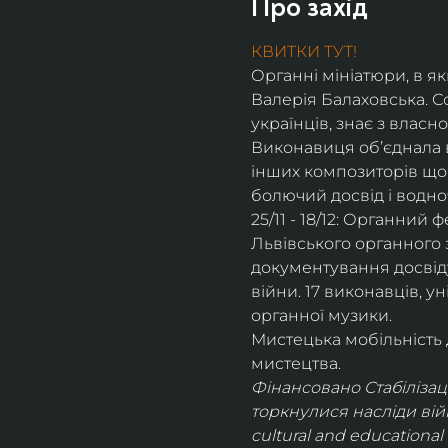
Про захід
КВИТКИ ТУТ!
Органні мініатюри, в як
Валерія Балаховська. Со
українців, знає з власно
Виконавиця обʼєднала в
інших композиторів що
болючий досвід і водно
25/11 - 18/12: Органний
Львівського органного за
документування досвіду
війни. 17 виконавців, у
органної музики.
Мистецька мобільність 
мистецтва.
Фінансовано Стабілізаці
торкнулися насліди війни
cultural and educational 