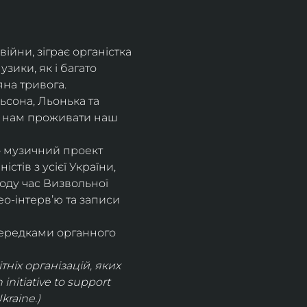
йни, зіграє органістка 
зики, як і багато 
яна тривога. 
сона, Льонька та 
и нам проживати наш 
 – музичний проект 
стів з усієї України, 
оду час Визвольної 
ео-інтервʼю та записи 
середками органного 
ніх організацій, яких 
nitiative to support 
kraine.)