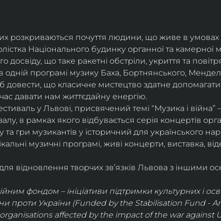
их розкриваються почуття людини, що живе в умовах ві
лістка Національного будинку органної та камерної му
го досвіду, що таке ракетні обстріли, укриття та повітр
 одній програмі музику Баха, Бортнянського, Мендель
б довести, що класичне мистецтво здатне допомагат
час давати нам життєдайну енергію.
 фестиваль у Львові, присвячений темі “Музика і війна”
лу, в рамках якого відбувається серія концертів органі
 та гри музикантів у історичний для українського нар
нікальні музичні програмі, живі концерти, виставка, від
для відновлення творчих зв’язків Львова з іншими о
йним фондом – ініціативи підтримки культурних і освіт
 проти України (Funded by the Stabilisation Fund - An i
organisations affected by the impact of the war against U