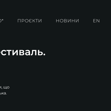
О*
ПРОЄКТИ
НОВИНИ
EN
естиваль.
и, що
ька.