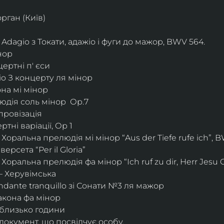
рган (Київ)
agio з Токати, адажіо і фуги до мажор, BWV 564.           
нор
ертні п' єси
io З концерту ля мінор
она мі мінор
дія соль мінор  Ор.7
провізація
тні варіації, Ор 1
Хоральна прелюдія мі мінор “Aus der Tiefe rufe ich”, B
ерсета “Per il Gloria”
Хоральна прелюдія фа мінор “Ich ruf zu dir, Herr Jesu 
 Херувімська
dante tranquillo зі Сонати №3 ля мажор
акона фа мінор
 близько години
окумент, що посвідчує особу.