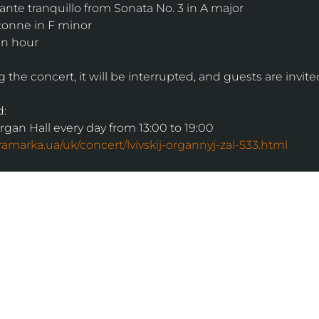
nte tranquillo from Sonata No. 3 in A major
onne in F minor
an hour
g the concert, it will be interrupted, and guests are invite
d:
Organ Hall every day from 13:00 to 19:00
ntramarka.ua/uk/concert/lvivskij-organnyj-zal-533.html
ІНФОРМАЦІЯ
ональну
команда
ive. Сьогодні
правила відвідування
як влаштовано орган
й додаток з