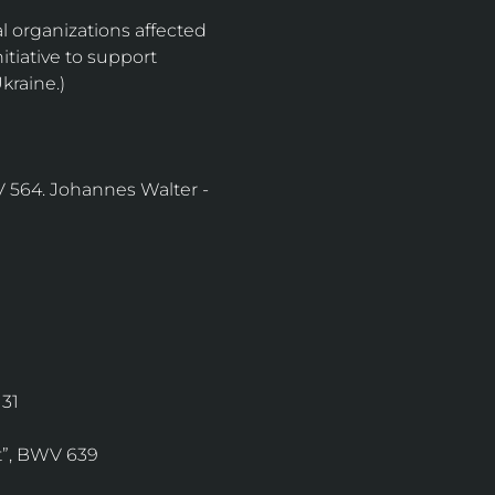
l organizations affected 
tiative to support 
kraine.)
 564. Johannes Walter - 
131
st”, BWV 639