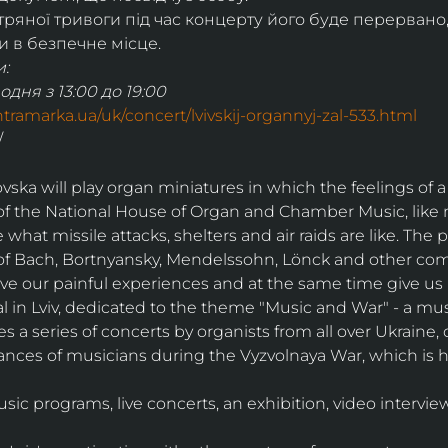
тряної тривоги під час концерту його буде перервано,
 в безпечне місце.
:
одня з 13:00 до 19:00
ontramarka.ua/uk/concert/lvivskij-organnyj-zal-533.html
/
vska will play organ miniatures in which the feelings of a
t of the National House of Organ and Chamber Music, like
hat missile attacks, shelters and air raids are like. The
f Bach, Bortnyansky, Mendelssohn, Lönck and other comp
 live our painful experiences and at the same time give us 
val in Lviv, dedicated to the theme "Music and War" - a musi
s a series of concerts by organists from all over Ukraine
ces of musicians during the Vyzvolnaya War, which is his
ic programs, live concerts, an exhibition, video intervie