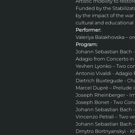
Artistic mobility to restor
Funded by the Stabilizati
by the impact of the war 
cultural and educational 
Performer:
Valeriya Balakhovska – or
Program:
Johann Sebastian Bach -
Adagio from Concerto in
Yevhen Lyonko – Two con
Antonio Vivaldi - Adagio
Dietrich Buxtegude - Ch
Marcel Dupré – Prelude i
Joseph Rheinberger - Im
Joseph Bonet - Two Conce
Johann Sebastian Bach – 
Vincenzo Petrali – Two ver
Johann Sebastian Bach – C
Dmytro Bortnyanskyi - 