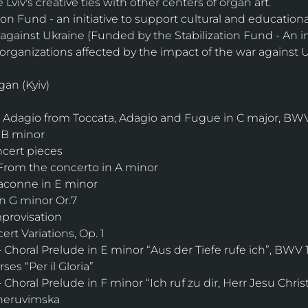
e Lviv's creative ties with other centers of organ art.
on Fund - an initiative to support cultural and educationa
against Ukraine (Funded by the Stabilization Fund - An ini
organizations affected by the impact of the war against U
gan (Kyiv)
 Adagio from Toccata, Adagio and Fugue in C major, BWV
 B minor
cert pieces
 From the concerto in A minor
aconne in E minor
n G minor Or.7
provisation
rt Variations, Op. 1
Choral Prelude in E minor “Aus der Tiefe rufe ich”, BWV 
ses “Per il Gloria”
horal Prelude in F minor “Ich ruf zu dir, Herr Jesu Chri
Kheruvimska