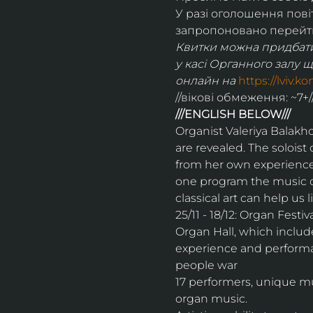
У разі оголошення пові
запропоновано перейти
Квитки можна придбати
у касі Органного залу щ
онлайн на 
https://lviv.k
//вікові обмеження: ~7+/
///ENGLISH BELOW///
Organist Valeriya Balakho
are revealed. The solois
from her own experience w
one program the music o
classical art can help us
25/11 - 18/12: Organ Festi
Organ Hall, which include
experience and performan
people war
17 performers, unique mus
organ music.