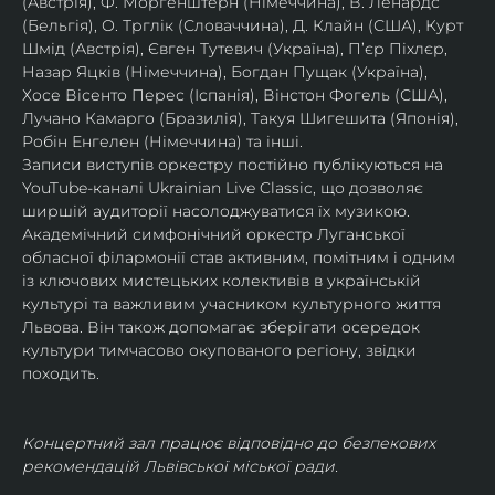
(Австрія), Ф. Моргенштерн (Німеччина), В. Ленардс 
(Бельгія), О. Трглік (Словаччина), Д. Клайн (США), Курт 
Шмід (Австрія), Євген Тутевич (Україна), П’єр Піхлєр, 
Назар Яцків (Німеччина), Богдан Пущак (Україна), 
Хосе Вісенто Перес (Іспанія), Вінстон Фогель (США), 
Лучано Камарго (Бразилія), Такуя Шигешита (Японія), 
Робін Енгелен (Німеччина) та інші.
Записи виступів оркестру постійно публікуються на 
YouTube-каналі Ukrainian Live Classic, що дозволяє 
ширшій аудиторії насолоджуватися їх музикою​.
Академічний симфонічний оркестр Луганської 
обласної філармонії став активним, помітним і одним 
із ключових мистецьких колективів в українській 
культурі та важливим учасником культурного життя 
Львова. Він також допомагає зберігати осередок 
культури тимчасово окупованого регіону, звідки 
походить.
Концертний зал працює відповідно до безпекових 
рекомендацій Львівської міської ради.