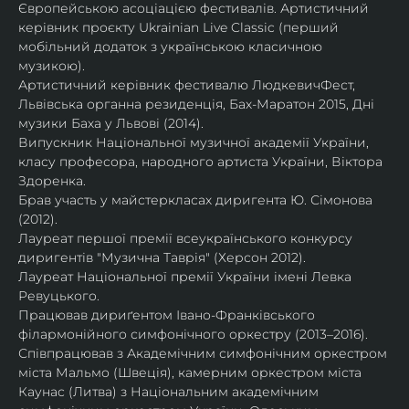
Європейською асоціацією фестивалів. Артистичний 
керівник проєкту Ukrainian Live Classic (перший 
мобільний додаток з українською класичною 
музикою).
Артистичний керівник фестивалю ЛюдкевичФест, 
Львівська органна резиденція, Бах-Маратон 2015, Дні 
музики Баха у Львові (2014).
Випускник Національної музичної академії України, 
класу професора, народного артиста України, Віктора 
Здоренка.
Брав участь у майстеркласах диригента Ю. Сімонова 
(2012).
Лауреат першої премії всеукраїнського конкурсу 
диригентів "Музична Таврія" (Херсон 2012).
Лауреат Національної премії України імені Левка 
Ревуцького.
Працював дириґентом Івано-Франківського 
філармонійного симфонічного оркестру (2013–2016).
Співпрацював з Академічним симфонічним оркестром 
міста Мальмо (Швеція), камерним оркестром міста 
Каунас (Литва) з Національним академічним 