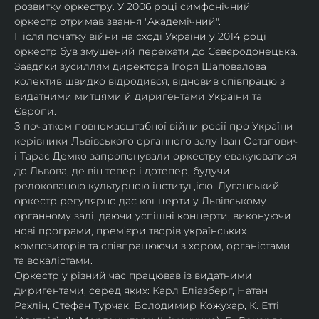
розвитку оркестру. У 2006 році симфонічний 
оркестр отримав звання "Академічний".
Після початку війни на сході України у 2014 році 
оркестр був змушений переїхати до Сєвєродонецька. 
Завдяки зусиллям директора Ігоря Шаповалова 
колектив швидко відродився, відновив співпрацю з 
видатними митцями й диригентами України та 
Європи.
З початком повномасштабної війни росії про України 
керівники Львівського органного залу Іван Остапович 
і Тарас Демко запропонували оркестру евакуюватися 
до Львова, де він тепер і дотепер, будучи 
релокованою культурною інституцією. Луганський 
оркестр регулярно дає концерти у Львівському 
органному залі, даючи успішні концерти, виконуючи 
нові програми, прем’єри творів українських 
композиторів та співпрацюючи з хором, органістами 
та вокалістами.
Оркестр у різний час працював із видатними 
дириґентами, серед яких: Карл Еліазберг, Натан 
Рахлін, Стефан Турчак, Володимир Кожухар, К. Етті 