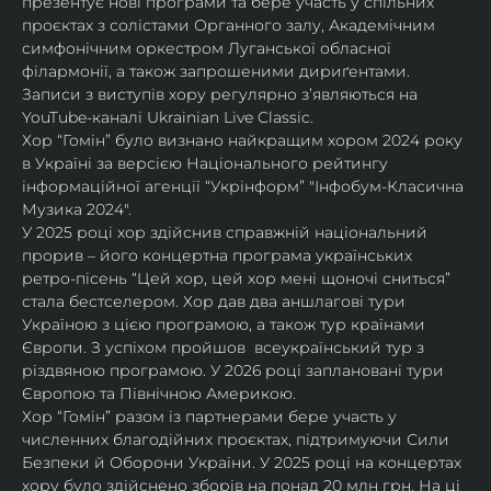
презентує нові програми та бере участь у спільних 
проєктах з солістами Органного залу, Академічним 
симфонічним оркестром Луганської обласної 
філармонії, а також запрошеними дириґентами. 
Записи з виступів хору регулярно зʼявляються на 
YouTube-каналі Ukrainian Live Classic.
Хор “Гомін” було визнано найкращим хором 2024 року 
в Україні за версією Національного рейтингу 
інформаційної агенції “Укрінформ” "Інфобум-Класична 
Музика 2024".
У 2025 році хор здійснив справжній національний 
прорив – його концертна програма українських 
ретро-пісень “Цей хор, цей хор мені щоночі сниться” 
стала бестселером. Хор дав два аншлагові тури 
Україною з цією програмою, а також тур країнами 
Європи. З успіхом пройшов  всеукраїнський тур з 
різдвяною програмою. У 2026 році заплановані тури 
Європою та Північною Америкою.
Хор “Гомін” разом із партнерами бере участь у 
численних благодійних проєктах, підтримуючи Сили 
Безпеки й Оборони України. У 2025 році на концертах 
хору було здійснено зборів на понад 20 млн грн. На ці 