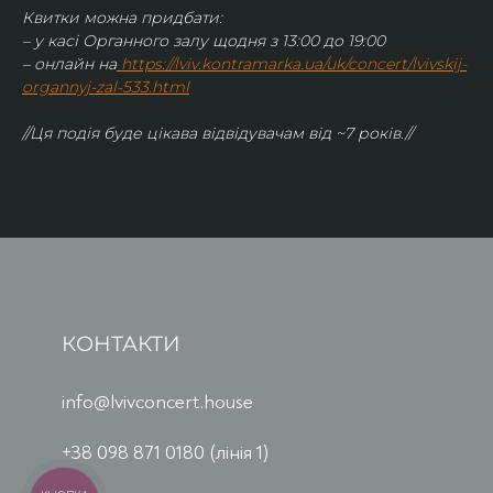
Квитки можна придбати:
– у касі Органного залу щодня з 13:00 до 19:00
– онлайн на
https://lviv.kontramarka.ua/uk/concert/lvivskij-
organnyj-zal-533.html
//Ця подія буде цікава відвідувачам від ~7 років.//
КОНТАКТИ
info@lvivconcert.house
+38 098 871 0180 (лінія 1)