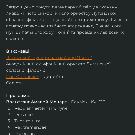
Запрошуємо почути легендарний твір у виконанні 
Академічного симфонічного оркестру Луганської 
обласної філармонії, що знайшов прихисток у Львові з 
початку повномасштабного вторгнення, Львівського 
муніципального хору “Гомін” та провідних львівських 
солістів.
Виконавці:
Львівський муніципальний хор “Гомін”
Академічний симфонічний оркестр Луганської 
обласної філармонії
Іван Остапович
 – дириґент
Солісти
Програма:
Вольфганг Амадей Моцарт
 – Реквієм, KV 626:
Requiem aeternam. Kyrie
Dies irae
Tuba mirum
Rex tremendae
Recordare