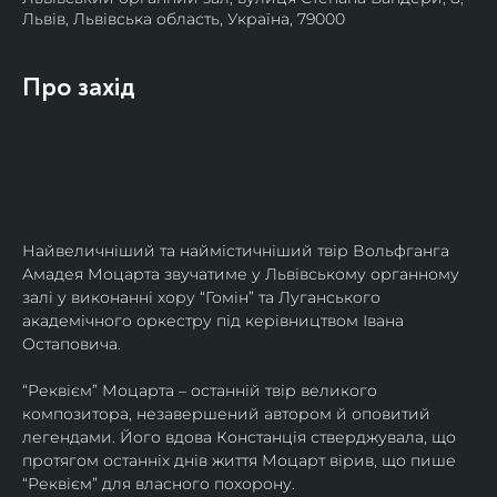
Львів, Львівська область, Україна, 79000
Про захід
Найвеличніший та наймістичніший твір Вольфганга 
Амадея Моцарта звучатиме у Львівському органному 
залі у виконанні хору “Гомін” та Луганського 
академічного оркестру під керівництвом Івана 
Остаповича.
“Реквієм” Моцарта – останній твір великого 
композитора, незавершений автором й оповитий 
легендами. Його вдова Констанція стверджувала, що 
протягом останніх днів життя Моцарт вірив, що пише 
“Реквієм” для власного похорону.