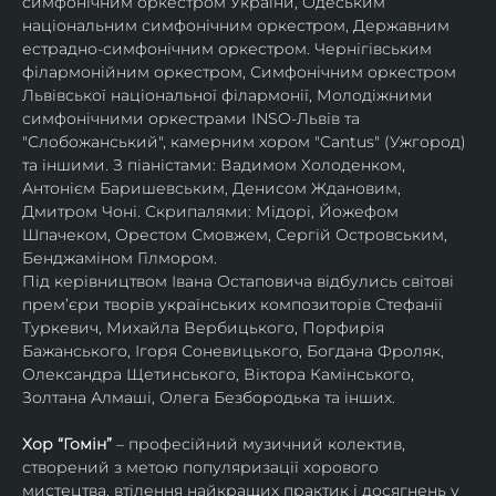
симфонічним оркестром України, Одеським 
національним симфонічним оркестром, Державним 
естрадно-симфонічним оркестром. Чернігівським 
філармонійним оркестром, Симфонічним оркестром 
Львівської національної філармонії, Молодіжними 
симфонічними оркестрами INSO-Львів та 
"Слобожанський", камерним хором "Cantus" (Ужгород) 
та іншими. З піаністами: Вадимом Холоденком, 
Антонієм Баришевським, Денисом Ждановим, 
Дмитром Чоні. Скрипалями: Мідорі, Йожефом 
Шпачеком, Орестом Смовжем, Сергій Островським, 
Бенджаміном Гілмором.
Під керівництвом Івана Остаповича відбулись світові 
прем’єри творів українських композиторів Стефанії 
Туркевич, Михайла Вербицького, Порфирія 
Бажанського, Ігоря Соневицького, Богдана Фроляк, 
Олександра Щетинського, Віктора Камінського, 
Золтана Алмаші, Олега Безбородька та інших.
Хор “Гомін” 
– професійний музичний колектив, 
створений з метою популяризації хорового 
мистецтва, втілення найкращих практик і досягнень у 