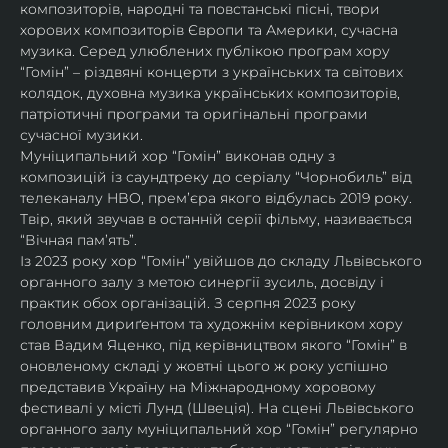
композиторів, народні та повстанські пісні, твори 
хорових композиторів Європи та Америки, сучасна 
музика. Серед улюблених публікою програм хору 
“Гомін” – різдвяні концерти з українських та світових 
колядок, духовна музика українських композиторів, 
патріотичні програми та оригінальні програми 
сучасної музики. 
Муніципальний хор “Гомін” виконав одну з 
композицій із саундтреку до серіалу “Чорнобиль” від 
телеканалу HBO, премʼєра якого відбулась 2019 року. 
Твір, який звучав в останній серії фільму, називається 
“Вічная пам’ять”.
Із 2023 року хор “Гомін” увійшов до складу Львівського 
органного залу з метою синергії зусиль, досвіду і 
практик обох організацій. З серпня 2023 року 
головним дириґентом та художнім керівником хору 
став Вадим Яценко, під керівництвом якого “Гомін” в 
оновленому складі у жовтні цього ж року успішно 
представив Україну на Міжнародному хоровому 
фестивалі у місті Лунд (Швеція). На сцені Львівського 
органного залу муніципальний хор “Гомін” регулярно 