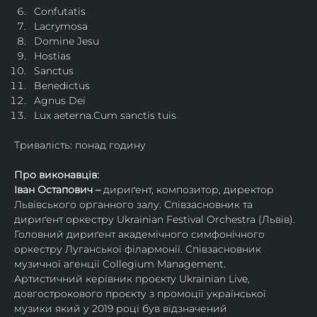
Confutatis
Lacrymosa
Domine Jesu
Hostias
Sanctus
Benedictus
Agnus Dei
Lux aeterna.Cum sanctis tuis
Тривалість: понад годину
Про виконавців:
Іван Остапович – 
дириґент, композитор, директор 
Львівського органного залу. Співзасновник та 
дириґент оркестру Ukrainian Festival Orchestra (Львів). 
Головний дириґент академічного симфонічного 
оркестру Луганської філармонії. Співзасновник 
музичної агенції Collegium Management.
Артистичний керівник проєкту Ukrainian Live, 
довгострокового проєкту з промоції української 
музики який у 2019 році був відзначений 