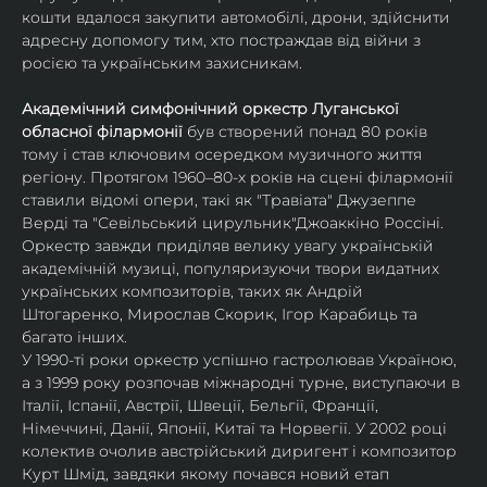
кошти вдалося закупити автомобілі, дрони, здійснити 
адре​​сну допомогу тим, хто ​​по​​страждав від війни з 
росією та українським захисникам. 
Академічний симфонічний оркестр Луганської 
обласної філармонії
 був створений понад 80 років 
тому і став ключовим осередком музичного життя 
регіону. Протягом 1960–80-х років на сцені філармонії 
ставили відомі опери, такі як "Травіата" Джузеппе 
Верді та "Севільський цирульник"Джоаккіно Россіні. 
Оркестр завжди приділяв велику увагу українській 
академічній музиці, популяризуючи твори видатних 
українських композиторів, таких як Андрій 
Штогаренко, Мирослав Скорик, Ігор Карабиць та 
багато інших.
У 1990-ті роки оркестр успішно гастролював Україною, 
а з 1999 року розпочав міжнародні турне, виступаючи в 
Італії, Іспанії, Австрії, Швеції, Бельгії, Франції, 
Німеччині, Данії, Японії, Китаї та Норвегії. У 2002 році 
колектив очолив австрійський диригент і композитор 
Курт Шмід, завдяки якому почався новий етап 