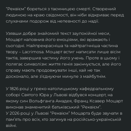
“Реквієм” бореться з таємницею смерті. Створений 
людиною на краю свідомості, він ніби відкриває перед 
слухачами подорож від непевності до надії.
Узявши добре знайомий текст заупокійної меси, 
Моцарт наповнив його емоціями, які вражають і 
сьогодні. Найпрекрасніша та найтрагічніша частина 
твору – Lacrimosa. Моцарт встиг написати лише вісім 
тактів, завершив частину його учень. Проте в цьому і 
полягає символізм: життя генія закінчується, але його 
справу мають продовжувати інші, хай не так 
досконало, але зʼєднуючи минуле з майбутнім.
У 1826 році у греко-католицькому кафедральному 
соборі Святого Юра у Львові відбувся концерт, на 
якому син Вольфганга Амадея, Франц Ксавер Моцарт 
виконав знаменитий батьківський “Реквієм”.
У 2026 році у Львові “Реквієм” Моцарта буде звучати в 
памʼять про всіх, хто загинув на російсько-українській 
війні. 