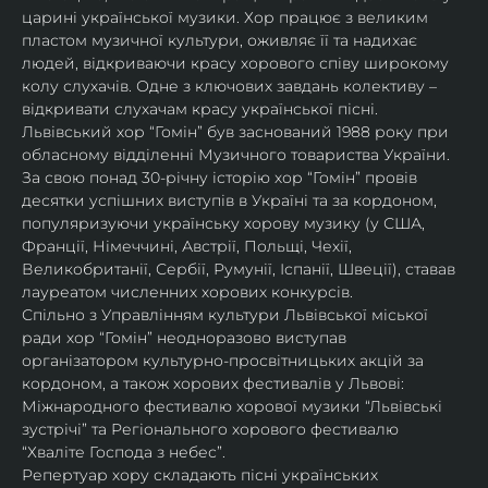
царині української музики. Хор працює з великим 
пластом музичної культури, оживляє її та надихає 
людей, відкриваючи красу хорового співу широкому 
колу слухачів. Одне з ключових завдань колективу – 
відкривати слухачам красу української пісні. 
Львівський хор “Гомін” був заснований 1988 року при 
обласному відділенні Музичного товариства України. 
За свою понад 30-річну історію хор “Гомін” провів 
десятки успішних виступів в Україні та за кордоном, 
популяризуючи українську хорову музику (у США, 
Франції, Німеччині, Австрії, Польщі, Чехії, 
Великобританії, Сербії, Румунії, Іспанії, Швеції), ставав 
лауреатом численних хорових конкурсів.
Спільно з Управлінням культури Львівської міської 
ради хор “Гомін” неодноразово виступав 
організатором культурно-просвітницьких акцій за 
кордоном, а також хорових фестивалів у Львові: 
Міжнародного фестивалю хорової музики “Львівські 
зустрічі” та Регіонального хорового фестивалю 
“Хваліте Господа з небес”.
Репертуар хору складають пісні українських 