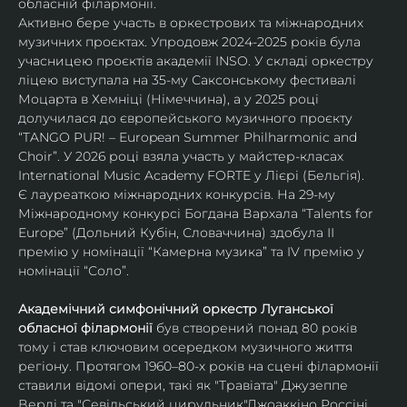
обласній філармонії.
Активно бере участь в оркестрових та міжнародних 
музичних проєктах. Упродовж 2024-2025 років була 
учасницею проєктів академії INSO. У складі оркестру 
ліцею виступала на 35-му Саксонському фестивалі 
Моцарта в Хемніці (Німеччина), а у 2025 році 
долучилася до європейського музичного проєкту 
“TANGO PUR! – European Summer Philharmonic and 
Choir”. У 2026 році взяла участь у майстер-класах 
International Music Academy FORTE у Лієрі (Бельгія).
Є лауреаткою міжнародних конкурсів. На 29-му 
Міжнародному конкурсі Богдана Вархала “Talents for 
Europe” (Дольний Кубін, Словаччина) здобула ІІ 
премію у номінації “Камерна музика” та IV премію у 
номінації “Соло”.
Академічний симфонічний оркестр Луганської 
обласної філармонії
 був створений понад 80 років 
тому і став ключовим осередком музичного життя 
регіону. Протягом 1960–80-х років на сцені філармонії 
ставили відомі опери, такі як "Травіата" Джузеппе 
Верді та "Севільський цирульник"Джоаккіно Россіні. 