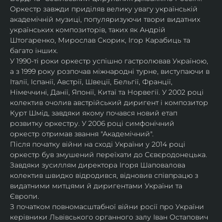
Оркестр завжди приділяв велику увагу українській 
академічній музиці, популяризуючи твори видатних 
українських композиторів, таких як Андрій 
Штогаренко, Мирослав Скорик, Ігор Карабиць та 
багато інших.
У 1990-ті роки оркестр успішно гастролював Україною, 
а з 1999 року розпочав міжнародні турне, виступаючи в 
Італії, Іспанії, Австрії, Швеції, Бельгії, Франції, 
Німеччині, Данії, Японії, Китаї та Норвегії. У 2002 році 
колектив очолив австрійський диригент і композитор 
Курт Шмід, завдяки якому почався новий етап 
розвитку оркестру. У 2006 році симфонічний 
оркестр отримав звання "Академічний".
Після початку війни на сході України у 2014 році 
оркестр був змушений переїхати до Сєвєродонецька. 
Завдяки зусиллям директора Ігоря Шаповалова 
колектив швидко відродився, відновив співпрацю з 
видатними митцями й диригентами України та 
Європи.
З початком повномасштабної війни росії про України 
керівники Львівського органного залу Іван Остапович 