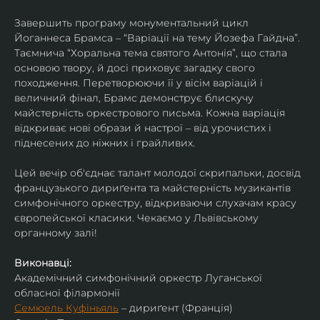
Завершить програму монументальний цикл 
Йоганнеса Брамса – “Варіації на тему Йозефа Гайдна”. 
Таємнича “Хоральна тема святого Антонія”, що стала 
основою твору, й досі приховує загадку свого 
походження. Перетворюючи її у вісім варіацій і 
величний фінал, Брамс демонструє блискучу 
майстерність оркестрового письма. Кожна варіація 
відкриває нові образи й настрої – від урочистих і 
піднесених до ніжних і грайливих. 
Цей вечір об'єднає талант молодої скрипальки, досвід 
французького дириґента та майстерність музикантів 
симфонічного оркестру, відкриваючи слухачам красу 
європейської класики. Чекаємо у Львівському 
органному залі!
Виконавці:
Академічний симфонічний оркестр Луганської 
обласної філармонії
Семюель Куфіньяль
 – дириґент (Франція)