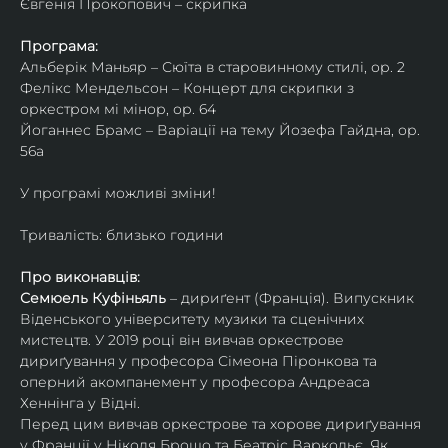
Євгенія Прокопович – скрипка
Програма:
Альберік Маньяр – Сюїта в старовинному стилі, ор. 2
Фелікс Мендельсон – Концерт для скрипки з 
оркестром мі мінор, ор. 64
Йоганнес Брамс – Варіації на тему Йозефа Гайдна, ор. 
56a
У програмі можливі зміни!
Тривалість: близько години
Про виконавців:
Семюель Куфіньяль
 – дириґент (Франція). Випускник 
Віденського університету музики та сценічних 
мистецтв. У 2019 році він вивчав оркестрове 
дириґування у професора Сімеона Піронкова та 
оперний акомпанемент у професора Андреаса 
Хеннінга у Відні.
Перед цим вивчав оркестрове та хорове дириґування 
у Франції у Ніколя Брошо та Беатріс Варкольє. Як 