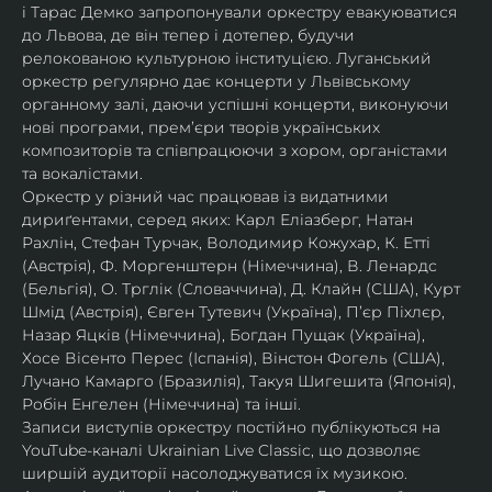
і Тарас Демко запропонували оркестру евакуюватися 
до Львова, де він тепер і дотепер, будучи 
релокованою культурною інституцією. Луганський 
оркестр регулярно дає концерти у Львівському 
органному залі, даючи успішні концерти, виконуючи 
нові програми, прем’єри творів українських 
композиторів та співпрацюючи з хором, органістами 
та вокалістами.
Оркестр у різний час працював із видатними 
дириґентами, серед яких: Карл Еліазберг, Натан 
Рахлін, Стефан Турчак, Володимир Кожухар, К. Етті 
(Австрія), Ф. Моргенштерн (Німеччина), В. Ленардс 
(Бельгія), О. Трглік (Словаччина), Д. Клайн (США), Курт 
Шмід (Австрія), Євген Тутевич (Україна), П’єр Піхлєр, 
Назар Яцків (Німеччина), Богдан Пущак (Україна), 
Хосе Вісенто Перес (Іспанія), Вінстон Фогель (США), 
Лучано Камарго (Бразилія), Такуя Шигешита (Японія), 
Робін Енгелен (Німеччина) та інші.
Записи виступів оркестру постійно публікуються на 
YouTube-каналі Ukrainian Live Classic, що дозволяє 
ширшій аудиторії насолоджуватися їх музикою​.