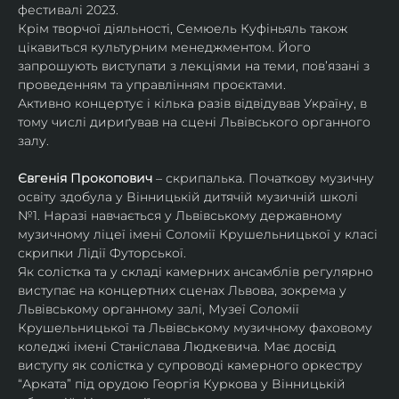
фестивалі 2023.
Крім творчої діяльності, Семюель Куфіньяль також 
цікавиться культурним менеджментом. Його 
запрошують виступати з лекціями на теми, пов’язані з 
проведенням та управлінням проєктами.
Активно концертує і кілька разів відвідував Україну, в 
тому числі дириґував на сцені Львівського органного 
залу. 
Євгенія Прокопович
 – скрипалька. Початкову музичну 
освіту здобула у Вінницькій дитячій музичній школі 
№1. Наразі навчається у Львівському державному 
музичному ліцеї імені Соломії Крушельницької у класі 
скрипки Лідії Футорської.
Як солістка та у складі камерних ансамблів регулярно 
виступає на концертних сценах Львова, зокрема у 
Львівському органному залі, Музеї Соломії 
Крушельницької та Львівському музичному фаховому 
коледжі імені Станіслава Людкевича. Має досвід 
виступу як солістка у супроводі камерного оркестру 
“Арката” під орудою Георгія Куркова у Вінницькій 