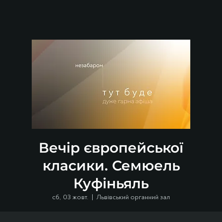
Вечір європейської
класики. Семюель
Куфіньяль
сб, 03 жовт.
  |  
Львівський органний зал