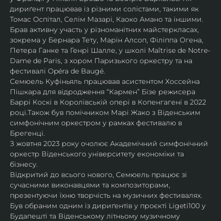
дириґент працював із різними солістами, такими як 
Томас Оспітал, Селім Мазарі, Каоко Амано та іншими. 
Брав активну участь у різноманітних майстеркласах, 
зокрема у Бернара Тету, Марін Алсоп, Філіппа Огена, 
Петера Ганке та Генрі Шалле, у школі Maîtrise de Notre-
Dame de Paris, з хором Паризького оркестру та на 
фестивалі Opéra de Baugé.
Семюель Куфіньяль працював асистентом Хоссейна 
Пішкара для відродження “Кармен” Бізе режисера 
Баррі Коскі в Королівській опері в Копенгагені в 2022 
році.Також був помічником Марі Жако з Віденським 
симфонічним оркестром у рамках фестивалю в 
Брегенці. 
З жовтня 2023 року очолює Академічний симфонічний 
оркестр Віденського університету економіки та 
бізнесу.
Відкритий до всього нового, Семюель працює зі 
сучасними виконавцями та композиторами, 
презентуючи їхню творчість на музичних фестивалях. 
Був обраним одним із дириґентів у проєкті Ligeti100 у 
Будапешті та Віденському літньому музичному 