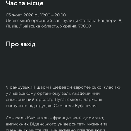
Час та місце
03 жовт. 2026 р., 19:00 – 20:00
Львівський органний зал, вулиця Степана Бандери, 8,
Львів, Львівська область, Україна, 79000
Про захід
Французький шарм і шедеври європейської класики 
у Львівському органному залі: Академічний 
симфонічний оркестр Луганської філармонії 
виступить під орудою Семюеля Куфіньяля.
Семюель Куфіньяль – французький дириґент, 
випускник Віденського університету музики та 
сценічних мистецтв. Він активно співпрацює з 