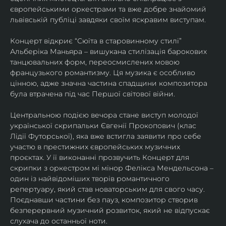
європейськими оркестрами та вже добре знайомий 
львівській публіці завдяки своїм яскравим виступам. 
Концерт відкриє “Сюїта в старовинному стилі” 
Альберіка Маньяра – вишукана стилізація барокових 
танцювальних форм, переосмислених мовою 
французького романтизму. Ця музика є особливо 
цінною, адже значна частина спадщини композитора 
була втрачена під час Першої світової війни. 
Центральною подією вечора стане виступ молодої 
української скрипальки Євгенії Прокопович (клас 
Лідії Футорської), яка вже встигла заявити про себе 
участю в престижних європейських музичних 
проєктах. У її виконанні прозвучить Концерт для 
скрипки з оркестром мі мінор Фелікса Мендельсона – 
один із найвідоміших творів романтичного 
репертуару, який став новаторським для свого часу. 
Поєднавши частини без пауз, композитор створив 
безперервний музичний розвиток, який не відпускає 
слухача до останньої ноти. 