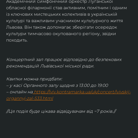
Академічний симфонічний оркестр Луганської 
обласної філармонії став активним, помітним і одним 
із ключових мистецьких колективів в українській 
культурі та важливим учасником культурного життя 
Львова. Він також допомагає зберігати осередок 
культури тимчасово окупованого регіону, звідки 
походить.
Концертний зал працює відповідно до безпекових 
рекомендацій Львівської міської ради.
Квитки можна придбати:
– у касі Органного залу щодня з 13:00 до 19:00
– онлайн на
https://lviv.kontramarka.ua/uk/concert/lvivskij-
organnyj-zal-533.html
//Ця подія буде цікава відвідувачам від ~7 років.//