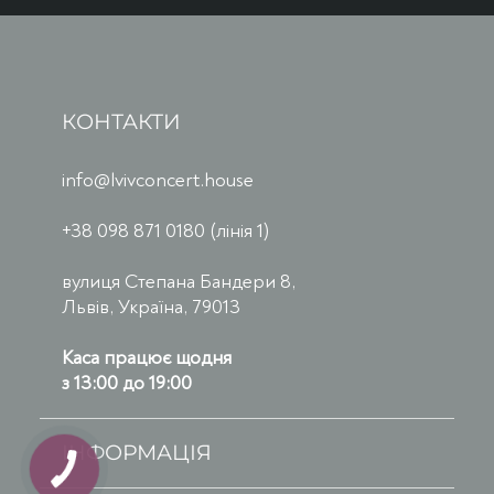
КОНТАКТИ
info@lvivconcert.house
+38 098 871 0180 (лінія 1)
вулиця Степана Бандери 8,
Львів, Україна, 79013
Каса працює щодня
з 13:00 до 19:00
ІНФОРМАЦІЯ