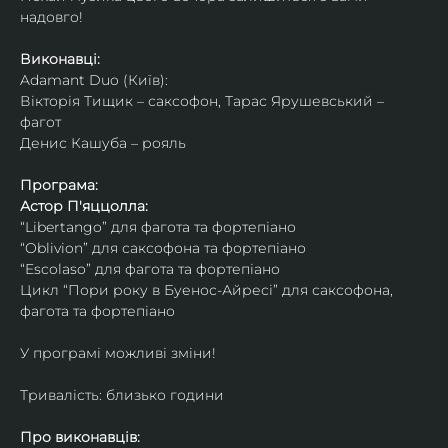
надовго!
Виконавці: 
Adamant Duo (Київ): 
Вікторія Тищик – саксофон, Тарас Ярушевський – 
фагот
Денис Кашуба – рояль
Програма:
Астор П'яццолла:
“Libertango” для фагота та фортепіано
“Oblivion” для саксофона та фортепіано
“Escolaso” для фагота та фортепіано
Цикл “Пори року в Буенос-Айресі” для саксофона, 
фагота та фортепіано
У програмі можливі зміни!
Тривалість: близько години
Про виконавців: