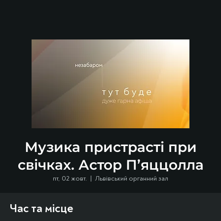
Музика пристрасті при
свічках. Астор П’яццолла
пт, 02 жовт.
  |  
Львівський органний зал
Час та місце