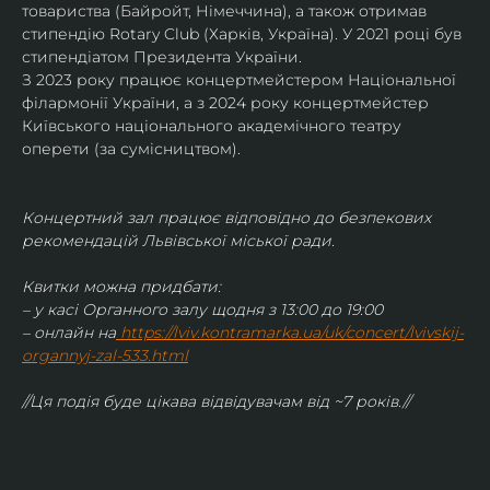
товариства (Байройт, Німеччина), а також отримав
стипендію Rotary Club (Харків, Україна). У 2021 році був 
стипендіатом Президента України. 
З 2023 року працює концертмейстером Національної 
філармонії України, а з 2024 року концертмейстер 
Київського національного академічного театру 
оперети (за сумісництвом).
Концертний зал працює відповідно до безпекових 
рекомендацій Львівської міської ради.
Квитки можна придбати:
– у касі Органного залу щодня з 13:00 до 19:00
– онлайн на
https://lviv.kontramarka.ua/uk/concert/lvivskij-
organnyj-zal-533.html
//Ця подія буде цікава відвідувачам від ~7 років.//