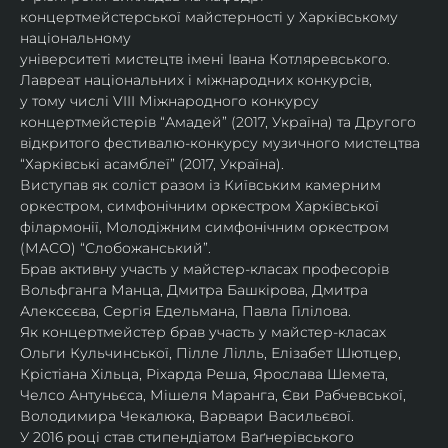
концертмейстерської майстерності у Харківському 
національному
університеті мистецтв імені Івана Котляревського. 
Лавреат національних і міжнародних конкурсів,
у тому числі VIII Міжнародного конкурсу 
концертмейстерів “Амадей” (2017, Україна) та Другого
відкритого фестивалю-конкурсу музичного мистецтва 
“Харківські асамблеї” (2017, Україна).
Виступав як соліст разом із Київським камерним 
оркестром, симфонічним оркестром Харківської
філармонії, Молодіжним симфонічним оркестром 
(МАСО) “Слобожанський”.
Брав активну участь у майстер-класах професорів 
Вольфганга Манца, Дмитра Башкірова, Дмитра
Алексєєва, Сергія Едельмана, Павла Гілілова.
Як концертмейстер брав участь у майстер-класах 
Ольги Кульчинської, Пілле Лілль, Елізабет Шютцер, 
Крістіана Хільца, Ріхарда Реша, Ярослава Шемета, 
Челсо Антуньєса, Мішеля Маранга, Єви Рабчевської, 
Володимира Чекалюка, Варвари Васильєвої.
У 2016 році став стипендіатом Ваґнерівського 