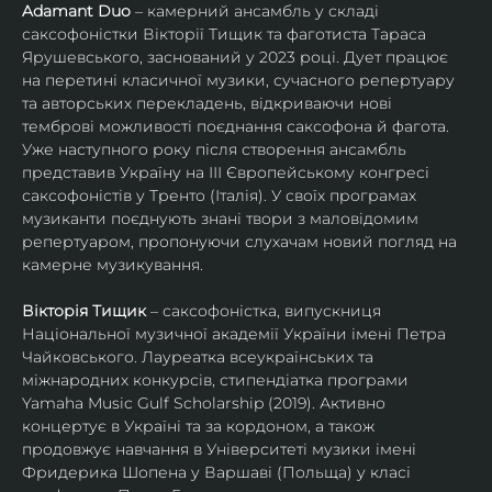
Adamant Duo
 – камерний ансамбль у складі 
саксофоністки Вікторії Тищик та фаготиста Тараса 
Ярушевського, заснований у 2023 році. Дует працює 
на перетині класичної музики, сучасного репертуару 
та авторських перекладень, відкриваючи нові 
темброві можливості поєднання саксофона й фагота. 
Уже наступного року після створення ансамбль 
представив Україну на ІІІ Європейському конгресі 
саксофоністів у Тренто (Італія). У своїх програмах 
музиканти поєднують знані твори з маловідомим 
репертуаром, пропонуючи слухачам новий погляд на 
камерне музикування.
Вікторія Тищик
 – саксофоністка, випускниця 
Національної музичної академії України імені Петра 
Чайковського. Лауреатка всеукраїнських та 
міжнародних конкурсів, стипендіатка програми 
Yamaha Music Gulf Scholarship (2019). Активно 
концертує в Україні та за кордоном, а також 
продовжує навчання в Університеті музики імені 
Фридерика Шопена у Варшаві (Польща) у класі 