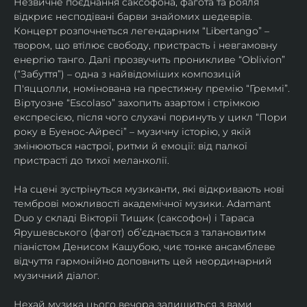
Незвичне поєднання саксофона, фагота та рояля 
відкриє несподівані барви знайомих шедеврів. 
Концерт розпочнеться легендарним “Libertango” – 
твором, що втілює свободу, пристрасть і невгамовну 
енергію танго. Далі прозвучить проникливе “Oblivion” 
(“Забуття”) – одна з найвідоміших композицій 
П'яццолли, номінована на престижну премію “Греммі”. 
Віртуозне “Escolaso” захопить азартом і стрімкою 
експресією, після чого слухачі поринуть у цикл “Пори 
року в Буенос-Айресі” – музичну історію, у якій 
змінюються настрої, ритми й емоції: від палкої 
пристрасті до тихої меланхолії. 
На сцені зустрінуться музиканти, які відкривають нові 
темброві можливості академічної музики. Adamant 
Duo у складі Вікторії Тищик (саксофон) і Тараса 
Ярушевського (фагот) об’єднається з талановитим 
піаністом Денисом Кашубою, чиє тонке ансамблеве 
відчуття гармонійно доповнить цей неординарний 
музичний діалог.
Нехай музика цього вечора залишиться з вами 