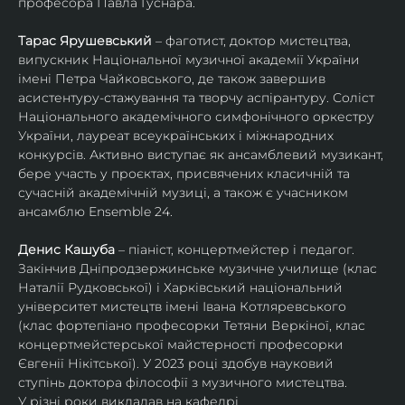
професора Павла Гуснара.
Тарас Ярушевський
 – фаготист, доктор мистецтва, 
випускник Національної музичної академії України 
імені Петра Чайковського, де також завершив 
асистентуру-стажування та творчу аспірантуру. Соліст 
Національного академічного симфонічного оркестру 
України, лауреат всеукраїнських і міжнародних 
конкурсів. Активно виступає як ансамблевий музикант, 
бере участь у проєктах, присвячених класичній та 
сучасній академічній музиці, а також є учасником 
ансамблю Ensemble 24.
Денис Кашуба
 – піаніст, концертмейстер і педагог. 
Закінчив Дніпродзержинське музичне училище (клас 
Наталії Рудковської) і Харківський національний 
університет мистецтв імені Івана Котляревського 
(клас фортепіано професорки Тетяни Веркіної, клас 
концертмейстерської майстерності професорки 
Євгенії Нікітської). У 2023 році здобув науковий 
ступінь доктора філософії з музичного мистецтва.
У різні роки викладав на кафедрі 