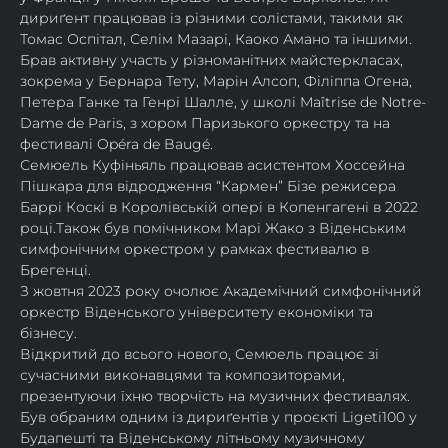
дириґент працював із різними солістами, такими як 
Томас Оспітал, Селім Мазарі, Каоко Амано та іншими. 
Брав активну участь у різноманітних майстеркласах, 
зокрема у Бернара Тету, Марін Алсоп, Філіппа Огена, 
Петера Ганке та Генрі Шалле, у школі Maîtrise de Notre-
Dame de Paris, з хором Паризького оркестру та на 
фестивалі Opéra de Baugé.
Семюель Куфіньяль працював асистентом Хоссейна 
Пішкара для відродження “Кармен” Бізе режисера 
Баррі Коскі в Королівській опері в Копенгагені в 2022 
році.Також був помічником Марі Жако з Віденським 
симфонічним оркестром у рамках фестивалю в 
Брегенці. 
З жовтня 2023 року очолює Академічний симфонічний 
оркестр Віденського університету економіки та 
бізнесу.
Відкритий до всього нового, Семюель працює зі 
сучасними виконавцями та композиторами, 
презентуючи їхню творчість на музичних фестивалях. 
Був обраним одним із дириґентів у проєкті Ligeti100 у 
Будапешті та Віденському літньому музичному 