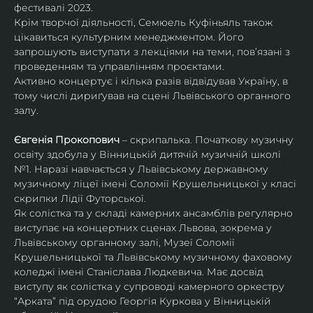
фестивалі 2023.
Крім творчої діяльності, Семюель Куфіньяль також 
цікавиться культурним менеджментом. Його 
запрошують виступати з лекціями на теми, пов’язані з 
проведенням та управлінням проєктами.
Активно концертує і кілька разів відвідував Україну, в 
тому числі дириґував на сцені Львівського органного 
залу. 
Євгенія Прокопович
 – скрипалька. Початкову музичну 
освіту здобула у Вінницькій дитячій музичній школі 
№1. Наразі навчається у Львівському державному 
музичному ліцеї імені Соломії Крушельницької у класі 
скрипки Лідії Футорської.
Як солістка та у складі камерних ансамблів регулярно 
виступає на концертних сценах Львова, зокрема у 
Львівському органному залі, Музеї Соломії 
Крушельницької та Львівському музичному фаховому 
коледжі імені Станіслава Людкевича. Має досвід 
виступу як солістка у супроводі камерного оркестру 
“Арката” під орудою Георгія Куркова у Вінницькій 