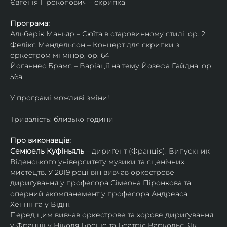
Євгенія Прокопович – скрипка
Програма:
Альберік Маньяр – Сюїта в старовинному стилі, ор. 2
Фелікс Мендельсон – Концерт для скрипки з 
оркестром мі мінор, ор. 64
Йоганнес Брамс – Варіації на тему Йозефа Гайдна, ор. 
56a
У програмі можливі зміни!
Тривалість: близько години
Про виконавців:
Семюель Куфіньяль
 – дириґент (Франція). Випускник 
Віденського університету музики та сценічних 
мистецтв. У 2019 році він вивчав оркестрове 
дириґування у професора Сімеона Піронкова та 
оперний акомпанемент у професора Андреаса 
Хеннінга у Відні.
Перед цим вивчав оркестрове та хорове дириґування 
у Франції у Ніколя Брошо та Беатріс Варкольє. Як 