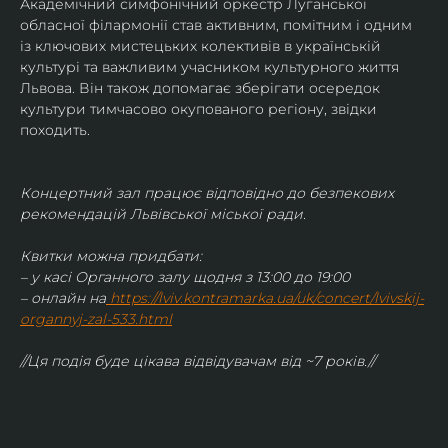
Академічний симфонічний оркестр Луганської 
обласної філармонії став активним, помітним і одним 
із ключових мистецьких колективів в українській 
культурі та важливим учасником культурного життя 
Львова. Він також допомагає зберігати осередок 
культури тимчасово окупованого регіону, звідки 
походить.
Концертний зал працює відповідно до безпекових 
рекомендацій Львівської міської ради.
Квитки можна придбати:
– у касі Органного залу щодня з 13:00 до 19:00
– онлайн на
https://lviv.kontramarka.ua/uk/concert/lvivskij-
organnyj-zal-533.html
//Ця подія буде цікава відвідувачам від ~7 років.//