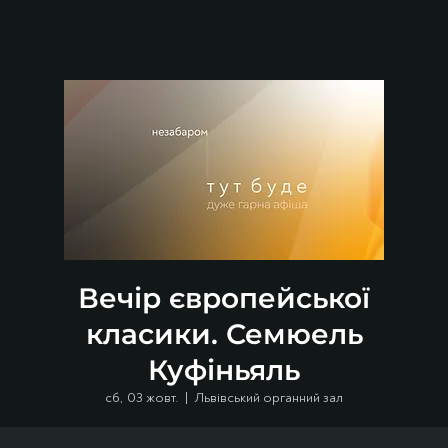
Вечір європейської
класики. Семюель
Куфіньяль
сб, 03 жовт.
  |  
Львівський органний зал