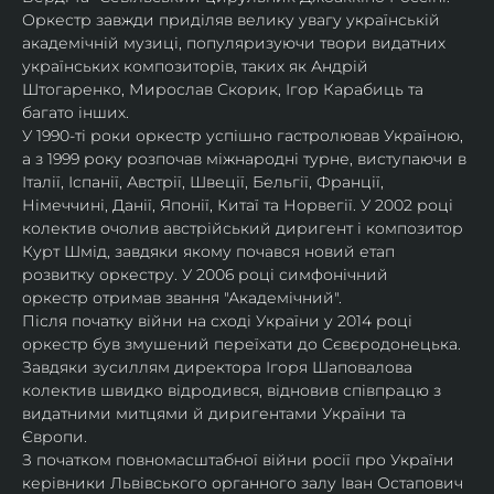
Оркестр завжди приділяв велику увагу українській 
академічній музиці, популяризуючи твори видатних 
українських композиторів, таких як Андрій 
Штогаренко, Мирослав Скорик, Ігор Карабиць та 
багато інших.
У 1990-ті роки оркестр успішно гастролював Україною, 
а з 1999 року розпочав міжнародні турне, виступаючи в 
Італії, Іспанії, Австрії, Швеції, Бельгії, Франції, 
Німеччині, Данії, Японії, Китаї та Норвегії. У 2002 році 
колектив очолив австрійський диригент і композитор 
Курт Шмід, завдяки якому почався новий етап 
розвитку оркестру. У 2006 році симфонічний 
оркестр отримав звання "Академічний".
Після початку війни на сході України у 2014 році 
оркестр був змушений переїхати до Сєвєродонецька. 
Завдяки зусиллям директора Ігоря Шаповалова 
колектив швидко відродився, відновив співпрацю з 
видатними митцями й диригентами України та 
Європи.
З початком повномасштабної війни росії про України 
керівники Львівського органного залу Іван Остапович 