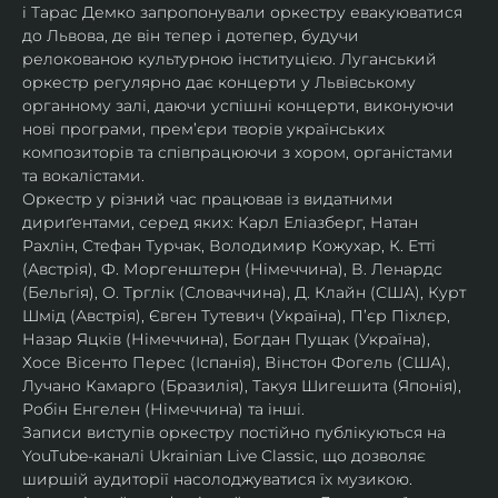
і Тарас Демко запропонували оркестру евакуюватися 
до Львова, де він тепер і дотепер, будучи 
релокованою культурною інституцією. Луганський 
оркестр регулярно дає концерти у Львівському 
органному залі, даючи успішні концерти, виконуючи 
нові програми, прем’єри творів українських 
композиторів та співпрацюючи з хором, органістами 
та вокалістами.
Оркестр у різний час працював із видатними 
дириґентами, серед яких: Карл Еліазберг, Натан 
Рахлін, Стефан Турчак, Володимир Кожухар, К. Етті 
(Австрія), Ф. Моргенштерн (Німеччина), В. Ленардс 
(Бельгія), О. Трглік (Словаччина), Д. Клайн (США), Курт 
Шмід (Австрія), Євген Тутевич (Україна), П’єр Піхлєр, 
Назар Яцків (Німеччина), Богдан Пущак (Україна), 
Хосе Вісенто Перес (Іспанія), Вінстон Фогель (США), 
Лучано Камарго (Бразилія), Такуя Шигешита (Японія), 
Робін Енгелен (Німеччина) та інші.
Записи виступів оркестру постійно публікуються на 
YouTube-каналі Ukrainian Live Classic, що дозволяє 
ширшій аудиторії насолоджуватися їх музикою​.