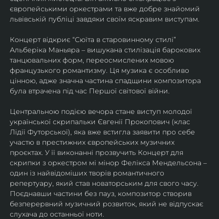
європейськими оркестрами та вже добре знайомий 
львівській публіці завдяки своїм яскравим виступам. 
Концерт відкриє “Сюїта в старовинному стилі” 
Альберіка Маньяра – вишукана стилізація барокових 
танцювальних форм, переосмислених мовою 
французького романтизму. Ця музика є особливо 
цінною, адже значна частина спадщини композитора 
була втрачена під час Першої світової війни. 
Центральною подією вечора стане виступ молодої 
української скрипальки Євгенії Прокопович (клас 
Лідії Футорської), яка вже встигла заявити про себе 
участю в престижних європейських музичних 
проєктах. У її виконанні прозвучить Концерт для 
скрипки з оркестром мі мінор Фелікса Мендельсона – 
один із найвідоміших творів романтичного 
репертуару, який став новаторським для свого часу. 
Поєднавши частини без пауз, композитор створив 
безперервний музичний розвиток, який не відпускає 
слухача до останньої ноти. 