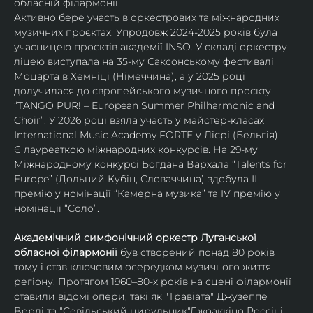
обласній філармонії.
Активно бере участь в оркестрових та міжнародних 
музичних проєктах. Упродовж 2024-2025 років була 
учасницею проєктів академії INSO. У складі оркестру 
ліцею виступала на 35-му Саксонському фестивалі 
Моцарта в Хемніці (Німеччина), а у 2025 році 
долучилася до європейського музичного проєкту 
“TANGO PUR! – European Summer Philharmonic and 
Choir”. У 2026 році взяла участь у майстер-класах 
International Music Academy FORTE у Лієрі (Бельгія).
Є лауреаткою міжнародних конкурсів. На 29-му 
Міжнародному конкурсі Богдана Вархала “Talents for 
Europe” (Дольний Кубін, Словаччина) здобула ІІ 
премію у номінації “Камерна музика” та IV премію у 
номінації “Соло”.
Академічний симфонічний оркестр Луганської 
обласної філармонії
 був створений понад 80 років 
тому і став ключовим осередком музичного життя 
регіону. Протягом 1960–80-х років на сцені філармонії 
ставили відомі опери, такі як "Травіата" Джузеппе 
Верді та "Севільський цирульник"Джоаккіно Россіні. 