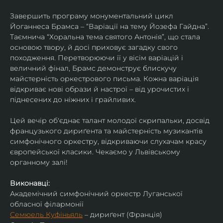
Завершить програму монументальний цикл 
Йоганнеса Брамса – “Варіації на тему Йозефа Гайдна”. 
Таємнича “Хоральна тема святого Антонія”, що стала 
основою твору, й досі приховує загадку свого 
походження. Перетворюючи її у вісім варіацій і 
величний фінал, Брамс демонструє блискучу 
майстерність оркестрового письма. Кожна варіація 
відкриває нові образи й настрої – від урочистих і 
піднесених до ніжних і грайливих. 
Цей вечір об'єднає талант молодої скрипальки, досвід 
французького дириґента та майстерність музикантів 
симфонічного оркестру, відкриваючи слухачам красу 
європейської класики. Чекаємо у Львівському 
органному залі!
Виконавці:
Академічний симфонічний оркестр Луганської 
обласної філармонії
Семюель Куфіньяль
 – дириґент (Франція)