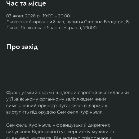
Час та місце
03 жовт. 2026 р., 19:00 – 20:00
Львівський органний зал, вулиця Степана Бандери, 8,
Львів, Львівська область, Україна, 79000
Про захід
Французький шарм і шедеври європейської класики 
у Львівському органному залі: Академічний 
симфонічний оркестр Луганської філармонії 
виступить під орудою Семюеля Куфіньяля.
Семюель Куфіньяль – французький дириґент, 
випускник Віденського університету музики та 
сценічних мистецтв. Він активно співпрацює з 