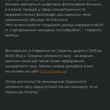
Активно займається цифровою фотографією близько 
3-4 років. Працює у сфері концептуальної та 
сюрреалістичної фотографії, досліджуючи теми 
сакральності, абсурду та тілесності.
"Мої останні роботи поєднують досвід сюрреалістів ХХ 
ст. з авторськими методами постобробки", – говорить 
митець.
Виставка діє із 5 вересня по 1 жовтня, щодня з 13:00 до 
18:00. Вхід у Галерею органного залу – за вхідним 
квитком, який дає також право відвідування 
концертного залу. Квитки можна придбати в касі 
чи онлайн на сайті 
kontramarka.ua
.
Огляд експозиції та приміщення Львівського 
органного залу недоступний під час концерту та за 
годину до початку!