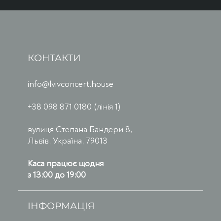
КОНТАКТИ
info@lvivconcert.house
+38 098 871 0180 (лінія 1)
вулиця Степана Бандери 8,
Львів, Україна, 79013
Каса працює щодня
з 13:00 до 19:00
ІНФОРМАЦІЯ