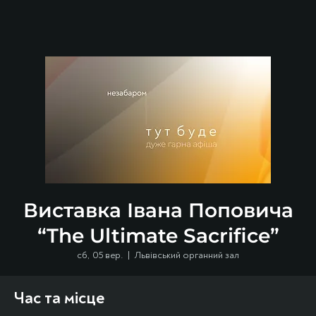
Виставка Івана Поповича
“The Ultimate Sacrifice”
сб, 05 вер.
  |  
Львівський органний зал
Час та місце