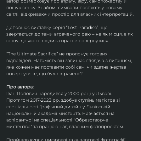
автор розмірковує про втрату, віру, самопожертву й 
пошук сенсу. Знайомі символи постають у новому 
світлі, відкриваючи простір для власних інтерпретацій.
Доповнює виставку серія “Lost Paradise”, що 
звертається до теми втраченого раю – не як місця, а як 
стану, до якого людина прагне повернутися.
“The Ultimate Sacrifice” не пропонує готових 
відповідей. Натомість він залишає глядача з питанням, 
яке кожен має поставити собі сам: чи здатна жертва 
повернути те, що було втрачено?
Про автора:
Іван Попович народився у 2000 році у Львові. 
Протягом 2017-2023 рр. здобув ступінь магістра зі 
спеціальності Графічний дизайн у Львівській 
національній академії мистецтв. Навчається на 
аспірантурі на спеціальності "Образотворче 
мистецтво" та працюю над власним фотопроєктом.
Пройшов курси цифрової та аналогової фотографії. 