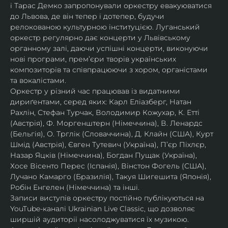
і Тарас Демко запропонували оркестру евакуюватися 
до Львова, де він тепер і дотепер, будучи 
релокованою культурною інституцією. Луганський 
оркестр регулярно дає концерти у Львівському 
органному залі, даючи успішні концерти, виконуючи 
нові програми, прем’єри творів українських 
композиторів та співпрацюючи з хором, органістами 
та вокалістами.
Оркестр у різний час працював із видатними 
дириґентами, серед яких: Карл Еліазберг, Натан 
Рахлін, Стефан Турчак, Володимир Кожухар, К. Етті 
(Австрія), Ф. Моргенштерн (Німеччина), В. Ленардс 
(Бельгія), О. Трглік (Словаччина), Д. Клайн (США), Курт 
Шмід (Австрія), Євген Тутевич (Україна), П’єр Піхлєр, 
Назар Яцків (Німеччина), Богдан Пущак (Україна), 
Хосе Вісенто Перес (Іспанія), Вінстон Фогель (США), 
Лучано Камарго (Бразилія), Такуя Шигешита (Японія), 
Робін Енгелен (Німеччина) та інші.
Записи виступів оркестру постійно публікуються на 
YouTube-каналі Ukrainian Live Classic, що дозволяє 
ширшій аудиторії насолоджуватися їх музикою​.