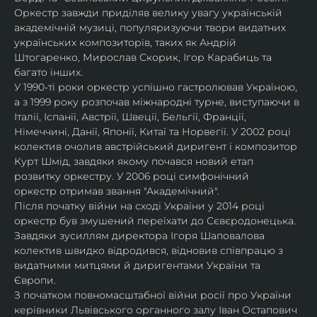
Оркестр завжди приділяв велику увагу українській 
академічній музиці, популяризуючи твори видатних 
українських композиторів, таких як Андрій 
Штогаренко, Мирослав Скорик, Ігор Карабиць та 
багато інших.
У 1990-ті роки оркестр успішно гастролював Україною, 
а з 1999 року розпочав міжнародні турне, виступаючи в 
Італії, Іспанії, Австрії, Швеції, Бельгії, Франції, 
Німеччині, Данії, Японії, Китаї та Норвегії. У 2002 році 
колектив очолив австрійський диригент і композитор 
Курт Шмід, завдяки якому почався новий етап 
розвитку оркестру. У 2006 році симфонічний 
оркестр отримав звання "Академічний".
Після початку війни на сході України у 2014 році 
оркестр був змушений переїхати до Сєвєродонецька. 
Завдяки зусиллям директора Ігоря Шаповалова 
колектив швидко відродився, відновив співпрацю з 
видатними митцями й диригентами України та 
Європи.
З початком повномасштабної війни росії про України 
керівники Львівського органного залу Іван Остапович 