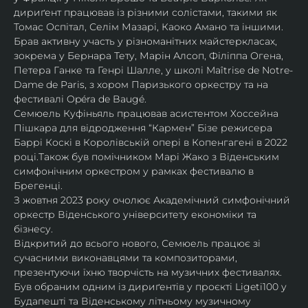
дириґент працював із різними солістами, такими як 
Томас Оспітал, Селім Мазарі, Каоко Амано та іншими. 
Брав активну участь у різноманітних майстеркласах, 
зокрема у Бернара Тету, Марін Алсоп, Філіппа Огена, 
Петера Ганке та Генрі Шалле, у школі Maîtrise de Notre-
Dame de Paris, з хором Паризького оркестру та на 
фестивалі Opéra de Baugé.
Семюель Куфіньяль працював асистентом Хоссейна 
Пішкара для відродження “Кармен” Бізе режисера 
Баррі Коскі в Королівській опері в Копенгагені в 2022 
році.Також був помічником Марі Жако з Віденським 
симфонічним оркестром у рамках фестивалю в 
Брегенці. 
З жовтня 2023 року очолює Академічний симфонічний 
оркестр Віденського університету економіки та 
бізнесу.
Відкритий до всього нового, Семюель працює зі 
сучасними виконавцями та композиторами, 
презентуючи їхню творчість на музичних фестивалях. 
Був обраним одним із дириґентів у проєкті Ligeti100 у 
Будапешті та Віденському літньому музичному 