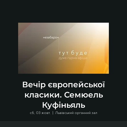
Вечір європейської
класики. Семюель
Куфіньяль
сб, 03 жовт.
  |  
Львівський органний зал