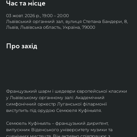
Час та місце
03 жовт. 2026 р., 19:00 – 20:00
Львівський органний зал, вулиця Степана Бандери, 8,
Львів, Львівська область, Україна, 79000
Про захід
Французький шарм і шедеври європейської класики 
у Львівському органному залі: Академічний 
симфонічний оркестр Луганської філармонії 
виступить під орудою Семюеля Куфіньяля.
Семюель Куфіньяль – французький дириґент, 
випускник Віденського університету музики та 
сценічних мистецтв. Він активно співпрацює з 