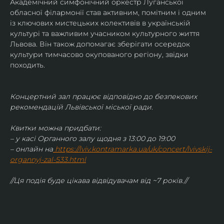
Академічний симфонічний оркестр Луганської 
обласної філармонії став активним, помітним і одним 
із ключових мистецьких колективів в українській 
культурі та важливим учасником культурного життя 
Львова. Він також допомагає зберігати осередок 
культури тимчасово окупованого регіону, звідки 
походить.
Концертний зал працює відповідно до безпекових 
рекомендацій Львівської міської ради.
Квитки можна придбати:
– у касі Органного залу щодня з 13:00 до 19:00
– онлайн на
https://lviv.kontramarka.ua/uk/concert/lvivskij-
organnyj-zal-533.html
//Ця подія буде цікава відвідувачам від ~7 років.//