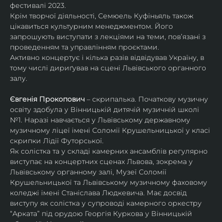
фестивалі 2023.
Крім творчої діяльності, Семюель Куфіньяль також 
цікавиться культурним менеджментом. Його 
запрошують виступати з лекціями на теми, пов’язані з 
проведенням та управлінням проєктами.
Активно концертує і кілька разів відвідував Україну, в 
тому числі дириґував на сцені Львівського органного 
залу. 
Євгенія Прокопович
 – скрипалька. Початкову музичну 
освіту здобула у Вінницькій дитячій музичній школі 
№1. Наразі навчається у Львівському державному 
музичному ліцеї імені Соломії Крушельницької у класі 
скрипки Лідії Футорської.
Як солістка та у складі камерних ансамблів регулярно 
виступає на концертних сценах Львова, зокрема у 
Львівському органному залі, Музеї Соломії 
Крушельницької та Львівському музичному фаховому 
коледжі імені Станіслава Людкевича. Має досвід 
виступу як солістка у супроводі камерного оркестру 
“Арката” під орудою Георгія Куркова у Вінницькій 