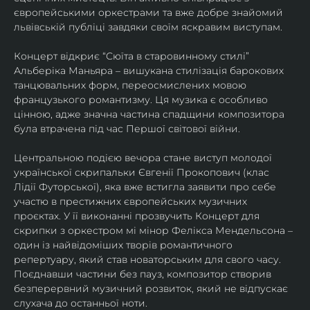
європейськими оркестрами та вже добре знайомий 
львівській публіці завдяки своїм яскравим виступам. 
Концерт відкриє “Сюїта в старовинному стилі” 
Альберіка Маньяра – вишукана стилізація барокових 
танцювальних форм, переосмислених мовою 
французького романтизму. Ця музика є особливо 
цінною, адже значна частина спадщини композитора 
була втрачена під час Першої світової війни. 
Центральною подією вечора стане виступ молодої 
української скрипальки Євгенії Прокопович (клас 
Лідії Футорської), яка вже встигла заявити про себе 
участю в престижних європейських музичних 
проєктах. У її виконанні прозвучить Концерт для 
скрипки з оркестром мі мінор Фелікса Мендельсона – 
один із найвідоміших творів романтичного 
репертуару, який став новаторським для свого часу. 
Поєднавши частини без пауз, композитор створив 
безперервний музичний розвиток, який не відпускає 
слухача до останньої ноти. 