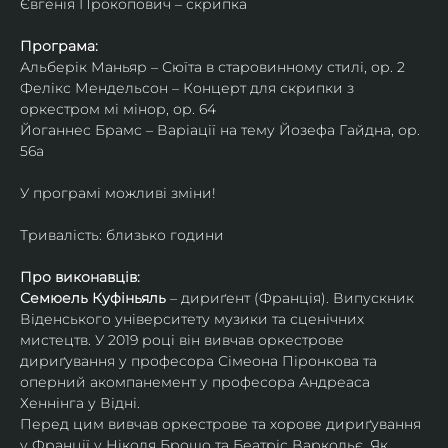
Євгенія Прокопович – скрипка
Програма:
Альберік Маньяр – Сюїта в старовинному стилі, ор. 2
Фелікс Мендельсон – Концерт для скрипки з 
оркестром мі мінор, ор. 64
Йоганнес Брамс – Варіації на тему Йозефа Гайдна, ор. 
56a
У програмі можливі зміни!
Тривалість: близько години
Про виконавців:
Семюель Куфіньяль
 – дириґент (Франція). Випускник 
Віденського університету музики та сценічних 
мистецтв. У 2019 році він вивчав оркестрове 
дириґування у професора Сімеона Піронкова та 
оперний акомпанемент у професора Андреаса 
Хеннінга у Відні.
Перед цим вивчав оркестрове та хорове дириґування 
у Франції у Ніколя Брошо та Беатріс Варкольє. Як 