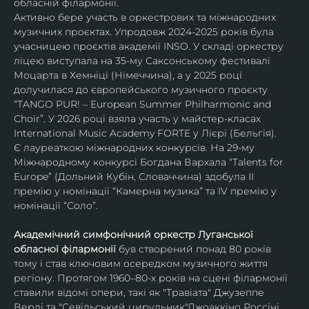
обласній філармонії.
Активно бере участь в оркестрових та міжнародних 
музичних проєктах. Упродовж 2024-2025 років була 
учасницею проєктів академії INSO. У складі оркестру 
ліцею виступала на 35-му Саксонському фестивалі 
Моцарта в Хемніці (Німеччина), а у 2025 році 
долучилася до європейського музичного проєкту 
“TANGO PUR! – European Summer Philharmonic and 
Choir”. У 2026 році взяла участь у майстер-класах 
International Music Academy FORTE у Лієрі (Бельгія).
Є лауреаткою міжнародних конкурсів. На 29-му 
Міжнародному конкурсі Богдана Вархала “Talents for 
Europe” (Дольний Кубін, Словаччина) здобула ІІ 
премію у номінації “Камерна музика” та IV премію у 
номінації “Соло”.
Академічний симфонічний оркестр Луганської 
обласної філармонії
 був створений понад 80 років 
тому і став ключовим осередком музичного життя 
регіону. Протягом 1960–80-х років на сцені філармонії 
ставили відомі опери, такі як "Травіата" Джузеппе 
Верді та "Севільський цирульник"Джоаккіно Россіні. 