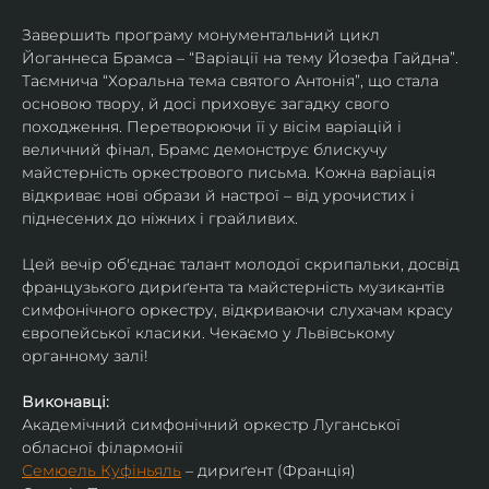
Завершить програму монументальний цикл 
Йоганнеса Брамса – “Варіації на тему Йозефа Гайдна”. 
Таємнича “Хоральна тема святого Антонія”, що стала 
основою твору, й досі приховує загадку свого 
походження. Перетворюючи її у вісім варіацій і 
величний фінал, Брамс демонструє блискучу 
майстерність оркестрового письма. Кожна варіація 
відкриває нові образи й настрої – від урочистих і 
піднесених до ніжних і грайливих. 
Цей вечір об'єднає талант молодої скрипальки, досвід 
французького дириґента та майстерність музикантів 
симфонічного оркестру, відкриваючи слухачам красу 
європейської класики. Чекаємо у Львівському 
органному залі!
Виконавці:
Академічний симфонічний оркестр Луганської 
обласної філармонії
Семюель Куфіньяль
 – дириґент (Франція)