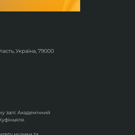
асть, Україна, 79000
 залі: Академічний 
Куфіньяля.
тету музики та 