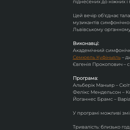
піднесених до ніжних і 
Цей вечір об'єднає тал
музикантів симфонічног
Львівському органному 
Виконавці:
Академічний симфонічн
Семюель Куфіньяль
 – 
Євгенія Прокопович – 
Програма:
Альберік Маньяр – Сюїта
Фелікс Мендельсон – Ко
Йоганнес Брамс – Варіац
У програмі можливі змі
Тривалість: близько го