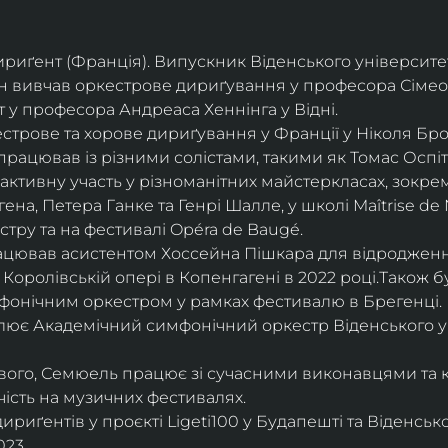
дириґент (Франція). Випускник Віденського університе
він вивчав оркестрове дириґування у професора Сімео
у професора Андреаса Хеннінга у Відні.
трове та хорове дириґування у Франції у Ніколя Бро
рацював із різними солістами, такими як Томас Оспіта
активну участь у різноманітних майстеркласах, зокрем
ена, Петера Ганке та Генрі Шалле, у школі Maîtrise de N
тру та на фестивалі Opéra de Baugé.
цював асистентом Хоссейна Пішкара для відродження
 Королівській опері в Копенгагені в 2022 році.Також 
фонічним оркестром у рамках фестивалю в Брегенці. 
олює Академічний симфонічний оркестр Віденського у
ового, Семюель працює зі сучасними виконавцями та 
ість на музичних фестивалях. 
риґентів у проєкті Ligeti100 у Будапешті та Віденськ
23.