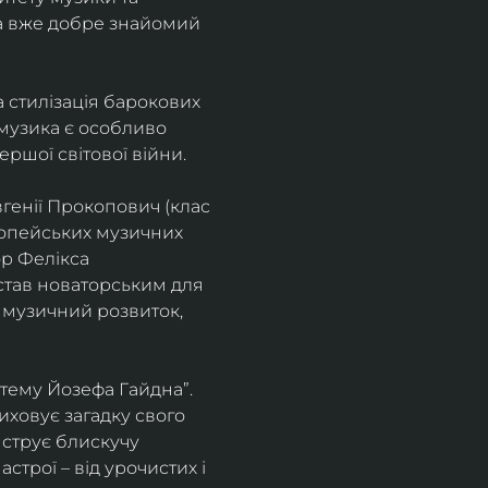
а вже добре знайомий 
 стилізація барокових 
узика є особливо 
ршої світової війни. 
генії Прокопович (клас 
ропейських музичних 
р Фелікса 
став новаторським для 
 музичний розвиток, 
тему Йозефа Гайдна”. 
иховує загадку свого 
нструє блискучу 
трої – від урочистих і 