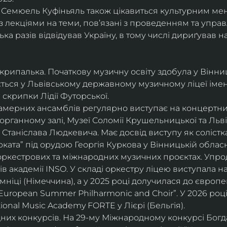
і, Семюель Куфіньяль також цікавиться культурним м
 лекціями на теми, пов’язані з проведенням та упра
ька разів відвідував Україну, в тому числі дириґував н
скрипалька. Початкову музичну освіту здобула у Вінни
ється у Львівському державному музичному ліцеї імені
скрипки Лідії Футорської.
і камерних ансамблів регулярно виступає на концертни
органному залі, Музеї Соломії Крушельницької та Ль
Станіслава Людкевича. Має досвід виступу як солістка
ката” під орудою Георгія Куркова у Вінницькій обласн
оркестрових та міжнародних музичних проєктах. Упро
в академії INSO. У складі оркестру ліцею виступала н
мніці (Німеччина), а у 2025 році долучилася до європ
uropean Summer Philharmonic and Choir”. У 2026 році 
ional Music Academy FORTE у Лієрі (Бельгія).
их конкурсів. На 29-му Міжнародному конкурсі Богдан