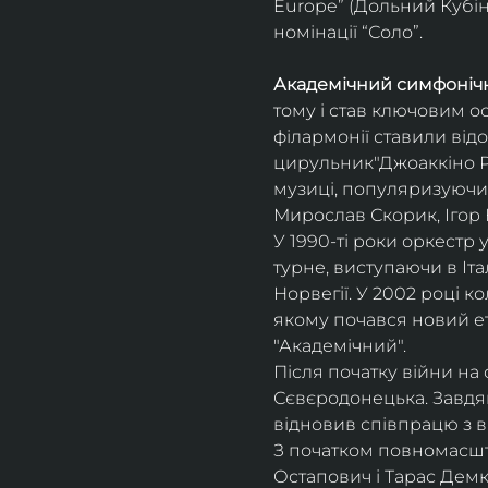
Europe” (Дольний Кубін,
номінації “Соло”.
Академічний симфонічн
тому і став ключовим о
філармонії ставили відо
цирульник"Джоаккіно Ро
музиці, популяризуючи 
Мирослав Скорик, Ігор 
У 1990-ті роки оркестр 
турне, виступаючи в Італії
Норвегії. У 2002 році 
якому почався новий ет
"Академічний".
Після початку війни на 
Сєвєродонецька. Завдя
відновив співпрацю з 
З початком повномасшта
Остапович і Тарас Демк