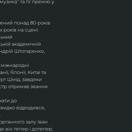
музика” та IV премію у 
рений понад 80 років 
 років на сцені 
ський 
ькій академічній 
ндрій Штогаренко, 
 міжнародні 
нії, Японії, Китаї та 
рт Шмід, завдяки 
стр отримав звання 
хати до 
видко відродився, 
.
рганного залу Іван 
 він тепер і дотепер, 