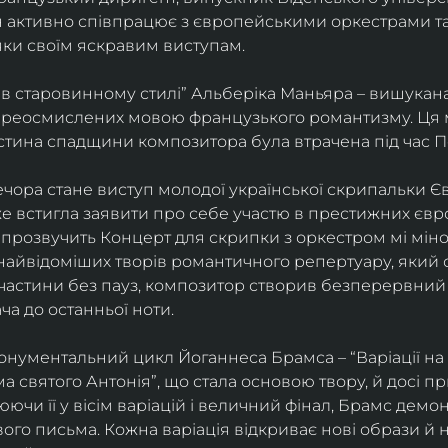
ін активно співпрацює з європейськими оркестрами т
яки своїм яскравим виступам. 
 в старовинному стилі” Альберіка Маньяра – вишукана
реосмислених мовою французького романтизму. Ця м
стина спадщини композитора була втрачена під час Пе
ора стане виступ молодої української скрипальки Єв
 вже встигла заявити про себе участю в престижних єв
ні прозвучить Концерт для скрипки з оркестром мі міно
найвідоміших творів романтичного репертуару, який 
 частини без пауз, композитор створив безперервний
ча до останньої ноти. 
нументальний цикл Йоганнеса Брамса – “Варіації на 
 святого Антонія”, що стала основою твору, й досі пр
чи її у вісім варіацій і величний фінал, Брамс демо
го письма. Кожна варіація відкриває нові образи й нас