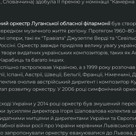
 Словаччина) здобула ІІ премію у номінації “Камерна 
ий оркестр Луганської обласної філармонії
 був ство
середком музичного життя регіону. Протягом 1960–80-х
мі опери, такі як "Травіата" Джузеппе Верді та "Севіль
ссіні. Оркестр завжди приділяв велику увагу українс
твори видатних українських композиторів, таких як А
Карабиць та багато інших.
успішно гастролював Україною, а з 1999 року розпочав
, Іспанії, Австрії, Швеції, Бельгії, Франції, Німеччині, Да
колектив очолив австрійський диригент і композитор Ку
ап розвитку оркестру. У 2006 році симфонічний орке
сході України у 2014 році оркестр був змушений переї
ки зусиллям директора Ігоря Шаповалова колектив ш
видатними митцями й диригентами України та Європи
бної війни росії про України керівники Львівського о
о запропонували оркестру евакуюватися до Львова, де