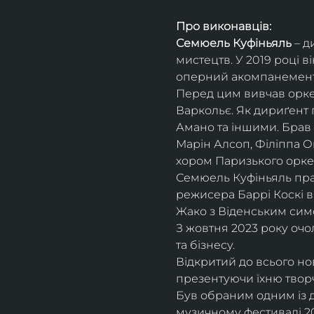
Про виконавців:
Семюель Куфіньяль
 – 
мистецтв. У 2019 році 
оперний акомпанемент 
Перед цим вивчав оркес
Варкольє. Як дириґент п
Амано та іншими. Брав 
Марін Алсоп, Філіппа Ог
хором Паризького оркес
Семюель Куфіньяль пра
режисера Баррі Коскі в
Жако з Віденським сим
З жовтня 2023 року оч
та бізнесу.
Відкритий до всього н
презентуючи їхню творч
Був обраним одним із ди
музичному фестивалі 20