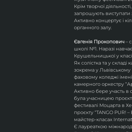
Крім творчої діяльност
запрошують виступати з
Активно концертує і кіл
органного залу. 
Євгенія Прокопович
 – 
школі №1. Наразі навча
Крушельницької у класі 
Як солістка та у склад
зокрема у Львівському 
фаховому коледжі імені 
камерного оркестру “Ар
Активно бере участь в 
була учасницею проєкті
фестивалі Моцарта в Хе
проєкту “TANGO PUR! – E
майстер-класах Internat
Є лауреаткою міжнародн