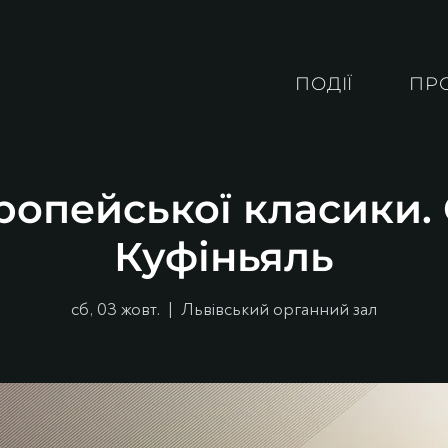
ПОДІЇ
ПР
ропейської класики
Куфіньяль
сб, 03 жовт.
  |  
Львівський органний зал