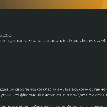
 20:00
л, вулиця Степана Бандери, 8, Львів, Львівська обл
деври європейської класики у Львівському органному
уганської філармонії виступить під орудою Семюеля 
анцузький дириґент, випускник Віденського універси