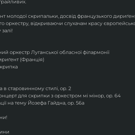
грайливих. 
ант молодої скрипальки, досвід французького дириґент
о оркестру, відкриваючи слухачам красу європейської
залі!
ий оркестр Луганської обласної філармонії
дириґент (Франція)
скрипка
 в старовинному стилі, ор. 2
нцерт для скрипки з оркестром мі мінор, ор. 64
ії на тему Йозефа Гайдна, ор. 56a
ни!
дини