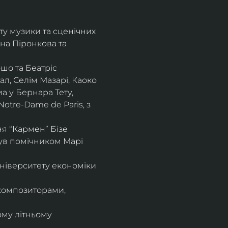
ту музики та сценічних 
на Піронкова та 
шо та Беатріс 
л, Селім Мазарі, Каоко 
а у Бернара Тету, 
otre-Dame de Paris, з 
 “Кармен” Бізе 
був помічником Марі 
ніверситету економіки 
композиторами, 
ому літньому 