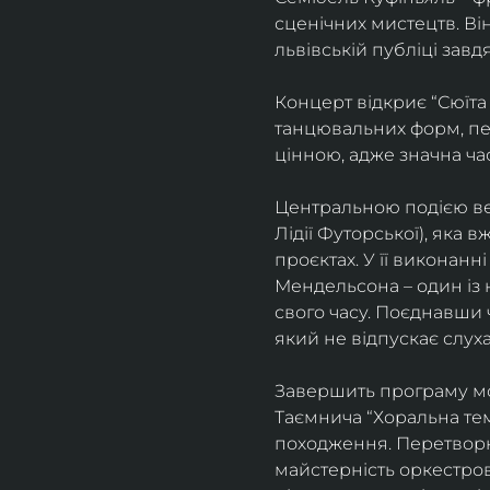
сценічних мистецтв. В
львівській публіці завд
Концерт відкриє “Сюїта
танцювальних форм, пе
цінною, адже значна ча
Центральною подією веч
Лідії Футорської), яка
проєктах. У її виконан
Мендельсона – один із 
свого часу. Поєднавши
який не відпускає слуха
Завершить програму мо
Таємнича “Хоральна тема
походження. Перетворюю
майстерність оркестрово