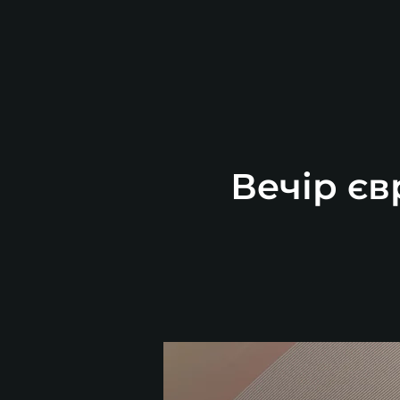
Вечір єв