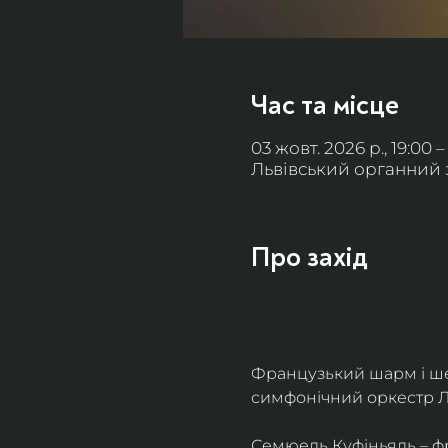
Час та місце
03 жовт. 2026 р., 19:00 –
Львівський органний за
Про захід
Французький шарм і ше
симфонічний оркестр Л
Семюель Куфіньяль – фр