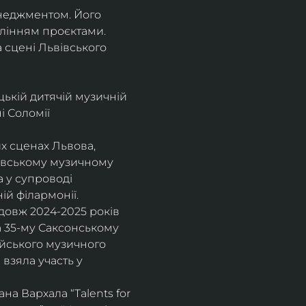
енеджментом. Його 
влінням проєктами.
а сцені Львівського 
цькій дитячій музичній 
 Соломії 
х сценах Львова, 
вівському музичному 
 у супроводі 
ій філармонії.
довж 2024-2025 років 
а 35-му Саксонському 
ейського музичного 
взяла участь у 
а Вархала “Talents for 