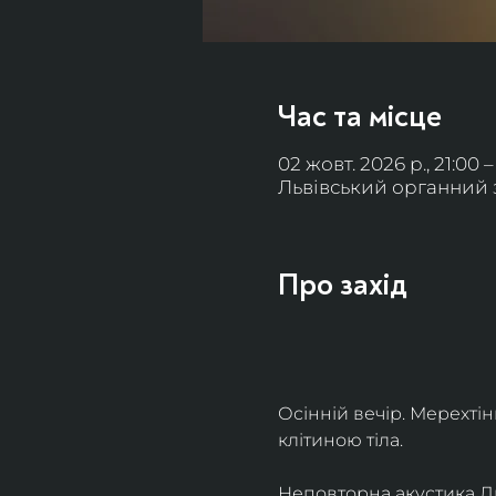
Час та місце
02 жовт. 2026 р., 21:00 –
Львівський органний за
Про захід
Осінній вечір. Мерехті
клітиною тіла. 
Неповторна акустика Льв