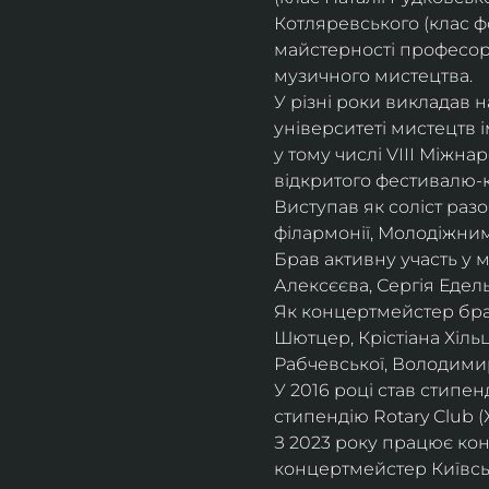
Котляревського (клас ф
майстерності професорки
музичного мистецтва.
У різні роки викладав 
університеті мистецтв 
у тому числі VIII Міжна
відкритого фестивалю-ко
Виступав як соліст раз
філармонії, Молодіжни
Брав активну участь у
Алексєєва, Сергія Едель
Як концертмейстер брав
Шютцер, Крістіана Хіль
Рабчевської, Володими
У 2016 році став стипен
стипендію Rotary Club (
З 2023 року працює кон
концертмейстер Київськ