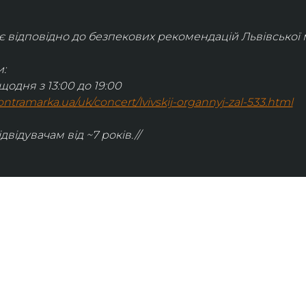
відповідно до безпекових рекомендацій Львівської м
:
щодня з 13:00 до 19:00
.kontramarka.ua/uk/concert/lvivskij-organnyj-zal-533.html
ідвідувачам від ~7 років.//
ІНФОРМАЦІЯ
ональну
команда
ive. Сьогодні
правила відвідування
як влаштовано орган