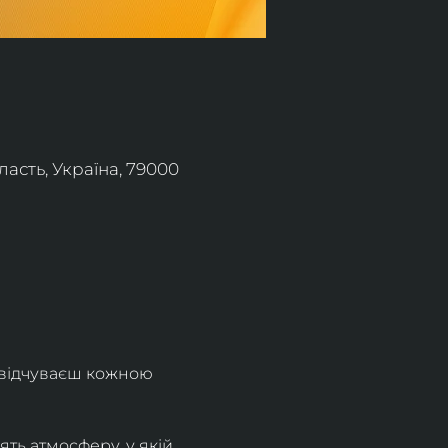
асть, Україна, 79000
 відчуваєш кожною 
ть атмосферу, у якій 