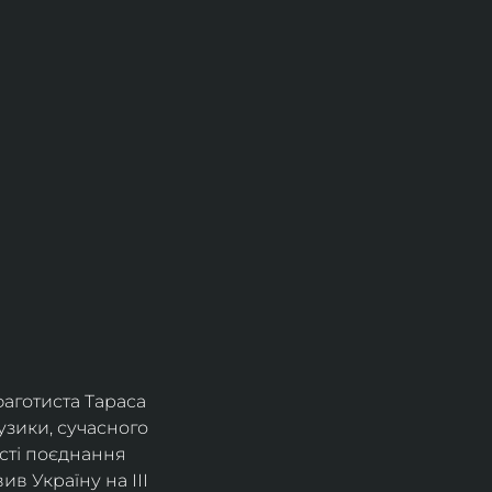
фаготиста Тараса 
зики, сучасного 
сті поєднання 
в Україну на ІІІ 