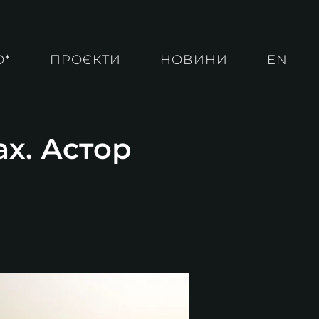
О*
ПРОЄКТИ
НОВИНИ
EN
ах. Астор