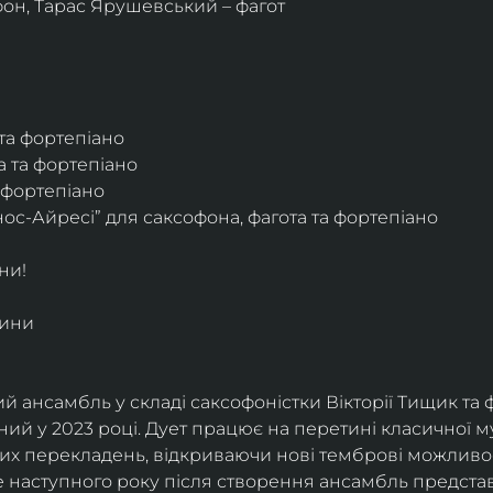
фон, Тарас Ярушевський – фагот
 та фортепіано
а та фортепіано
а фортепіано
ос-Айресі” для саксофона, фагота та фортепіано
ни!
дини
й ансамбль у складі саксофоністки Вікторії Тищик та 
ий у 2023 році. Дует працює на перетині класичної му
ких перекладень, відкриваючи нові темброві можливо
е наступного року після створення ансамбль представи