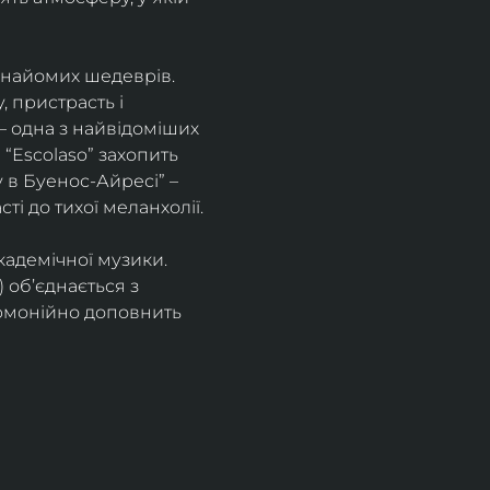
знайомих шедеврів. 
 пристрасть і 
– одна з найвідоміших 
“Escolaso” захопить 
 в Буенос-Айресі” – 
ті до тихої меланхолії. 
кадемічної музики. 
 об’єднається з 
рмонійно доповнить 