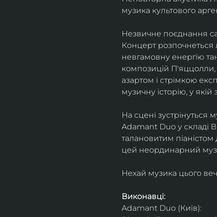
музика культового арг
Незвичне поєднання сак
Концерт розпочнеться л
невгамовну енергію танг
композицій П'яццолли, 
азартом і стрімкою експ
музичну історію, у якій 
На сцені зустрінуться м
Adamant Duo у складі Ві
талановитим піаністом
цей неординарний музи
Нехай музика цього веч
Виконавці: 
Adamant Duo (Київ): 