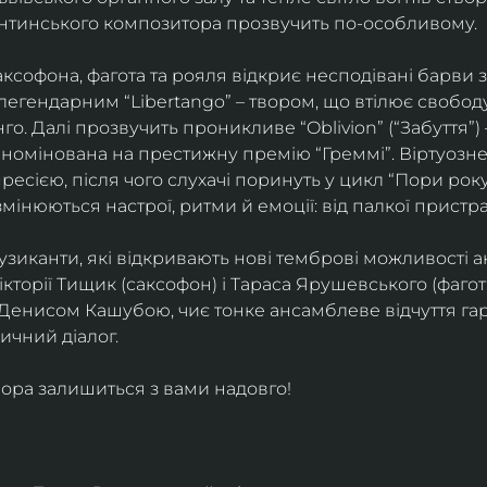
ентинського композитора прозвучить по-особливому. 
софона, фагота та рояля відкриє несподівані барви 
егендарним “Libertango” – твором, що втілює свободу,
о. Далі прозвучить проникливе “Oblivion” (“Забуття”) 
номінована на престижну премію “Греммі”. Віртуозне 
ресією, після чого слухачі поринуть у цикл “Пори року
змінюються настрої, ритми й емоції: від палкої пристрас
узиканти, які відкривають нові темброві можливості а
кторії Тищик (саксофон) і Тараса Ярушевського (фагот)
 Денисом Кашубою, чиє тонке ансамблеве відчуття га
чний діалог.
ора залишиться з вами надовго!