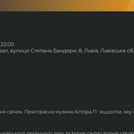
 22:00
л, вулиця Степана Бандери, 8, Львів, Львівська обл
ння свічок. Пристрасна музика Астора П`яццолли, яку
івського органного залу та тепле світло вогнів створя