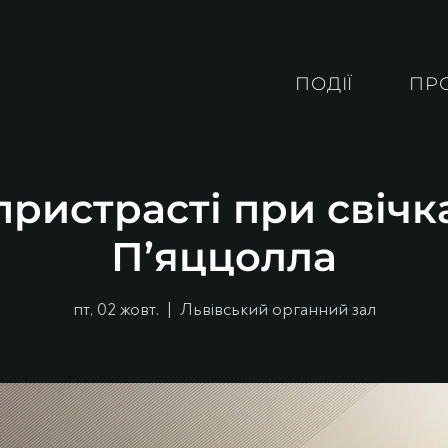
ПОДІЇ
ПР
ристрасті при свічк
П’яццолла
пт, 02 жовт.
  |  
Львівський органний зал