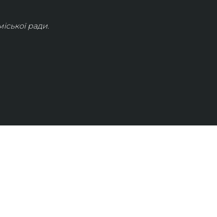
іської ради.
КОНТАКТИ
info@lvivconcert.house
+38 098 871 0180 (лінія 1)