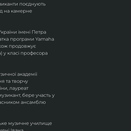
узиканти поєднують 
д на камерне 
країни імені Петра 
іатка програми Yamaha 
також продовжує 
 у класі професора 
зичної академії 
я та творчу 
ни, лауреат 
зикант, бере участь у 
учасником ансамблю 
ське музичне училище 
ені Івана 