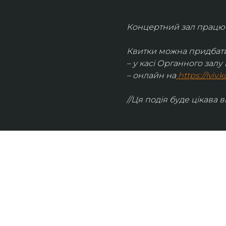
Концертний зал працює 
Квитки можна придбати
– у касі Органного залу 
– онлайн на
https://lviv
//Ця подія буде цікава в
UKRAINIAN LIVE
Наша команда з 2019 року реалізує загальнонаці
стратегію промоції української музики Ukrainian L
це: