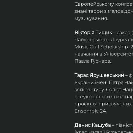
Європейському конгресі 
знані твори з маловід
музикування.
Вікторія Тищик
 – саксо
Чайковського. Лауреатк
Music Gulf Scholarship 
навчання в Університет
Павла Гуснара.
Тарас Ярушевський
 – 
України імені Петра Ча
аспірантуру. Соліст На
всеукраїнських і міжна
проєктах, присвячених 
Ensemble 24.
Денис Кашуба
 – піані
(клас Наталії Рудковськ