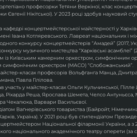
ортепіано професорки Тетяни Веркіної, клас концерт
 Євгенії Нікітської). У 2023 році здобув науковий ступ
на кафедрі концертмейстерської майстерності у Харк
імені Івана Котляревського. Лавреат національних і м
родного конкурсу концертмейстерів “Амадей” (2017, Ук
нкурсу музичного мистецтва “Харківські асамблеї” (20
ом із Київським камерним оркестром, симфонічним ор
м симфонічним оркестром (МАСО) “Слобожанський”.
 майстер-класах професорів Вольфганга Манца, Дмитр
мана, Павла Гілілова.
 участь у майстер-класах Ольги Кульчинської, Пілле Л
ца, Ріхарда Реша, Ярослава Шемета, Челсо Антуньєса,
ра Чекалюка, Варвари Васильєвої.
діатом Ваґнерівського товариства (Байройт, Німеччина
Харків, Україна). У 2021 році був стипендіатом Президе
цертмейстером Національної філармонії України, а з 
ого національного академічного театру оперети (за 