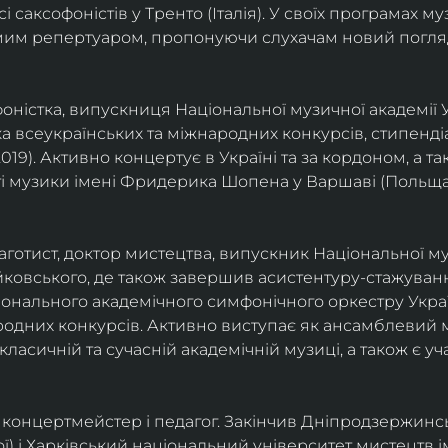
саксофоністів у Тренто (Італія). У своїх програмах м
омим репертуаром, пропонуючи слухачам новий погля
фоністка, випускниця Національної музичної академії У
а всеукраїнських та міжнародних конкурсів, стипенд
(2019). Активно концертує в Україні та за кордоном, а 
і музики імені Фридерика Шопена у Варшаві (Польща)
фаготист, доктор мистецтва, випускник Національної му
йковського, де також завершив асистентуру-стажуванн
ціонального академічного симфонічного оркестру Украї
родних конкурсів. Активно виступає як ансамблевий му
класичній та сучасній академічній музиці, а також є 
ст, концертмейстер і педагог. Закінчив Дніпродзержин
ої) і Харківський національний університет мистецтв ім