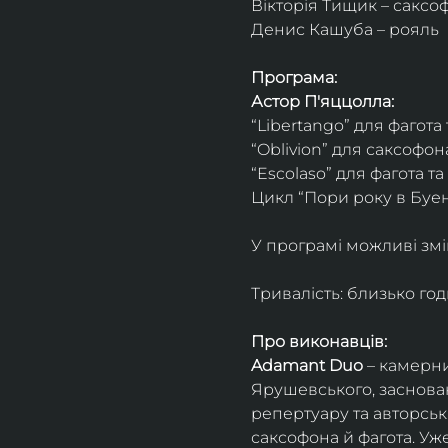
Вікторія Тищик – саксо
Денис Кашуба – рояль
Програма:
Астор П'яццолла:
“Libertango” для фагота
“Oblivion” для саксофон
“Escolaso” для фагота т
Цикл “Пори року в Буен
У програмі можливі змі
Тривалість: близько го
Про виконавців:
Adamant Duo
 – камерни
Ярушевського, заснован
репертуару та авторсь
саксофона й фагота. Уж