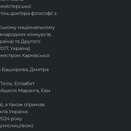
мейстерської 
інь доктора філософії з 
івському національному
іжнародних конкурсів,
раїна) та Другого
17, Україна).
кестром Харківської
а Башкірова, Дмитра
ілль, Елізабет 
 Мішеля Маранга, Єви 
), а також отримав
нта України. 
2024 року 
сумісництвом).