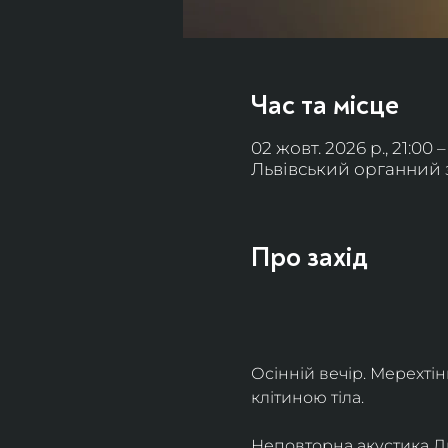
Час та місце
02 жовт. 2026 р., 21:00 –
Львівський органний за
Про захід
Осінній вечір. Мерехті
клітиною тіла. 
Неповторна акустика Льв