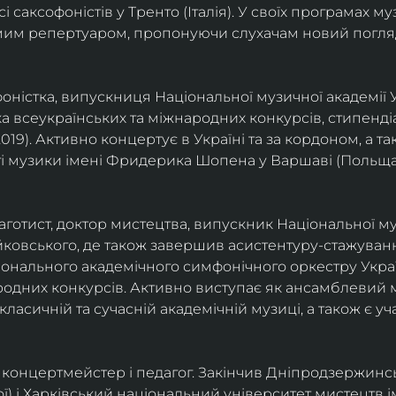
саксофоністів у Тренто (Італія). У своїх програмах м
омим репертуаром, пропонуючи слухачам новий погля
фоністка, випускниця Національної музичної академії У
а всеукраїнських та міжнародних конкурсів, стипенд
(2019). Активно концертує в Україні та за кордоном, а 
і музики імені Фридерика Шопена у Варшаві (Польща)
фаготист, доктор мистецтва, випускник Національної му
йковського, де також завершив асистентуру-стажуванн
ціонального академічного симфонічного оркестру Украї
родних конкурсів. Активно виступає як ансамблевий му
класичній та сучасній академічній музиці, а також є 
ст, концертмейстер і педагог. Закінчив Дніпродзержин
ої) і Харківський національний університет мистецтв ім