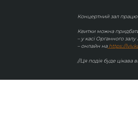
Концертний зал працює 
Квитки можна придбати
– у касі Органного залу 
– онлайн на
https://lviv
//Ця подія буде цікава в
UKRAINIAN LIVE
Наша команда з 2019 року реалізує загальнонаці
стратегію промоції української музики Ukrainian L
це: