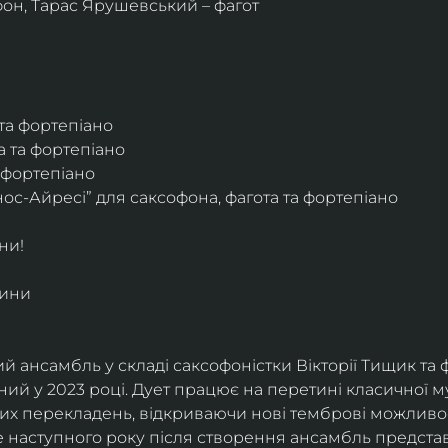
фон, Тарас Ярушевський – фагот
 та фортепіано
а та фортепіано
а фортепіано
ос-Айресі” для саксофона, фагота та фортепіано
ни!
дини
й ансамбль у складі саксофоністки Вікторії Тищик та 
ий у 2023 році. Дует працює на перетині класичної му
ких перекладень, відкриваючи нові темброві можливо
е наступного року після створення ансамбль представи