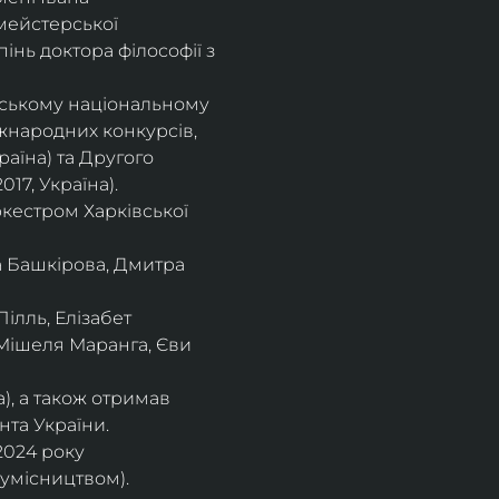
мейстерської 
інь доктора філософії з 
івському національному
іжнародних конкурсів,
раїна) та Другого
17, Україна).
кестром Харківської
а Башкірова, Дмитра
ілль, Елізабет 
 Мішеля Маранга, Єви 
), а також отримав
нта України. 
2024 року 
сумісництвом).