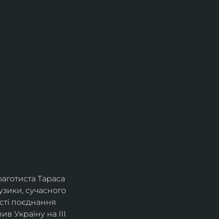
фаготиста Тараса 
зики, сучасного 
сті поєднання 
в Україну на ІІІ 