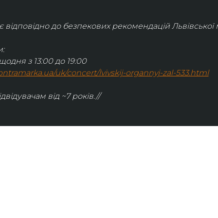
відповідно до безпекових рекомендацій Львівської м
:
щодня з 13:00 до 19:00
.kontramarka.ua/uk/concert/lvivskij-organnyj-zal-533.html
ідвідувачам від ~7 років.//
ІНФОРМАЦІЯ
ональну
команда
ive. Сьогодні
правила відвідування
як влаштовано орган