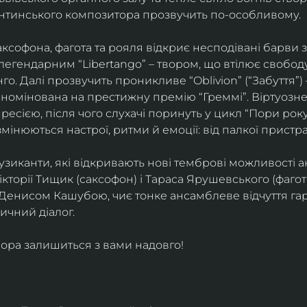
ентинського композитора прозвучить по-особливому. 
софона, фагота та рояля відкриє несподівані барви 
егендарним “Libertango” – твором, що втілює свободу,
о. Далі прозвучить проникливе “Oblivion” (“Забуття”) 
номінована на престижну премію “Греммі”. Віртуозне 
ресією, після чого слухачі поринуть у цикл “Пори року
змінюються настрої, ритми й емоції: від палкої пристрас
узиканти, які відкривають нові темброві можливості а
кторії Тищик (саксофон) і Тараса Ярушевського (фагот)
 Денисом Кашубою, чиє тонке ансамблеве відчуття га
чний діалог.
ора залишиться з вами надовго!