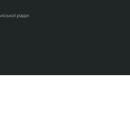
іської ради.
КОНТАКТИ
info@lvivconcert.house
+38 098 871 0180 (лінія 1)