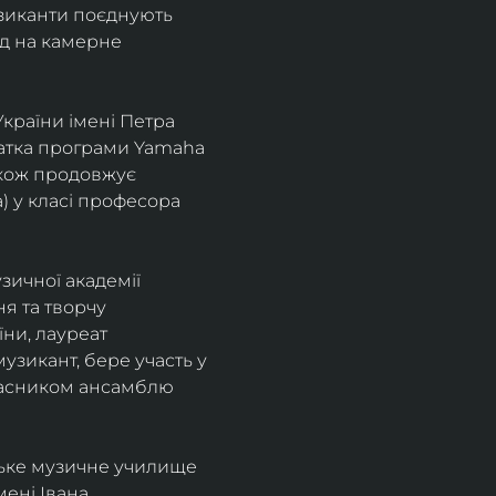
узиканти поєднують 
д на камерне 
країни імені Петра 
іатка програми Yamaha 
також продовжує 
 у класі професора 
зичної академії 
я та творчу 
ни, лауреат 
зикант, бере участь у 
учасником ансамблю 
ське музичне училище 
ені Івана 