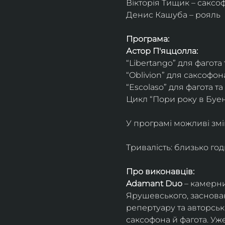
Вікторія Тищик – саксо
Денис Кашуба – рояль
Програма:
Астор П'яццолла:
“Libertango” для фагота
“Oblivion” для саксофон
“Escolaso” для фагота т
Цикл “Пори року в Буен
У програмі можливі змі
Тривалість: близько го
Про виконавців:
Adamant Duo
 – камерни
Ярушевського, заснован
репертуару та авторсь
саксофона й фагота. Уж