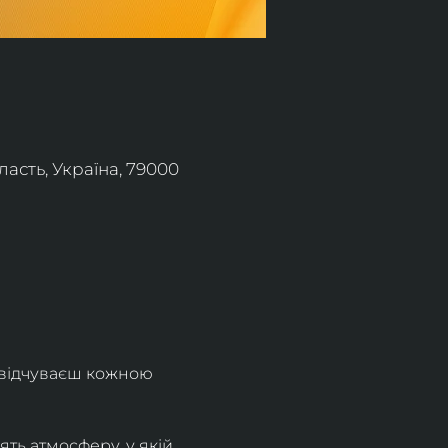
асть, Україна, 79000
 відчуваєш кожною 
ть атмосферу, у якій 