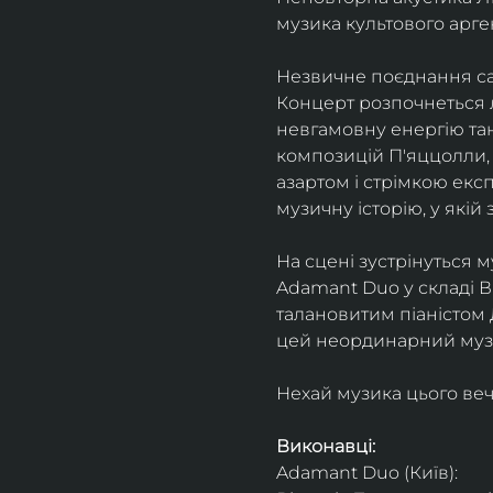
музика культового арг
Незвичне поєднання сак
Концерт розпочнеться л
невгамовну енергію танг
композицій П'яццолли, 
азартом і стрімкою експ
музичну історію, у якій 
На сцені зустрінуться м
Adamant Duo у складі Ві
талановитим піаністом
цей неординарний музи
Нехай музика цього веч
Виконавці: 
Adamant Duo (Київ): 