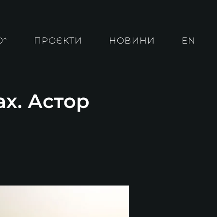
О*
ПРОЄКТИ
НОВИНИ
EN
ах. Астор