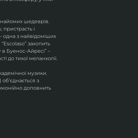
знайомих шедеврів. 
 пристрасть і 
– одна з найвідоміших 
“Escolaso” захопить 
 в Буенос-Айресі” – 
ті до тихої меланхолії. 
кадемічної музики. 
 об’єднається з 
рмонійно доповнить 