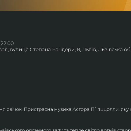
 22:00
л, вулиця Степана Бандери, 8, Львів, Львівська обл
ння свічок. Пристрасна музика Астора П`яццолли, яку
івського органного залу та тепле світло вогнів створя