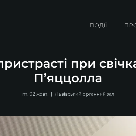
ПОДІЇ
ПР
ристрасті при свічк
П’яццолла
пт, 02 жовт.
  |  
Львівський органний зал