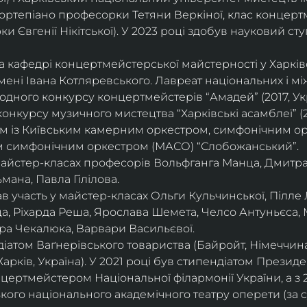
ортепіано професорки Тетяни Веркіної, клас концерт
 Євгенії Нікітської). У 2023 році здобув науковий ступ
на кафедрі концертмейстерської майстерності у Харк
імені Івана Котляревського. Лавреат національних і м
родного конкурсу концертмейстерів “Амадей” (2017, Ук
нкурсу музичного мистецтва “Харківські асамблеї” (20
ом із Київським камерним оркестром, симфонічним ор
м симфонічним оркестром (МАСО) “Слобожанський”.
 майстер-класах професорів Вольфганга Манца, Дмитр
мана, Павла Гілілова.
 участь у майстер-класах Ольги Кульчинської, Пілле Л
ца, Ріхарда Реша, Ярослава Шемета, Челсо Антуньєса,
ра Чекалюка, Варвари Васильєвої.
діатом Ваґнерівського товариства (Байройт, Німеччина
Харків, Україна). У 2021 році був стипендіатом Президе
цертмейстером Національної філармонії України, а з 
ого національного академічного театру оперети (за 