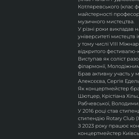
Котляревського (клас ф
майстерності професорки
музичного мистецтва.
У різні роки викладав 
університеті мистецтв 
у тому числі VIII Міжна
відкритого фестивалю-ко
Виступав як соліст раз
філармонії, Молодіжни
Брав активну участь у
Алексєєва, Сергія Едель
Як концертмейстер брав
Шютцер, Крістіана Хіль
Рабчевської, Володими
У 2016 році став стипен
стипендію Rotary Club (
З 2023 року працює кон
концертмейстер Київськ