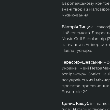
Європейському конгресі 
знані твори з маловід
музикування.
Вікторія Тищик
 – саксо
Чайковського. Лауреатк
Music Gulf Scholarship 
навчання в Університет
Павла Гуснара.
Тарас Ярушевський
 – 
України імені Петра Ча
аспірантуру. Соліст На
всеукраїнських і міжна
проєктах, присвячених 
Ensemble 24.
Денис Кашуба
 – піані
(клас Наталії Рудковськ