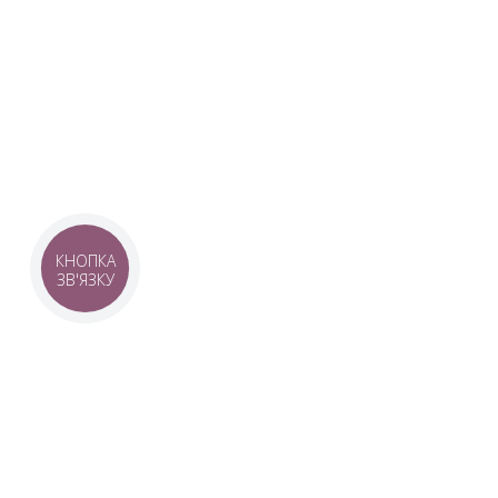
Наша команда з 2019 року реалізує загальнонаці
стратегію промоції української музики Ukrainian L
це:
–
Ukrainian Live Classic
– перший у світі мобільни
українською класикою, медіаплатформа зі стаття
композиторів та твори.
–
YouTube-канал Ukrainian Live Classic
– професій
української музики та українських музикантів.
–
Ukrainian Scores
– онлайн-бібліотека нот украї
композиторів.
КНОПКА
ЗВ'ЯЗКУ