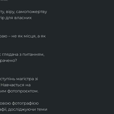
у, віру, самопожертву 
ір для власних 
ю – не як місця, а як 
є глядача з питанням, 
трачено?
тупінь магістра зі 
 Навчається на 
ним фотопроєктом.
ровою фотографією 
афії, досліджуючи теми 