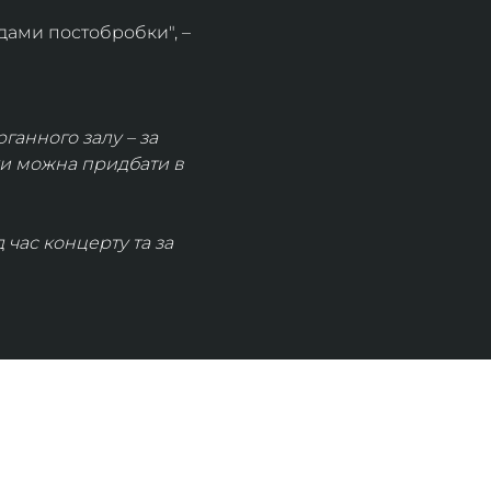
дами постобробки", – 
рганного залу – за 
ки можна придбати в 
час концерту та за 
КОНТАКТИ