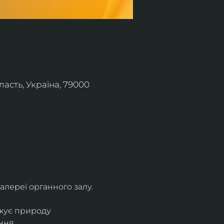
асть, Україна, 79000
алереї органного залу.
жує природу 
ння.