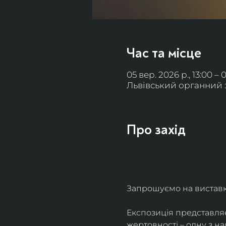
Час та місце
05 вер. 2026 р., 13:00 – 
Львівський органний за
Про захід
Запрошуємо на виставку 
Експозиція представля
жертовності – одну з н