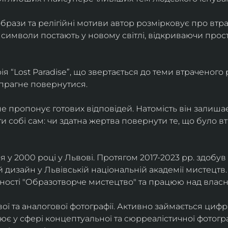
брази та релігійні мотиви автор розмірковує про втрат
 символи постають у новому світлі, відкриваючи прост
 “Lost Paradise”, що звертається до теми втраченого ра
 прагне повернутися.
” не пропонує готових відповідей. Натомість він залиша
и собі сам: чи здатна жертва повернути те, що було в
у 2000 році у Львові. Протягом 2017-2023 рр. здобув с
 дизайн у Львівській національній академії мистецтв.
ьності "Образотворче мистецтво" та працюю над влас
ї та аналогової фотографії. Активно займається циф
цює у сфері концептуальної та сюрреалістичної фотогр