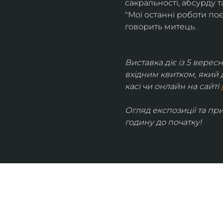
сакральності, абсурду та
"Мої останні роботи поє
говорить митець.
Виставка діє із 5 вересн
вхідним квитком, який 
касі чи онлайн на сайті 
Огляд експозиції та пр
годину до початку!
UKRAINIAN LIVE