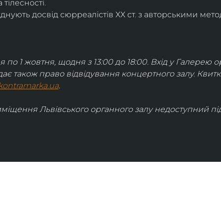
 тілесності.
днують досвід сюрреалістів ХХ ст. з авторськими мето
я по 1 жовтня, щодня з 13:00 до 18:00. Вхід у Галерею о
дає також право відвідування концертного залу. Квит
kontramarka.ua
.
иміщення Львівського органного залу недоступний під 
ІНФОРМАЦІЯ