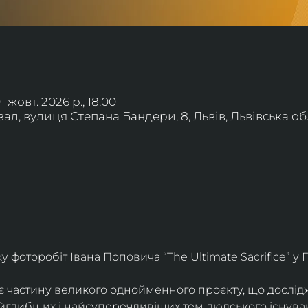
01 жовт. 2026 р., 18:00
л, вулиця Степана Бандери, 8, Львів, Львівська обл
фоторобіт Івана Поповича “The Ultimate Sacrifice” у Г
є частину великого однойменного проєкту, що дослід
айглибших і найсуперечливіших тем людського існува