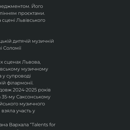
енеджментом. Його 
влінням проєктами.
а сцені Львівського 
цькій дитячій музичній 
 Соломії 
х сценах Львова, 
вівському музичному 
 у супроводі 
ій філармонії.
довж 2024-2025 років 
а 35-му Саксонському 
ейського музичного 
взяла участь у 
а Вархала “Talents for 