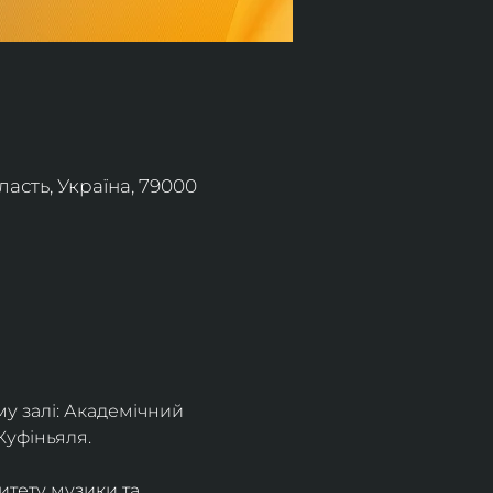
асть, Україна, 79000
 залі: Академічний 
Куфіньяля.
тету музики та 