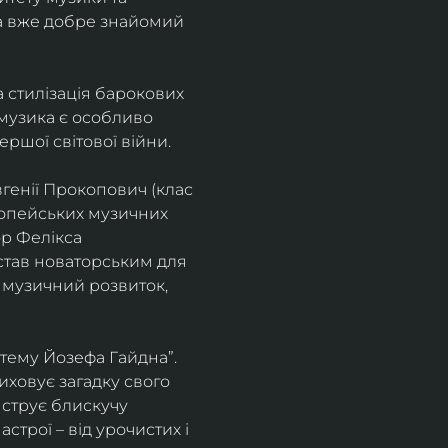
а вже добре знайомий 
 стилізація барокових 
узика є особливо 
ршої світової війни. 
генії Прокопович (клас 
ропейських музичних 
р Фелікса 
став новаторським для 
 музичний розвиток, 
тему Йозефа Гайдна”. 
иховує загадку свого 
нструє блискучу 
трої – від урочистих і 