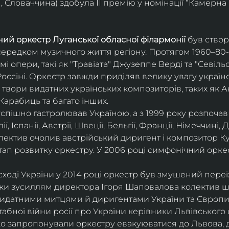
 Словаччина) здобула ІІ премію у номінації “Камерна 
ий оркестр Луганської обласної філармонії
 був ство
середком музичного життя регіону. Протягом 1960–80-х
мі опери, такі як "Травіата" Джузеппе Верді та "Севіль
ссіні. Оркестр завжди приділяв велику увагу українс
твори видатних українських композиторів, таких як А
Карабиць та багато інших.
успішно гастролював Україною, а з 1999 року розпочав
, Іспанії, Австрії, Швеції, Бельгії, Франції, Німеччині, Да
колектив очолив австрійський диригент і композитор Ку
ап розвитку оркестру. У 2006 році симфонічний орке
сході України у 2014 році оркестр був змушений переї
ки зусиллям директора Ігоря Шаповалова колектив ш
видатними митцями й диригентами України та Європи
бної війни росії про України керівники Львівського о
о запропонували оркестру евакуюватися до Львова, де