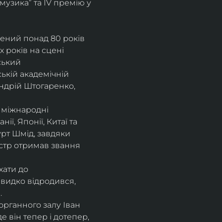
музика” та IV премію у 
рений понад 80 років 
 років на сцені 
ський 
ькій академічній 
ндрій Штогаренко, 
 міжнародні 
нії, Японії, Китаї та 
рт Шмід, завдяки 
стр отримав звання 
хати до 
видко відродився, 
.
рганного залу Іван 
 він тепер і дотепер, 