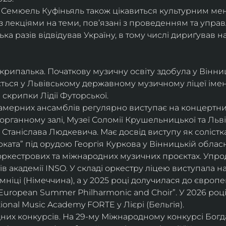
і, Семюель Куфіньяль також цікавиться культурним м
 лекціями на теми, пов’язані з проведенням та упра
ька разів відвідував Україну, в тому числі дириґував н
скрипалька. Початкову музичну освіту здобула у Вінни
ється у Львівському державному музичному ліцеї імені
скрипки Лідії Футорської.
і камерних ансамблів регулярно виступає на концертни
органному залі, Музеї Соломії Крушельницької та Ль
Станіслава Людкевича. Має досвід виступу як солістка
ката” під орудою Георгія Куркова у Вінницькій обласн
оркестрових та міжнародних музичних проєктах. Упро
в академії INSO. У складі оркестру ліцею виступала н
мніці (Німеччина), а у 2025 році долучилася до європ
uropean Summer Philharmonic and Choir”. У 2026 році 
ional Music Academy FORTE у Лієрі (Бельгія).
их конкурсів. На 29-му Міжнародному конкурсі Богдан