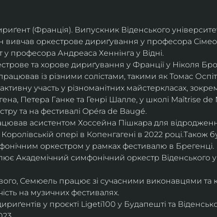
дириґент (Франція). Випускник Віденського університе
він вивчав оркестрове дириґування у професора Сімео
у професора Андреаса Хеннінга у Відні.
трове та хорове дириґування у Франції у Ніколя Бро
рацював із різними солістами, такими як Томас Оспіта
активну участь у різноманітних майстеркласах, зокрем
ена, Петера Ганке та Генрі Шалле, у школі Maîtrise de N
тру та на фестивалі Opéra de Baugé.
цював асистентом Хоссейна Пішкара для відродження
 Королівській опері в Копенгагені в 2022 році.Також 
фонічним оркестром у рамках фестивалю в Брегенці. 
олює Академічний симфонічний оркестр Віденського у
ового, Семюель працює зі сучасними виконавцями та 
ість на музичних фестивалях. 
риґентів у проєкті Ligeti100 у Будапешті та Віденськ
23.