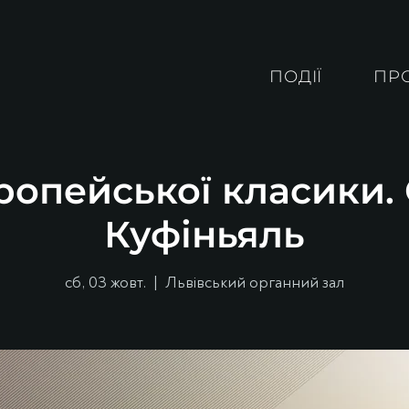
ПОДІЇ
ПР
ропейської класики
Куфіньяль
сб, 03 жовт.
  |  
Львівський органний зал