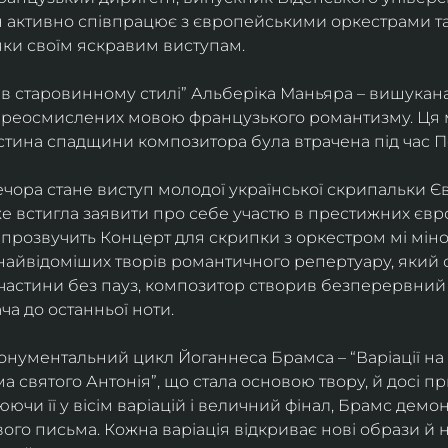
ін активно співпрацює з європейськими оркестрами т
яки своїм яскравим виступам. 
 в старовинному стилі” Альберіка Маньяра – вишукана
реосмислених мовою французького романтизму. Ця м
стина спадщини композитора була втрачена під час Пе
ора стане виступ молодої української скрипальки Єв
 вже встигла заявити про себе участю в престижних єв
ні прозвучить Концерт для скрипки з оркестром мі міно
найвідоміших творів романтичного репертуару, який 
 частини без пауз, композитор створив безперервний
ча до останньої ноти. 
нументальний цикл Йоганнеса Брамса – “Варіації на 
 святого Антонія”, що стала основою твору, й досі пр
чи її у вісім варіацій і величний фінал, Брамс демо
го письма. Кожна варіація відкриває нові образи й нас