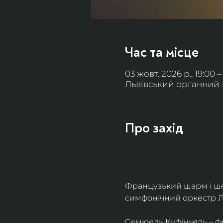
Час та місце
03 жовт. 2026 р., 19:00 –
Львівський органний за
Про захід
Французький шарм і ше
симфонічний оркестр Л
Семюель Куфіньяль – фр