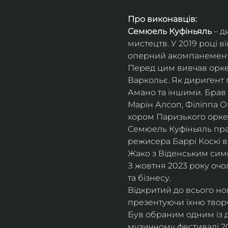
Про виконавців:
Семюель Куфіньяль
 – 
мистецтв. У 2019 році 
оперний акомпанемент 
Перед цим вивчав оркес
Варкольє. Як дириґент п
Амано та іншими. Брав 
Марін Алсоп, Філіппа Ог
хором Паризького оркес
Семюель Куфіньяль пра
режисера Баррі Коскі в
Жако з Віденським сим
З жовтня 2023 року оч
та бізнесу.
Відкритий до всього н
презентуючи їхню творч
Був обраним одним із ди
музичному фестивалі 20