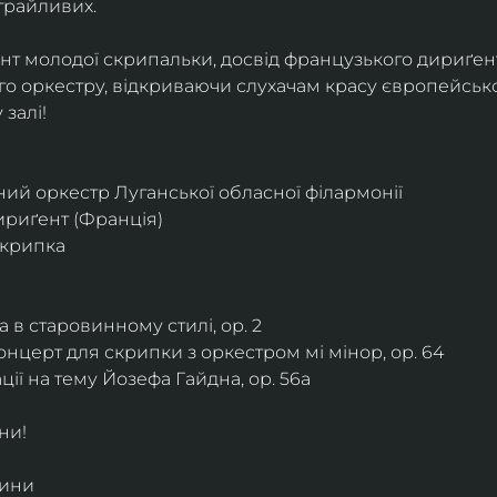
грайливих. 
ант молодої скрипальки, досвід французького дириґент
о оркестру, відкриваючи слухачам красу європейської
залі!
ий оркестр Луганської обласної філармонії
дириґент (Франція)
скрипка
 в старовинному стилі, ор. 2
нцерт для скрипки з оркестром мі мінор, ор. 64
ії на тему Йозефа Гайдна, ор. 56a
ни!
дини