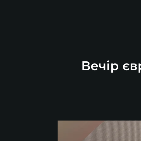
Вечір єв