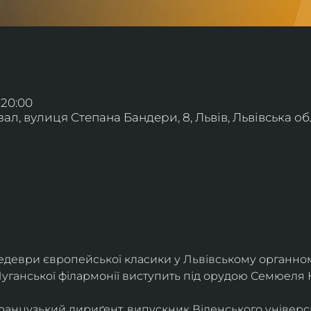
 20:00
л, вулиця Степана Бандери, 8, Львів, Львівська обл
деври європейської класики у Львівському органному
уганської філармонії виступить під орудою Семюеля 
анцузький дириґент, випускник Віденського універси