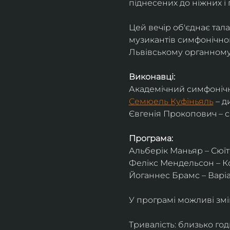
піднесених до ніжних і 
Цей вечір об'єднає тал
музикантів симфонічног
Львівському органному 
Виконавці:
Академічний симфонічн
Семюель Куфіньяль
 – 
Євгенія Прокопович – 
Програма:
Альберік Маньяр – Сюїта
Фелікс Мендельсон – Ко
Йоганнес Брамс – Варіац
У програмі можливі змі
Тривалість: близько го