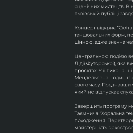
сценічних мистецтв. В
львівській публіці завд
Концерт відкриє “Сюїта
танцювальних форм, пе
цінною, адже значна ча
Центральною подією веч
Лідії Футорської), яка
проєктах. У її виконан
Мендельсона – один із 
свого часу. Поєднавши
який не відпускає слуха
Завершить програму мо
Таємнича “Хоральна тема
походження. Перетворюю
майстерність оркестрово