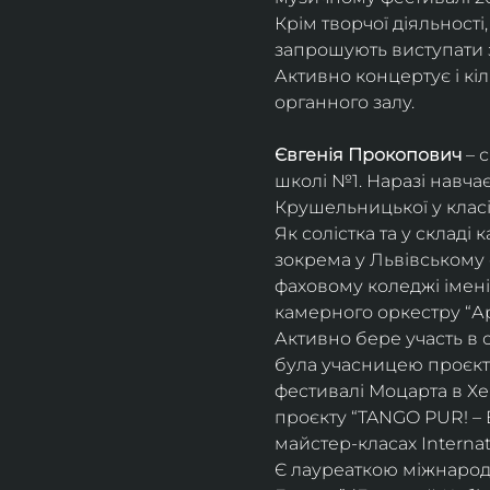
Крім творчої діяльност
запрошують виступати з
Активно концертує і кіл
органного залу. 
Євгенія Прокопович
 – 
школі №1. Наразі навча
Крушельницької у класі 
Як солістка та у склад
зокрема у Львівському 
фаховому коледжі імені 
камерного оркестру “Ар
Активно бере участь в 
була учасницею проєкті
фестивалі Моцарта в Хе
проєкту “TANGO PUR! – E
майстер-класах Internat
Є лауреаткою міжнародн