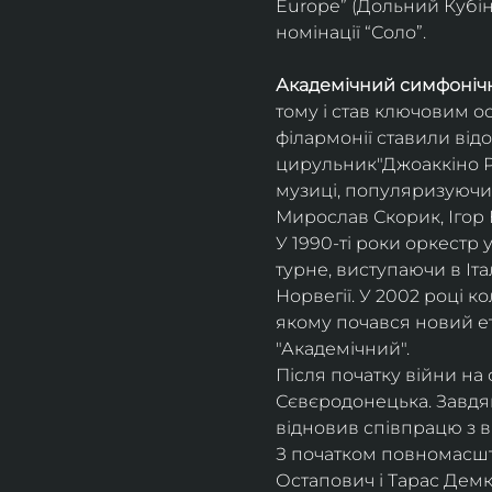
Europe” (Дольний Кубін,
номінації “Соло”.
Академічний симфонічн
тому і став ключовим о
філармонії ставили відо
цирульник"Джоаккіно Ро
музиці, популяризуючи 
Мирослав Скорик, Ігор 
У 1990-ті роки оркестр 
турне, виступаючи в Італії
Норвегії. У 2002 році 
якому почався новий ет
"Академічний".
Після початку війни на 
Сєвєродонецька. Завдя
відновив співпрацю з 
З початком повномасшта
Остапович і Тарас Демк