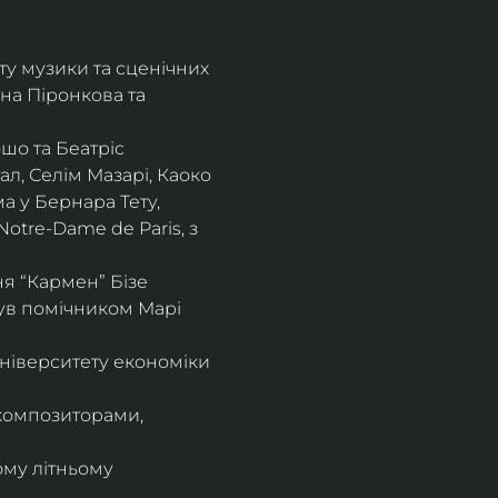
ту музики та сценічних 
на Піронкова та 
шо та Беатріс 
л, Селім Мазарі, Каоко 
а у Бернара Тету, 
otre-Dame de Paris, з 
 “Кармен” Бізе 
був помічником Марі 
ніверситету економіки 
композиторами, 
ому літньому 