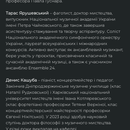
професора Павла Гуснара.
Тарас Ярушевський
 – фаготист, доктор мистецтва, 
випускник Національної музичної академії України 
імені Петра Чайковського, де також завершив 
асистентуру-стажування та творчу аспірантуру. Соліст 
Національного академічного симфонічного оркестру 
України, лауреат всеукраїнських і міжнародних 
конкурсів. Активно виступає як ансамблевий музикант, 
бере участь у проєктах, присвячених класичній та 
сучасній академічній музиці, а також є учасником 
ансамблю Ensemble 24.
Денис Кашуба
 – піаніст, концертмейстер і педагог. 
Закінчив Дніпродзержинське музичне училище (клас 
Наталії Рудковської) і Харківський національний 
університет мистецтв імені Івана Котляревського 
(клас фортепіано професорки Тетяни Веркіної, клас 
концертмейстерської майстерності професорки 
Євгенії Нікітської). У 2023 році здобув науковий 
ступінь доктора філософії з музичного мистецтва.
У різні роки викладав на кафедрі 