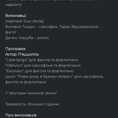
надовго!
Виконавці: 
Adamant Duo (Київ): 
Вікторія Тищик – саксофон, Тарас Ярушевський – 
фагот
Денис Кашуба – рояль
Програма:
Астор П'яццолла:
“Libertango” для фагота та фортепіано
“Oblivion” для саксофона та фортепіано
“Escolaso” для фагота та фортепіано
Цикл “Пори року в Буенос-Айресі” для саксофона, 
фагота та фортепіано
У програмі можливі зміни!
Тривалість: близько години
Про виконавців: