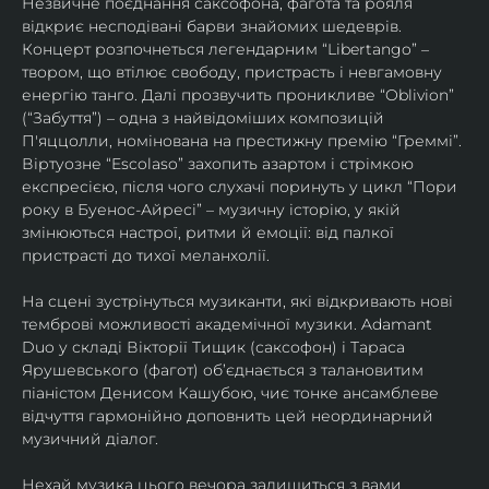
Незвичне поєднання саксофона, фагота та рояля 
відкриє несподівані барви знайомих шедеврів. 
Концерт розпочнеться легендарним “Libertango” – 
твором, що втілює свободу, пристрасть і невгамовну 
енергію танго. Далі прозвучить проникливе “Oblivion” 
(“Забуття”) – одна з найвідоміших композицій 
П'яццолли, номінована на престижну премію “Греммі”. 
Віртуозне “Escolaso” захопить азартом і стрімкою 
експресією, після чого слухачі поринуть у цикл “Пори 
року в Буенос-Айресі” – музичну історію, у якій 
змінюються настрої, ритми й емоції: від палкої 
пристрасті до тихої меланхолії. 
На сцені зустрінуться музиканти, які відкривають нові 
темброві можливості академічної музики. Adamant 
Duo у складі Вікторії Тищик (саксофон) і Тараса 
Ярушевського (фагот) об’єднається з талановитим 
піаністом Денисом Кашубою, чиє тонке ансамблеве 
відчуття гармонійно доповнить цей неординарний 
музичний діалог.
Нехай музика цього вечора залишиться з вами 