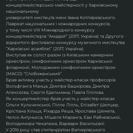
концертмейстерської майстерності у Харківському 
національному
університеті мистецтв імені Івана Котляревського. 
Лавреат національних і міжнародних конкурсів,
у тому числі VIII Міжнародного конкурсу 
концертмейстерів “Амадей” (2017, Україна) та Другого
відкритого фестивалю-конкурсу музичного мистецтва 
“Харківські асамблеї” (2017, Україна).
Виступав як соліст разом із Київським камерним 
оркестром, симфонічним оркестром Харківської
філармонії, Молодіжним симфонічним оркестром 
(МАСО) “Слобожанський”.
Брав активну участь у майстер-класах професорів 
Вольфганга Манца, Дмитра Башкірова, Дмитра
Алексєєва, Сергія Едельмана, Павла Гілілова.
Як концертмейстер брав участь у майстер-класах 
Ольги Кульчинської, Пілле Лілль, Елізабет Шютцер, 
Крістіана Хільца, Ріхарда Реша, Ярослава Шемета, 
Челсо Антуньєса, Мішеля Маранга, Єви Рабчевської, 
Володимира Чекалюка, Варвари Васильєвої.
У 2016 році став стипендіатом Ваґнерівського 