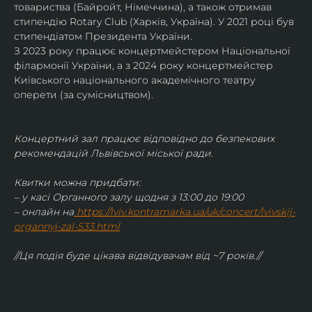
товариства (Байройт, Німеччина), а також отримав
стипендію Rotary Club (Харків, Україна). У 2021 році був 
стипендіатом Президента України. 
З 2023 року працює концертмейстером Національної 
філармонії України, а з 2024 року концертмейстер 
Київського національного академічного театру 
оперети (за сумісництвом).
Концертний зал працює відповідно до безпекових 
рекомендацій Львівської міської ради.
Квитки можна придбати:
– у касі Органного залу щодня з 13:00 до 19:00
– онлайн на
https://lviv.kontramarka.ua/uk/concert/lvivskij-
organnyj-zal-533.html
//Ця подія буде цікава відвідувачам від ~7 років.//