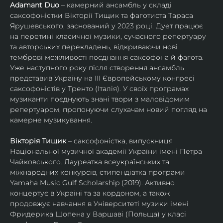
Adamant Duo
 – камерний ансамбль у складі 
саксофоністки Вікторії Тищик та фаготиста Тараса 
Ярушевського, заснований у 2023 році. Дует працює 
на перетині класичної музики, сучасного репертуару 
та авторських перекладень, відкриваючи нові 
темброві можливості поєднання саксофона й фагота. 
Уже наступного року після створення ансамбль 
представив Україну на ІІІ Європейському конгресі 
саксофоністів у Тренто (Італія). У своїх програмах 
музиканти поєднують знані твори з маловідомим 
репертуаром, пропонуючи слухачам новий погляд на 
камерне музикування.
Вікторія Тищик
 – саксофоністка, випускниця 
Національної музичної академії України імені Петра 
Чайковського. Лауреатка всеукраїнських та 
міжнародних конкурсів, стипендіатка програми 
Yamaha Music Gulf Scholarship (2019). Активно 
концертує в Україні та за кордоном, а також 
продовжує навчання в Університеті музики імені 
Фридерика Шопена у Варшаві (Польща) у класі 