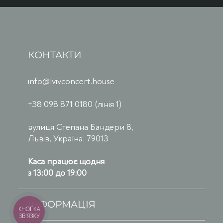
КОНТАКТИ
info@lvivconcert.house
+38 098 871 0180 (лінія 1)
вулиця Степана Бандери 8,
Львів, Україна, 79013
Каса працює щодня
з 13:00 до 19:00
ІНФОРМАЦІЯ
КНОПКА
ЗВ'ЯЗКУ