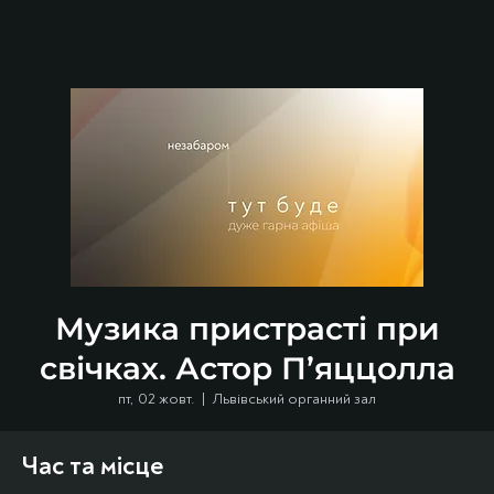
Музика пристрасті при
свічках. Астор П’яццолла
пт, 02 жовт.
  |  
Львівський органний зал
Час та місце