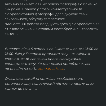
Активно займається цифровою фотографією близько 
3-4 років. Працює у сфері концептуальної та 
сюрреалістичної фотографії, досліджуючи теми 
сакральності, абсурду та тілесності.
"Мої останні роботи поєднують досвід сюрреалістів ХХ 
ст. з авторськими методами постобробки", – говорить 
митець.
Виставка діє із 5 вересня по 1 жовтня, щодня з 13:00 до 
18:00. Вхід у Галерею органного залу – за вхідним 
квитком, який дає також право відвідування 
концертного залу. Квитки можна придбати в касі 
чи онлайн на сайті 
kontramarka.ua
.
Огляд експозиції та приміщення Львівського 
органного залу недоступний під час концерту та за 
годину до початку!