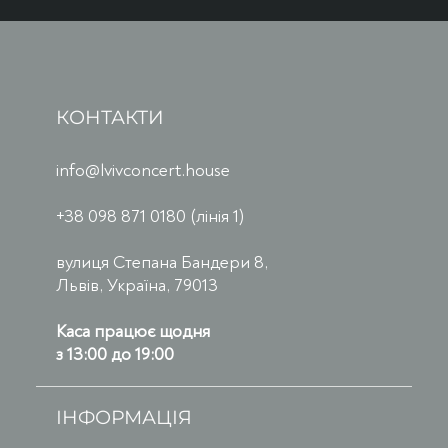
КОНТАКТИ
info@lvivconcert.house
+38 098 871 0180 (лінія 1)
вулиця Степана Бандери 8,
Львів, Україна, 79013
Каса працює щодня
з 13:00 до 19:00
ІНФОРМАЦІЯ