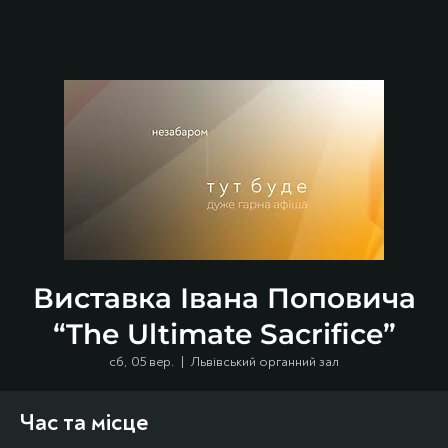
Виставка Івана Поповича
“The Ultimate Sacrifice”
сб, 05 вер.
  |  
Львівський органний зал
Час та місце