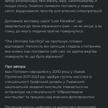
автор розмірковує про втрату, віру, самопожертву й 
пошук сенсу. Знайомі символи постають у новому 
світлі, відкриваючи простір для власних інтерпретацій.
Доповнює виставку серія “Lost Paradise”, що 
звертається до теми втраченого раю – не як місця, а як 
стану, до якого людина прагне повернутися.
“The Ultimate Sacrifice” не пропонує готових 
відповідей. Натомість він залишає глядача з питанням, 
яке кожен має поставити собі сам: чи здатна жертва 
повернути те, що було втрачено?
Про автора:
Іван Попович народився у 2000 році у Львові. 
Протягом 2017-2023 рр. здобув ступінь магістра зі 
спеціальності Графічний дизайн у Львівській 
національній академії мистецтв. Навчається на 
аспірантурі на спеціальності "Образотворче 
мистецтво" та працюю над власним фотопроєктом.
Пройшов курси цифрової та аналогової фотографії. 