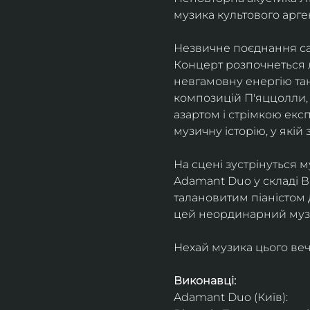
музика культового арг
Незвичне поєднання сак
Концерт розпочнеться л
невгамовну енергію танг
композицій П'яццолли, 
азартом і стрімкою експ
музичну історію, у якій 
На сцені зустрінуться м
Adamant Duo у складі Ві
талановитим піаністом
цей неординарний музи
Нехай музика цього веч
Виконавці: 
Adamant Duo (Київ): 