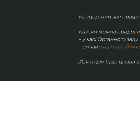
Концертний зал працює 
Квитки можна придбати
– у касі Органного залу 
– онлайн на
https://lviv
//Ця подія буде цікава в
UKRAINIAN LIVE
Наша команда з 2019 року реалізує загальнонаці
стратегію промоції української музики Ukrainian L
це: