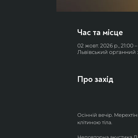
Час та місце
02 жовт. 2026 р., 21:00 –
Львівський органний за
Про захід
Осінній вечір. Мерехті
клітиною тіла. 
Неповторна акустика Льв