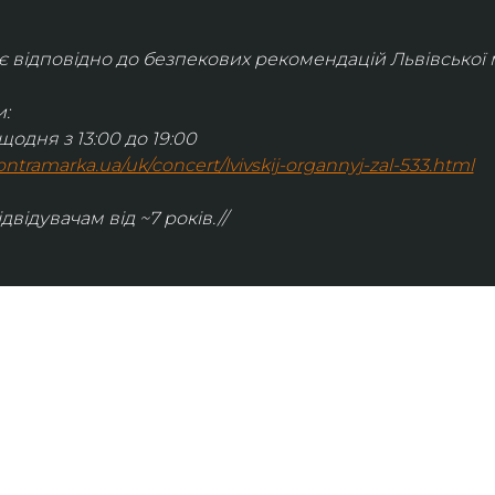
відповідно до безпекових рекомендацій Львівської м
:
щодня з 13:00 до 19:00
.kontramarka.ua/uk/concert/lvivskij-organnyj-zal-533.html
ідвідувачам від ~7 років.//
ІНФОРМАЦІЯ
ональну
команда
ive. Сьогодні
правила відвідування
як влаштовано орган