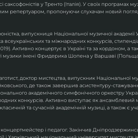
саксофоністів у Тренто (Італія). У своїх програмах м
омим репертуаром, пропонуючи слухачам новий погля
фоністка, випускниця Національної музичної академії У
а всеукраїнських та міжнародних конкурсів, стипенд
(2019). Активно концертує в Україні та за кордоном, а 
і музики імені Фридерика Шопена у Варшаві (Польща)
фаготист, доктор мистецтва, випускник Національної му
йковського, де також завершив асистентуру-стажуванн
ціонального академічного симфонічного оркестру Украї
родних конкурсів. Активно виступає як ансамблевий му
класичній та сучасній академічній музиці, а також є 
ст, концертмейстер і педагог. Закінчив Дніпродзержин
ої) і Харківський національний університет мистецтв ім