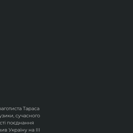
фаготиста Тараса 
зики, сучасного 
сті поєднання 
в Україну на ІІІ 