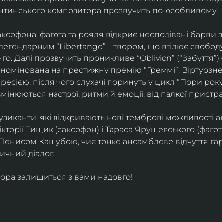
ентинського композитора прозвучить по-особливому. 
софона, фагота та рояля відкриє несподівані барви 
егендарним “Libertango” – твором, що втілює свободу,
о. Далі прозвучить проникливе “Oblivion” (“Забуття”) 
номінована на престижну премію “Греммі”. Віртуозне 
ресією, після чого слухачі поринуть у цикл “Пори року
змінюються настрої, ритми й емоції: від палкої пристрас
узиканти, які відкривають нові темброві можливості а
кторії Тищик (саксофон) і Тараса Ярушевського (фагот)
 Денисом Кашубою, чиє тонке ансамблеве відчуття га
чний діалог.
ора залишиться з вами надовго!