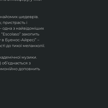
знайомих шедеврів. 
 пристрасть і 
– одна з найвідоміших 
“Escolaso” захопить 
 в Буенос-Айресі” – 
ті до тихої меланхолії. 
кадемічної музики. 
 об’єднається з 
рмонійно доповнить 