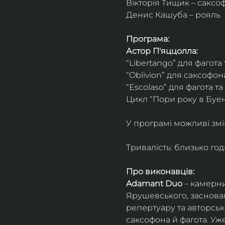
Вікторія Тищик – саксо
Денис Кашуба – рояль
Програма:
Астор П'яццолла:
“Libertango” для фагота
“Oblivion” для саксофон
“Escolaso” для фагота т
Цикл “Пори року в Буен
У програмі можливі змі
Тривалість: близько го
Про виконавців:
Adamant Duo
 – камерни
Ярушевського, заснован
репертуару та авторсь
саксофона й фагота. Уж