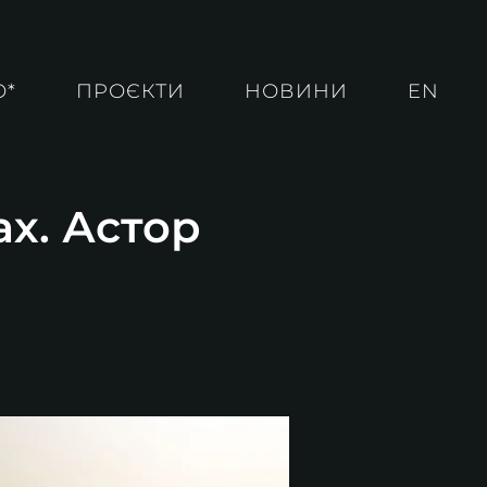
О*
ПРОЄКТИ
НОВИНИ
EN
ах. Астор