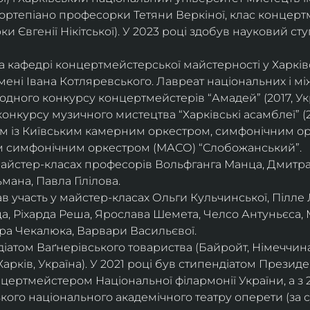
ортепіано професорки Тетяни Веркіної, клас концерт
 Євгенії Нікітської). У 2023 році здобув науковий ступ
на кафедрі концертмейстерської майстерності у Харк
імені Івана Котляревського. Лавреат національних і м
родного конкурсу концертмейстерів “Амадей” (2017, Ук
нкурсу музичного мистецтва “Харківські асамблеї” (20
ом із Київським камерним оркестром, симфонічним ор
м симфонічним оркестром (МАСО) “Слобожанський”.
 майстер-класах професорів Вольфганга Манца, Дмитр
мана, Павла Гілілова.
 участь у майстер-класах Ольги Кульчинської, Пілле Л
ца, Ріхарда Реша, Ярослава Шемета, Челсо Антуньєса,
ра Чекалюка, Варвари Васильєвої.
діатом Ваґнерівського товариства (Байройт, Німеччина
Харків, Україна). У 2021 році був стипендіатом Президе
цертмейстером Національної філармонії України, а з 
ого національного академічного театру оперети (за 