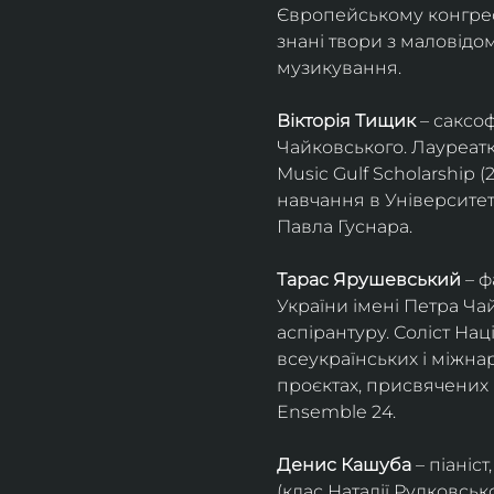
Європейському конгресі 
знані твори з маловід
музикування.
Вікторія Тищик
 – саксо
Чайковського. Лауреатк
Music Gulf Scholarship 
навчання в Університет
Павла Гуснара.
Тарас Ярушевський
 – 
України імені Петра Ча
аспірантуру. Соліст На
всеукраїнських і міжна
проєктах, присвячених 
Ensemble 24.
Денис Кашуба
 – піані
(клас Наталії Рудковськ