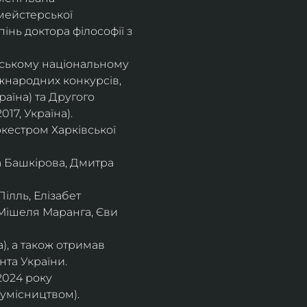
мейстерської 
інь доктора філософії з 
івському національному
іжнародних конкурсів,
раїна) та Другого
17, Україна).
кестром Харківської
а Башкірова, Дмитра
ілль, Елізабет 
 Мішеля Маранга, Єви 
), а також отримав
нта України. 
2024 року 
сумісництвом).