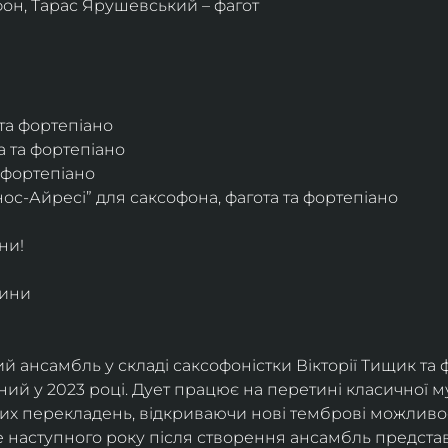
фон, Тарас Ярушевський – фагот
 та фортепіано
а та фортепіано
а фортепіано
ос-Айресі” для саксофона, фагота та фортепіано
ни!
дини
й ансамбль у складі саксофоністки Вікторії Тищик та 
ий у 2023 році. Дует працює на перетині класичної му
ких перекладень, відкриваючи нові темброві можливо
е наступного року після створення ансамбль представи