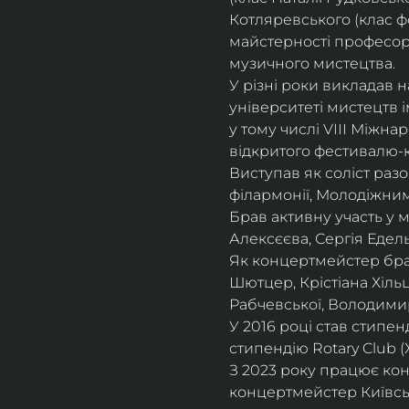
Котляревського (клас ф
майстерності професорки
музичного мистецтва.
У різні роки викладав 
університеті мистецтв 
у тому числі VIII Міжна
відкритого фестивалю-ко
Виступав як соліст раз
філармонії, Молодіжни
Брав активну участь у
Алексєєва, Сергія Едель
Як концертмейстер брав
Шютцер, Крістіана Хіль
Рабчевської, Володими
У 2016 році став стипен
стипендію Rotary Club (
З 2023 року працює кон
концертмейстер Київськ