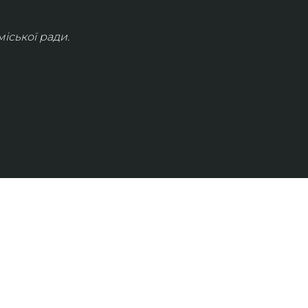
іської ради.
КОНТАКТИ
info@lvivconcert.house
+38 098 871 0180 (лінія 1)