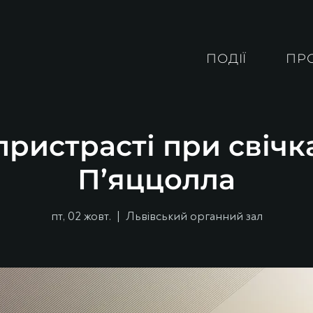
ПОДІЇ
ПР
ристрасті при свічк
П’яццолла
пт, 02 жовт.
  |  
Львівський органний зал