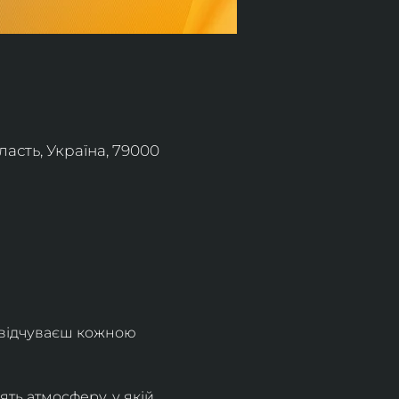
асть, Україна, 79000
 відчуваєш кожною 
ть атмосферу, у якій 