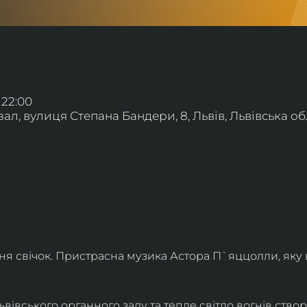
 22:00
л, вулиця Степана Бандери, 8, Львів, Львівська обл
ння свічок. Пристрасна музика Астора П`яццолли, яку
івського органного залу та тепле світло вогнів створя