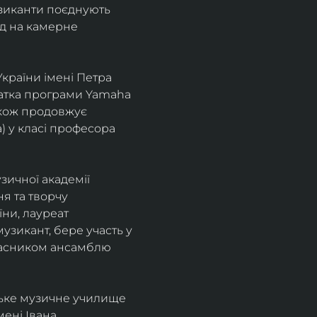
узиканти поєднують 
д на камерне 
країни імені Петра 
іатка програми Yamaha 
також продовжує 
 у класі професора 
зичної академії 
я та творчу 
ни, лауреат 
зикант, бере участь у 
учасником ансамблю 
ське музичне училище 
ені Івана 