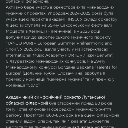
обласній філармонії.
Активно бере участь в оркестрових та міжнародних 
музичних проєктах. Упродовж 2024-2025 років була 
учасницею проєктів академії INSO. У складі оркестру 
ліцею виступала на 35-му Саксонському фестивалі 
Моцарта в Хемніці (Німеччина), а у 2025 році 
долучилася до європейського музичного проєкту 
“TANGO PUR! – European Summer Philharmonic and 
Choir”. У 2026 році взяла участь у майстер-класах 
International Music Academy FORTE у Лієрі (Бельгія).
Є лауреаткою міжнародних конкурсів. На 29-му 
Міжнародному конкурсі Богдана Вархала “Talents for 
Europe” (Дольний Кубін, Словаччина) здобула ІІ 
премію у номінації “Камерна музика” та IV премію у 
номінації “Соло”.
Академічний симфонічний оркестр Луганської 
обласної філармонії
 був створений понад 80 років 
тому і став ключовим осередком музичного життя 
регіону. Протягом 1960–80-х років на сцені філармонії 
ставили відомі опери, такі як "Травіата" Джузеппе 
Верді та "Севільський цирульник"Джоаккіно Россіні. 