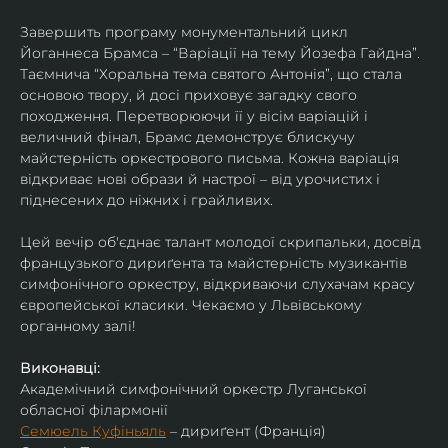
Завершить програму монументальний цикл 
Йоганнеса Брамса – “Варіації на тему Йозефа Гайдна”. 
Таємнича “Хоральна тема святого Антонія”, що стала 
основою твору, й досі приховує загадку свого 
походження. Перетворюючи її у вісім варіацій і 
величний фінал, Брамс демонструє блискучу 
майстерність оркестрового письма. Кожна варіація 
відкриває нові образи й настрої – від урочистих і 
піднесених до ніжних і грайливих. 
Цей вечір об'єднає талант молодої скрипальки, досвід 
французького дириґента та майстерність музикантів 
симфонічного оркестру, відкриваючи слухачам красу 
європейської класики. Чекаємо у Львівському 
органному залі!
Виконавці:
Академічний симфонічний оркестр Луганської 
обласної філармонії
Семюель Куфіньяль
 – дириґент (Франція)