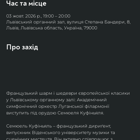
Час та місце
03 жовт. 2026 р., 19:00 – 20:00
Львівський органний зал, вулиця Степана Бандери, 8,
Львів, Львівська область, Україна, 79000
Про захід
Французький шарм і шедеври європейської класики 
у Львівському органному залі: Академічний 
симфонічний оркестр Луганської філармонії 
виступить під орудою Семюеля Куфіньяля.
Семюель Куфіньяль – французький дириґент, 
випускник Віденського університету музики та 
сценічних мистецтв. Він активно співпрацює з 