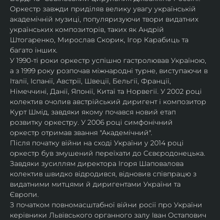
Оркестр завжди приділяв велику увагу українській 
академічній музиці, популяризуючи твори видатних 
українських композиторів, таких як Андрій 
Штогаренко, Мирослав Скорик, Ігор Карабиць та 
багато інших.
У 1990-ті роки оркестр успішно гастролював Україною, 
а з 1999 року розпочав міжнародні турне, виступаючи в 
Італії, Іспанії, Австрії, Швеції, Бельгії, Франції, 
Німеччині, Данії, Японії, Китаї та Норвегії. У 2002 році 
колектив очолив австрійський диригент і композитор 
Курт Шмід, завдяки якому почався новий етап 
розвитку оркестру. У 2006 році симфонічний 
оркестр отримав звання "Академічний".
Після початку війни на сході України у 2014 році 
оркестр був змушений переїхати до Сєвєродонецька. 
Завдяки зусиллям директора Ігоря Шаповалова 
колектив швидко відродився, відновив співпрацю з 
видатними митцями й диригентами України та 
Європи.
З початком повномасштабної війни росії про України 
керівники Львівського органного залу Іван Остапович 