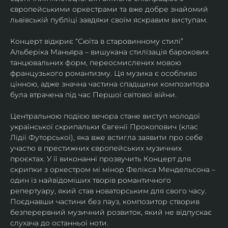
європейськими оркестрами та вже добре знайомий 
львівській публіці завдяки своїм яскравим виступам. 
Концерт відкриє “Сюїта в старовинному стилі” 
Альберіка Маньяра – вишукана стилізація барокових 
танцювальних форм, переосмислених мовою 
французького романтизму. Ця музика є особливо 
цінною, адже значна частина спадщини композитора 
була втрачена під час Першої світової війни. 
Центральною подією вечора стане виступ молодої 
української скрипальки Євгенії Прокопович (клас 
Лідії Футорської), яка вже встигла заявити про себе 
участю в престижних європейських музичних 
проєктах. У її виконанні прозвучить Концерт для 
скрипки з оркестром мі мінор Фелікса Мендельсона – 
один із найвідоміших творів романтичного 
репертуару, який став новаторським для свого часу. 
Поєднавши частини без пауз, композитор створив 
безперервний музичний розвиток, який не відпускає 
слухача до останньої ноти. 