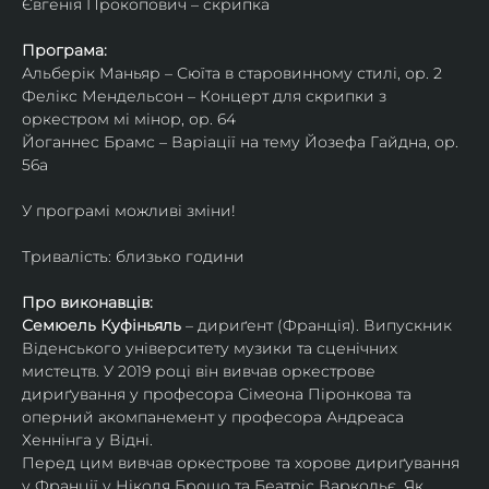
Євгенія Прокопович – скрипка
Програма:
Альберік Маньяр – Сюїта в старовинному стилі, ор. 2
Фелікс Мендельсон – Концерт для скрипки з 
оркестром мі мінор, ор. 64
Йоганнес Брамс – Варіації на тему Йозефа Гайдна, ор. 
56a
У програмі можливі зміни!
Тривалість: близько години
Про виконавців:
Семюель Куфіньяль
 – дириґент (Франція). Випускник 
Віденського університету музики та сценічних 
мистецтв. У 2019 році він вивчав оркестрове 
дириґування у професора Сімеона Піронкова та 
оперний акомпанемент у професора Андреаса 
Хеннінга у Відні.
Перед цим вивчав оркестрове та хорове дириґування 
у Франції у Ніколя Брошо та Беатріс Варкольє. Як 