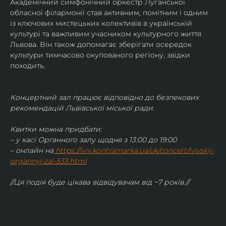
Академічний симфонічний оркестр Луганської 
обласної філармонії став активним, помітним і одним 
із ключових мистецьких колективів в українській 
культурі та важливим учасником культурного життя 
Львова. Він також допомагає зберігати осередок 
культури тимчасово окупованого регіону, звідки 
походить.
Концертний зал працює відповідно до безпекових 
рекомендацій Львівської міської ради.
Квитки можна придбати:
– у касі Органного залу щодня з 13:00 до 19:00
– онлайн на
https://lviv.kontramarka.ua/uk/concert/lvivskij-
organnyj-zal-533.html
//Ця подія буде цікава відвідувачам від ~7 років.//