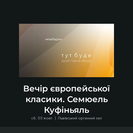
Вечір європейської
класики. Семюель
Куфіньяль
сб, 03 жовт.
  |  
Львівський органний зал