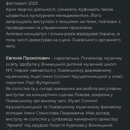
фестивалі 2023.
Крім творчої діяльності, Семюель Куфіньяль також 
цікавиться культурним менеджментом. Його 
запрошують виступати з лекціями на теми, пов’язані з 
проведенням та управлінням проєктами.
Активно концертує і кілька разів відвідував Україну, в 
тому числі дириґував на сцені Львівського органного 
залу. 
Євгенія Прокопович
 – скрипалька. Початкову музичну 
освіту здобула у Вінницькій дитячій музичній школі 
№1. Наразі навчається у Львівському державному 
музичному ліцеї імені Соломії Крушельницької у класі 
скрипки Лідії Футорської.
Як солістка та у складі камерних ансамблів регулярно 
виступає на концертних сценах Львова, зокрема у 
Львівському органному залі, Музеї Соломії 
Крушельницької та Львівському музичному фаховому 
коледжі імені Станіслава Людкевича. Має досвід 
виступу як солістка у супроводі камерного оркестру 
“Арката” під орудою Георгія Куркова у Вінницькій 