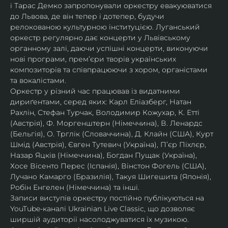
і Тарас Демко запропонували оркестру евакуюватися 
до Львова, де він тепер і дотепер, будучи 
релокованою культурною інституцією. Луганський 
оркестр регулярно дає концерти у Львівському 
органному залі, даючи успішні концерти, виконуючи 
нові програми, прем’єри творів українських 
композиторів та співпрацюючи з хором, органістами 
та вокалістами.
Оркестр у різний час працював із видатними 
дириґентами, серед яких: Карл Еліазберг, Натан 
Рахлін, Стефан Турчак, Володимир Кожухар, К. Етті 
(Австрія), Ф. Моргенштерн (Німеччина), В. Ленардс 
(Бельгія), О. Трглік (Словаччина), Д. Клайн (США), Курт 
Шмід (Австрія), Євген Тутевич (Україна), П’єр Піхлєр, 
Назар Яцків (Німеччина), Богдан Пущак (Україна), 
Хосе Вісенто Перес (Іспанія), Вінстон Фогель (США), 
Лучано Камарго (Бразилія), Такуя Шигешита (Японія), 
Робін Енгелен (Німеччина) та інші.
Записи виступів оркестру постійно публікуються на 
YouTube-каналі Ukrainian Live Classic, що дозволяє 
ширшій аудиторії насолоджуватися їх музикою​.