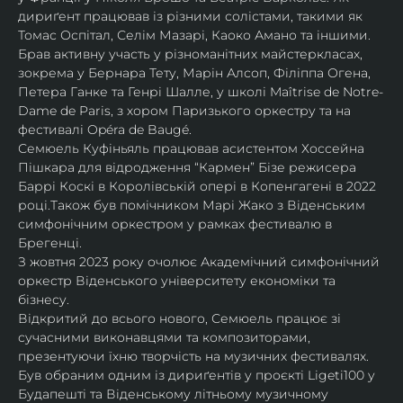
дириґент працював із різними солістами, такими як 
Томас Оспітал, Селім Мазарі, Каоко Амано та іншими. 
Брав активну участь у різноманітних майстеркласах, 
зокрема у Бернара Тету, Марін Алсоп, Філіппа Огена, 
Петера Ганке та Генрі Шалле, у школі Maîtrise de Notre-
Dame de Paris, з хором Паризького оркестру та на 
фестивалі Opéra de Baugé.
Семюель Куфіньяль працював асистентом Хоссейна 
Пішкара для відродження “Кармен” Бізе режисера 
Баррі Коскі в Королівській опері в Копенгагені в 2022 
році.Також був помічником Марі Жако з Віденським 
симфонічним оркестром у рамках фестивалю в 
Брегенці. 
З жовтня 2023 року очолює Академічний симфонічний 
оркестр Віденського університету економіки та 
бізнесу.
Відкритий до всього нового, Семюель працює зі 
сучасними виконавцями та композиторами, 
презентуючи їхню творчість на музичних фестивалях. 
Був обраним одним із дириґентів у проєкті Ligeti100 у 
Будапешті та Віденському літньому музичному 