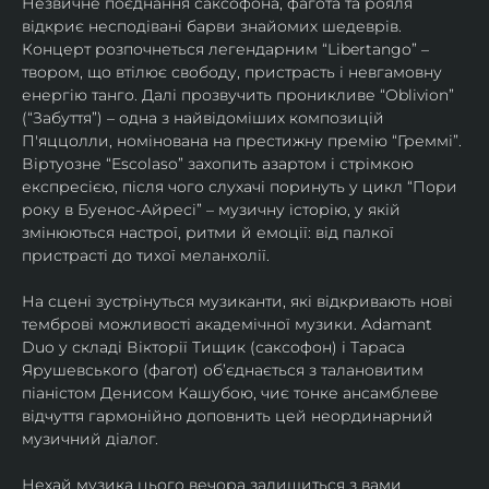
Незвичне поєднання саксофона, фагота та рояля 
відкриє несподівані барви знайомих шедеврів. 
Концерт розпочнеться легендарним “Libertango” – 
твором, що втілює свободу, пристрасть і невгамовну 
енергію танго. Далі прозвучить проникливе “Oblivion” 
(“Забуття”) – одна з найвідоміших композицій 
П'яццолли, номінована на престижну премію “Греммі”. 
Віртуозне “Escolaso” захопить азартом і стрімкою 
експресією, після чого слухачі поринуть у цикл “Пори 
року в Буенос-Айресі” – музичну історію, у якій 
змінюються настрої, ритми й емоції: від палкої 
пристрасті до тихої меланхолії. 
На сцені зустрінуться музиканти, які відкривають нові 
темброві можливості академічної музики. Adamant 
Duo у складі Вікторії Тищик (саксофон) і Тараса 
Ярушевського (фагот) об’єднається з талановитим 
піаністом Денисом Кашубою, чиє тонке ансамблеве 
відчуття гармонійно доповнить цей неординарний 
музичний діалог.
Нехай музика цього вечора залишиться з вами 