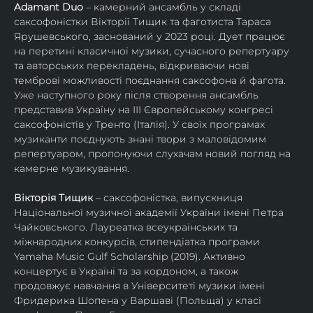
Adamant Duo
 – камерний ансамбль у складі 
саксофоністки Вікторії Тищик та фаготиста Тараса 
Ярушевського, заснований у 2023 році. Дует працює 
на перетині класичної музики, сучасного репертуару 
та авторських перекладень, відкриваючи нові 
темброві можливості поєднання саксофона й фагота. 
Уже наступного року після створення ансамбль 
представив Україну на ІІІ Європейському конгресі 
саксофоністів у Тренто (Італія). У своїх програмах 
музиканти поєднують знані твори з маловідомим 
репертуаром, пропонуючи слухачам новий погляд на 
камерне музикування.
Вікторія Тищик
 – саксофоністка, випускниця 
Національної музичної академії України імені Петра 
Чайковського. Лауреатка всеукраїнських та 
міжнародних конкурсів, стипендіатка програми 
Yamaha Music Gulf Scholarship (2019). Активно 
концертує в Україні та за кордоном, а також 
продовжує навчання в Університеті музики імені 
Фридерика Шопена у Варшаві (Польща) у класі 