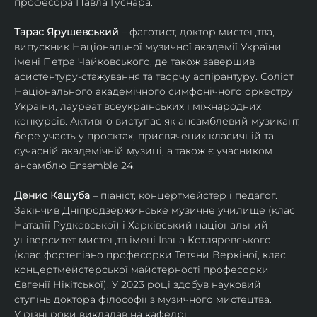
професора Павла Гуснара.
Тарас Ярушевський
 – фаготист, доктор мистецтва, 
випускник Національної музичної академії України 
імені Петра Чайковського, де також завершив 
асистентуру-стажування та творчу аспірантуру. Соліст 
Національного академічного симфонічного оркестру 
України, лауреат всеукраїнських і міжнародних 
конкурсів. Активно виступає як ансамблевий музикант, 
бере участь у проєктах, присвячених класичній та 
сучасній академічній музиці, а також є учасником 
ансамблю Ensemble 24.
Денис Кашуба
 – піаніст, концертмейстер і педагог. 
Закінчив Дніпродзержинське музичне училище (клас 
Наталії Рудковської) і Харківський національний 
університет мистецтв імені Івана Котляревського 
(клас фортепіано професорки Тетяни Веркіної, клас 
концертмейстерської майстерності професорки 
Євгенії Нікітської). У 2023 році здобув науковий 
ступінь доктора філософії з музичного мистецтва.
У різні роки викладав на кафедрі 