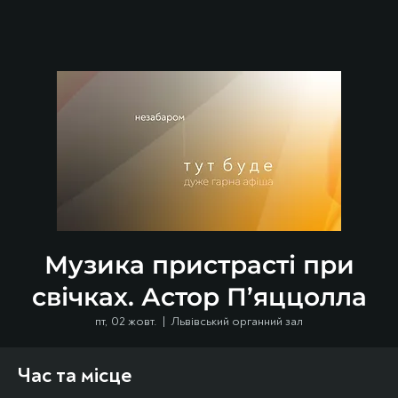
Музика пристрасті при
свічках. Астор П’яццолла
пт, 02 жовт.
  |  
Львівський органний зал
Час та місце