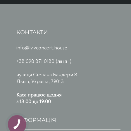
КОНТАКТИ
info@lvivconcert.house
+38 098 871 0180 (лінія 1)
вулиця Степана Бандери 8,
Львів, Україна, 79013
Каса працює щодня
з 13:00 до 19:00
ІНФОРМАЦІЯ