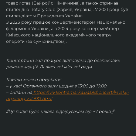
товариства (Байройт, Німеччина), а також отримав
стипендію Rotary Club (Харків, Україна). У 2021 році був 
стипендіатом Президента України. 
З 2023 року працює концертмейстером Національної 
філармонії України, а з 2024 року концертмейстер 
Київського національного академічного театру 
оперети (за сумісництвом).
Концертний зал працює відповідно до безпекових 
рекомендацій Львівської міської ради.
Квитки можна придбати:
– у касі Органного залу щодня з 13:00 до 19:00
– онлайн на
https://lviv.kontramarka.ua/uk/concert/lvivskij-
organnyj-zal-533.html
//Ця подія буде цікава відвідувачам від ~7 років.//