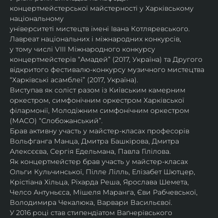
концертмейстерської майстерності у Харківському 
національному
університеті мистецтв імені Івана Котляревського. 
Лавреат національних і міжнародних конкурсів,
у тому числі VIII Міжнародного конкурсу 
концертмейстерів “Амадей” (2017, Україна) та Другого
відкритого фестивалю-конкурсу музичного мистецтва 
“Харківські асамблеї” (2017, Україна).
Виступав як соліст разом із Київським камерним 
оркестром, симфонічним оркестром Харківської
філармонії, Молодіжним симфонічним оркестром 
(МАСО) “Слобожанський”.
Брав активну участь у майстер-класах професорів 
Вольфганга Манца, Дмитра Башкірова, Дмитра
Алексєєва, Сергія Едельмана, Павла Гілілова.
Як концертмейстер брав участь у майстер-класах 
Ольги Кульчинської, Пілле Лілль, Елізабет Шютцер, 
Крістіана Хільца, Ріхарда Реша, Ярослава Шемета, 
Челсо Антуньєса, Мішеля Маранга, Єви Рабчевської, 
Володимира Чекалюка, Варвари Васильєвої.
У 2016 році став стипендіатом Ваґнерівського 