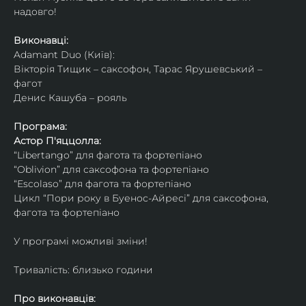
надовго!
Виконавці: 
Adamant Duo (Київ): 
Вікторія Тищик – саксофон, Тарас Ярушевський – 
фагот
Денис Кашуба – рояль
Програма:
Астор П'яццолла:
“Libertango” для фагота та фортепіано
“Oblivion” для саксофона та фортепіано
“Escolaso” для фагота та фортепіано
Цикл “Пори року в Буенос-Айресі” для саксофона, 
фагота та фортепіано
У програмі можливі зміни!
Тривалість: близько години
Про виконавців: