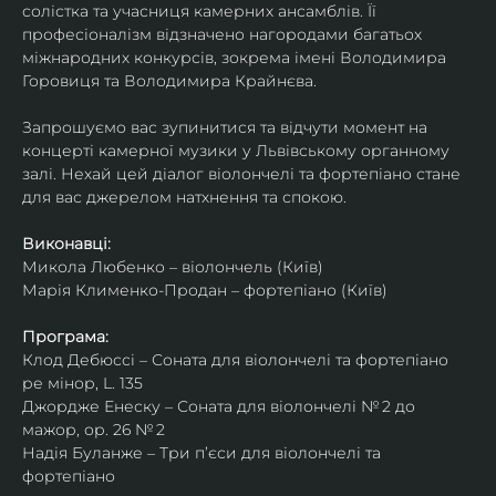
солістка та учасниця камерних ансамблів. Її 
професіоналізм відзначено нагородами багатьох 
міжнародних конкурсів, зокрема імені Володимира 
Горовиця та Володимира Крайнєва.
Запрошуємо вас зупинитися та відчути момент на 
концерті камерної музики у Львівському органному 
залі. Нехай цей діалог віолончелі та фортепіано стане 
для вас джерелом натхнення та спокою.
Виконавці:
Микола Любенко – віолончель (Київ)
Марія Клименко-Продан – фортепіано (Київ)
Програма:
Клод Дебюссі – Соната для віолончелі та фортепіано 
ре мінор, L. 135
Джордже Енеску – Соната для віолончелі № 2 до 
мажор, ор. 26 № 2
Надія Буланже – Три п’єси для віолончелі та 
фортепіано