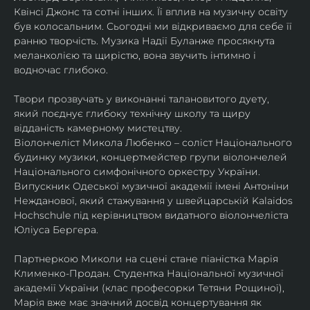
Квінсі Джонс та сотні інших. Її вплив на музичну освіту 
був колосальним. Сьогодні ми відкриваємо для себе її 
ранню творчість. Музика Надії Буланже просякнута 
меланхолією та щирістю, вона звучить інтимно і 
водночас глибоко.
Твори прозвучать у виконанні талановитого дуету, 
який поєднує глибоку технічну школу та щиру 
відданість камерному мистецтву.
Віолончеліст Микола Любенко – соліст Національного 
будинку музики, концертмейстер групи віолончелей 
Національного симфонічного оркестру України. 
Випускник Одеської музичної академії імені Антоніни 
Нежданової, який стажування у швейцарській Kalaidos 
Hochschule під керівництвом видатного віолончеліста 
Юліуса Бергера.
Партнеркою Миколи на сцені стане піаністка Марія 
Клименко-Продан. Студентка Національної музичної 
академії України (клас професорки Тетяни Рощиної), 
Марія вже має значний досвід концертування як 