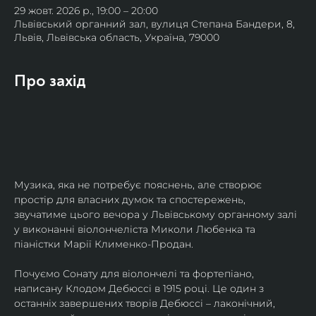
29 жовт. 2026 р., 19:00 – 20:00
Львівський органний зал, вулиця Степана Бандери, 8,
Львів, Львівська область, Україна, 79000
Про захід
Музика, яка не потребує пояснень, але створює 
простір для власних думок та спостережень, 
звучатиме цього вечора у Львівському органному залі 
у виконанні віолончеліста Миколи Любенка та 
піаністки Марії Клименко-Продан.
Почуємо Сонату для віолончелі та фортепіано, 
написану Клодом Дебюссі в 1915 році. Це один з 
останніх завершених творів Дебюссі – лаконічний, 