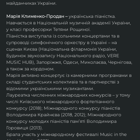
майданчиках України.
Марія Клименко-Продан – 
українська піаністка.
Навчається в Національній музичній академії України, 
у класі професорки Тетяни Рощиної.
Піаністка виступала із сольними концертами та в 
супроводі симфонічного оркестру в Україні – на 
сценах Києва (Національна філармонія України, 
Будинок звукозапису Національного радіо, VERE 
MUSIC HUB), Запоріжжя, Одеси, Миколаєва, Чернігова, 
а також за кордоном.
Марія активно концертує із камерними програмами в 
складі студентських колективів та в партнерстві з 
відомими українськими музикантами.
Лауреатка численних міжнародних конкурсів – у тому 
числі Київського міжнародного фортепіанного 
конкурсу (2018); Міжнародного конкурсу піаністів 
Володимира Крайнєва (2018, 2012); Міжнародного 
конкурсу молодих піаністів пам’яті Володимира 
Горовиця (2013).
Брала участь у міжнародному фестивалі Music in the 