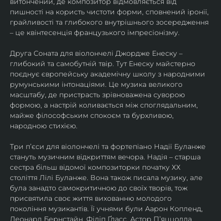
витончений, де композитор відмовляється від 
пишності на користь чистоти форми, сповнений іронії, 
грайливості та глибокого внутрішнього зосередження 
– це квінтесенція французького імпресіонізму.
Друга Соната для віолончелі Джордже Енеску – 
глибокий та самобутній твір. Тут Енеску майстерно 
поєднує європейську академічну школу з народними 
румунськими інтонаціями. Це музика великого 
масштабу, де пристрасть зрівноважена суворою 
формою, а настрій коливається між споглядальним, 
майже філософським спокоєм та бурхливою, 
народною стихією.
Три п’єси для віолончелі та фортепіано Надії Буланже 
стануть музичним відкриттям вечора. Надія – старша 
сестра більш відомої композиторки початку ХХ 
століття Лілі Буланже. Вона також писала музику, але 
була занадто самокритичною до своїх творів, тож 
присвятила своє життя вихованню молодого 
покоління музикантів. Її учнями були Аарон Копленд, 
Леонард Бернстайн, Філіп Ґласс, Астор П’яццолла, 