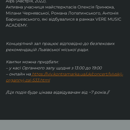
Alps (Австрія, 2022).
Активна учасниця майстеркласів Олексія Гринюка, 
Мілани Чернявської, Романа Лопатинського, Антонія 
Баришевського, які відбувалися в рамках VERE MUSIC 
ACADEMY.
Концертний зал працює відповідно до безпекових 
рекомендацій Львівської міської ради.
Квитки можна придбати:
– у касі Органного залу щодня з 13:00 до 19:00
– онлайн на
https://lviv.kontramarka.ua/uk/concert/lvivskij-
organnyj-zal-533.html
//Ця подія буде цікава відвідувачам від ~7 років.//