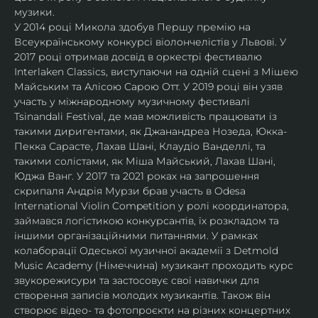
музики.
У 2014 році Микола здобув Першу премію на 
Всеукраїнському конкурсі віолончелістів у Львові. У 
2017 році отримав досвід в оркестрі фестивалю 
Interlaken Classics, виступаючи на одній сцені з Мішею 
Майським та Алісою Сарою Отт. У 2019 році він узяв 
участь у міжнародному музичному фестивалі 
Tsinandali Festival, де мав можливість працювати із 
такими диригентами, як Джанандреа Нозеда, Юкка-
Пекка Сарасте, Лахав Шані, Клаудіо Ванделлі, та 
такими солістами, як Міша Майський, Лахав Шані, 
Юджа Ванг. У 2017 та 2021 роках на запрошення 
скрипаля Андрія Мурзи брав участь в Odesa 
International Violin Competition у ролі координатора, 
займався логістикою конкурсантів, їх розкладом та 
іншими організаційними питаннями. У рамках 
колаборації Одеської музичної академії з Detmold 
Music Academy (Німеччина) музикант проходить курс 
звукорежисури та застосовує свої навички для 
створення записів молодих музикантів. Також він 
створює відео- та фотопроєкти на різних концертних 