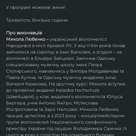
У програмі можливі зміни!
Тривалість: близько години
Про виконавців:
Микола Любенко – 
український віолончеліст. 
Народився в місті Кривий Ріг. У віці п’яти років почав 
займатися на скрипці в Інни Вальової, а згодом – на 
віолончелі в Ельвіри Зайцевої. Закінчив Одеську 
спеціалізовану музичну школу імені Петра 
Столярського, навчаючись у Віктора Молдаванова та 
Павла Купіна, та Одеську музичну академію (клас 
Валерія Казакова). На другому курсі Микола вступив 
до приватної академії Kalaidos hochschule 
(Швейцарія), у клас видатного віолончеліста Юліуса 
Бергера, учня Антоніо Янігро, Мстислава 
Ростроповича та Зари Нелсової. Микола Любенко 
працює артистом, а з 2023 року – концертмейстером 
групи віолончелей Національного симфонічного 
оркестру України під орудою Володимира Сіренка. Із 
цього ж року є солістом Національного будинку 