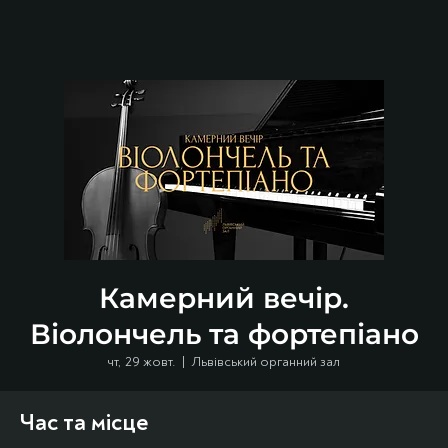
Камерний вечір.
Віолончель та фортепіано
чт, 29 жовт.
  |  
Львівський органний зал
Час та місце