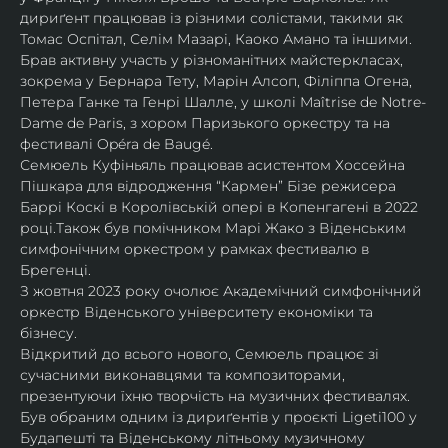
дириґент працював із різними солістами, такими як 
Томас Оспітал, Селім Мазарі, Каоко Амано та іншими. 
Брав активну участь у різноманітних майстеркласах, 
зокрема у Бернара Тету, Марін Алсоп, Філіппа Огена, 
Петера Ганке та Генрі Шалле, у школі Maîtrise de Notre-
Dame de Paris, з хором Паризького оркестру та на 
фестивалі Opéra de Baugé.
Семюель Куфіньяль працював асистентом Хоссейна 
Пішкара для відродження “Кармен” Бізе режисера 
Баррі Коскі в Королівській опері в Копенгагені в 2022 
році.Також був помічником Марі Жако з Віденським 
симфонічним оркестром у рамках фестивалю в 
Брегенці. 
З жовтня 2023 року очолює Академічний симфонічний 
оркестр Віденського університету економіки та 
бізнесу.
Відкритий до всього нового, Семюель працює зі 
сучасними виконавцями та композиторами, 
презентуючи їхню творчість на музичних фестивалях. 
Був обраним одним із дириґентів у проєкті Ligeti100 у 
Будапешті та Віденському літньому музичному 