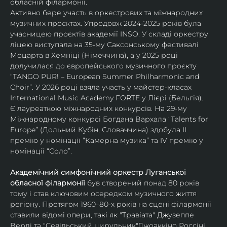
обласній філармонії.
Активно бере участь в оркестрових та міжнародних 
музичних проєктах. Упродовж 2024-2025 років була 
учасницею проєктів академії INSO. У складі оркестру 
ліцею виступала на 35-му Саксонському фестивалі 
Моцарта в Хемніці (Німеччина), а у 2025 році 
долучилася до європейського музичного проєкту 
“TANGO PUR! – European Summer Philharmonic and 
Choir”. У 2026 році взяла участь у майстер-класах 
International Music Academy FORTE у Лієрі (Бельгія).
Є лауреаткою міжнародних конкурсів. На 29-му 
Міжнародному конкурсі Богдана Вархала “Talents for 
Europe” (Дольний Кубін, Словаччина) здобула ІІ 
премію у номінації “Камерна музика” та IV премію у 
номінації “Соло”.
Академічний симфонічний оркестр Луганської 
обласної філармонії
 був створений понад 80 років 
тому і став ключовим осередком музичного життя 
регіону. Протягом 1960–80-х років на сцені філармонії 
ставили відомі опери, такі як "Травіата" Джузеппе 
Верді та "Севільський цирульник"Джоаккіно Россіні. 