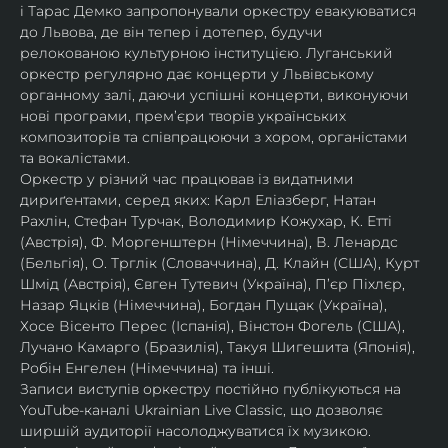
і Тарас Демко запропонували оркестру евакуюватися 
до Львова, де він тепер і дотепер, будучи 
релокованою культурною інституцією. Луганський 
оркестр регулярно дає концерти у Львівському 
органному залі, даючи успішні концерти, виконуючи 
нові програми, прем’єри творів українських 
композиторів та співпрацюючи з хором, органістами 
та вокалістами.
Оркестр у різний час працював із видатними 
дириґентами, серед яких: Карл Еліазберг, Натан 
Рахлін, Стефан Турчак, Володимир Кожухар, К. Етті 
(Австрія), Ф. Моргенштерн (Німеччина), В. Ленардс 
(Бельгія), О. Трглік (Словаччина), Д. Клайн (США), Курт 
Шмід (Австрія), Євген Тутевич (Україна), П’єр Піхлєр, 
Назар Яцків (Німеччина), Богдан Пущак (Україна), 
Хосе Вісенто Перес (Іспанія), Вінстон Фогель (США), 
Лучано Камарго (Бразилія), Такуя Шигешита (Японія), 
Робін Енгелен (Німеччина) та інші.
Записи виступів оркестру постійно публікуються на 
YouTube-каналі Ukrainian Live Classic, що дозволяє 
ширшій аудиторії насолоджуватися їх музикою​.