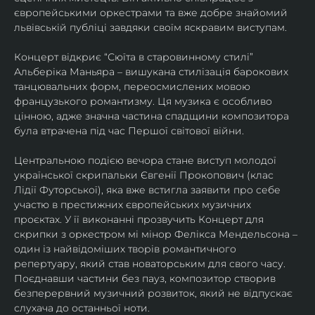
європейськими оркестрами та вже добре знайомий 
львівській публіці завдяки своїм яскравим виступам. 
Концерт відкриє “Сюїта в старовинному стилі” 
Альберіка Маньяра – вишукана стилізація барокових 
танцювальних форм, переосмислених мовою 
французького романтизму. Ця музика є особливо 
цінною, адже значна частина спадщини композитора 
була втрачена під час Першої світової війни. 
Центральною подією вечора стане виступ молодої 
української скрипальки Євгенії Прокопович (клас 
Лідії Футорської), яка вже встигла заявити про себе 
участю в престижних європейських музичних 
проєктах. У її виконанні прозвучить Концерт для 
скрипки з оркестром мі мінор Фелікса Мендельсона – 
один із найвідоміших творів романтичного 
репертуару, який став новаторським для свого часу. 
Поєднавши частини без пауз, композитор створив 
безперервний музичний розвиток, який не відпускає 
слухача до останньої ноти. 