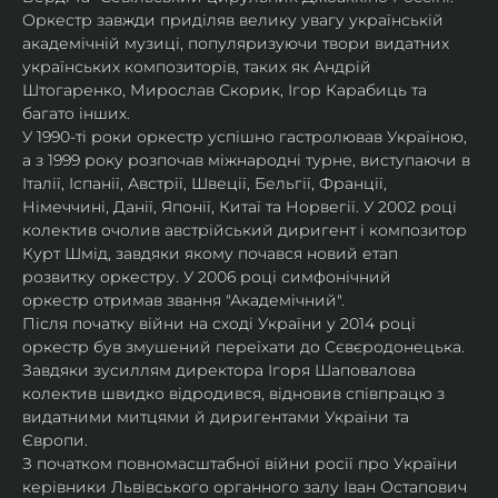
Оркестр завжди приділяв велику увагу українській 
академічній музиці, популяризуючи твори видатних 
українських композиторів, таких як Андрій 
Штогаренко, Мирослав Скорик, Ігор Карабиць та 
багато інших.
У 1990-ті роки оркестр успішно гастролював Україною, 
а з 1999 року розпочав міжнародні турне, виступаючи в 
Італії, Іспанії, Австрії, Швеції, Бельгії, Франції, 
Німеччині, Данії, Японії, Китаї та Норвегії. У 2002 році 
колектив очолив австрійський диригент і композитор 
Курт Шмід, завдяки якому почався новий етап 
розвитку оркестру. У 2006 році симфонічний 
оркестр отримав звання "Академічний".
Після початку війни на сході України у 2014 році 
оркестр був змушений переїхати до Сєвєродонецька. 
Завдяки зусиллям директора Ігоря Шаповалова 
колектив швидко відродився, відновив співпрацю з 
видатними митцями й диригентами України та 
Європи.
З початком повномасштабної війни росії про України 
керівники Львівського органного залу Іван Остапович 