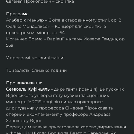
Євгенія Прокопович – скрипка
Програма:
Альберік Маньяр – Сюїта в старовинному стилі, ор. 2
Фелікс Мендельсон – Концерт для скрипки з 
оркестром мі мінор, ор. 64
Йоганнес Брамс – Варіації на тему Йозефа Гайдна, ор. 
56a
У програмі можливі зміни!
Тривалість: близько години
Про виконавців:
Семюель Куфіньяль
 – дириґент (Франція). Випускник 
Віденського університету музики та сценічних 
мистецтв. У 2019 році він вивчав оркестрове 
дириґування у професора Сімеона Піронкова та 
оперний акомпанемент у професора Андреаса 
Хеннінга у Відні.
Перед цим вивчав оркестрове та хорове дириґування 
у Франції у Ніколя Брошо та Беатріс Варкольє. Як 