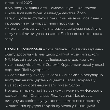
фестивалі 2023.
Крім творчої діяльності, Семюель Куфіньяль також 
цікавиться культурним менеджментом. Його 
запрошують виступати з лекціями на теми, пов’язані з 
проведенням та управлінням проєктами.
Активно концертує і кілька разів відвідував Україну, в 
тому числі дириґував на сцені Львівського органного 
залу. 
Євгенія Прокопович
 – скрипалька. Початкову музичну 
освіту здобула у Вінницькій дитячій музичній школі 
№1. Наразі навчається у Львівському державному 
музичному ліцеї імені Соломії Крушельницької у класі 
скрипки Лідії Футорської.
Як солістка та у складі камерних ансамблів регулярно 
виступає на концертних сценах Львова, зокрема у 
Львівському органному залі, Музеї Соломії 
Крушельницької та Львівському музичному фаховому 
коледжі імені Станіслава Людкевича. Має досвід 
виступу як солістка у супроводі камерного оркестру 
“Арката” під орудою Георгія Куркова у Вінницькій 