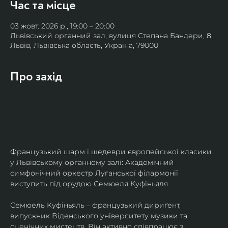
Час та місце
03 жовт. 2026 р., 19:00 – 20:00
Львівський органний зал, вулиця Степана Бандери, 8,
Львів, Львівська область, Україна, 79000
Про захід
Французький шарм і шедеври європейської класики 
у Львівському органному залі: Академічний 
симфонічний оркестр Луганської філармонії 
виступить під орудою Семюеля Куфіньяля.
Семюель Куфіньяль – французький дириґент, 
випускник Віденського університету музики та 
сценічних мистецтв. Він активно співпрацює з 