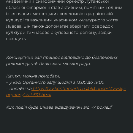
Академічний симфонічний оркестр Луганської 
обласної філармонії став активним, помітним і одним 
із ключових мистецьких колективів в українській 
культурі та важливим учасником культурного життя 
Львова. Він також допомагає зберігати осередок 
культури тимчасово окупованого регіону, звідки 
походить.
Концертний зал працює відповідно до безпекових 
рекомендацій Львівської міської ради.
Квитки можна придбати:
– у касі Органного залу щодня з 13:00 до 19:00
– онлайн на
https://lviv.kontramarka.ua/uk/concert/lvivskij-
organnyj-zal-533.html
//Ця подія буде цікава відвідувачам від ~7 років.//