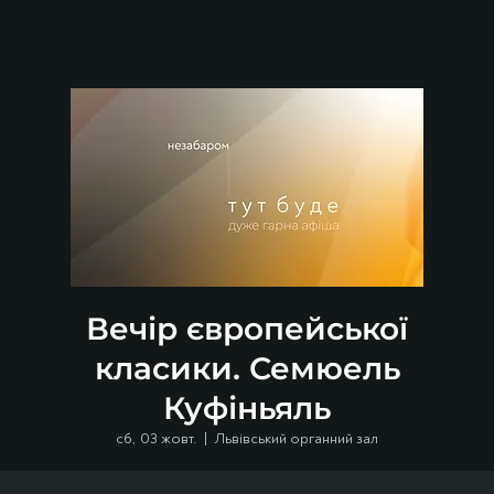
Вечір європейської
класики. Семюель
Куфіньяль
сб, 03 жовт.
  |  
Львівський органний зал