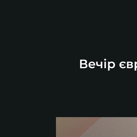
Вечір єв