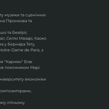
ту музики та сценічних 
на Піронкова та 
шо та Беатріс 
л, Селім Мазарі, Каоко 
а у Бернара Тету, 
otre-Dame de Paris, з 
 “Кармен” Бізе 
був помічником Марі 
ніверситету економіки 
композиторами, 
ому літньому 