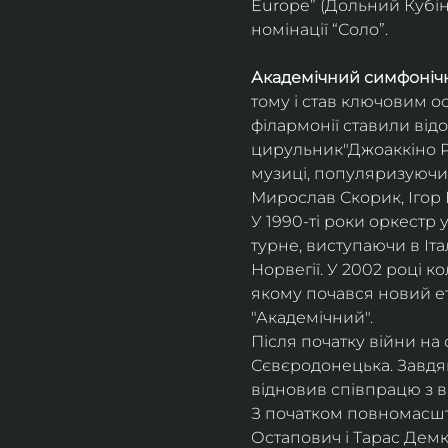
Europe” (Дольний Кубін,
номінації “Соло”.
Академічний симфонічн
тому і став ключовим о
філармонії ставили відо
цирульник"Джоаккіно Ро
музиці, популяризуючи 
Мирослав Скорик, Ігор 
У 1990-ті роки оркестр 
турне, виступаючи в Італії
Норвегії. У 2002 році 
якому почався новий ет
"Академічний".
Після початку війни на 
Сєвєродонецька. Завдя
відновив співпрацю з 
З початком повномасшта
Остапович і Тарас Демк