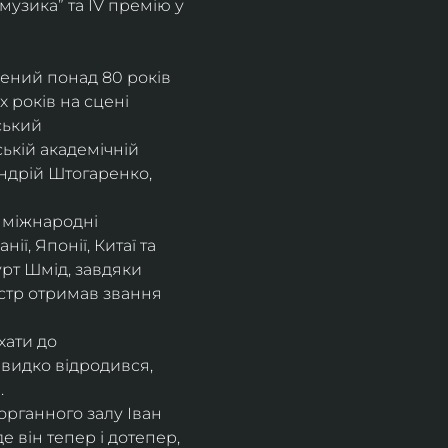
музика” та IV премію у 
рений понад 80 років 
 років на сцені 
ський 
ькій академічній 
ндрій Штогаренко, 
 міжнародні 
нії, Японії, Китаї та 
рт Шмід, завдяки 
стр отримав звання 
хати до 
видко відродився, 
.
рганного залу Іван 
 він тепер і дотепер, 