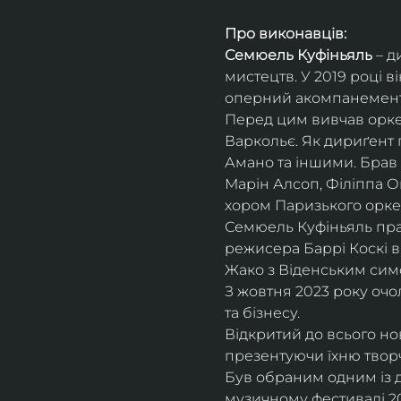
Про виконавців:
Семюель Куфіньяль
 – 
мистецтв. У 2019 році 
оперний акомпанемент 
Перед цим вивчав оркес
Варкольє. Як дириґент п
Амано та іншими. Брав 
Марін Алсоп, Філіппа Ог
хором Паризького оркес
Семюель Куфіньяль пра
режисера Баррі Коскі в
Жако з Віденським сим
З жовтня 2023 року оч
та бізнесу.
Відкритий до всього н
презентуючи їхню творч
Був обраним одним із ди
музичному фестивалі 20