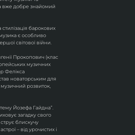
а вже добре знайомий 
 стилізація барокових 
узика є особливо 
ршої світової війни. 
генії Прокопович (клас 
ропейських музичних 
р Фелікса 
став новаторським для 
 музичний розвиток, 
тему Йозефа Гайдна”. 
иховує загадку свого 
нструє блискучу 
трої – від урочистих і 