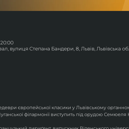
 20:00
л, вулиця Степана Бандери, 8, Львів, Львівська обл
деври європейської класики у Львівському органному
уганської філармонії виступить під орудою Семюеля 
анцузький дириґент, випускник Віденського універси