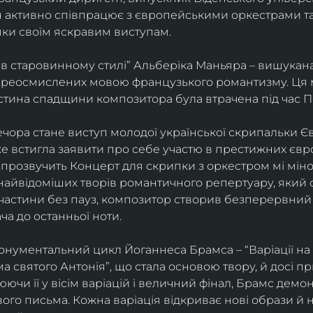
ін активно співпрацює з європейськими оркестрами т
яки своїм яскравим виступам. 
 в старовинному стилі” Альберіка Маньяра – вишукана
реосмислених мовою французького романтизму. Ця м
стина спадщини композитора була втрачена під час Пе
ора стане виступ молодої української скрипальки Єв
 вже встигла заявити про себе участю в престижних єв
ні прозвучить Концерт для скрипки з оркестром мі міно
найвідоміших творів романтичного репертуару, який 
 частини без пауз, композитор створив безперервний
ча до останньої ноти. 
нументальний цикл Йоганнеса Брамса – “Варіації на 
 святого Антонія”, що стала основою твору, й досі пр
чи її у вісім варіацій і величний фінал, Брамс демо
го письма. Кожна варіація відкриває нові образи й нас