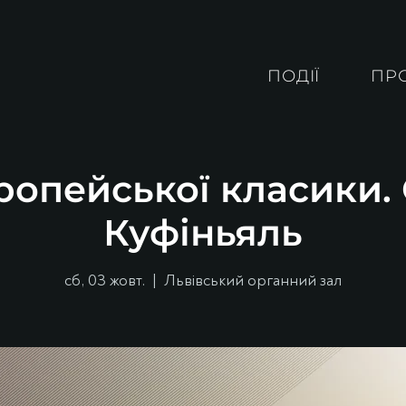
ПОДІЇ
ПР
ропейської класики
Куфіньяль
сб, 03 жовт.
  |  
Львівський органний зал