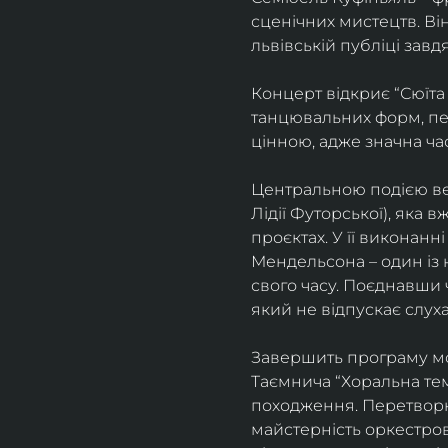
сценічних мистецтв. В
львівській публіці завд
Концерт відкриє “Сюїта
танцювальних форм, пе
цінною, адже значна ча
Центральною подією веч
Лідії Футорської), яка
проєктах. У її виконан
Мендельсона – один із 
свого часу. Поєднавши
який не відпускає слуха
Завершить програму мо
Таємнича “Хоральна тема
походження. Перетворюю
майстерність оркестрово