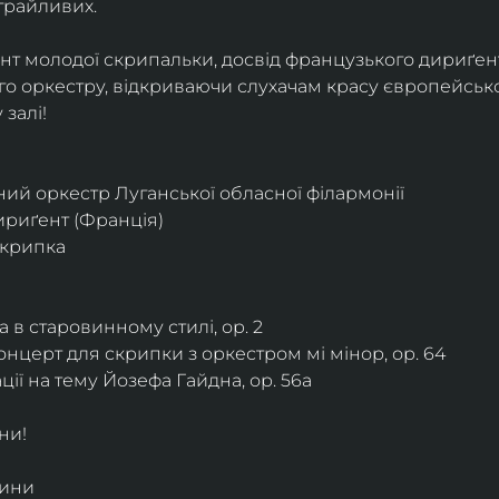
грайливих. 
ант молодої скрипальки, досвід французького дириґент
о оркестру, відкриваючи слухачам красу європейської
залі!
ий оркестр Луганської обласної філармонії
дириґент (Франція)
скрипка
 в старовинному стилі, ор. 2
нцерт для скрипки з оркестром мі мінор, ор. 64
ії на тему Йозефа Гайдна, ор. 56a
ни!
дини