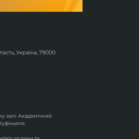
асть, Україна, 79000
 залі: Академічний 
Куфіньяля.
тету музики та 