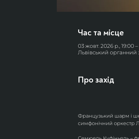
Час та місце
03 жовт. 2026 р., 19:00 –
Львівський органний за
Про захід
Французький шарм і ше
симфонічний оркестр Л
Семюель Куфіньяль – фр