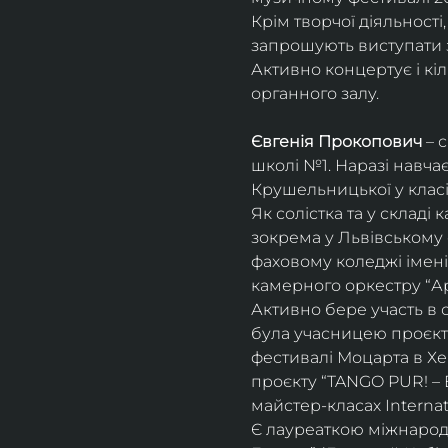
Крім творчої діяльност
запрошують виступати з
Активно концертує і кіл
органного залу. 
Євгенія Прокопович
 – 
школі №1. Наразі навча
Крушельницької у класі 
Як солістка та у склад
зокрема у Львівському 
фаховому коледжі імені 
камерного оркестру “Ар
Активно бере участь в 
була учасницею проєкті
фестивалі Моцарта в Хе
проєкту “TANGO PUR! – E
майстер-класах Internat
Є лауреаткою міжнародн