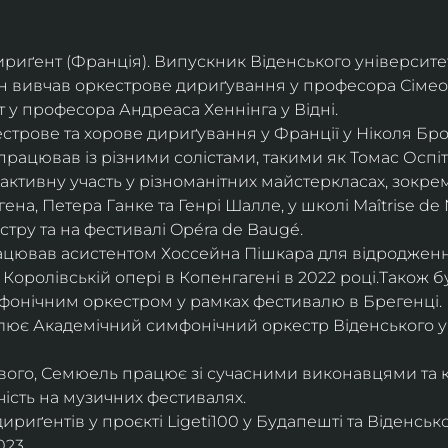
дириґент (Франція). Випускник Віденського університе
він вивчав оркестрове дириґування у професора Сімео
у професора Андреаса Хеннінга у Відні.
трове та хорове дириґування у Франції у Ніколя Бро
рацював із різними солістами, такими як Томас Оспіта
активну участь у різноманітних майстеркласах, зокрем
ена, Петера Ганке та Генрі Шалле, у школі Maîtrise de N
тру та на фестивалі Opéra de Baugé.
цював асистентом Хоссейна Пішкара для відродження
 Королівській опері в Копенгагені в 2022 році.Також 
фонічним оркестром у рамках фестивалю в Брегенці. 
олює Академічний симфонічний оркестр Віденського у
ового, Семюель працює зі сучасними виконавцями та 
ість на музичних фестивалях. 
риґентів у проєкті Ligeti100 у Будапешті та Віденськ
23.