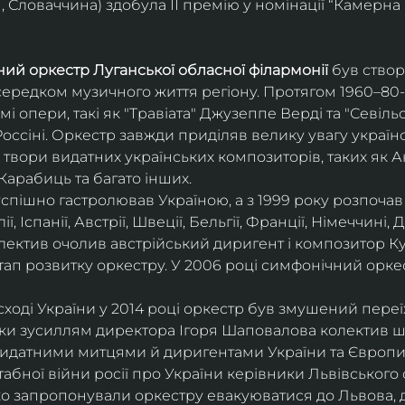
 Словаччина) здобула ІІ премію у номінації “Камерна 
ий оркестр Луганської обласної філармонії
 був ство
середком музичного життя регіону. Протягом 1960–80-х
мі опери, такі як "Травіата" Джузеппе Верді та "Севіль
ссіні. Оркестр завжди приділяв велику увагу українс
твори видатних українських композиторів, таких як А
Карабиць та багато інших.
успішно гастролював Україною, а з 1999 року розпочав
, Іспанії, Австрії, Швеції, Бельгії, Франції, Німеччині, Да
колектив очолив австрійський диригент і композитор Ку
ап розвитку оркестру. У 2006 році симфонічний орке
сході України у 2014 році оркестр був змушений переї
ки зусиллям директора Ігоря Шаповалова колектив ш
видатними митцями й диригентами України та Європи
бної війни росії про України керівники Львівського о
о запропонували оркестру евакуюватися до Львова, де