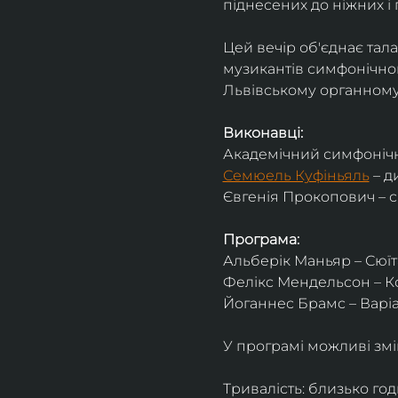
піднесених до ніжних і 
Цей вечір об'єднає тал
музикантів симфонічног
Львівському органному 
Виконавці:
Академічний симфонічн
Семюель Куфіньяль
 – 
Євгенія Прокопович – 
Програма:
Альберік Маньяр – Сюїта
Фелікс Мендельсон – Ко
Йоганнес Брамс – Варіац
У програмі можливі змі
Тривалість: близько го