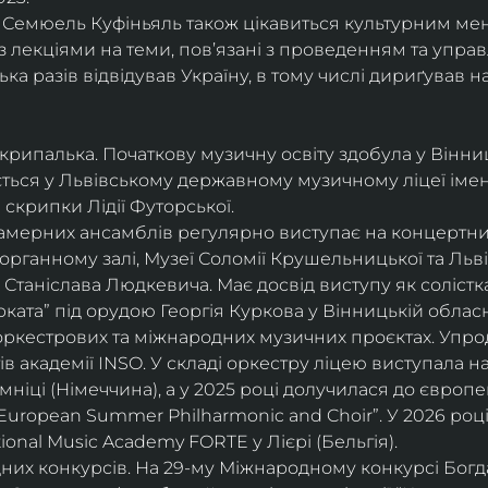
і, Семюель Куфіньяль також цікавиться культурним м
 лекціями на теми, пов’язані з проведенням та упра
ька разів відвідував Україну, в тому числі дириґував н
скрипалька. Початкову музичну освіту здобула у Вінни
ється у Львівському державному музичному ліцеї імені
скрипки Лідії Футорської.
і камерних ансамблів регулярно виступає на концертни
органному залі, Музеї Соломії Крушельницької та Ль
Станіслава Людкевича. Має досвід виступу як солістка
ката” під орудою Георгія Куркова у Вінницькій обласн
оркестрових та міжнародних музичних проєктах. Упро
в академії INSO. У складі оркестру ліцею виступала н
мніці (Німеччина), а у 2025 році долучилася до європ
uropean Summer Philharmonic and Choir”. У 2026 році 
ional Music Academy FORTE у Лієрі (Бельгія).
их конкурсів. На 29-му Міжнародному конкурсі Богдан