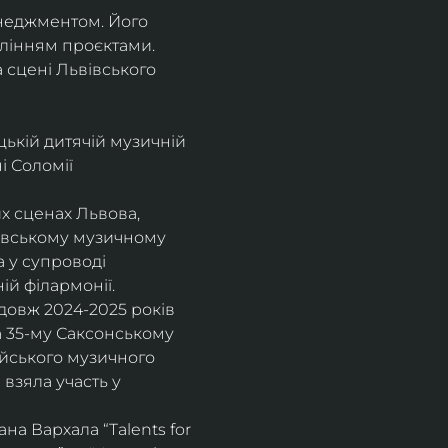
енеджментом. Його 
влінням проєктами.
а сцені Львівського 
цькій дитячій музичній 
 Соломії 
х сценах Львова, 
вівському музичному 
 у супроводі 
ій філармонії.
довж 2024-2025 років 
а 35-му Саксонському 
ейського музичного 
взяла участь у 
а Вархала “Talents for 