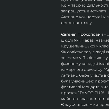
Крім творчої діяльност
запрошують виступати з
Активно концертує і кіл
органного залу. 
Євгенія Прокопович
 – 
школі №1. Наразі навча
Крушельницької у класі 
Як солістка та у склад
зокрема у Львівському 
фаховому коледжі імені 
камерного оркестру “Ар
Активно бере участь в 
була учасницею проєкті
фестивалі Моцарта в Хе
проєкту “TANGO PUR! – E
майстер-класах Internat
Є лауреаткою міжнародн