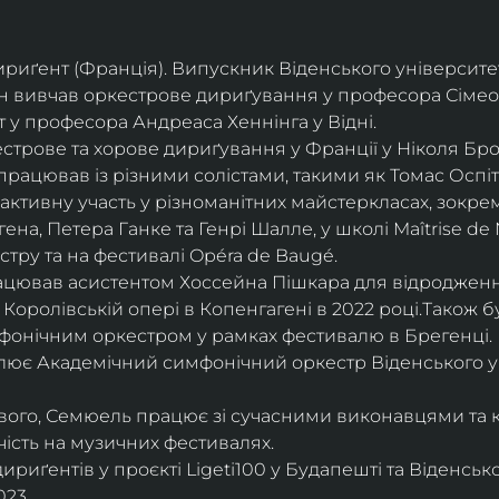
дириґент (Франція). Випускник Віденського університе
він вивчав оркестрове дириґування у професора Сімео
у професора Андреаса Хеннінга у Відні.
трове та хорове дириґування у Франції у Ніколя Бро
рацював із різними солістами, такими як Томас Оспіта
активну участь у різноманітних майстеркласах, зокрем
ена, Петера Ганке та Генрі Шалле, у школі Maîtrise de N
тру та на фестивалі Opéra de Baugé.
цював асистентом Хоссейна Пішкара для відродження
 Королівській опері в Копенгагені в 2022 році.Також 
фонічним оркестром у рамках фестивалю в Брегенці. 
олює Академічний симфонічний оркестр Віденського у
ового, Семюель працює зі сучасними виконавцями та 
ість на музичних фестивалях. 
риґентів у проєкті Ligeti100 у Будапешті та Віденськ
23.