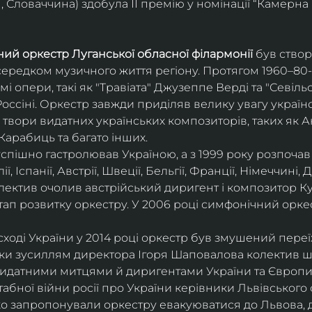
 Словаччина) здобула ІІ премію у номінації “Камерна 
ий оркестр Луганської обласної філармонії
 був ство
середком музичного життя регіону. Протягом 1960–80-х
мі опери, такі як "Травіата" Джузеппе Верді та "Севіль
ссіні. Оркестр завжди приділяв велику увагу українс
твори видатних українських композиторів, таких як А
Карабиць та багато інших.
успішно гастролював Україною, а з 1999 року розпочав
, Іспанії, Австрії, Швеції, Бельгії, Франції, Німеччині, Да
колектив очолив австрійський диригент і композитор Ку
ап розвитку оркестру. У 2006 році симфонічний орке
сході України у 2014 році оркестр був змушений переї
ки зусиллям директора Ігоря Шаповалова колектив ш
видатними митцями й диригентами України та Європи
бної війни росії про України керівники Львівського о
о запропонували оркестру евакуюватися до Львова, де