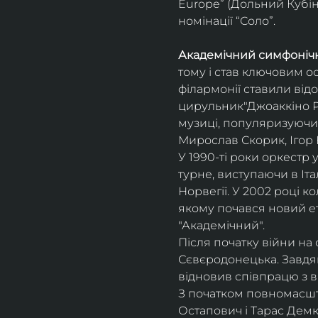
Europe” (Дольний Кубін,
номінації “Соло”.
Академічний симфонічн
тому і став ключовим о
філармонії ставили відо
цирульник"Джоаккіно Ро
музиці, популяризуючи 
Мирослав Скорик, Ігор 
У 1990-ті роки оркестр 
турне, виступаючи в Італії
Норвегії. У 2002 році 
якому почався новий ет
"Академічний".
Після початку війни на 
Сєвєродонецька. Завдя
відновив співпрацю з 
З початком повномасшта
Остапович і Тарас Демк