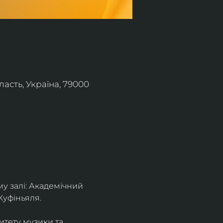
асть, Україна, 79000
 залі: Академічний 
Куфіньяля.
тету музики та 