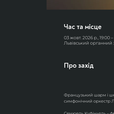
Час та місце
03 жовт. 2026 р., 19:00 –
Львівський органний за
Про захід
Французький шарм і ше
симфонічний оркестр Л
Семюель Куфіньяль – фр