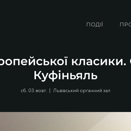
ПОДІЇ
ПР
ропейської класики
Куфіньяль
сб, 03 жовт.
  |  
Львівський органний зал