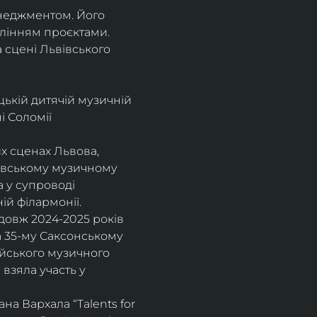
енеджментом. Його 
влінням проєктами.
а сцені Львівського 
цькій дитячій музичній 
 Соломії 
х сценах Львова, 
вівському музичному 
 у супроводі 
ій філармонії.
довж 2024-2025 років 
а 35-му Саксонському 
ейського музичного 
взяла участь у 
а Вархала “Talents for 