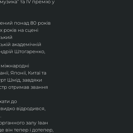
музика” та IV премію у 
рений понад 80 років 
 років на сцені 
ський 
ькій академічній 
ндрій Штогаренко, 
 міжнародні 
нії, Японії, Китаї та 
рт Шмід, завдяки 
стр отримав звання 
хати до 
видко відродився, 
.
рганного залу Іван 
 він тепер і дотепер, 