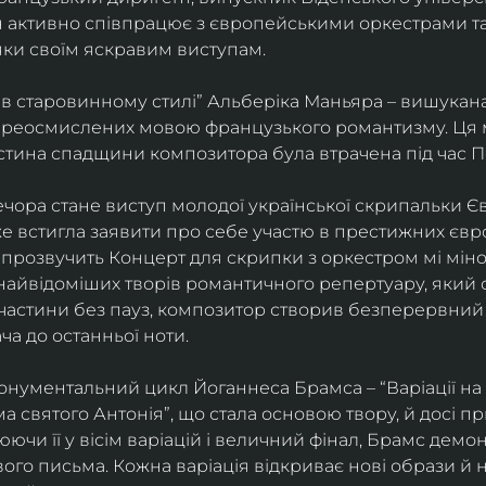
ін активно співпрацює з європейськими оркестрами т
яки своїм яскравим виступам. 
 в старовинному стилі” Альберіка Маньяра – вишукана
реосмислених мовою французького романтизму. Ця м
стина спадщини композитора була втрачена під час Пе
ора стане виступ молодої української скрипальки Єв
 вже встигла заявити про себе участю в престижних єв
ні прозвучить Концерт для скрипки з оркестром мі міно
найвідоміших творів романтичного репертуару, який 
 частини без пауз, композитор створив безперервний
ча до останньої ноти. 
нументальний цикл Йоганнеса Брамса – “Варіації на 
 святого Антонія”, що стала основою твору, й досі пр
чи її у вісім варіацій і величний фінал, Брамс демо
го письма. Кожна варіація відкриває нові образи й нас