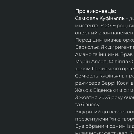
Про виконавців:
Семюель Куфіньяль
 – 
мистецтв. У 2019 році 
оперний акомпанемент 
Перед цим вивчав оркес
Варкольє. Як дириґент п
Амано та іншими. Брав 
Марін Алсоп, Філіппа Ог
хором Паризького оркес
Семюель Куфіньяль пра
режисера Баррі Коскі в
Жако з Віденським сим
З жовтня 2023 року оч
та бізнесу.
Відкритий до всього н
презентуючи їхню творч
Був обраним одним із ди
музичному фестивалі 20