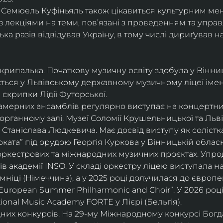
і, Семюель Куфіньяль також цікавиться культурним м
 лекціями на теми, пов’язані з проведенням та упра
ька разів відвідував Україну, в тому числі дириґував н
скрипалька. Початкову музичну освіту здобула у Вінни
ється у Львівському державному музичному ліцеї імені
скрипки Лідії Футорської.
і камерних ансамблів регулярно виступає на концертни
органному залі, Музеї Соломії Крушельницької та Ль
Станіслава Людкевича. Має досвід виступу як солістка
ката” під орудою Георгія Куркова у Вінницькій обласн
оркестрових та міжнародних музичних проєктах. Упро
в академії INSO. У складі оркестру ліцею виступала н
мніці (Німеччина), а у 2025 році долучилася до європ
uropean Summer Philharmonic and Choir”. У 2026 році 
ional Music Academy FORTE у Лієрі (Бельгія).
их конкурсів. На 29-му Міжнародному конкурсі Богдан