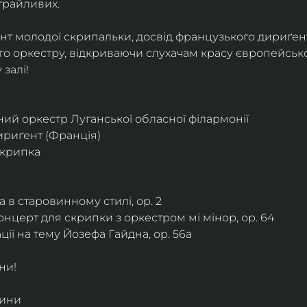
грайливих. 
ант молодої скрипальки, досвід французького дириґент
о оркестру, відкриваючи слухачам красу європейської
залі!
ий оркестр Луганської обласної філармонії
дириґент (Франція)
скрипка
 в старовинному стилі, ор. 2
нцерт для скрипки з оркестром мі мінор, ор. 64
ії на тему Йозефа Гайдна, ор. 56a
ни!
дини