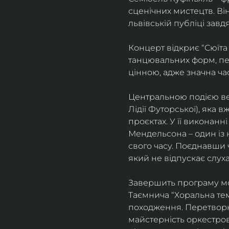
сценічних мистецтв. В
львівській публіці завд
Концерт відкриє “Сюїта
танцювальних форм, пе
цінною, адже значна ча
Центральною подією веч
Лідії Футорської), яка
проєктах. У її виконан
Мендельсона – один із 
свого часу. Поєднавши
який не відпускає слуха
Завершить програму мо
Таємнича “Хоральна тема
походження. Перетворюю
майстерність оркестрово