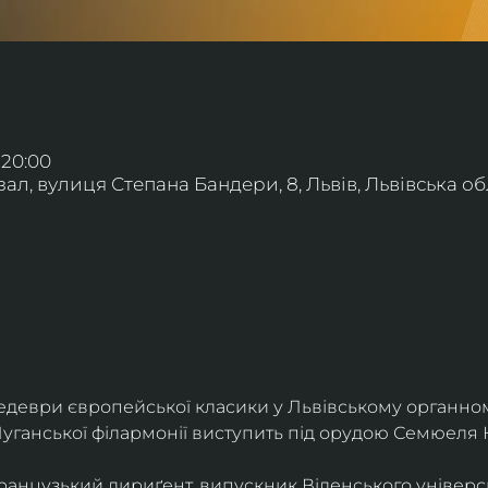
 20:00
л, вулиця Степана Бандери, 8, Львів, Львівська обл
деври європейської класики у Львівському органному
уганської філармонії виступить під орудою Семюеля 
анцузький дириґент, випускник Віденського універси