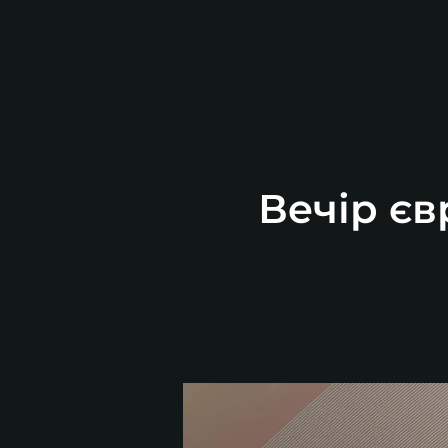
Вечір єв