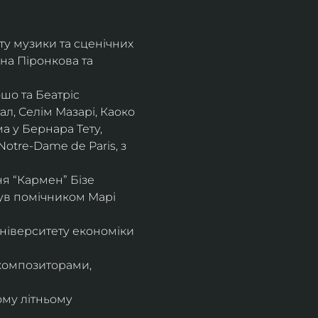
ту музики та сценічних 
на Піронкова та 
шо та Беатріс 
л, Селім Мазарі, Каоко 
а у Бернара Тету, 
otre-Dame de Paris, з 
 “Кармен” Бізе 
був помічником Марі 
ніверситету економіки 
композиторами, 
ому літньому 