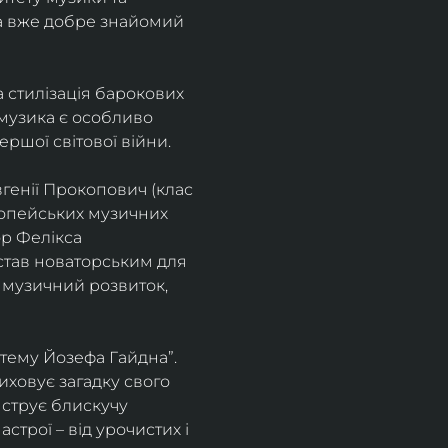
а вже добре знайомий 
 стилізація барокових 
узика є особливо 
ршої світової війни. 
генії Прокопович (клас 
ропейських музичних 
р Фелікса 
став новаторським для 
 музичний розвиток, 
тему Йозефа Гайдна”. 
иховує загадку свого 
нструє блискучу 
трої – від урочистих і 