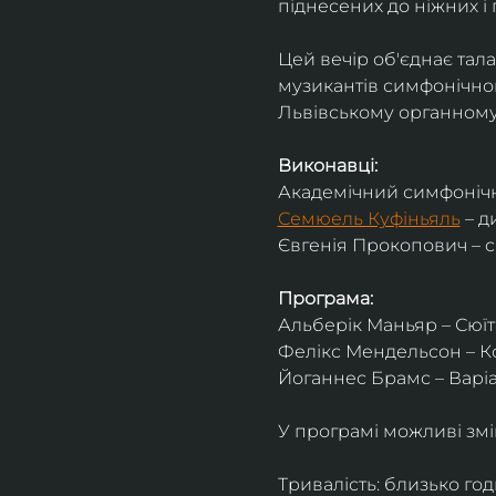
піднесених до ніжних і 
Цей вечір об'єднає тал
музикантів симфонічног
Львівському органному 
Виконавці:
Академічний симфонічн
Семюель Куфіньяль
 – 
Євгенія Прокопович – 
Програма:
Альберік Маньяр – Сюїта
Фелікс Мендельсон – Ко
Йоганнес Брамс – Варіац
У програмі можливі змі
Тривалість: близько го