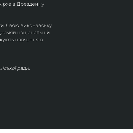
рхе в Дрездені, у 
ки. Свою виконавську 
деській національній 
жують навчання в 
іської ради.