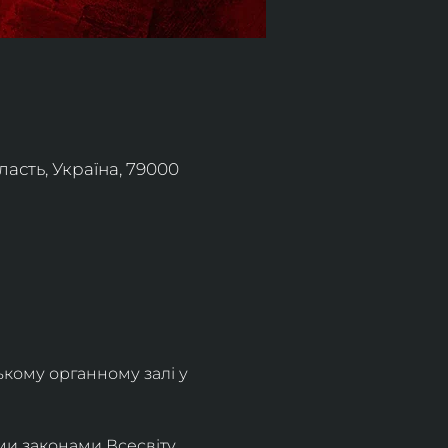
асть, Україна, 79000
ькому органному залі у 
и законами Всесвіту. 