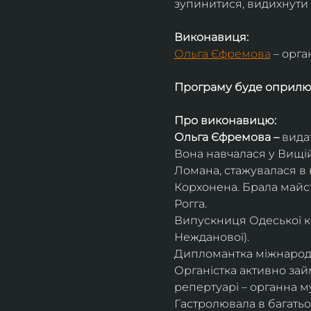
зупинитися, видихнути 
Виконавиця:
Ольга Єфремова
 – орга
Програму буде оприл
Про виконавицю:
Ольга Єфремова – 
вида
Вона навчалася у Вищій
Ломана, стажувалася в 
Корхонена. Брала майсте
Рогга.
Випускниця Одеської ко
Нежданової).
Дипломантка міжнародни
Органістка активно займ
репертуарі – органна м
Гастролювала в багатьох 