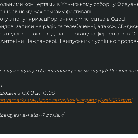
сольними концертами в Ульмському соборі, у Фрауенкі
а щорічному Бахівському фестивалі.
ту з популяризації органного мистецтва в Одесі.
дові записи на радіо та телебаченні, а також CD-дис
 з педагогічною – веде клас органу та фортепіано в О
і Антоніни Нежданової. ЇЇ випускники успішно продов
відповідно до безпекових рекомендацій Львівської м
:
щодня з 13:00 до 19:00
.kontramarka.ua/uk/concert/lvivskij-organnyj-zal-533.html
ідвідувачам від ~7 років.//