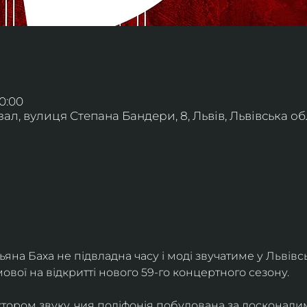
20:00
л, вулиця Степана Бандери, 8, Львів, Львівська обл
яна Баха не підвладна часу і моді звучатиме у Львівс
вої на відкритті нового 59-го концертного сезону.
ктором звуку, чия поліфонія побудована за досконалим