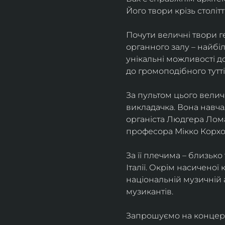
Його твори крізь столітт
Почути величні твори г
органного залу – найбіл
унікальні можливості д
до громоподібного тутті
За пультом цього велич
викладачка. Вона навча
органіста Людгера Лома
професора Мікко Корхо
За її плечима – близько 
Італії. Окрім насиченої
національній музичній 
музикантів.
Запрошуємо на концерт, 