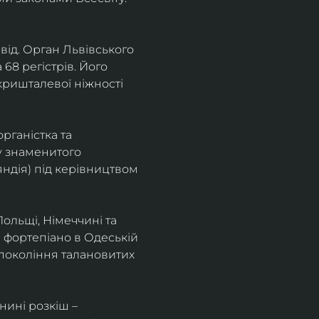
від. Орган Львівського 
68 регістрів. Його 
кришталевої ніжності 
ганістка та 
у знаменитого 
ндія) під керівництвом 
Польщі, Німеччині та 
а фортепіано в Одеській 
покоління талановитих 
нині розкіш – 