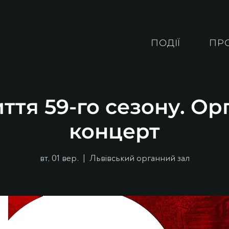
ПОДІЇ
ПР
ття 59-го сезону. О
концерт
вт, 01 вер.
  |  
Львівський органний зал