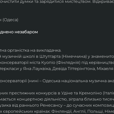
очистити думки та зарядитися мистецтвом. Відкриває
н (Одеса)
юднено незабаром
тна органістка на викладачка.
 музичній школі в Штутгарта (Німеччина) у знаменито
консерваторії міста Куопіо (Фінляднія) під керівницт
ркласи у Яна Лауквіка, Девіда Тіттерінгтона, Міхаеля
нсерваторії (нині – Одеська національна музична ака
х престижних конкурсів в Удіне та Кремоліно (Італія
ається концертною діяльністю, зіграла близько тисячі 
узика від раннього Ренесансу – до сучасних композиц
європейських країнах: Фінляндії, Англії, Польщі, Німечч