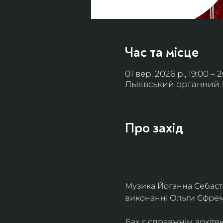
Час та місце
01 вер. 2026 р., 19:00 – 
Львівський органний за
Про захід
Музика Йоганна Себасть
виконанні Ольги Єфремо
Бах є справжнім архіте