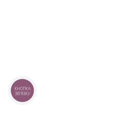
UKRAINIAN LIVE
Наша команда з 2019 року реалізує загальнонаці
стратегію промоції української музики Ukrainian L
це:
–
Ukrainian Live Classic
– перший у світі мобільни
українською класикою, медіаплатформа зі стаття
композиторів та твори.
–
YouTube-канал Ukrainian Live Classic
– професій
української музики та українських музикантів.
–
Ukrainian Scores
– онлайн-бібліотека нот украї
КНОПКА
ЗВ'ЯЗКУ
композиторів.