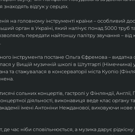
я знаходять відгук у серцях.
енія на головному інструменті країни – особливий дос
ьший орган в Україні, який налічує понад 5000 труб та 
озволяють передати найтоншу палітру звучання – від 
.
ного інструмента постане Ольга Єфремова – видатна ор
лася у Вищій музичній школі в Штутгарті (Німеччина) 
на та стажувалася в консерваторії міста Куопіо (Фінля
нена.
тисячі сольних концертів, гастролі у Фінляндії, Англії, 
 концертної діяльності, виконавиця веде клас органу т
академії імені Антоніни Нежданової, виховуючи нове 
де час ніби сповільнюється, а музика дарує рідкісну 