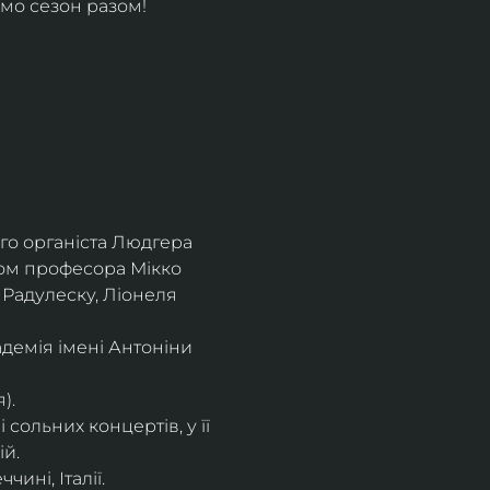
мо сезон разом!
го органіста Людгера 
вом професора Мікко 
 Радулеску, Ліонеля 
демія імені Антоніни 
).
сольних концертів, у її 
ій.
ині, Італії.