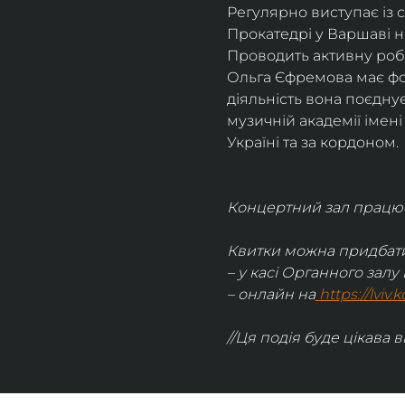
Регулярно виступає із 
Прокатедрі у Варшаві н
Проводить активну робо
Ольга Єфремова має фон
діяльність вона поєднує
музичній академії імен
Україні та за кордоном.
Концертний зал працює 
Квитки можна придбати
– у касі Органного залу 
– онлайн на
https://lviv
//Ця подія буде цікава в