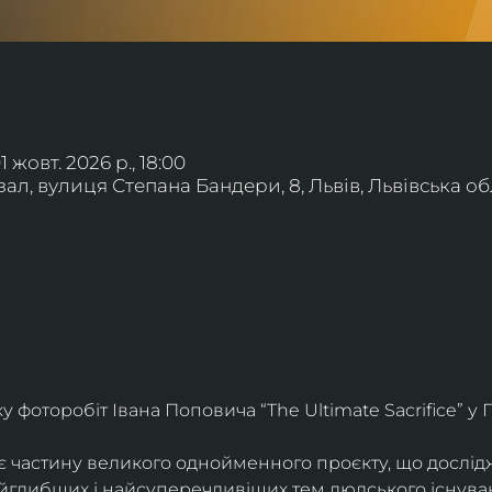
01 жовт. 2026 р., 18:00
л, вулиця Степана Бандери, 8, Львів, Львівська обл
фоторобіт Івана Поповича “The Ultimate Sacrifice” у Г
є частину великого однойменного проєкту, що дослід
айглибших і найсуперечливіших тем людського існува