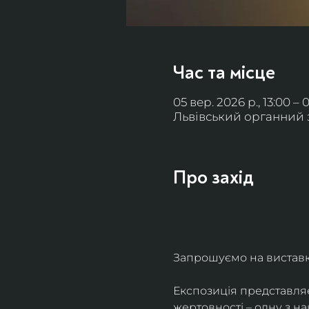
Час та місце
05 вер. 2026 р., 13:00 – 
Львівський органний за
Про захід
Запрошуємо на виставку 
Експозиція представля
жертовності – одну з н