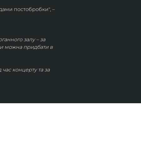
дами постобробки", – 
рганного залу – за 
ки можна придбати в 
час концерту та за 
КОНТАКТИ