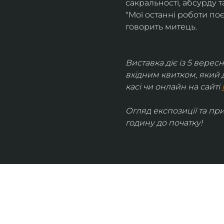
сакральності, абсурду та
"Мої останні роботи поє
говорить митець.
Виставка діє із 5 вересн
вхідним квитком, який 
касі чи онлайн на сайті 
Огляд експозиції та пр
годину до початку!
UKRAINIAN LIVE