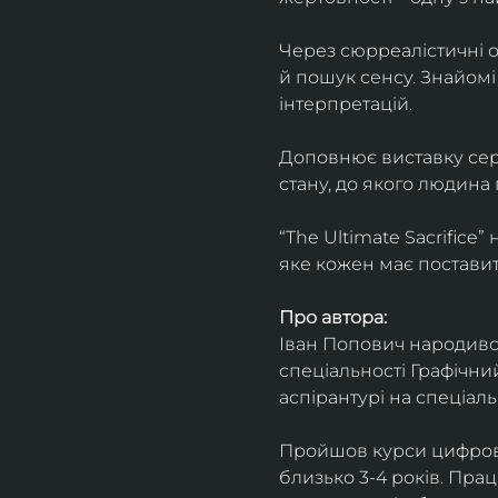
Через сюрреалістичні о
й пошук сенсу. Знайомі
інтерпретацій.
Доповнює виставку серія
стану, до якого людина
“The Ultimate Sacrifice
яке кожен має поставит
Про автора:
Іван Попович народився 
спеціальності Графічний
аспірантурі на спеціал
Пройшов курси цифрово
близько 3-4 років. Пра