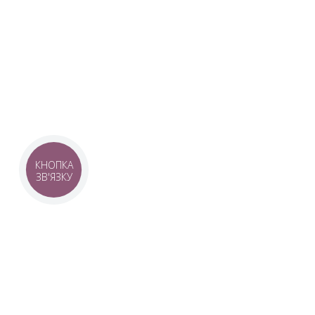
Наша команда з 2019 року реалізує загальнонаці
стратегію промоції української музики Ukrainian L
це:
–
Ukrainian Live Classic
– перший у світі мобільни
українською класикою, медіаплатформа зі стаття
композиторів та твори.
–
YouTube-канал Ukrainian Live Classic
– професій
української музики та українських музикантів.
–
Ukrainian Scores
– онлайн-бібліотека нот украї
композиторів.
КНОПКА
ЗВ'ЯЗКУ