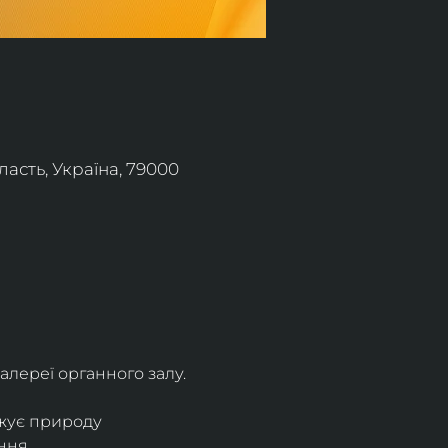
асть, Україна, 79000
алереї органного залу.
жує природу 
ння.