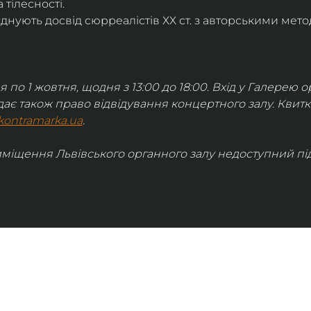
 тілесності.
днують досвід сюрреалістів ХХ ст. з авторськими мето
я по 1 жовтня, щодня з 13:00 до 18:00. Вхід у Галерею о
дає також право відвідування концертного залу. Квит
kontramarka.ua
.
иміщення Львівського органного залу недоступний під 
ІНФОРМАЦІЯ