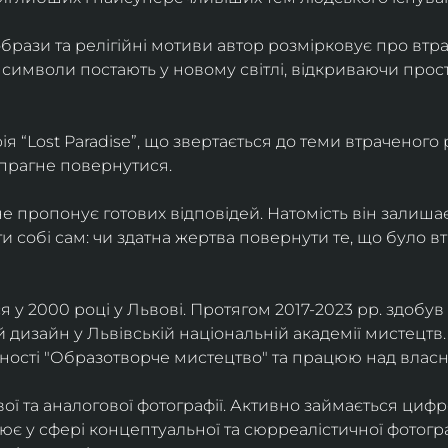
брази та релігійні мотиви автор розмірковує про втрат
 символи постають у новому світлі, відкриваючи прост
 “Lost Paradise”, що звертається до теми втраченого ра
 прагне повернутися.
” не пропонує готових відповідей. Натомість він залиша
и собі сам: чи здатна жертва повернути те, що було в
у 2000 році у Львові. Протягом 2017-2023 рр. здобув с
 дизайн у Львівській національній академії мистецтв.
ьності "Образотворче мистецтво" та працюю над влас
ї та аналогової фотографії. Активно займається циф
цює у сфері концептуальної та сюрреалістичної фотогр