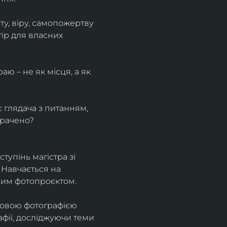
у, віру, самопожертву 
ір для власних 
ю – не як місця, а як 
є глядача з питанням, 
трачено?
тупінь магістра зі 
 Навчається на 
ним фотопроєктом.
ровою фотографією 
афії, досліджуючи теми 