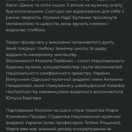
Квінсі Джонс та сотні інших. Її вплив на музичну освіту 
був колосальним. Сьогодні ми відкриваємо для себе її 
ранню творчість. Музика Надії Буланже просякнута 
меланхолією та щирістю, вона звучить інтимно і 
водночас глибоко.
Твори прозвучать у виконанні талановитого дуету, 
який поєднує глибоку технічну школу та щиру 
відданість камерному мистецтву.
Віолончеліст Микола Любенко – соліст Національного 
будинку музики, концертмейстер групи віолончелей 
Національного симфонічного оркестру України. 
Випускник Одеської музичної академії імені Антоніни 
Нежданової, який стажування у швейцарській Kalaidos 
Hochschule під керівництвом видатного віолончеліста 
Юліуса Бергера.
Партнеркою Миколи на сцені стане піаністка Марія 
Клименко-Продан. Студентка Національної музичної 
академії України (клас професорки Тетяни Рощиної), 
Марія вже має значний досвід концертування як 