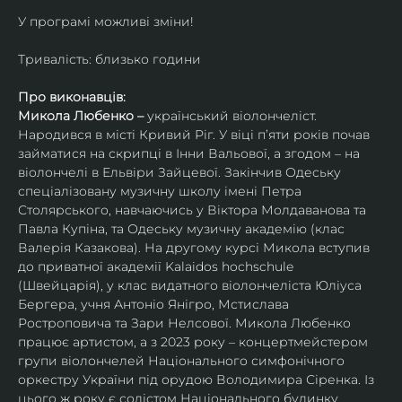
У програмі можливі зміни!
Тривалість: близько години
Про виконавців:
Микола Любенко – 
український віолончеліст. 
Народився в місті Кривий Ріг. У віці п’яти років почав 
займатися на скрипці в Інни Вальової, а згодом – на 
віолончелі в Ельвіри Зайцевої. Закінчив Одеську 
спеціалізовану музичну школу імені Петра 
Столярського, навчаючись у Віктора Молдаванова та 
Павла Купіна, та Одеську музичну академію (клас 
Валерія Казакова). На другому курсі Микола вступив 
до приватної академії Kalaidos hochschule 
(Швейцарія), у клас видатного віолончеліста Юліуса 
Бергера, учня Антоніо Янігро, Мстислава 
Ростроповича та Зари Нелсової. Микола Любенко 
працює артистом, а з 2023 року – концертмейстером 
групи віолончелей Національного симфонічного 
оркестру України під орудою Володимира Сіренка. Із 
цього ж року є солістом Національного будинку 