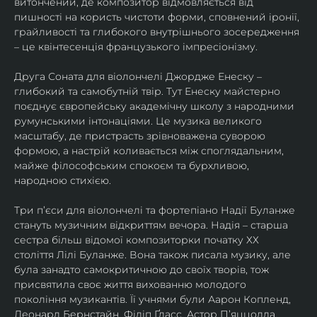
витончений, де композитор відмовляється від 
пишності на користь чистоти форми, сповнений іронії, 
грайливості та глибокого внутрішнього зосередження 
– це квінтесенція французького імпресіонізму.
Друга Соната для віолончелі Джордже Енеску – 
глибокий та самобутній твір. Тут Енеску майстерно 
поєднує європейську академічну школу з народними 
румунськими інтонаціями. Це музика великого 
масштабу, де пристрасть зрівноважена суворою 
формою, а настрій коливається між споглядальним, 
майже філософським спокоєм та бурхливою, 
народною стихією.
Три п’єси для віолончелі та фортепіано Надії Буланже 
стануть музичним відкриттям вечора. Надія – старша 
сестра більш відомої композиторки початку ХХ 
століття Лілі Буланже. Вона також писала музику, але 
була занадто самокритичною до своїх творів, тож 
присвятила своє життя вихованню молодого 
покоління музикантів. Її учнями були Аарон Копленд, 
Леонард Бернстайн, Філіп Ґласс, Астор П’яццолла, 