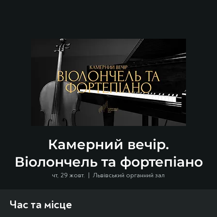
Камерний вечір.
Віолончель та фортепіано
чт, 29 жовт.
  |  
Львівський органний зал
Час та місце