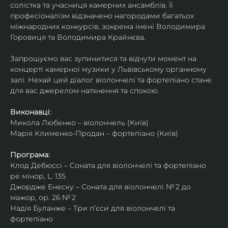
солістка та учасниця камерних ансамблів. Її 
професіоналізм відзначено нагородами багатьох 
міжнародних конкурсів, зокрема імені Володимира 
Горовиця та Володимира Крайнєва.
Запрошуємо вас зупинитися та відчути момент на 
концерті камерної музики у Львівському органному 
залі. Нехай цей діалог віолончелі та фортепіано стане 
для вас джерелом натхнення та спокою.
Виконавці:
Микола Любенко – віолончель (Київ)
Марія Клименко-Продан – фортепіано (Київ)
Програма:
Клод Дебюссі – Соната для віолончелі та фортепіано 
ре мінор, L. 135
Джордже Енеску – Соната для віолончелі № 2 до 
мажор, ор. 26 № 2
Надія Буланже – Три п’єси для віолончелі та 
фортепіано