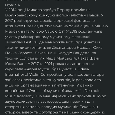
музики.
У 2014 році Микола здобув Першу премію на 
Всеукраїнському конкурсі віолончелістів у Львові. У 
2017 році отримав досвід в оркестрі фестивалю 
Interlaken Classics, виступаючи на одній сцені з Мішею 
Майським та Алісою Сарою Отт. У 2019 році він узяв 
участь у міжнародному музичному фестивалі 
Tsinandali Festival, де мав можливість працювати із 
такими диригентами, як Джанандреа Нозеда, Юкка-
Пекка Сарасте, Лахав Шані, Клаудіо Ванделлі, та 
такими солістами, як Міша Майський, Лахав Шані, 
Юджа Ванг. У 2017 та 2021 роках на запрошення 
скрипаля Андрія Мурзи брав участь в Odesa 
International Violin Competition у ролі координатора, 
займався логістикою конкурсантів, їх розкладом та 
іншими організаційними питаннями. У рамках 
колаборації Одеської музичної академії з Detmold 
Music Academy (Німеччина) музикант проходить курс 
звукорежисури та застосовує свої навички для 
створення записів молодих музикантів. Також він 
створює відео- та фотопроєкти на різних концертних 