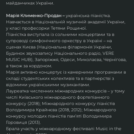
майданчиках України.
Марія Клименко-Продан – 
українська піаністка.
Навчається в Національній музичній академії України, 
у класі професорки Тетяни Рощиної.
Піаністка виступала із сольними концертами та в 
супроводі симфонічного оркестру в Україні – на 
сценах Києва (Національна філармонія України, 
Будинок звукозапису Національного радіо, VERE 
MUSIC HUB), Запоріжжя, Одеси, Миколаєва, Чернігова, 
а також за кордоном.
Марія активно концертує із камерними програмами в 
складі студентських колективів та в партнерстві з 
відомими українськими музикантами.
Лауреатка численних міжнародних конкурсів – у тому 
числі Київського міжнародного фортепіанного 
конкурсу (2018); Міжнародного конкурсу піаністів 
Володимира Крайнєва (2018, 2012); Міжнародного 
конкурсу молодих піаністів пам’яті Володимира 
Горовиця (2013).
Брала участь у міжнародному фестивалі Music in the 