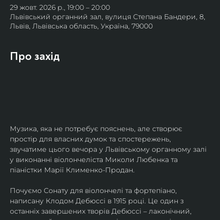
29 жовт. 2026 р., 19:00 – 20:00
Львівський органний зал, вулиця Степана Бандери, 8,
Львів, Львівська область, Україна, 79000
Про захід
Музика, яка не потребує пояснень, але створює 
простір для власних думок та спостережень, 
звучатиме цього вечора у Львівському органному залі 
у виконанні віолончеліста Миколи Любенка та 
піаністки Марії Клименко-Продан.
Почуємо Сонату для віолончелі та фортепіано, 
написану Клодом Дебюссі в 1915 році. Це один з 
останніх завершених творів Дебюссі – лаконічний, 