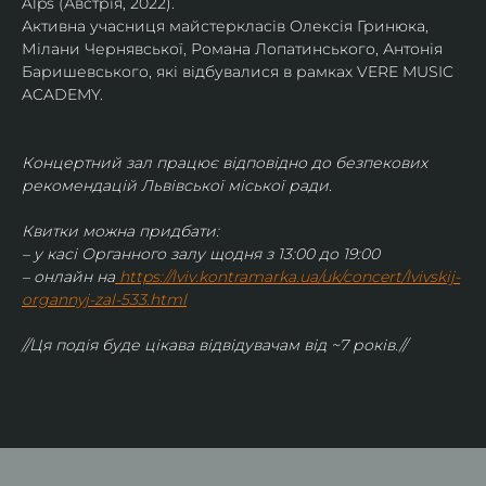
Alps (Австрія, 2022).
Активна учасниця майстеркласів Олексія Гринюка, 
Мілани Чернявської, Романа Лопатинського, Антонія 
Баришевського, які відбувалися в рамках VERE MUSIC 
ACADEMY.
Концертний зал працює відповідно до безпекових 
рекомендацій Львівської міської ради.
Квитки можна придбати:
– у касі Органного залу щодня з 13:00 до 19:00
– онлайн на
https://lviv.kontramarka.ua/uk/concert/lvivskij-
organnyj-zal-533.html
//Ця подія буде цікава відвідувачам від ~7 років.//