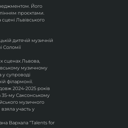
енеджментом. Його 
влінням проєктами.
а сцені Львівського 
цькій дитячій музичній 
 Соломії 
х сценах Львова, 
вівському музичному 
 у супроводі 
ій філармонії.
довж 2024-2025 років 
а 35-му Саксонському 
ейського музичного 
взяла участь у 
а Вархала “Talents for 