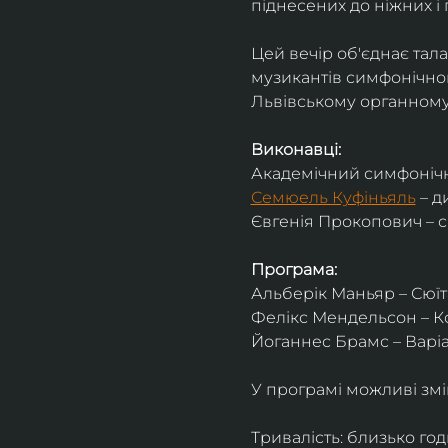
піднесених до ніжних і 
Цей вечір об'єднає тал
музикантів симфонічног
Львівському органному 
Виконавці:
Академічний симфонічн
Семюель Куфіньяль
 – 
Євгенія Прокопович – 
Програма:
Альберік Маньяр – Сюїта
Фелікс Мендельсон – Ко
Йоганнес Брамс – Варіац
У програмі можливі змі
Тривалість: близько го