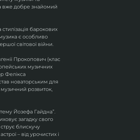
а вже добре знайомий 
 стилізація барокових 
узика є особливо 
ршої світової війни. 
генії Прокопович (клас 
ропейських музичних 
р Фелікса 
став новаторським для 
 музичний розвиток, 
тему Йозефа Гайдна”. 
иховує загадку свого 
нструє блискучу 
трої – від урочистих і 