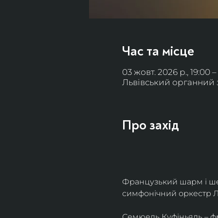
Час та місце
03 жовт. 2026 р., 19:00 –
Львівський органний за
Про захід
Французький шарм і ше
симфонічний оркестр Л
Семюель Куфіньяль – фр