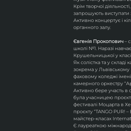
Крім творчої діяльност
запрошують виступати з
Активно концертує і кіл
органного залу. 
Євгенія Прокопович
 – 
школі №1. Наразі навча
Крушельницької у класі 
Як солістка та у склад
зокрема у Львівському 
фаховому коледжі імені 
камерного оркестру “Ар
Активно бере участь в 
була учасницею проєкті
фестивалі Моцарта в Хе
проєкту “TANGO PUR! – E
майстер-класах Internat
Є лауреаткою міжнародн