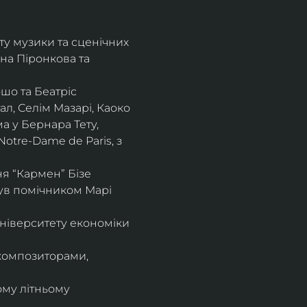
ту музики та сценічних 
на Піронкова та 
шо та Беатріс 
л, Селім Мазарі, Каоко 
а у Бернара Тету, 
otre-Dame de Paris, з 
 “Кармен” Бізе 
був помічником Марі 
ніверситету економіки 
композиторами, 
ому літньому 