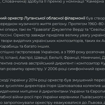
 Словаччина) здобула ІІ премію у номінації “Камерна 
ий оркестр Луганської обласної філармонії
 був ство
середком музичного життя регіону. Протягом 1960–80-х
мі опери, такі як "Травіата" Джузеппе Верді та "Севіль
ссіні. Оркестр завжди приділяв велику увагу українс
твори видатних українських композиторів, таких як А
Карабиць та багато інших.
успішно гастролював Україною, а з 1999 року розпочав
, Іспанії, Австрії, Швеції, Бельгії, Франції, Німеччині, Да
колектив очолив австрійський диригент і композитор Ку
ап розвитку оркестру. У 2006 році симфонічний орке
сході України у 2014 році оркестр був змушений переї
ки зусиллям директора Ігоря Шаповалова колектив ш
видатними митцями й диригентами України та Європи
бної війни росії про України керівники Львівського о
о запропонували оркестру евакуюватися до Львова, де