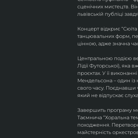
сценічних мистецтв. В
львівській публіці завд
Концерт відкриє “Сюїта
танцювальних форм, пе
цінною, адже значна ча
Центральною подією веч
Лідії Футорської), яка
проєктах. У її виконан
Мендельсона – один із 
свого часу. Поєднавши
який не відпускає слуха
Завершить програму мо
Таємнича “Хоральна тема
походження. Перетворюю
майстерність оркестрово