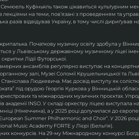
і, Семюель Куфіньяль також цікавиться культурним м
 лекціями на теми, пов’язані з проведенням та упра
ька разів відвідував Україну, в тому числі дириґував н
скрипалька. Початкову музичну освіту здобула у Вінни
ється у Львівському державному музичному ліцеї імені
скрипки Лідії Футорської.
і камерних ансамблів регулярно виступає на концертни
органному залі, Музеї Соломії Крушельницької та Ль
Станіслава Людкевича. Має досвід виступу як солістка
ката” під орудою Георгія Куркова у Вінницькій обласн
оркестрових та міжнародних музичних проєктах. Упро
в академії INSO. У складі оркестру ліцею виступала н
мніці (Німеччина), а у 2025 році долучилася до європ
uropean Summer Philharmonic and Choir”. У 2026 році 
ional Music Academy FORTE у Лієрі (Бельгія).
их конкурсів. На 29-му Міжнародному конкурсі Богдан