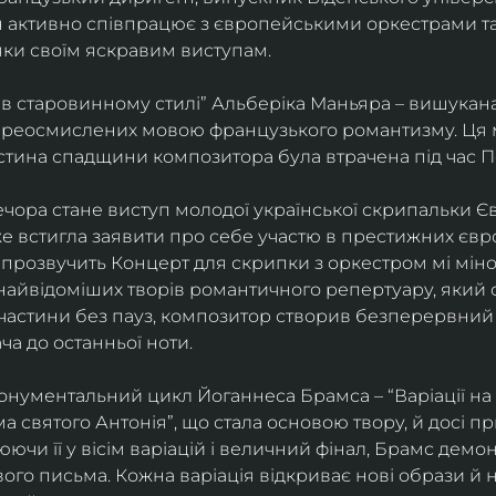
ін активно співпрацює з європейськими оркестрами т
яки своїм яскравим виступам. 
 в старовинному стилі” Альберіка Маньяра – вишукана
реосмислених мовою французького романтизму. Ця м
стина спадщини композитора була втрачена під час Пе
ора стане виступ молодої української скрипальки Єв
 вже встигла заявити про себе участю в престижних єв
ні прозвучить Концерт для скрипки з оркестром мі міно
найвідоміших творів романтичного репертуару, який 
 частини без пауз, композитор створив безперервний
ча до останньої ноти. 
нументальний цикл Йоганнеса Брамса – “Варіації на 
 святого Антонія”, що стала основою твору, й досі пр
чи її у вісім варіацій і величний фінал, Брамс демо
го письма. Кожна варіація відкриває нові образи й нас