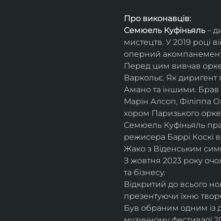
Про виконавців:
Семюель Куфіньяль
 – 
мистецтв. У 2019 році 
оперний акомпанемент 
Перед цим вивчав оркес
Варкольє. Як дириґент п
Амано та іншими. Брав 
Марін Алсоп, Філіппа Ог
хором Паризького оркес
Семюель Куфіньяль пра
режисера Баррі Коскі в
Жако з Віденським сим
З жовтня 2023 року оч
та бізнесу.
Відкритий до всього н
презентуючи їхню творч
Був обраним одним із ди
музичному фестивалі 20