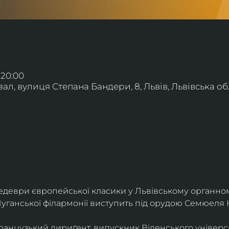
 20:00
л, вулиця Степана Бандери, 8, Львів, Львівська обл
деври європейської класики у Львівському органному
уганської філармонії виступить під орудою Семюеля 
анцузький дириґент, випускник Віденського універси