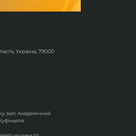
асть, Україна, 79000
 залі: Академічний 
Куфіньяля.
тету музики та 