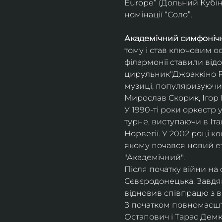
Europe” (Дольний Кубін,
номінації “Соло”.
Академічний симфонічн
тому і став ключовим о
філармонії ставили відо
цирульник"Джоаккіно Ро
музиці, популяризуючи 
Мирослав Скорик, Ігор 
У 1990-ті роки оркестр 
турне, виступаючи в Італії
Норвегії. У 2002 році 
якому почався новий ет
"Академічний".
Після початку війни на 
Сєвєродонецька. Завдя
відновив співпрацю з 
З початком повномасшта
Остапович і Тарас Демк