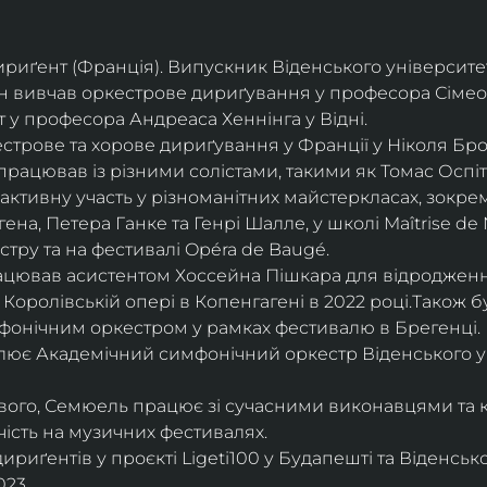
дириґент (Франція). Випускник Віденського університе
він вивчав оркестрове дириґування у професора Сімео
у професора Андреаса Хеннінга у Відні.
трове та хорове дириґування у Франції у Ніколя Бро
рацював із різними солістами, такими як Томас Оспіта
активну участь у різноманітних майстеркласах, зокрем
ена, Петера Ганке та Генрі Шалле, у школі Maîtrise de N
тру та на фестивалі Opéra de Baugé.
цював асистентом Хоссейна Пішкара для відродження
 Королівській опері в Копенгагені в 2022 році.Також 
фонічним оркестром у рамках фестивалю в Брегенці. 
олює Академічний симфонічний оркестр Віденського у
ового, Семюель працює зі сучасними виконавцями та 
ість на музичних фестивалях. 
риґентів у проєкті Ligeti100 у Будапешті та Віденськ
23.