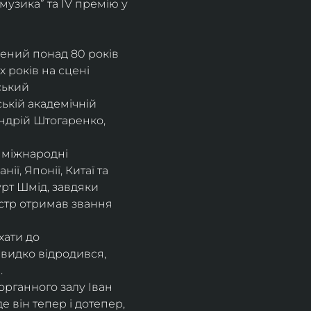
музика” та IV премію у 
рений понад 80 років 
 років на сцені 
ський 
ькій академічній 
ндрій Штогаренко, 
 міжнародні 
нії, Японії, Китаї та 
рт Шмід, завдяки 
стр отримав звання 
хати до 
видко відродився, 
.
рганного залу Іван 
 він тепер і дотепер, 