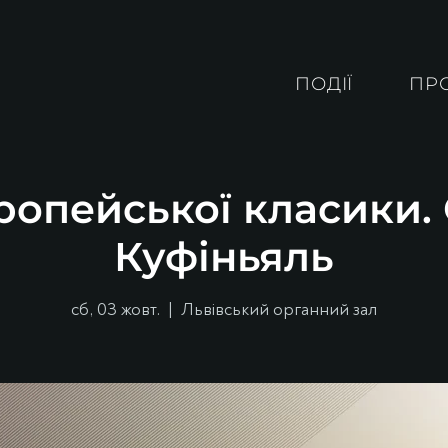
ПОДІЇ
ПР
ропейської класики
Куфіньяль
сб, 03 жовт.
  |  
Львівський органний зал