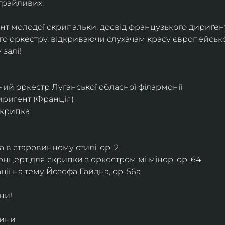
грайливих. 
ант молодої скрипальки, досвід французького дириґент
о оркестру, відкриваючи слухачам красу європейської
залі!
ий оркестр Луганської обласної філармонії
дириґент (Франція)
скрипка
 в старовинному стилі, ор. 2
нцерт для скрипки з оркестром мі мінор, ор. 64
ії на тему Йозефа Гайдна, ор. 56a
ни!
дини