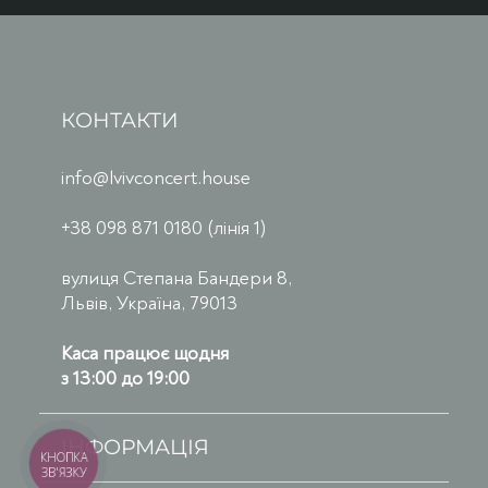
КОНТАКТИ
info@lvivconcert.house
+38 098 871 0180 (лінія 1)
вулиця Степана Бандери 8,
Львів, Україна, 79013
Каса працює щодня
з 13:00 до 19:00
ІНФОРМАЦІЯ
КНОПКА
ЗВ'ЯЗКУ