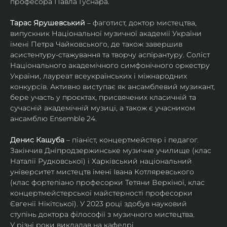
професора Павла Гуснара.
Тарас Ярушевський
 – фаготист, доктор мистецтва, 
випускник Національної музичної академії України 
імені Петра Чайковського, де також завершив 
асистентуру-стажування та творчу аспірантуру. Соліст 
Національного академічного симфонічного оркестру 
України, лауреат всеукраїнських і міжнародних 
конкурсів. Активно виступає як ансамблевий музикант, 
бере участь у проєктах, присвячених класичній та 
сучасній академічній музиці, а також є учасником 
ансамблю Ensemble 24.
Денис Кашуба
 – піаніст, концертмейстер і педагог. 
Закінчив Дніпродзержинське музичне училище (клас 
Наталії Рудковської) і Харківський національний 
університет мистецтв імені Івана Котляревського 
(клас фортепіано професорки Тетяни Веркіної, клас 
концертмейстерської майстерності професорки 
Євгенії Нікітської). У 2023 році здобув науковий 
ступінь доктора філософії з музичного мистецтва.
У різні роки викладав на кафедрі 