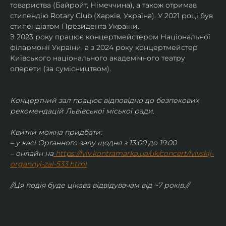
товариства (Байройт, Німеччина), а також отримав
стипендію Rotary Club (Харків, Україна). У 2021 році був 
стипендіатом Президента України. 
З 2023 року працює концертмейстером Національної 
філармонії України, а з 2024 року концертмейстер 
Київського національного академічного театру 
оперети (за сумісництвом).
Концертний зал працює відповідно до безпекових 
рекомендацій Львівської міської ради.
Квитки можна придбати:
– у касі Органного залу щодня з 13:00 до 19:00
– онлайн на
https://lviv.kontramarka.ua/uk/concert/lvivskij-
organnyj-zal-533.html
//Ця подія буде цікава відвідувачам від ~7 років.//