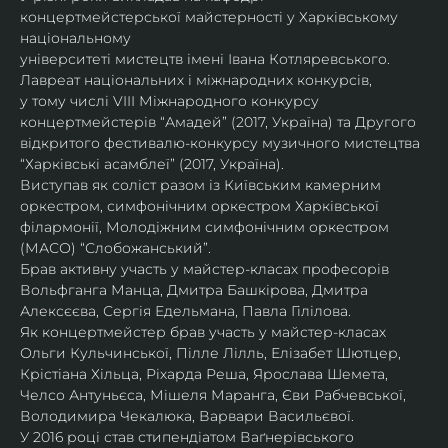
концертмейстерської майстерності у Харківському 
національному
університеті мистецтв імені Івана Котляревського. 
Лавреат національних і міжнародних конкурсів,
у тому числі VIII Міжнародного конкурсу 
концертмейстерів “Амадей” (2017, Україна) та Другого
відкритого фестивалю-конкурсу музичного мистецтва 
“Харківські асамблеї” (2017, Україна).
Виступав як соліст разом із Київським камерним 
оркестром, симфонічним оркестром Харківської
філармонії, Молодіжним симфонічним оркестром 
(МАСО) “Слобожанський”.
Брав активну участь у майстер-класах професорів 
Вольфганга Манца, Дмитра Башкірова, Дмитра
Алексєєва, Сергія Едельмана, Павла Гілілова.
Як концертмейстер брав участь у майстер-класах 
Ольги Кульчинської, Пілле Лілль, Елізабет Шютцер, 
Крістіана Хільца, Ріхарда Реша, Ярослава Шемета, 
Челсо Антуньєса, Мішеля Маранга, Єви Рабчевської, 
Володимира Чекалюка, Варвари Васильєвої.
У 2016 році став стипендіатом Ваґнерівського 