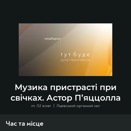
Музика пристрасті при
свічках. Астор П’яццолла
пт, 02 жовт.
  |  
Львівський органний зал
Час та місце