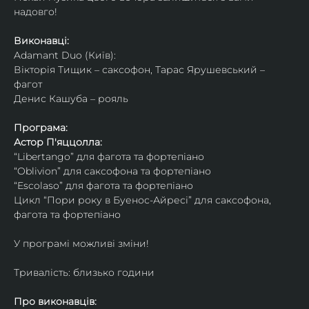
надовго!
Виконавці: 
Adamant Duo (Київ): 
Вікторія Тищик – саксофон, Тарас Ярушевський – 
фагот
Денис Кашуба – рояль
Програма:
Астор П'яццолла:
“Libertango” для фагота та фортепіано
“Oblivion” для саксофона та фортепіано
“Escolaso” для фагота та фортепіано
Цикл “Пори року в Буенос-Айресі” для саксофона, 
фагота та фортепіано
У програмі можливі зміни!
Тривалість: близько години
Про виконавців: