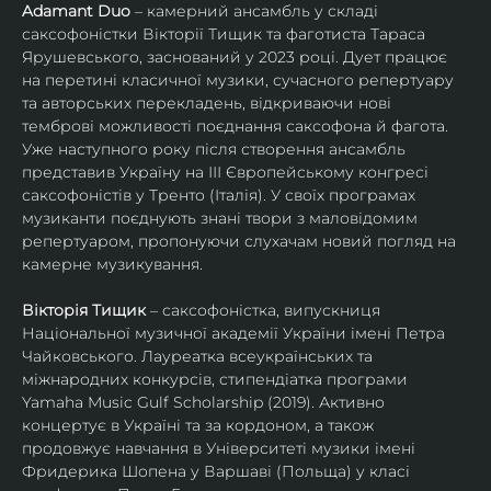
Adamant Duo
 – камерний ансамбль у складі 
саксофоністки Вікторії Тищик та фаготиста Тараса 
Ярушевського, заснований у 2023 році. Дует працює 
на перетині класичної музики, сучасного репертуару 
та авторських перекладень, відкриваючи нові 
темброві можливості поєднання саксофона й фагота. 
Уже наступного року після створення ансамбль 
представив Україну на ІІІ Європейському конгресі 
саксофоністів у Тренто (Італія). У своїх програмах 
музиканти поєднують знані твори з маловідомим 
репертуаром, пропонуючи слухачам новий погляд на 
камерне музикування.
Вікторія Тищик
 – саксофоністка, випускниця 
Національної музичної академії України імені Петра 
Чайковського. Лауреатка всеукраїнських та 
міжнародних конкурсів, стипендіатка програми 
Yamaha Music Gulf Scholarship (2019). Активно 
концертує в Україні та за кордоном, а також 
продовжує навчання в Університеті музики імені 
Фридерика Шопена у Варшаві (Польща) у класі 