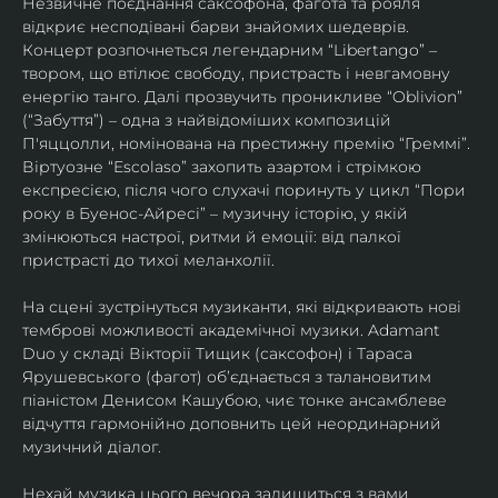
Незвичне поєднання саксофона, фагота та рояля 
відкриє несподівані барви знайомих шедеврів. 
Концерт розпочнеться легендарним “Libertango” – 
твором, що втілює свободу, пристрасть і невгамовну 
енергію танго. Далі прозвучить проникливе “Oblivion” 
(“Забуття”) – одна з найвідоміших композицій 
П'яццолли, номінована на престижну премію “Греммі”. 
Віртуозне “Escolaso” захопить азартом і стрімкою 
експресією, після чого слухачі поринуть у цикл “Пори 
року в Буенос-Айресі” – музичну історію, у якій 
змінюються настрої, ритми й емоції: від палкої 
пристрасті до тихої меланхолії. 
На сцені зустрінуться музиканти, які відкривають нові 
темброві можливості академічної музики. Adamant 
Duo у складі Вікторії Тищик (саксофон) і Тараса 
Ярушевського (фагот) об’єднається з талановитим 
піаністом Денисом Кашубою, чиє тонке ансамблеве 
відчуття гармонійно доповнить цей неординарний 
музичний діалог.
Нехай музика цього вечора залишиться з вами 