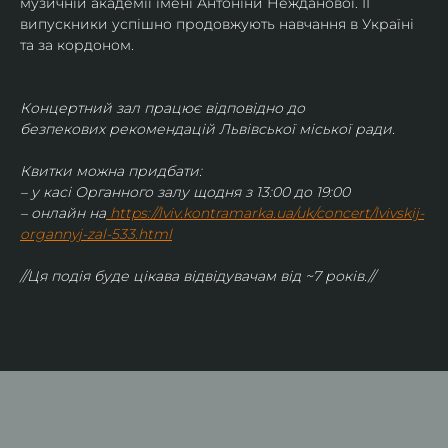
музичній академії імені Антоніни Нежданової. ЇЇ 
випускники успішно продовжують навчання в Україні 
та за кордоном.
Концертний зал працює відповідно до 
безпекових рекомендацій Львівської міської ради.
Квитки можна придбати:
– у касі Органного залу щодня з 13:00 до 19:00
– онлайн на
https://lviv.kontramarka.ua/uk/concert/lvivskij-
organnyj-zal-533.html
//Ця подія буде цікава відвідувачам від ~7 років.//