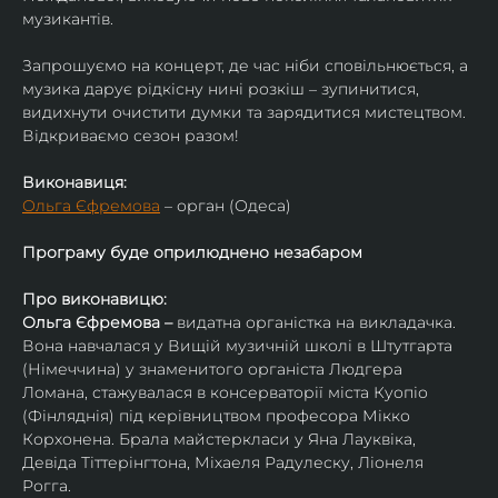
музикантів.
Запрошуємо на концерт, де час ніби сповільнюється, а 
музика дарує рідкісну нині розкіш – зупинитися, 
видихнути очистити думки та зарядитися мистецтвом. 
Відкриваємо сезон разом!
Виконавиця:
Ольга Єфремова
 – орган (Одеса)
Програму буде оприлюднено незабаром
Про виконавицю:
Ольга Єфремова – 
видатна органістка на викладачка.
Вона навчалася у Вищій музичній школі в Штутгарта 
(Німеччина) у знаменитого органіста Людгера 
Ломана, стажувалася в консерваторії міста Куопіо 
(Фінляднія) під керівництвом професора Мікко 
Корхонена. Брала майстеркласи у Яна Лауквіка, 
Девіда Тіттерінгтона, Міхаеля Радулеску, Ліонеля 
Рогга.