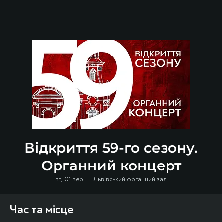
Відкриття 59-го сезону.
Органний концерт
вт, 01 вер.
  |  
Львівський органний зал
Час та місце