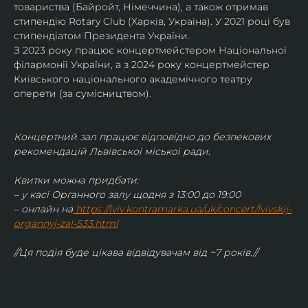
товариства (Байройт, Німеччина), а також отримав
стипендію Rotary Club (Харків, Україна). У 2021 році був 
стипендіатом Президента України. 
З 2023 року працює концертмейстером Національної 
філармонії України, а з 2024 року концертмейстер 
Київського національного академічного театру 
оперети (за сумісництвом).
Концертний зал працює відповідно до безпекових 
рекомендацій Львівської міської ради.
Квитки можна придбати:
– у касі Органного залу щодня з 13:00 до 19:00
– онлайн на
https://lviv.kontramarka.ua/uk/concert/lvivskij-
organnyj-zal-533.html
//Ця подія буде цікава відвідувачам від ~7 років.//