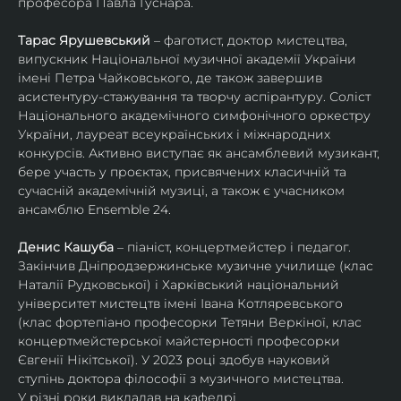
професора Павла Гуснара.
Тарас Ярушевський
 – фаготист, доктор мистецтва, 
випускник Національної музичної академії України 
імені Петра Чайковського, де також завершив 
асистентуру-стажування та творчу аспірантуру. Соліст 
Національного академічного симфонічного оркестру 
України, лауреат всеукраїнських і міжнародних 
конкурсів. Активно виступає як ансамблевий музикант, 
бере участь у проєктах, присвячених класичній та 
сучасній академічній музиці, а також є учасником 
ансамблю Ensemble 24.
Денис Кашуба
 – піаніст, концертмейстер і педагог. 
Закінчив Дніпродзержинське музичне училище (клас 
Наталії Рудковської) і Харківський національний 
університет мистецтв імені Івана Котляревського 
(клас фортепіано професорки Тетяни Веркіної, клас 
концертмейстерської майстерності професорки 
Євгенії Нікітської). У 2023 році здобув науковий 
ступінь доктора філософії з музичного мистецтва.
У різні роки викладав на кафедрі 