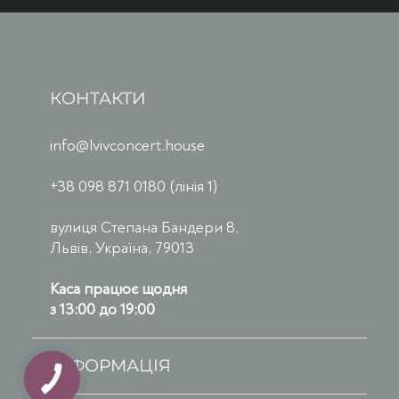
КОНТАКТИ
info@lvivconcert.house
+38 098 871 0180 (лінія 1)
вулиця Степана Бандери 8,
Львів, Україна, 79013
Каса працює щодня
з 13:00 до 19:00
ІНФОРМАЦІЯ