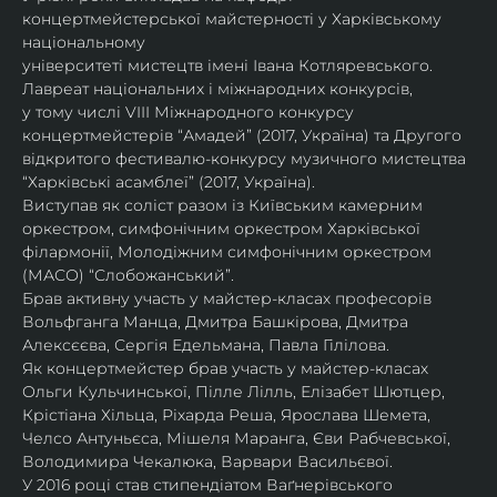
концертмейстерської майстерності у Харківському 
національному
університеті мистецтв імені Івана Котляревського. 
Лавреат національних і міжнародних конкурсів,
у тому числі VIII Міжнародного конкурсу 
концертмейстерів “Амадей” (2017, Україна) та Другого
відкритого фестивалю-конкурсу музичного мистецтва 
“Харківські асамблеї” (2017, Україна).
Виступав як соліст разом із Київським камерним 
оркестром, симфонічним оркестром Харківської
філармонії, Молодіжним симфонічним оркестром 
(МАСО) “Слобожанський”.
Брав активну участь у майстер-класах професорів 
Вольфганга Манца, Дмитра Башкірова, Дмитра
Алексєєва, Сергія Едельмана, Павла Гілілова.
Як концертмейстер брав участь у майстер-класах 
Ольги Кульчинської, Пілле Лілль, Елізабет Шютцер, 
Крістіана Хільца, Ріхарда Реша, Ярослава Шемета, 
Челсо Антуньєса, Мішеля Маранга, Єви Рабчевської, 
Володимира Чекалюка, Варвари Васильєвої.
У 2016 році став стипендіатом Ваґнерівського 