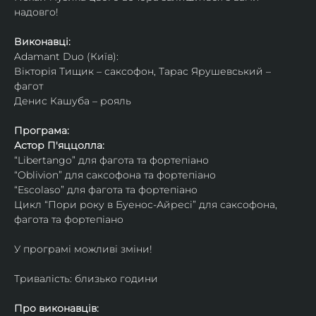
надовго!
Виконавці: 
Adamant Duo (Київ): 
Вікторія Тищик – саксофон, Тарас Ярушевський – 
фагот
Денис Кашуба – рояль
Програма:
Астор П'яццолла:
“Libertango” для фагота та фортепіано
“Oblivion” для саксофона та фортепіано
“Escolaso” для фагота та фортепіано
Цикл “Пори року в Буенос-Айресі” для саксофона, 
фагота та фортепіано
У програмі можливі зміни!
Тривалість: близько години
Про виконавців: