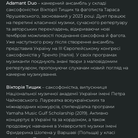
Adamant Duo
 – камерний ансамбль у складі 
саксофоністки Вікторії Тищик та фаготиста Тараса 
Ярушевського, заснований у 2023 році. Дует працює 
на перетині класичної музики, сучасного репертуару 
та авторських перекладень, відкриваючи нові 
темброві можливості поєднання саксофона й фагота. 
Уже наступного року після створення ансамбль 
представив Україну на ІІІ Європейському конгресі 
саксофоністів у Тренто (Італія). У своїх програмах 
музиканти поєднують знані твори з маловідомим 
репертуаром, пропонуючи слухачам новий погляд на 
камерне музикування.
Вікторія Тищик
 – саксофоністка, випускниця 
Національної музичної академії України імені Петра 
Чайковського. Лауреатка всеукраїнських та 
міжнародних конкурсів, стипендіатка програми 
Yamaha Music Gulf Scholarship (2019). Активно 
концертує в Україні та за кордоном, а також 
продовжує навчання в Університеті музики імені 
Фридерика Шопена у Варшаві (Польща) у класі 