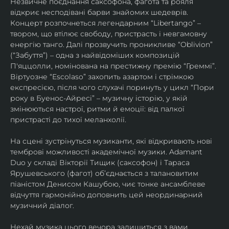
Незвичне поєднання саксофона, фагота та рояля 
відкриє несподівані барви знайомих шедеврів. 
Концерт розпочнеться легендарним “Libertango” – 
твором, що втілює свободу, пристрасть і невгамовну 
енергію танго. Далі прозвучить проникливе “Oblivion” 
(“Забуття”) – одна з найвідоміших композицій 
П'яццолли, номінована на престижну премію “Греммі”. 
Віртуозне “Escolaso” захопить азартом і стрімкою 
експресією, після чого слухачі поринуть у цикл “Пори 
року в Буенос-Айресі” – музичну історію, у якій 
змінюються настрої, ритми й емоції: від палкої 
пристрасті до тихої меланхолії. 
На сцені зустрінуться музиканти, які відкривають нові 
темброві можливості академічної музики. Adamant 
Duo у складі Вікторії Тищик (саксофон) і Тараса 
Ярушевського (фагот) об’єднається з талановитим 
піаністом Денисом Кашубою, чиє тонке ансамблеве 
відчуття гармонійно доповнить цей неординарний 
музичний діалог.
Нехай музика цього вечора залишиться з вами 