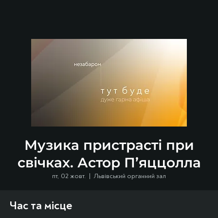
Музика пристрасті при
свічках. Астор П’яццолла
пт, 02 жовт.
  |  
Львівський органний зал
Час та місце