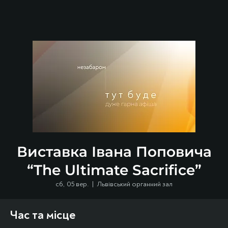
Виставка Івана Поповича
“The Ultimate Sacrifice”
сб, 05 вер.
  |  
Львівський органний зал
Час та місце