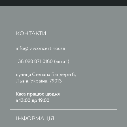
КОНТАКТИ
info@lvivconcert.house
+38 098 871 0180 (лінія 1)
вулиця Степана Бандери 8,
Львів, Україна, 79013
Каса працює щодня
з 13:00 до 19:00
ІНФОРМАЦІЯ