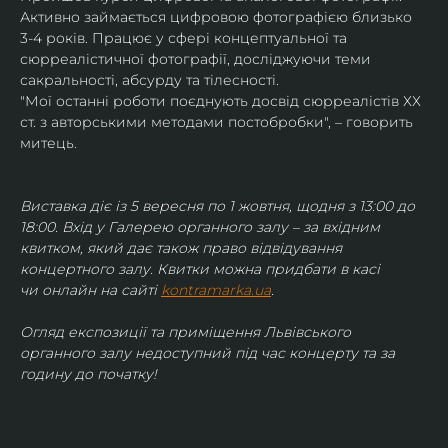
Активно займається цифровою фотографією близько 
3-4 років. Працює у сфері концептуальної та 
сюрреалістичної фотографії, досліджуючи теми 
сакральності, абсурду та тілесності.
"Мої останні роботи поєднують досвід сюрреалістів ХХ 
ст. з авторськими методами постобробки", – говорить 
митець.
Виставка діє із 5 вересня по 1 жовтня, щодня з 13:00 до 
18:00. Вхід у Галерею органного залу – за вхідним 
квитком, який дає також право відвідування 
концертного залу. Квитки можна придбати в касі 
чи онлайн на сайті 
kontramarka.ua
.
Огляд експозиції та приміщення Львівського 
органного залу недоступний під час концерту та за 
годину до початку!