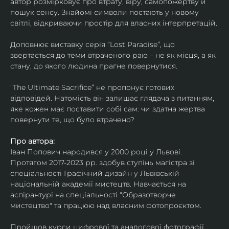
автор розмірковує про втрату, віру, самопожертву й 
пошук сенсу. Знайомі символи постають у новому 
світлі, відкриваючи простір для власних інтерпретацій.
Доповнює виставку серія “Lost Paradise”, що 
звертається до теми втраченого раю – не як місця, а як 
стану, до якого людина прагне повернутися.
“The Ultimate Sacrifice” не пропонує готових 
відповідей. Натомість він залишає глядача з питанням, 
яке кожен має поставити собі сам: чи здатна жертва 
повернути те, що було втрачено?
Про автора:
Іван Попович народився у 2000 році у Львові. 
Протягом 2017-2023 рр. здобув ступінь магістра зі 
спеціальності Графічний дизайн у Львівській 
національній академії мистецтв. Навчається на 
аспірантурі на спеціальності "Образотворче 
мистецтво" та працюю над власним фотопроєктом.
Пройшов курси цифрової та аналогової фотографії. 