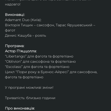
надовго!
Виконавці: 
Adamant Duo (Київ): 
Вікторія Тищик – саксофон, Тарас Ярушевський – 
фагот
Денис Кашуба – рояль
Програма:
Астор П'яццолла:
“Libertango” для фагота та фортепіано
“Oblivion” для саксофона та фортепіано
“Escolaso” для фагота та фортепіано
Цикл “Пори року в Буенос-Айресі” для саксофона, 
фагота та фортепіано
У програмі можливі зміни!
Тривалість: близько години
Про виконавців: