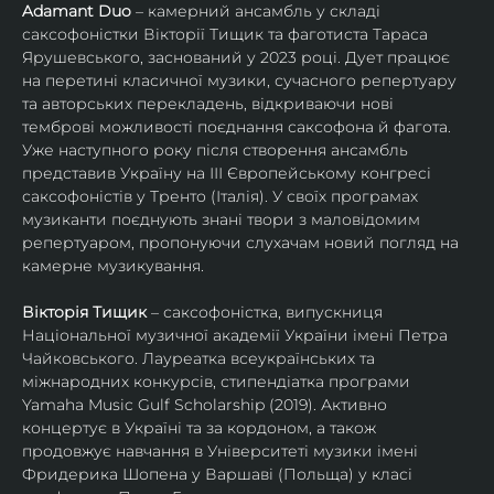
Adamant Duo
 – камерний ансамбль у складі 
саксофоністки Вікторії Тищик та фаготиста Тараса 
Ярушевського, заснований у 2023 році. Дует працює 
на перетині класичної музики, сучасного репертуару 
та авторських перекладень, відкриваючи нові 
темброві можливості поєднання саксофона й фагота. 
Уже наступного року після створення ансамбль 
представив Україну на ІІІ Європейському конгресі 
саксофоністів у Тренто (Італія). У своїх програмах 
музиканти поєднують знані твори з маловідомим 
репертуаром, пропонуючи слухачам новий погляд на 
камерне музикування.
Вікторія Тищик
 – саксофоністка, випускниця 
Національної музичної академії України імені Петра 
Чайковського. Лауреатка всеукраїнських та 
міжнародних конкурсів, стипендіатка програми 
Yamaha Music Gulf Scholarship (2019). Активно 
концертує в Україні та за кордоном, а також 
продовжує навчання в Університеті музики імені 
Фридерика Шопена у Варшаві (Польща) у класі 