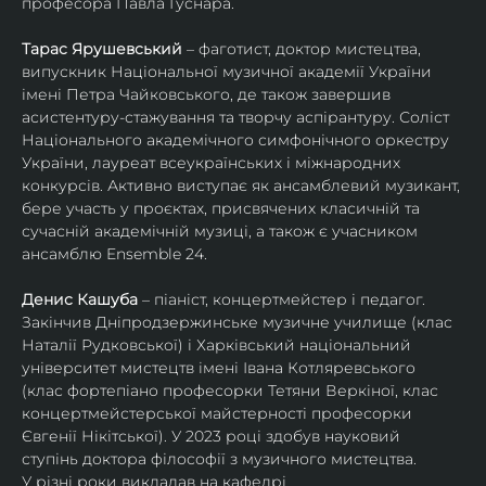
професора Павла Гуснара.
Тарас Ярушевський
 – фаготист, доктор мистецтва, 
випускник Національної музичної академії України 
імені Петра Чайковського, де також завершив 
асистентуру-стажування та творчу аспірантуру. Соліст 
Національного академічного симфонічного оркестру 
України, лауреат всеукраїнських і міжнародних 
конкурсів. Активно виступає як ансамблевий музикант, 
бере участь у проєктах, присвячених класичній та 
сучасній академічній музиці, а також є учасником 
ансамблю Ensemble 24.
Денис Кашуба
 – піаніст, концертмейстер і педагог. 
Закінчив Дніпродзержинське музичне училище (клас 
Наталії Рудковської) і Харківський національний 
університет мистецтв імені Івана Котляревського 
(клас фортепіано професорки Тетяни Веркіної, клас 
концертмейстерської майстерності професорки 
Євгенії Нікітської). У 2023 році здобув науковий 
ступінь доктора філософії з музичного мистецтва.
У різні роки викладав на кафедрі 