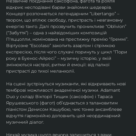
Незвичне поєднання саксофона, фагота та рояля 
відкриє несподівані барви знайомих шедеврів. 
Концерт розпочнеться легендарним “Libertango” – 
твором, що втілює свободу, пристрасть і невгамовну 
енергію танго. Далі прозвучить проникливе “Oblivion” 
(“Забуття”) – одна з найвідоміших композицій 
П'яццолли, номінована на престижну премію “Греммі”. 
Віртуозне “Escolaso” захопить азартом і стрімкою 
експресією, після чого слухачі поринуть у цикл “Пори 
року в Буенос-Айресі” – музичну історію, у якій 
змінюються настрої, ритми й емоції: від палкої 
пристрасті до тихої меланхолії. 
На сцені зустрінуться музиканти, які відкривають нові 
темброві можливості академічної музики. Adamant 
Duo у складі Вікторії Тищик (саксофон) і Тараса 
Ярушевського (фагот) об’єднається з талановитим 
піаністом Денисом Кашубою, чиє тонке ансамблеве 
відчуття гармонійно доповнить цей неординарний 
музичний діалог.
Нехай музика цього вечора залишиться з вами 