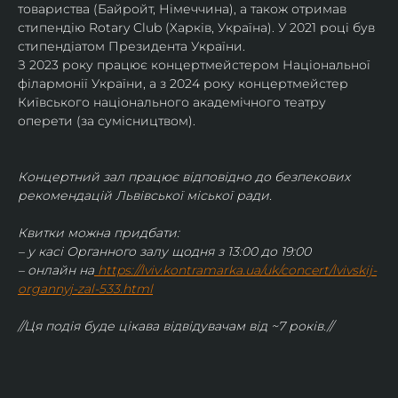
товариства (Байройт, Німеччина), а також отримав
стипендію Rotary Club (Харків, Україна). У 2021 році був 
стипендіатом Президента України. 
З 2023 року працює концертмейстером Національної 
філармонії України, а з 2024 року концертмейстер 
Київського національного академічного театру 
оперети (за сумісництвом).
Концертний зал працює відповідно до безпекових 
рекомендацій Львівської міської ради.
Квитки можна придбати:
– у касі Органного залу щодня з 13:00 до 19:00
– онлайн на
https://lviv.kontramarka.ua/uk/concert/lvivskij-
organnyj-zal-533.html
//Ця подія буде цікава відвідувачам від ~7 років.//