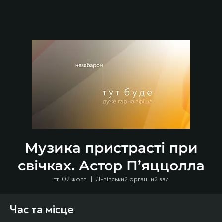
Музика пристрасті при
свічках. Астор П’яццолла
пт, 02 жовт.
  |  
Львівський органний зал
Час та місце