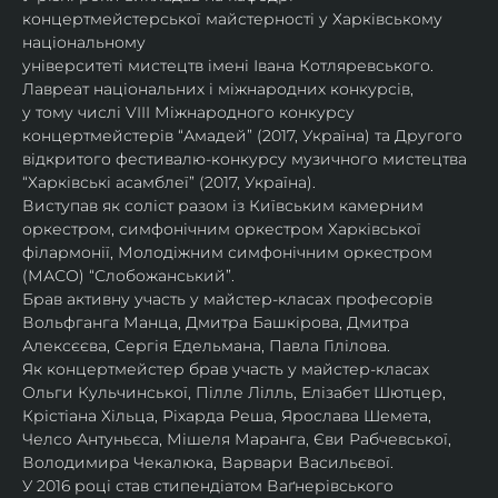
концертмейстерської майстерності у Харківському 
національному
університеті мистецтв імені Івана Котляревського. 
Лавреат національних і міжнародних конкурсів,
у тому числі VIII Міжнародного конкурсу 
концертмейстерів “Амадей” (2017, Україна) та Другого
відкритого фестивалю-конкурсу музичного мистецтва 
“Харківські асамблеї” (2017, Україна).
Виступав як соліст разом із Київським камерним 
оркестром, симфонічним оркестром Харківської
філармонії, Молодіжним симфонічним оркестром 
(МАСО) “Слобожанський”.
Брав активну участь у майстер-класах професорів 
Вольфганга Манца, Дмитра Башкірова, Дмитра
Алексєєва, Сергія Едельмана, Павла Гілілова.
Як концертмейстер брав участь у майстер-класах 
Ольги Кульчинської, Пілле Лілль, Елізабет Шютцер, 
Крістіана Хільца, Ріхарда Реша, Ярослава Шемета, 
Челсо Антуньєса, Мішеля Маранга, Єви Рабчевської, 
Володимира Чекалюка, Варвари Васильєвої.
У 2016 році став стипендіатом Ваґнерівського 