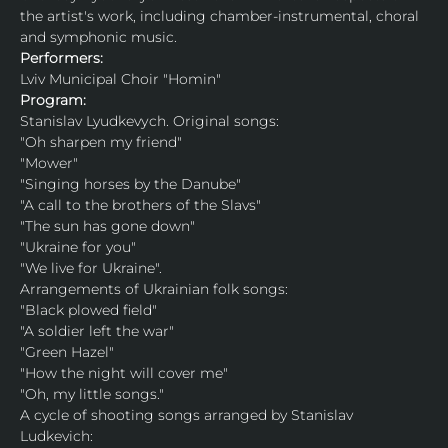
the artist's work, including chamber-instrumental, choral 
and symphonic music.
Performers:
Lviv Municipal Choir "Homin"
Program:
Stanislav Lyudkevуch. Original songs:
"Oh sharpen my friend"
"Mower"
"Singing horses by the Danube"
"A call to the brothers of the Slavs"
"The sun has gone down"
"Ukraine for you"
"We live for Ukraine".
Arrangements of Ukrainian folk songs:
"Black plowed field"
"A soldier left the war"
"Green Hazel"
"How the night will cover me"
"Oh, my little songs."
A cycle of shooting songs arranged by Stanislav 
Ludkevich: