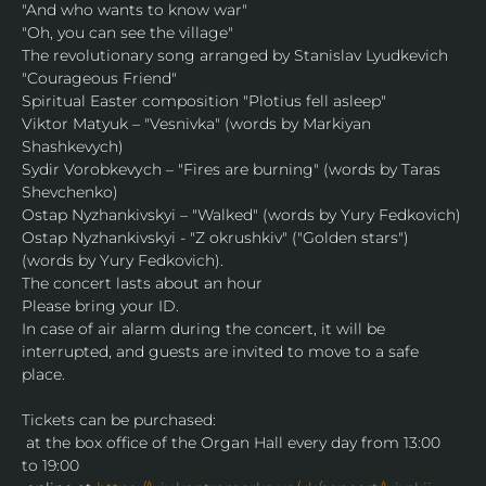
"And who wants to know war"
"Oh, you can see the village"
The revolutionary song arranged by Stanislav Lyudkevich 
"Courageous Friend"
Spiritual Easter composition "Plotius fell asleep"
Viktor Matyuk – "Vesnivka" (words by Markiyan 
Shashkevych)
Sydir Vorobkevуch – "Fires are burning" (words by Taras 
Shevchenko)
Ostap Nyzhankivskyi – "Walked" (words by Yury Fedkovich)
Ostap Nyzhankivskyi - "Z okrushkiv" ("Golden stars") 
(words by Yury Fedkovich).
The concert lasts about an hour
Please bring your ID.
In case of air alarm during the concert, it will be 
interrupted, and guests are invited to move to a safe 
place.
Tickets can be purchased:
 at the box office of the Organ Hall every day from 13:00 
to 19:00