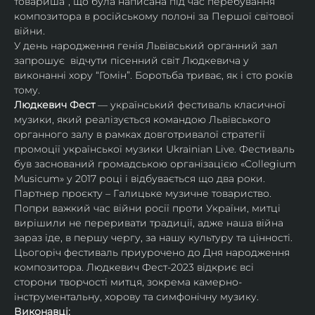
товариша”, що була написана під час перебування 
композитора в російському полоні за Першої світової 
війни.
У день народження генія Львівський органний зал 
запрошує  відчути пісенний світ Людкевича у 
виконанні хору “Гомін”. Боротьба триває, як і сто років 
тому.
Людкевич Фест 
— український фестиваль класичної 
музики, який реалізується командою Львівського 
органного залу в рамках довготривалої стратегії 
промоції української музики Ukrainian Live. Фестиваль 
був заснований громадською організацією «Collegium 
Musicum» у 2017 році і відбувається що два роки. 
Партнер проєкту – Галицьке музичне товариство.
Попри важкий час війни росії проти України, митці 
вирішили не переривати традиції, адже наша війна 
зараз іде, в першу чергу, за нашу культуру та цінності. 
Цьогоріч фестиваль приурочено до Дня народження 
композитора. Людкевич Фест-2023 відкриє всі 
сторони творчості митця, зокрема камерно-
інструментальну, хорову та симфонічну музику.
Виконавці: