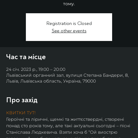
тому.
Registration is Closed
See other events
Час та місце
24 січ. 2023 р., 19:00 – 20:00
Львівський органний зал, вулиця Степана Бандери, 8,
Львів, Львівська область, Україна, 79000
Про захід
КВИТКИ ТУТ!
Героїчні та ліричні, щемкі та життєствердні, створені 
понад сто років тому, але такі актуальні сьогодні – пісні 
Станіслава Людкевича. Взяти хоча б “Ой виострю 