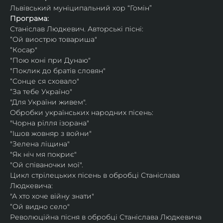
Львівський муніципальний хор “Гомін”
Програма:
Станіслав Людкевич. Авторські пісні:
“Ой виострю товариша"
“Косар"
"Пою коні при Дунаю"
"Поклик до братів словян"
“Сонце ся сховало"
“За тебе Україно"
"Для України живем".
Обробки українських народних пісень:
"Чорна рілля ізорана"
"Ішов жовняр з войни"
"Зелена ліщина"
"Як ніч мя покриє"
"Ой співаночки мої".
Цикл стрілецьких пісень в обробці Станіслава 
Людкевича:
"А хто хоче війну знати"
“Ой видно село"
Революційна пісня в обробці Станіслава Людкевича 