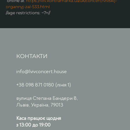
 online at 
https://lviv.kontramarka.ua/uk/concert/lvivskij-
organnyj-zal-533.html
//age restrictions: ~7+//
КОНТАКТИ
info@lvivconcert.house
+38 098 871 0180 (лінія 1)
вулиця Степана Бандери 8,
Львів, Україна, 79013
Каса працює щодня
з 13:00 до 19:00