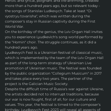
Heroic and lyrical, poignant and life-affirming, created 
more than a hundred years ago, but so relevant today - 
the songs of Stanislav Ludkevуch. Take at least "Oi 
vyostryu tovarisha", which was written during the 
composer's stay in Russian captivity during the First 
World War.
On the birthday of the genius, the Lviv Organ Hall invites 
you to experience Lyudkevich's song world performed by 
the "Homin" choir. The struggle continues, as it did a 
hundred years ago.
Lyudkevуch Fest is a Ukrainian festival of classical music, 
which is implemented by the team of the Lviv Organ Hall 
as part of the long-term strategy of Ukrainian Live 
promotion of Ukrainian music. The festival was founded 
by the public organization "Collegium Musicum" in 2017 
and takes place every two years. The partner of the 
project is the Galician Music Society.
Despite the difficult time of Russia's war against Ukraine, 
the artists decided not to interrupt traditions, because 
our war is now fought, first of all, for our culture and 
values. This year, the festival is timed to the composer's 
birthday. Lyudkevуch Fest-2023 will reveal all aspects of 