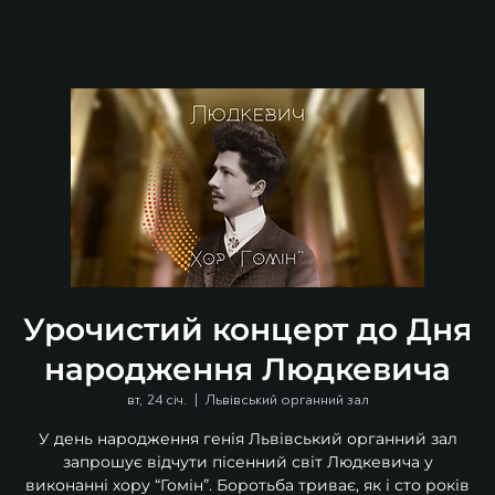
Урочистий концерт до Дня
народження Людкевича
вт, 24 січ.
  |  
Львівський органний зал
У день народження генія Львівський органний зал
запрошує відчути пісенний світ Людкевича у
виконанні хору “Гомін”. Боротьба триває, як і сто років