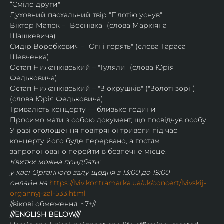
“Сміло други"
Духовний пасхальний твір "Плотію уснув"
Віктор Матюк – "Веснівка" (слова Маркіяна 
Шашкевича)
Сидір Воробкевич – "Огні горять" (слова Тараса 
Шевченка)
Остап Нижанківський – "Гуляли" (слова Юрія 
Федьковича)
Остап Нижанківський – "З окрушків" ("Золоті зорі") 
(слова Юрія Федьковича).
Тривалість концерту — близько години
Просимо мати з собою документ, що посвідчує особу.
У разі оголошення повітряної тривоги під час 
концерту його буде перервано, а гостям 
запропоновано перейти в безпечне місце.
Квитки можна придбати:
у касі Органного залу щодня з 13:00 до 19:00
онлайн на 
https://lviv.kontramarka.ua/uk/concert/lvivskij-
organnyj-zal-533.html
//вікові обмеження: ~7+//
///ENGLISH BELOW///