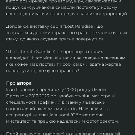
автор розмірковує про втрату, віру, самопожертву й 
пошук сенсу. Знайомі символи постають у новому 
світлі, відкриваючи простір для власних інтерпретацій.
Доповнює виставку серія “Lost Paradise”, що 
звертається до теми втраченого раю – не як місця, а як 
стану, до якого людина прагне повернутися.
“The Ultimate Sacrifice” не пропонує готових 
відповідей. Натомість він залишає глядача з питанням, 
яке кожен має поставити собі сам: чи здатна жертва 
повернути те, що було втрачено?
Про автора:
Іван Попович народився у 2000 році у Львові. 
Протягом 2017-2023 рр. здобув ступінь магістра зі 
спеціальності Графічний дизайн у Львівській 
національній академії мистецтв. Навчається на 
аспірантурі на спеціальності "Образотворче 
мистецтво" та працюю над власним фотопроєктом.
Пройшов курси цифрової та аналогової фотографії. 