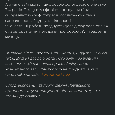
Активно займається цифровою фотографією близько 
3-4 років. Працює у сфері концептуальної та 
сюрреалістичної фотографії, досліджуючи теми 
сакральності, абсурду та тілесності.
"Мої останні роботи поєднують досвід сюрреалістів ХХ 
ст. з авторськими методами постобробки", – говорить 
митець.
Виставка діє із 5 вересня по 1 жовтня, щодня з 13:00 до 
18:00. Вхід у Галерею органного залу – за вхідним 
квитком, який дає також право відвідування 
концертного залу. Квитки можна придбати в касі 
чи онлайн на сайті 
kontramarka.ua
.
Огляд експозиції та приміщення Львівського 
органного залу недоступний під час концерту та за 
годину до початку!