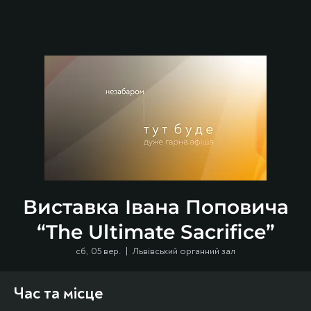
Виставка Івана Поповича
“The Ultimate Sacrifice”
сб, 05 вер.
  |  
Львівський органний зал
Час та місце