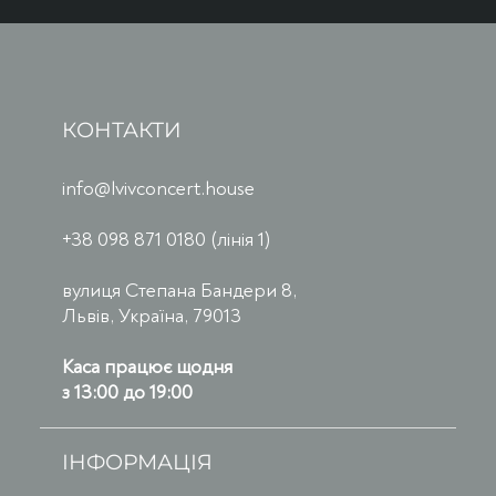
КОНТАКТИ
info@lvivconcert.house
+38 098 871 0180 (лінія 1)
вулиця Степана Бандери 8,
Львів, Україна, 79013
Каса працює щодня
з 13:00 до 19:00
ІНФОРМАЦІЯ