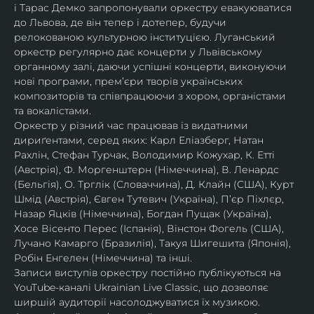
і Тарас Демко запропонували оркестру евакуюватися 
до Львова, де він тепер і дотепер, будучи 
релокованою культурною інституцією. Луганський 
оркестр регулярно дає концерти у Львівському 
органному залі, даючи успішні концерти, виконуючи 
нові програми, прем’єри творів українських 
композиторів та співпрацюючи з хором, органістами 
та вокалістами.
Оркестр у різний час працював із видатними 
дириґентами, серед яких: Карл Еліазберг, Натан 
Рахлін, Стефан Турчак, Володимир Кожухар, К. Етті 
(Австрія), Ф. Моргенштерн (Німеччина), В. Ленардс 
(Бельгія), О. Трглік (Словаччина), Д. Клайн (США), Курт 
Шмід (Австрія), Євген Тутевич (Україна), П’єр Піхлєр, 
Назар Яцків (Німеччина), Богдан Пущак (Україна), 
Хосе Вісенто Перес (Іспанія), Вінстон Фогель (США), 
Лучано Камарго (Бразилія), Такуя Шигешита (Японія), 
Робін Енгелен (Німеччина) та інші.
Записи виступів оркестру постійно публікуються на 
YouTube-каналі Ukrainian Live Classic, що дозволяє 
ширшій аудиторії насолоджуватися їх музикою​.