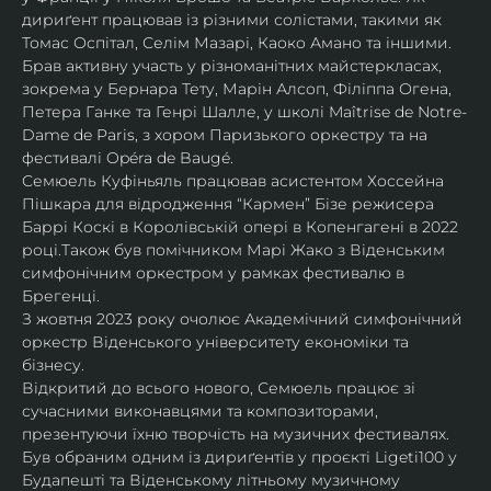
дириґент працював із різними солістами, такими як 
Томас Оспітал, Селім Мазарі, Каоко Амано та іншими. 
Брав активну участь у різноманітних майстеркласах, 
зокрема у Бернара Тету, Марін Алсоп, Філіппа Огена, 
Петера Ганке та Генрі Шалле, у школі Maîtrise de Notre-
Dame de Paris, з хором Паризького оркестру та на 
фестивалі Opéra de Baugé.
Семюель Куфіньяль працював асистентом Хоссейна 
Пішкара для відродження “Кармен” Бізе режисера 
Баррі Коскі в Королівській опері в Копенгагені в 2022 
році.Також був помічником Марі Жако з Віденським 
симфонічним оркестром у рамках фестивалю в 
Брегенці. 
З жовтня 2023 року очолює Академічний симфонічний 
оркестр Віденського університету економіки та 
бізнесу.
Відкритий до всього нового, Семюель працює зі 
сучасними виконавцями та композиторами, 
презентуючи їхню творчість на музичних фестивалях. 
Був обраним одним із дириґентів у проєкті Ligeti100 у 
Будапешті та Віденському літньому музичному 