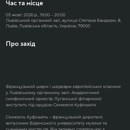
Час та місце
03 жовт. 2026 р., 19:00 – 20:00
Львівський органний зал, вулиця Степана Бандери, 8,
Львів, Львівська область, Україна, 79000
Про захід
Французький шарм і шедеври європейської класики 
у Львівському органному залі: Академічний 
симфонічний оркестр Луганської філармонії 
виступить під орудою Семюеля Куфіньяля.
Семюель Куфіньяль – французький дириґент, 
випускник Віденського університету музики та 
сценічних мистецтв. Він активно співпрацює з 