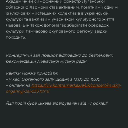
Академічний симфонічний оркестр Луганської 
обласної філармонії став активним, помітним і одним 
із ключових мистецьких колективів в українській 
культурі та важливим учасником культурного життя 
Львова. Він також допомагає зберігати осередок 
культури тимчасово окупованого регіону, звідки 
походить.
Концертний зал працює відповідно до безпекових 
рекомендацій Львівської міської ради.
Квитки можна придбати:
– у касі Органного залу щодня з 13:00 до 19:00
– онлайн на
https://lviv.kontramarka.ua/uk/concert/lvivskij-
organnyj-zal-533.html
//Ця подія буде цікава відвідувачам від ~7 років.//