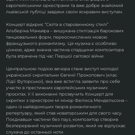
європейськими оркестрами та вже добре знайомий 
львівській публіці завдяки своїм яскравим виступам. 
Концерт відкриє “Сюїта в старовинному стилі” 
Альберіка Маньяра – вишукана стилізація барокових 
танцювальних форм, переосмислених мовою 
французького романтизму. Ця музика є особливо 
цінною, адже значна частина спадщини композитора 
була втрачена під час Першої світової війни. 
Центральною подією вечора стане виступ молодої 
української скрипальки Євгенії Прокопович (клас 
Лідії Футорської), яка вже встигла заявити про себе 
участю в престижних європейських музичних 
проєктах. У її виконанні прозвучить Концерт для 
скрипки з оркестром мі мінор Фелікса Мендельсона – 
один із найвідоміших творів романтичного 
репертуару, який став новаторським для свого часу. 
Поєднавши частини без пауз, композитор створив 
безперервний музичний розвиток, який не відпускає 
слухача до останньої ноти. 