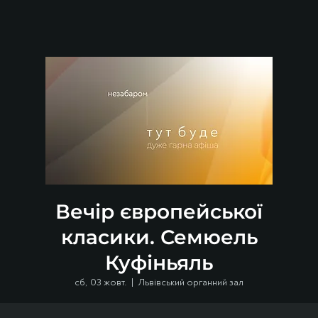
Вечір європейської
класики. Семюель
Куфіньяль
сб, 03 жовт.
  |  
Львівський органний зал