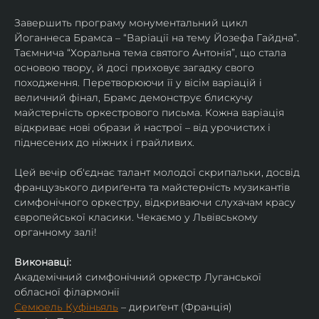
Завершить програму монументальний цикл 
Йоганнеса Брамса – “Варіації на тему Йозефа Гайдна”. 
Таємнича “Хоральна тема святого Антонія”, що стала 
основою твору, й досі приховує загадку свого 
походження. Перетворюючи її у вісім варіацій і 
величний фінал, Брамс демонструє блискучу 
майстерність оркестрового письма. Кожна варіація 
відкриває нові образи й настрої – від урочистих і 
піднесених до ніжних і грайливих. 
Цей вечір об'єднає талант молодої скрипальки, досвід 
французького дириґента та майстерність музикантів 
симфонічного оркестру, відкриваючи слухачам красу 
європейської класики. Чекаємо у Львівському 
органному залі!
Виконавці:
Академічний симфонічний оркестр Луганської 
обласної філармонії
Семюель Куфіньяль
 – дириґент (Франція)