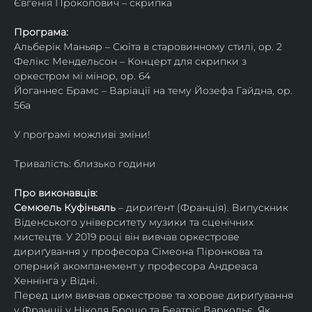
Євгенія Прокопович – скрипка
Програма:
Альберік Маньяр – Сюїта в старовинному стилі, ор. 2
Фелікс Мендельсон – Концерт для скрипки з 
оркестром мі мінор, ор. 64
Йоганнес Брамс – Варіації на тему Йозефа Гайдна, ор. 
56a
У програмі можливі зміни!
Тривалість: близько години
Про виконавців:
Семюель Куфіньяль
 – дириґент (Франція). Випускник 
Віденського університету музики та сценічних 
мистецтв. У 2019 році він вивчав оркестрове 
дириґування у професора Сімеона Піронкова та 
оперний акомпанемент у професора Андреаса 
Хеннінга у Відні.
Перед цим вивчав оркестрове та хорове дириґування 
у Франції у Ніколя Брошо та Беатріс Варкольє. Як 