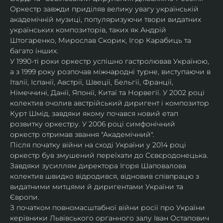
Оркестр завжди приділяв велику увагу українській 
академічній музиці, популяризуючи твори видатних 
українських композиторів, таких як Андрій 
Штогаренко, Мирослав Скорик, Ігор Карабиць та 
багато інших.
У 1990-ті роки оркестр успішно гастролював Україною, 
а з 1999 року розпочав міжнародні турне, виступаючи в 
Італії, Іспанії, Австрії, Швеції, Бельгії, Франції, 
Німеччині, Данії, Японії, Китаї та Норвегії. У 2002 році 
колектив очолив австрійський диригент і композитор 
Курт Шмід, завдяки якому почався новий етап 
розвитку оркестру. У 2006 році симфонічний 
оркестр отримав звання "Академічний".
Після початку війни на сході України у 2014 році 
оркестр був змушений переїхати до Сєвєродонецька. 
Завдяки зусиллям директора Ігоря Шаповалова 
колектив швидко відродився, відновив співпрацю з 
видатними митцями й диригентами України та 
Європи.
З початком повномасштабної війни росії про України 
керівники Львівського органного залу Іван Остапович 