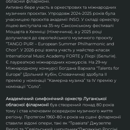
обласній філармонії.
Активно бере участь в оркестрових та міжнародних 
музичних проєктах. Упродовж 2024-2025 років була 
учасницею проєктів академії INSO. У складі оркестру 
ліцею виступала на 35-му Саксонському фестивалі 
Моцарта в Хемніці (Німеччина), а у 2025 році 
долучилася до європейського музичного проєкту 
“TANGO PUR! – European Summer Philharmonic and 
Choir”. У 2026 році взяла участь у майстер-класах 
International Music Academy FORTE у Лієрі (Бельгія).
Є лауреаткою міжнародних конкурсів. На 29-му 
Міжнародному конкурсі Богдана Вархала “Talents for 
Europe” (Дольний Кубін, Словаччина) здобула ІІ 
премію у номінації “Камерна музика” та IV премію у 
номінації “Соло”.
Академічний симфонічний оркестр Луганської 
обласної філармонії
 був створений понад 80 років 
тому і став ключовим осередком музичного життя 
регіону. Протягом 1960–80-х років на сцені філармонії 
ставили відомі опери, такі як "Травіата" Джузеппе 
Верді та "Севільський цирульник"Джоаккіно Россіні. 