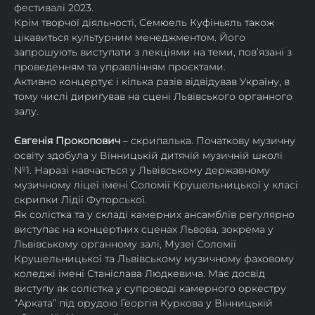
фестивалі 2023.
Крім творчої діяльності, Семюель Куфіньяль також 
цікавиться культурним менеджментом. Його 
запрошують виступати з лекціями на теми, пов’язані з 
проведенням та управлінням проєктами.
Активно концертує і кілька разів відвідував Україну, в 
тому числі дириґував на сцені Львівського органного 
залу. 
Євгенія Прокопович
 – скрипалька. Початкову музичну 
освіту здобула у Вінницькій дитячій музичній школі 
№1. Наразі навчається у Львівському державному 
музичному ліцеї імені Соломії Крушельницької у класі 
скрипки Лідії Футорської.
Як солістка та у складі камерних ансамблів регулярно 
виступає на концертних сценах Львова, зокрема у 
Львівському органному залі, Музеї Соломії 
Крушельницької та Львівському музичному фаховому 
коледжі імені Станіслава Людкевича. Має досвід 
виступу як солістка у супроводі камерного оркестру 
“Арката” під орудою Георгія Куркова у Вінницькій 