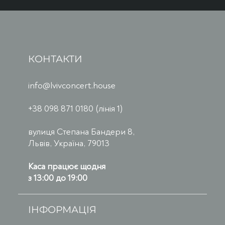
КОНТАКТИ
info@lvivconcert.house
+38 098 871 0180 (лінія 1)
вулиця Степана Бандери 8,
Львів, Україна, 79013
Каса працює щодня
з 13:00 до 19:00
ІНФОРМАЦІЯ