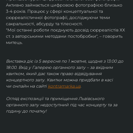
Активно займається цифровою фотографією близько 
3-4 років. Працює у сфері концептуальної та 
сюрреалістичної фотографії, досліджуючи теми 
сакральності, абсурду та тілесності.
"Мої останні роботи поєднують досвід сюрреалістів ХХ 
ст. з авторськими методами постобробки", – говорить 
митець.
Виставка діє із 5 вересня по 1 жовтня, щодня з 13:00 до 
18:00. Вхід у Галерею органного залу – за вхідним 
квитком, який дає також право відвідування 
концертного залу. Квитки можна придбати в касі 
чи онлайн на сайті 
kontramarka.ua
.
Огляд експозиції та приміщення Львівського 
органного залу недоступний під час концерту та за 
годину до початку!