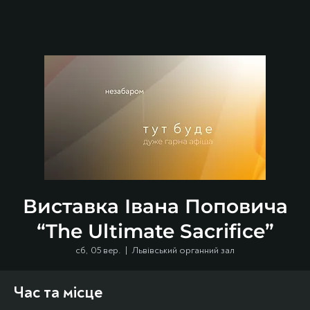
Виставка Івана Поповича
“The Ultimate Sacrifice”
сб, 05 вер.
  |  
Львівський органний зал
Час та місце