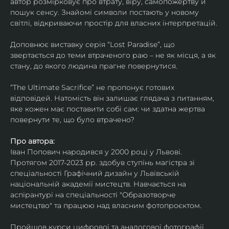
автор розмірковує про втрату, віру, самопожертву й 
пошук сенсу. Знайомі символи постають у новому 
світлі, відкриваючи простір для власних інтерпретацій.
Доповнює виставку серія “Lost Paradise”, що 
звертається до теми втраченого раю – не як місця, а як 
стану, до якого людина прагне повернутися.
“The Ultimate Sacrifice” не пропонує готових 
відповідей. Натомість він залишає глядача з питанням, 
яке кожен має поставити собі сам: чи здатна жертва 
повернути те, що було втрачено?
Про автора:
Іван Попович народився у 2000 році у Львові. 
Протягом 2017-2023 рр. здобув ступінь магістра зі 
спеціальності Графічний дизайн у Львівській 
національній академії мистецтв. Навчається на 
аспірантурі на спеціальності "Образотворче 
мистецтво" та працюю над власним фотопроєктом.
Пройшов курси цифрової та аналогової фотографії. 