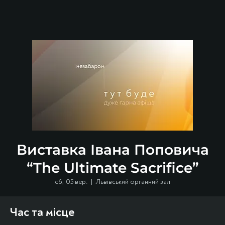
Виставка Івана Поповича
“The Ultimate Sacrifice”
сб, 05 вер.
  |  
Львівський органний зал
Час та місце