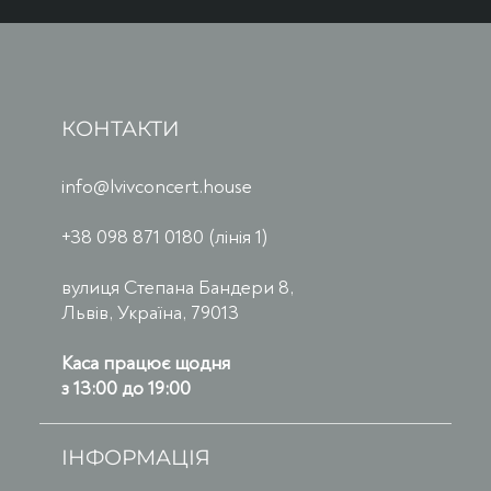
КОНТАКТИ
info@lvivconcert.house
+38 098 871 0180 (лінія 1)
вулиця Степана Бандери 8,
Львів, Україна, 79013
Каса працює щодня
з 13:00 до 19:00
ІНФОРМАЦІЯ