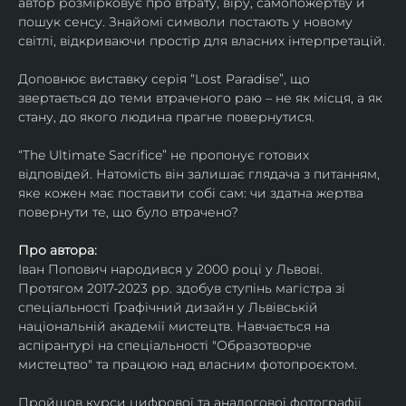
автор розмірковує про втрату, віру, самопожертву й 
пошук сенсу. Знайомі символи постають у новому 
світлі, відкриваючи простір для власних інтерпретацій.
Доповнює виставку серія “Lost Paradise”, що 
звертається до теми втраченого раю – не як місця, а як 
стану, до якого людина прагне повернутися.
“The Ultimate Sacrifice” не пропонує готових 
відповідей. Натомість він залишає глядача з питанням, 
яке кожен має поставити собі сам: чи здатна жертва 
повернути те, що було втрачено?
Про автора:
Іван Попович народився у 2000 році у Львові. 
Протягом 2017-2023 рр. здобув ступінь магістра зі 
спеціальності Графічний дизайн у Львівській 
національній академії мистецтв. Навчається на 
аспірантурі на спеціальності "Образотворче 
мистецтво" та працюю над власним фотопроєктом.
Пройшов курси цифрової та аналогової фотографії. 