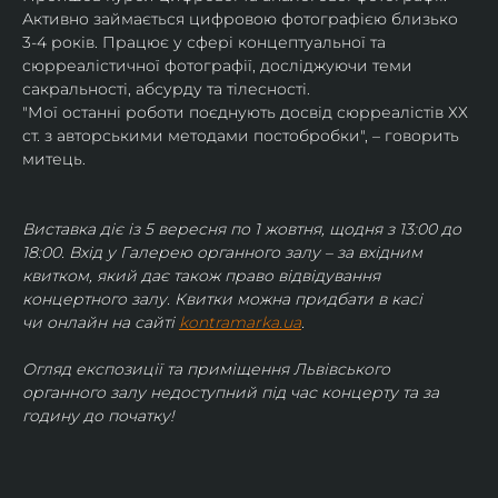
Активно займається цифровою фотографією близько 
3-4 років. Працює у сфері концептуальної та 
сюрреалістичної фотографії, досліджуючи теми 
сакральності, абсурду та тілесності.
"Мої останні роботи поєднують досвід сюрреалістів ХХ 
ст. з авторськими методами постобробки", – говорить 
митець.
Виставка діє із 5 вересня по 1 жовтня, щодня з 13:00 до 
18:00. Вхід у Галерею органного залу – за вхідним 
квитком, який дає також право відвідування 
концертного залу. Квитки можна придбати в касі 
чи онлайн на сайті 
kontramarka.ua
.
Огляд експозиції та приміщення Львівського 
органного залу недоступний під час концерту та за 
годину до початку!