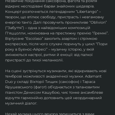
Незвичне поєднання саксофона, фагота та рояля 
відкриє несподівані барви знайомих шедеврів. 
Концерт розпочнеться легендарним “Libertango” – 
твором, що втілює свободу, пристрасть і невгамовну 
енергію танго. Далі прозвучить проникливе “Oblivion” 
(“Забуття”) – одна з найвідоміших композицій 
П'яццолли, номінована на престижну премію “Греммі”. 
Віртуозне “Escolaso” захопить азартом і стрімкою 
експресією, після чого слухачі поринуть у цикл “Пори 
року в Буенос-Айресі” – музичну історію, у якій 
змінюються настрої, ритми й емоції: від палкої 
пристрасті до тихої меланхолії. 
На сцені зустрінуться музиканти, які відкривають нові 
темброві можливості академічної музики. Adamant 
Duo у складі Вікторії Тищик (саксофон) і Тараса 
Ярушевського (фагот) об’єднається з талановитим 
піаністом Денисом Кашубою, чиє тонке ансамблеве 
відчуття гармонійно доповнить цей неординарний 
музичний діалог.
Нехай музика цього вечора залишиться з вами 