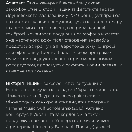
Adamant Duo
 – камерний ансамбль у складі 
саксофоністки Вікторії Тищик та фаготиста Тараса 
Ярушевського, заснований у 2023 році. Дует працює 
на перетині класичної музики, сучасного репертуару 
та авторських перекладень, відкриваючи нові 
темброві можливості поєднання саксофона й фагота. 
Уже наступного року після створення ансамбль 
представив Україну на ІІІ Європейському конгресі 
саксофоністів у Тренто (Італія). У своїх програмах 
музиканти поєднують знані твори з маловідомим 
репертуаром, пропонуючи слухачам новий погляд на 
камерне музикування.
Вікторія Тищик
 – саксофоністка, випускниця 
Національної музичної академії України імені Петра 
Чайковського. Лауреатка всеукраїнських та 
міжнародних конкурсів, стипендіатка програми 
Yamaha Music Gulf Scholarship (2019). Активно 
концертує в Україні та за кордоном, а також 
продовжує навчання в Університеті музики імені 
Фридерика Шопена у Варшаві (Польща) у класі 