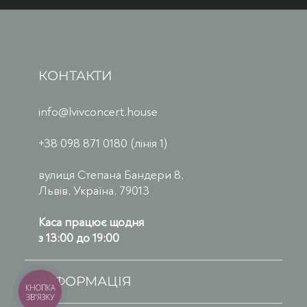
КОНТАКТИ
info@lvivconcert.house
+38 098 871 0180 (лінія 1)
вулиця Степана Бандери 8,
Львів, Україна, 79013
Каса працює щодня
з 13:00 до 19:00
ІНФОРМАЦІЯ
КНОПКА
ЗВ'ЯЗКУ