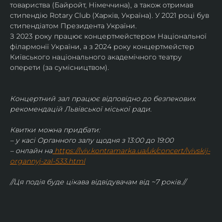
товариства (Байройт, Німеччина), а також отримав
стипендію Rotary Club (Харків, Україна). У 2021 році був 
стипендіатом Президента України. 
З 2023 року працює концертмейстером Національної 
філармонії України, а з 2024 року концертмейстер 
Київського національного академічного театру 
оперети (за сумісництвом).
Концертний зал працює відповідно до безпекових 
рекомендацій Львівської міської ради.
Квитки можна придбати:
– у касі Органного залу щодня з 13:00 до 19:00
– онлайн на
https://lviv.kontramarka.ua/uk/concert/lvivskij-
organnyj-zal-533.html
//Ця подія буде цікава відвідувачам від ~7 років.//