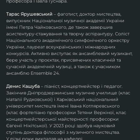
професора Павла Гуснара.
Тарас Ярушевський
 – фаготист, доктор мистецтва, 
випускник Національної музичної академії України 
імені Петра Чайковського, де також завершив 
асистентуру-стажування та творчу аспірантуру. Соліст 
Національного академічного симфонічного оркестру 
України, лауреат всеукраїнських і міжнародних 
конкурсів. Активно виступає як ансамблевий музикант, 
бере участь у проєктах, присвячених класичній та 
сучасній академічній музиці, а також є учасником 
ансамблю Ensemble 24.
Денис Кашуба
 – піаніст, концертмейстер і педагог. 
Закінчив Дніпродзержинське музичне училище (клас 
Наталії Рудковської) і Харківський національний 
університет мистецтв імені Івана Котляревського 
(клас фортепіано професорки Тетяни Веркіної, клас 
концертмейстерської майстерності професорки 
Євгенії Нікітської). У 2023 році здобув науковий 
ступінь доктора філософії з музичного мистецтва.
У різні роки викладав на кафедрі 