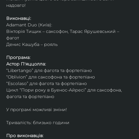
надовго!
Виконавці: 
Adamant Duo (Київ): 
Вікторія Тищик – саксофон, Тарас Ярушевський – 
фагот
Денис Кашуба – рояль
Програма:
Астор П'яццолла:
“Libertango” для фагота та фортепіано
“Oblivion” для саксофона та фортепіано
“Escolaso” для фагота та фортепіано
Цикл “Пори року в Буенос-Айресі” для саксофона, 
фагота та фортепіано
У програмі можливі зміни!
Тривалість: близько години
Про виконавців: