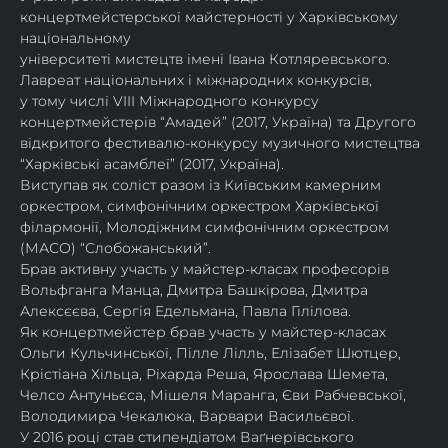
концертмейстерської майстерності у Харківському 
національному
університеті мистецтв імені Івана Котляревського. 
Лавреат національних і міжнародних конкурсів,
у тому числі VIII Міжнародного конкурсу 
концертмейстерів “Амадей” (2017, Україна) та Другого
відкритого фестивалю-конкурсу музичного мистецтва 
“Харківські асамблеї” (2017, Україна).
Виступав як соліст разом із Київським камерним 
оркестром, симфонічним оркестром Харківської
філармонії, Молодіжним симфонічним оркестром 
(МАСО) “Слобожанський”.
Брав активну участь у майстер-класах професорів 
Вольфганга Манца, Дмитра Башкірова, Дмитра
Алексєєва, Сергія Едельмана, Павла Гілілова.
Як концертмейстер брав участь у майстер-класах 
Ольги Кульчинської, Пілле Лілль, Елізабет Шютцер, 
Крістіана Хільца, Ріхарда Реша, Ярослава Шемета, 
Челсо Антуньєса, Мішеля Маранга, Єви Рабчевської, 
Володимира Чекалюка, Варвари Васильєвої.
У 2016 році став стипендіатом Ваґнерівського 