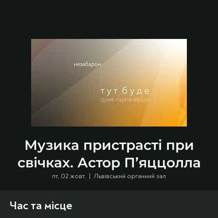
Музика пристрасті при
свічках. Астор П’яццолла
пт, 02 жовт.
  |  
Львівський органний зал
Час та місце