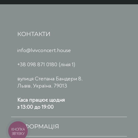
КОНТАКТИ
info@lvivconcert.house
+38 098 871 0180 (лінія 1)
вулиця Степана Бандери 8,
Львів, Україна, 79013
Каса працює щодня
з 13:00 до 19:00
ІНФОРМАЦІЯ
КНОПКА
ЗВ'ЯЗКУ