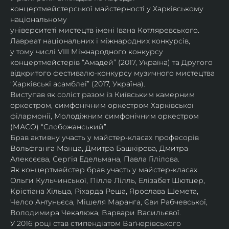
концертмейстерської майстерності у Харківському 
національному
університеті мистецтв імені Івана Котляревського. 
Лавреат національних і міжнародних конкурсів,
у тому числі VIII Міжнародного конкурсу 
концертмейстерів “Амадей” (2017, Україна) та Другого
відкритого фестивалю-конкурсу музичного мистецтва 
“Харківські асамблеї” (2017, Україна).
Виступав як соліст разом із Київським камерним 
оркестром, симфонічним оркестром Харківської
філармонії, Молодіжним симфонічним оркестром 
(МАСО) “Слобожанський”.
Брав активну участь у майстер-класах професорів 
Вольфганга Манца, Дмитра Башкірова, Дмитра
Алексєєва, Сергія Едельмана, Павла Гілілова.
Як концертмейстер брав участь у майстер-класах 
Ольги Кульчинської, Пілле Лілль, Елізабет Шютцер, 
Крістіана Хільца, Ріхарда Реша, Ярослава Шемета, 
Челсо Антуньєса, Мішеля Маранга, Єви Рабчевської, 
Володимира Чекалюка, Варвари Васильєвої.
У 2016 році став стипендіатом Ваґнерівського 