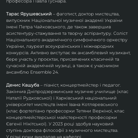
професора Павла Гуснара.
Тарас Ярушевський
 – фаготист, доктор мистецтва, 
випускник Національної музичної академії України 
імені Петра Чайковського, де також завершив 
асистентуру-стажування та творчу аспірантуру. Соліст 
Національного академічного симфонічного оркестру 
України, лауреат всеукраїнських і міжнародних 
конкурсів. Активно виступає як ансамблевий музикант, 
бере участь у проєктах, присвячених класичній та 
сучасній академічній музиці, а також є учасником 
ансамблю Ensemble 24.
Денис Кашуба
 – піаніст, концертмейстер і педагог. 
Закінчив Дніпродзержинське музичне училище (клас 
Наталії Рудковської) і Харківський національний 
університет мистецтв імені Івана Котляревського 
(клас фортепіано професорки Тетяни Веркіної, клас 
концертмейстерської майстерності професорки 
Євгенії Нікітської). У 2023 році здобув науковий 
ступінь доктора філософії з музичного мистецтва.
У різні роки викладав на кафедрі 