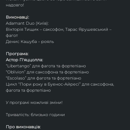
надовго!
Виконавці: 
Adamant Duo (Київ): 
Вікторія Тищик – саксофон, Тарас Ярушевський – 
фагот
Денис Кашуба – рояль
Програма:
Астор П'яццолла:
“Libertango” для фагота та фортепіано
“Oblivion” для саксофона та фортепіано
“Escolaso” для фагота та фортепіано
Цикл “Пори року в Буенос-Айресі” для саксофона, 
фагота та фортепіано
У програмі можливі зміни!
Тривалість: близько години
Про виконавців: