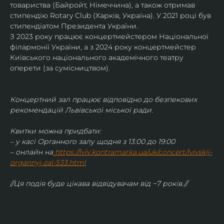
товариства (Байройт, Німеччина), а також отримав
стипендію Rotary Club (Харків, Україна). У 2021 році був 
стипендіатом Президента України. 
З 2023 року працює концертмейстером Національної 
філармонії України, а з 2024 року концертмейстер 
Київського національного академічного театру 
оперети (за сумісництвом).
Концертний зал працює відповідно до безпекових 
рекомендацій Львівської міської ради.
Квитки можна придбати:
– у касі Органного залу щодня з 13:00 до 19:00
– онлайн на
https://lviv.kontramarka.ua/uk/concert/lvivskij-
organnyj-zal-533.html
//Ця подія буде цікава відвідувачам від ~7 років.//