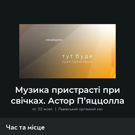
Музика пристрасті при
свічках. Астор П’яццолла
пт, 02 жовт.
  |  
Львівський органний зал
Час та місце