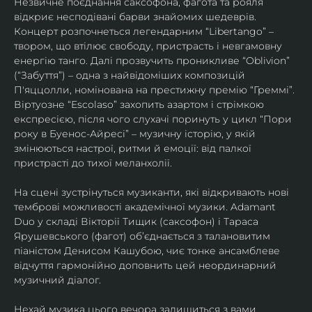
Незвичне поєднання саксофона, фагота та рояля 
відкриє несподівані барви знайомих шедеврів. 
Концерт розпочнеться легендарним “Libertango” – 
твором, що втілює свободу, пристрасть і невгамовну 
енергію танго. Далі прозвучить проникливе “Oblivion” 
(“Забуття”) – одна з найвідоміших композицій 
П'яццолли, номінована на престижну премію “Греммі”. 
Віртуозне “Escolaso” захопить азартом і стрімкою 
експресією, після чого слухачі поринуть у цикл “Пори 
року в Буенос-Айресі” – музичну історію, у якій 
змінюються настрої, ритми й емоції: від палкої 
пристрасті до тихої меланхолії. 
На сцені зустрінуться музиканти, які відкривають нові 
темброві можливості академічної музики. Adamant 
Duo у складі Вікторії Тищик (саксофон) і Тараса 
Ярушевського (фагот) об’єднається з талановитим 
піаністом Денисом Кашубою, чиє тонке ансамблеве 
відчуття гармонійно доповнить цей неординарний 
музичний діалог.
Нехай музика цього вечора залишиться з вами 