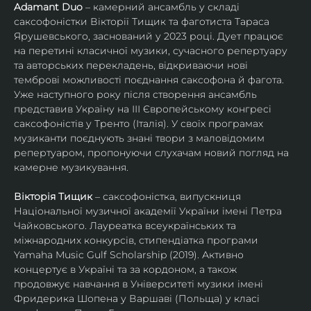
Adamant Duo
 – камерний ансамбль у складі 
саксофоністки Вікторії Тищик та фаготиста Тараса 
Ярушевського, заснований у 2023 році. Дует працює 
на перетині класичної музики, сучасного репертуару 
та авторських перекладень, відкриваючи нові 
темброві можливості поєднання саксофона й фагота. 
Уже наступного року після створення ансамбль 
представив Україну на ІІІ Європейському конгресі 
саксофоністів у Тренто (Італія). У своїх програмах 
музиканти поєднують знані твори з маловідомим 
репертуаром, пропонуючи слухачам новий погляд на 
камерне музикування.
Вікторія Тищик
 – саксофоністка, випускниця 
Національної музичної академії України імені Петра 
Чайковського. Лауреатка всеукраїнських та 
міжнародних конкурсів, стипендіатка програми 
Yamaha Music Gulf Scholarship (2019). Активно 
концертує в Україні та за кордоном, а також 
продовжує навчання в Університеті музики імені 
Фридерика Шопена у Варшаві (Польща) у класі 