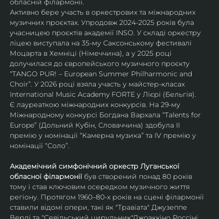
обласній філармонії.
Активно бере участь в оркестрових та міжнародних 
музичних проєктах. Упродовж 2024-2025 років була 
учасницею проєктів академії INSO. У складі оркестру 
ліцею виступала на 35-му Саксонському фестивалі 
Моцарта в Хемніці (Німеччина), а у 2025 році 
долучилася до європейського музичного проєкту 
“TANGO PUR! – European Summer Philharmonic and 
Choir”. У 2026 році взяла участь у майстер-класах 
International Music Academy FORTE у Лієрі (Бельгія).
Є лауреаткою міжнародних конкурсів. На 29-му 
Міжнародному конкурсі Богдана Вархала “Talents for 
Europe” (Дольний Кубін, Словаччина) здобула ІІ 
премію у номінації “Камерна музика” та IV премію у 
номінації “Соло”.
Академічний симфонічний оркестр Луганської 
обласної філармонії
 був створений понад 80 років 
тому і став ключовим осередком музичного життя 
регіону. Протягом 1960–80-х років на сцені філармонії 
ставили відомі опери, такі як "Травіата" Джузеппе 
Верді та "Севільський цирульник"Джоаккіно Россіні. 