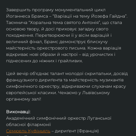
Завершить програму монументальний цикл 
Йоганнеса Брамса – “Варіації на тему Йозефа Гайдна”. 
Таємнича “Хоральна тема святого Антонія”, що стала 
основою твору, й досі приховує загадку свого 
походження. Перетворюючи її у вісім варіацій і 
величний фінал, Брамс демонструє блискучу 
майстерність оркестрового письма. Кожна варіація 
відкриває нові образи й настрої – від урочистих і 
піднесених до ніжних і грайливих. 
Цей вечір об'єднає талант молодої скрипальки, досвід 
французького дириґента та майстерність музикантів 
симфонічного оркестру, відкриваючи слухачам красу 
європейської класики. Чекаємо у Львівському 
органному залі!
Виконавці:
Академічний симфонічний оркестр Луганської 
обласної філармонії
Семюель Куфіньяль
 – дириґент (Франція)