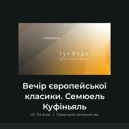
Вечір європейської
класики. Семюель
Куфіньяль
сб, 03 жовт.
  |  
Львівський органний зал