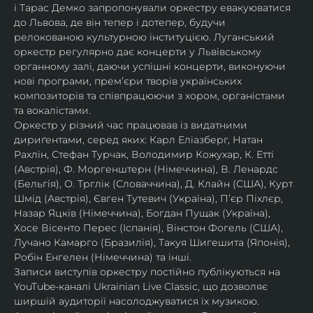
і Тарас Демко запропонували оркестру евакуюватися 
до Львова, де він тепер і дотепер, будучи 
релокованою культурною інституцією. Луганський 
оркестр регулярно дає концерти у Львівському 
органному залі, даючи успішні концерти, виконуючи 
нові програми, прем’єри творів українських 
композиторів та співпрацюючи з хором, органістами 
та вокалістами.
Оркестр у різний час працював із видатними 
дириґентами, серед яких: Карл Еліазберг, Натан 
Рахлін, Стефан Турчак, Володимир Кожухар, К. Етті 
(Австрія), Ф. Моргенштерн (Німеччина), В. Ленардс 
(Бельгія), О. Трглік (Словаччина), Д. Клайн (США), Курт 
Шмід (Австрія), Євген Тутевич (Україна), П’єр Піхлєр, 
Назар Яцків (Німеччина), Богдан Пущак (Україна), 
Хосе Вісенто Перес (Іспанія), Вінстон Фогель (США), 
Лучано Камарго (Бразилія), Такуя Шигешита (Японія), 
Робін Енгелен (Німеччина) та інші.
Записи виступів оркестру постійно публікуються на 
YouTube-каналі Ukrainian Live Classic, що дозволяє 
ширшій аудиторії насолоджуватися їх музикою​.