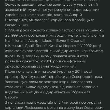
Оркестр завжди приділяв велику увагу українській 
академічній музиці, популяризуючи твори видатних 
українських композиторів, таких як Андрій 
Штогаренко, Мирослав Скорик, Ігор Карабиць та 
багато інших.
У 1990-ті роки оркестр успішно гастролював Україною, 
а з 1999 року розпочав міжнародні турне, виступаючи в 
Італії, Іспанії, Австрії, Швеції, Бельгії, Франції, 
Німеччині, Данії, Японії, Китаї та Норвегії. У 2002 році 
колектив очолив австрійський диригент і композитор 
Курт Шмід, завдяки якому почався новий етап 
розвитку оркестру. У 2006 році симфонічний 
оркестр отримав звання "Академічний".
Після початку війни на сході України у 2014 році 
оркестр був змушений переїхати до Сєвєродонецька. 
Завдяки зусиллям директора Ігоря Шаповалова 
колектив швидко відродився, відновив співпрацю з 
видатними митцями й диригентами України та 
Європи.
З початком повномасштабної війни росії про України 
керівники Львівського органного залу Іван Остапович 