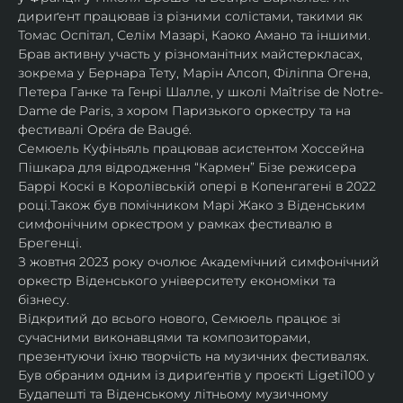
дириґент працював із різними солістами, такими як 
Томас Оспітал, Селім Мазарі, Каоко Амано та іншими. 
Брав активну участь у різноманітних майстеркласах, 
зокрема у Бернара Тету, Марін Алсоп, Філіппа Огена, 
Петера Ганке та Генрі Шалле, у школі Maîtrise de Notre-
Dame de Paris, з хором Паризького оркестру та на 
фестивалі Opéra de Baugé.
Семюель Куфіньяль працював асистентом Хоссейна 
Пішкара для відродження “Кармен” Бізе режисера 
Баррі Коскі в Королівській опері в Копенгагені в 2022 
році.Також був помічником Марі Жако з Віденським 
симфонічним оркестром у рамках фестивалю в 
Брегенці. 
З жовтня 2023 року очолює Академічний симфонічний 
оркестр Віденського університету економіки та 
бізнесу.
Відкритий до всього нового, Семюель працює зі 
сучасними виконавцями та композиторами, 
презентуючи їхню творчість на музичних фестивалях. 
Був обраним одним із дириґентів у проєкті Ligeti100 у 
Будапешті та Віденському літньому музичному 