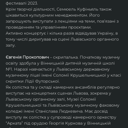
фестивалі 2023.
Крім творчої діяльності, Семюель Куфіньяль також 
цікавиться культурним менеджментом. Його 
запрошують виступати з лекціями на теми, пов’язані з 
проведенням та управлінням проєктами.
Активно концертує і кілька разів відвідував Україну, в 
тому числі дириґував на сцені Львівського органного 
залу. 
Євгенія Прокопович
 – скрипалька. Початкову музичну 
освіту здобула у Вінницькій дитячій музичній школі 
№1. Наразі навчається у Львівському державному 
музичному ліцеї імені Соломії Крушельницької у класі 
скрипки Лідії Футорської.
Як солістка та у складі камерних ансамблів регулярно 
виступає на концертних сценах Львова, зокрема у 
Львівському органному залі, Музеї Соломії 
Крушельницької та Львівському музичному фаховому 
коледжі імені Станіслава Людкевича. Має досвід 
виступу як солістка у супроводі камерного оркестру 
“Арката” під орудою Георгія Куркова у Вінницькій 