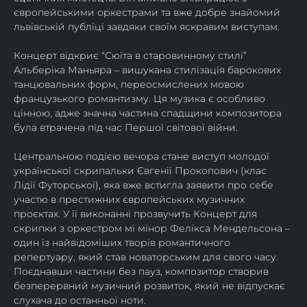
європейськими оркестрами та вже добре знайомий 
львівській публіці завдяки своїм яскравим виступам. 
Концерт відкриє “Сюїта в старовинному стилі” 
Альберіка Маньяра – вишукана стилізація барокових 
танцювальних форм, переосмислених мовою 
французького романтизму. Ця музика є особливо 
цінною, адже значна частина спадщини композитора 
була втрачена під час Першої світової війни. 
Центральною подією вечора стане виступ молодої 
української скрипальки Євгенії Прокопович (клас 
Лідії Футорської), яка вже встигла заявити про себе 
участю в престижних європейських музичних 
проєктах. У її виконанні прозвучить Концерт для 
скрипки з оркестром мі мінор Фелікса Мендельсона – 
один із найвідоміших творів романтичного 
репертуару, який став новаторським для свого часу. 
Поєднавши частини без пауз, композитор створив 
безперервний музичний розвиток, який не відпускає 
слухача до останньої ноти. 