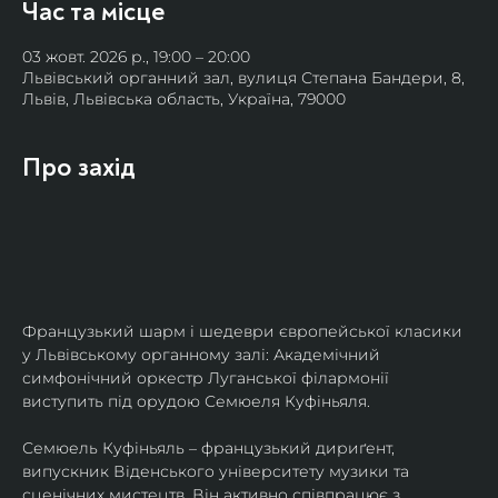
Час та місце
03 жовт. 2026 р., 19:00 – 20:00
Львівський органний зал, вулиця Степана Бандери, 8,
Львів, Львівська область, Україна, 79000
Про захід
Французький шарм і шедеври європейської класики 
у Львівському органному залі: Академічний 
симфонічний оркестр Луганської філармонії 
виступить під орудою Семюеля Куфіньяля.
Семюель Куфіньяль – французький дириґент, 
випускник Віденського університету музики та 
сценічних мистецтв. Він активно співпрацює з 