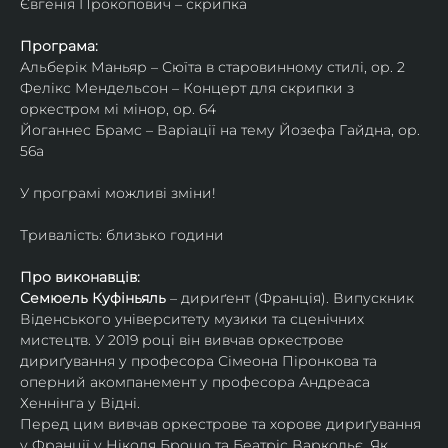
Євгенія Прокопович – скрипка
Програма:
Альберік Маньяр – Сюїта в старовинному стилі, ор. 2
Фелікс Мендельсон – Концерт для скрипки з 
оркестром мі мінор, ор. 64
Йоганнес Брамс – Варіації на тему Йозефа Гайдна, ор. 
56a
У програмі можливі зміни!
Тривалість: близько години
Про виконавців:
Семюель Куфіньяль
 – дириґент (Франція). Випускник 
Віденського університету музики та сценічних 
мистецтв. У 2019 році він вивчав оркестрове 
дириґування у професора Сімеона Піронкова та 
оперний акомпанемент у професора Андреаса 
Хеннінга у Відні.
Перед цим вивчав оркестрове та хорове дириґування 
у Франції у Ніколя Брошо та Беатріс Варкольє. Як 