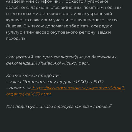
Академічний симфонічний оркестр Луганської 
обласної філармонії став активним, помітним і одним 
із ключових мистецьких колективів в українській 
культурі та важливим учасником культурного життя 
Львова. Він також допомагає зберігати осередок 
культури тимчасово окупованого регіону, звідки 
походить.
Концертний зал працює відповідно до безпекових 
рекомендацій Львівської міської ради.
Квитки можна придбати:
– у касі Органного залу щодня з 13:00 до 19:00
– онлайн на
https://lviv.kontramarka.ua/uk/concert/lvivskij-
organnyj-zal-533.html
//Ця подія буде цікава відвідувачам від ~7 років.//