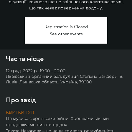
окупації, кожного ще не звільненого клаптика землі,
що так чекає повернення додому.
Registration is Closed
See other events
Час та місце
12 груд. 2022 р., 19:00 – 20:00
Львівський органний зал, вулиця Степана Бандери, 8,
Львів, Львівська область, Україна, 79000
Про захід
КВИТКИ ТУТ!
Ця музика є хроніками війни. Хроніками, які ми 
продовжуємо писати щодня.
Токата Назарова – це наша тривога, розгубленість, 