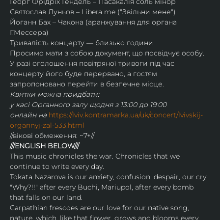
Георг Фрідріх Гендель – Пасакалія соль мінор
Святослав Луньов – Libera me ("Звільни мене")
Йоганн Бах – Чакона (аранжування для органа 
Г.Мессера)
Тривалість концерту — близько години
Просимо мати з собою документ, що посвідчує особу.
У разі оголошення повітряної тривоги під час 
концерту його буде перервано, а гостям 
запропоновано перейти в безпечне місце.
Квитки можна придбати:
у касі Органного залу щодня з 13:00 до 19:00
онлайн на 
https://lviv.kontramarka.ua/uk/concert/lvivskij-
organnyj-zal-533.html
//вікові обмеження: ~7+//
///ENGLISH BELOW///
This music chronicles the war. Chronicles that we 
continue to write every day.
Tokata Nazarova is our anxiety, confusion, despair, our cry 
"Why?!!" after every Buchi, Mariupol, after every bomb 
that falls on our land.
Carpathian frescoes are our love for our native song, 
nature, which, like that flower, grows and blooms every 