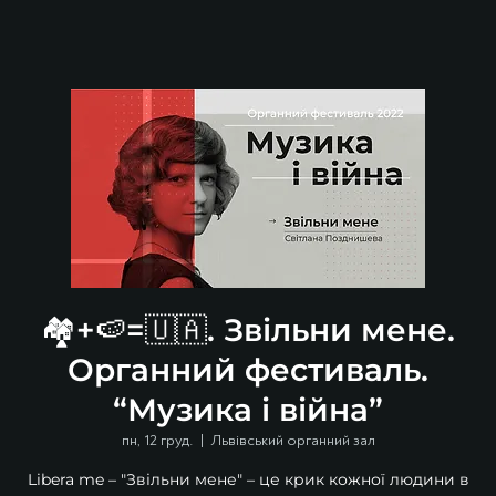
🏘️+🍉=🇺🇦. Звільни мене.
Органний фестиваль.
“Музика і війна”
пн, 12 груд.
  |  
Львівський органний зал
Libera me – "Звільни мене" – це крик кожної людини в