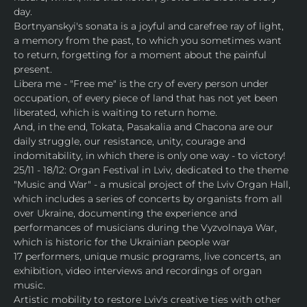
day.
Bortnyanskyi's sonata is a joyful and carefree ray of light, 
a memory from the past, to which you sometimes want 
to return, forgetting for a moment about the painful 
present.
Libera me - "Free me" is the cry of every person under 
occupation, of every piece of land that has not yet been 
liberated, which is waiting to return home.
And, in the end, Tokata, Pasakalia and Chacona are our 
daily struggle, our resistance, unity, courage and 
indomitability, in which there is only one way - to victory!
25/11 - 18/12: Organ Festival in Lviv, dedicated to the theme 
"Music and War" - a musical project of the Lviv Organ Hall, 
which includes a series of concerts by organists from all 
over Ukraine, documenting the experience and 
performances of musicians during the Vyzvolnaya War, 
which is historic for the Ukrainian people war
17 performers, unique music programs, live concerts, an 
exhibition, video interviews and recordings of organ 
music.
Artistic mobility to restore Lviv's creative ties with other 