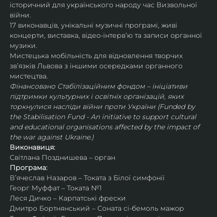
історичний для українського народу час Визвольної 
війни.
17 виконавців, унікальні музичні програмі, живі 
концерти, виставка, відео-інтервʼю та записи органної 
музики.
Мистецька мобільність для відновлення творчих 
зв’язків Львова з іншими осередками органного 
мистецтва.
Фінансовано Стабілізаційним фондом – ініціативи 
підтримки культурних і освітніх організацій, яких 
торкнулися насліди війни проти України (Funded by 
the Stabilisation Fund - An initiative to support cultural 
and educational organisations affected by the impact of 
the war against Ukraine.)
Виконавиця:
Світлана Позднишева – орган
Програма:
Вʼячеслав Назаров – Токата з Білої симфонії
Георг Муффат – Токата №1
Леся Дичко – Карпатські фрески
Дмитро Бортнянський – Соната сі-бемоль мажор