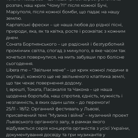
розпач, наш крик "Чому?!!" після кожної Бучі, 
Маріуполя, після кожної бомби, що падає на нашу 
землю.
Карпатські фрески – це наша любов до рідної пісні, 
природи, яка, як та квітка, росте і розквітає з кожним 
днем.
Соната Бортнянського – це радісний і безтурботний 
промінчик світла, спогад з минулого, в яке часом так 
хочеться повернутися, на мить забувши про болісне 
сьогодення.
Libera me – "Звільни мене" – це крик кожної людини в 
окупації, кожного ще не звільненого клаптика землі, 
що так чекає повернення додому.
І, врешті, Токата, Пасакалія та Чакона – це наша 
щоденна боротьба, наш спротив, єдність, мужність і 
незламність, в яких один шлях – до перемоги!
25/11 - 18/12: Органний фестиваль у Львові, 
присвячений темі “Музика і війна” – музичний проект 
Львівського органного залу, в рамках якого 
відбувається серія концертів органістів з усієї України, 
документування досвіду та гри музикантів у 