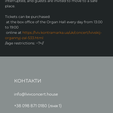
interrupted, and guests are invited to move to a safe 
place.
Tickets can be purchased:
 at the box office of the Organ Hall every day from 13:00 
to 19:00
 online at 
https://lviv.kontramarka.ua/uk/concert/lvivskij-
organnyj-zal-533.html
//age restrictions: ~7+//
КОНТАКТИ
info@lvivconcert.house
+38 098 871 0180 (лінія 1)